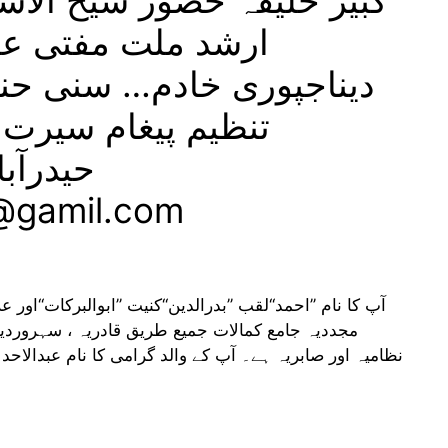
کبیر خلیفہ حضور شیخ الاسل
ارشد ملت مفتی عب
دیناجپوری خادم… سنی حنفی
تنظیم پیغام سیرت 
0@gamil.com
آپ کا نام ’’احمد‘‘لقب ’’بدرالدین‘‘کنیت ’’ابوالبرکات‘‘او
مجددیہ جامع کمالات جمیع طریق قادریہ ، سہروردیہ ،
نظامیہ اور صابریہ ہے۔ آپ کے والد گرامی کا نام عبدالاحد