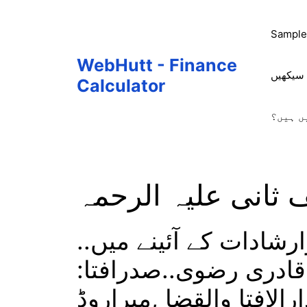
Skip
to
Sample
content
WebHutt - Finance
 سیکھیں
Calculator
ں ہیں؟
ثانی علیہ الرحمہ
ارشادات کے آئینے میں..
 قادری رضوی..صدرافتا:
لافتا والقضا ,میراروڈ