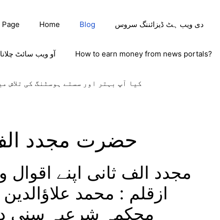
دی ویب ہٹ ڈیزائننگ سروس
Blog
Home
 Page
How to earn money from news portals?
آو ویب سائٹ چلانا
کیا آپ بہتر اور سستے ہوسٹنگ کی تلاش می
حضرت مجدد الف 
مجدد الف ثانی اپنے اقوال و
ازقلم : محمد علاؤالدین
محکمہ شرعیہ سنی دارا