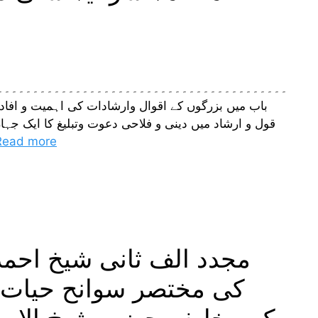
۔۔۔۔۔۔۔۔۔۔۔۔۔۔۔۔۔۔۔۔۔۔۔۔۔۔۔۔۔۔۔۔۔۔۔۔۔۔۔۔
باب میں بزرگوں کے اقوال وارشادات کی اہمیت و افادیت
قول و ارشاد میں دینی و فلاحی دعوت وتبلیغ کا ایک ج
Read more
مجدد الف ثانی شیخ احمد
کی مختصر سوانح حیات.