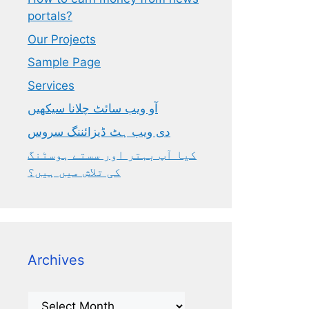
portals?
Our Projects
Sample Page
Services
آو ویب سائٹ چلانا سیکھیں
دی ویب ہٹ ڈیزائننگ سروس
کیا آپ بہتر اور سستے ہوسٹنگ
کی تلاش میں ہیں؟
Archives
Archives