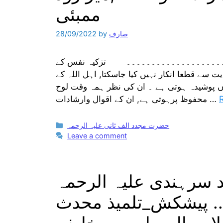
ممبئی
صارف
by
28/09/2022
۔۔۔۔۔۔۔۔۔۔۔۔۔۔۔۔۔۔۔۔ تزکیہ نفس کے
 سے قطعا انکار نہیں کیا جاسکتا, اہل اللہ کے
ہاں پوشیدہ ہوتی ہے ۔ ان کی نظر ہمہ وقت لوح
محفوظ پرہوتی ہے, ان کے اقوال وارشادات …
Categories
حضرت مجدد الف ثانی علیہ الرحمہ
Leave a comment
 سرہندی علیہ الرحمہ
. پیشکش_تلمیذ محدث