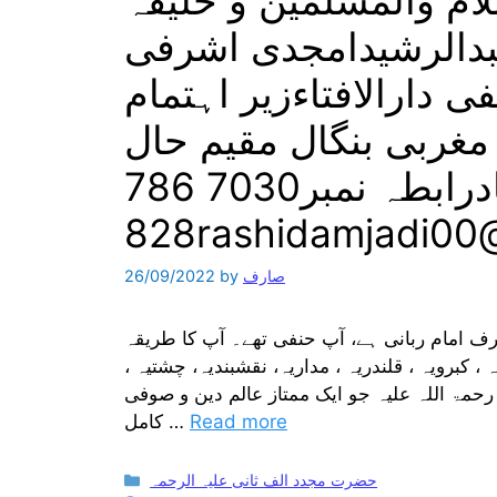
ام والمسلمین و خلیفہ
دالرشیدامجدی اشرفی
 دارالافتاءزیر اہتمام
مغربی بنگال مقیم حال
حیدرآبادرابطہ نمبر7030 786
828rashidamjadi0
صارف
by
26/09/2022
ر عرف امام ربانی ہے، آپ حنفی تھے۔ آپ کا طریقہ
 کبرویہ ، قلندریہ ، مداریہ، نقشبندیہ، چشتیہ ،
 رحمۃ اللہ علیہ جو ایک ممتاز عالم دین و صوفی
Read more
کامل …
Categories
حضرت مجدد الف ثانی علیہ الرحمہ