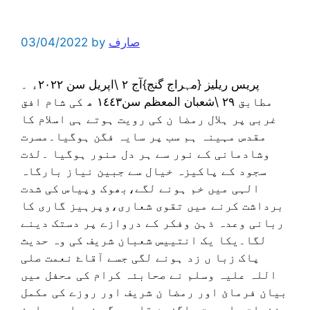
صارف
by
03/04/2022
پریس ریلیز {مہراج گنج}آج ٢ \اپریل سن ٢٠٢٢ء ۔
مطابق ٢٩ \شعبان المعظم سن١٤٤٣ ھ کی شام افق
غربی پر ہلال رمضا ن کی رویت ہوتے ہی اسلام کا
مقدس مہینہ ہم سب پر سایہ فگن ہوگیا۔مسرت
وشادمانی کے نور سے ہر دل منور ہوگیا ۔لذت
سجود کے پاکیزہ خیال سے جبین نیاز بارگاہ
الہی میں خم ہونے لگے،بھوک وپیاس کی شدت
برداشت کرنے میں تقوی شعاری،وپرہیز گاری کا
ربانی وعدہ ذہن وفکر کے دروازے پر دستک دینے
لگا۔یکا یک انتییس شعبان شریف کی وہ حدیث
پاک زبا ں زد ہونے لگی جسے آقاۓ نعمت صلی
اللہ علیہ وسلم نے صحابئہ کرام کی محفل میں
بیان فرمائ اور رمضا ن شریف اور روزے کی مکمل
فضیلت واہمیت جاگزین قلب وجگر فرمادی۔راوئ