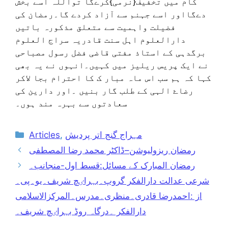
کام میں تخفیف{نرمی}کرےگا تواللہ اسے بخش
دےگااور اسے جہنم سے آزاد کردے گا۔رمضان کی
فضیلت واہمیت سے متعلق مذکورہ باتیں
دارالعلوم اہل سنت قادریہ سراج العلوم
برگدہی کے استاذ مفتی قاضی فضل رسول مصباحی
نے ایک پریس ریلیز میں کہیں۔انہوں نے یہ بھی
کہا کہ ہم سب اس ماہ مبار ک کا احترام بجا لاکر
رضاۓ الہی کے طلب گار بنیں ۔اور دارین کی
سعادتوں سے بہرہ مند ہوں۔
Categories
مہراج گنج اتر پردیش
,
Articles
رمضان ریزولیوشن–ڈاکٹر محمد رضا المصطفی
رمضان المبارک کے مسائل:قسط اول-منجانب۔
شرعی عدالت دارالفکر گروپ۔بہراٸچ شریف۔یو۔پی۔
از :احمدرضا قادری۔منظری۔مدرس۔المرکزالاسلامی
دارالفکر ۔درگاہ روڈ بہراٸچ شریف۔