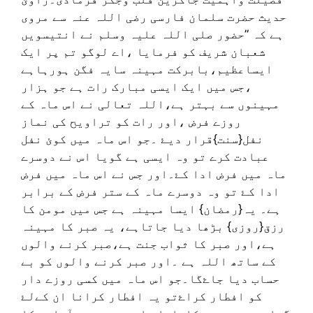
حدیث حضرت سلمان فارسی رضی اللہ عنہ سے مروی
ہے کہ ”حضور صلی اللہ علیہ وسلم نے انتیسویں
شعبان شریف کو فرمایا ،اے لوگو تم پر ایک
ایساعظیم،بابرکت مہینہ سایہ فگن ہورہاہے
،جس میں ایک ایسی مبارک رات ہے جو ہزار
مہینوں سے بہتر ہے،اللہ تعالی نے اس ماہ کے
روزے فرض ،اور رات کو تراویح کی نماز
نفل{سنت}قرار دیۓ ۔جو اس ماہ میں کوئ نفل
عبادت کرے تو وہ ایسی ہے گویا اس نے دوسرے
ماہ میں فرض ادا کۓ۔اور جس نے اس ماہ میں فرض
ادا کۓ تو وہ دوسرے ماہ کے ستر فرض کے برابر
ہے۔ یہ{رمضان} ایسا مہینہ ہے جس میں مومن کا
رزق{روزی} بڑھا دیا جاتاہے، یہ صبر کا مہینہ
ہے،اور صبر کا ثواب جنت ہے،صبر کرنے والوں
کے ساتھ اللہ ہے ۔اور صبر کرنے والوں کو بے
حساب دیا جاۓگا۔جو اس ماہ میں کسی روزے دار
کو افطار کراۓتو یہ افطار کرانا ان کےلۓ