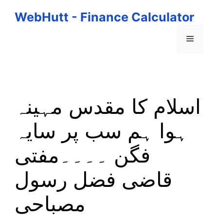
Skip
WebHutt - Finance Calculator
to
content
Menu
اسلام کا مقدس مہینہ
ہوا ہم سب پر سایہ
فگن ۔۔۔۔مفتی
قاضی فضل رسول
مصباحی