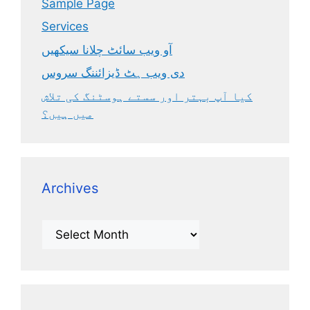
Sample Page
Services
آو ویب سائٹ چلانا سیکھیں
دی ویب ہٹ ڈیزائننگ سروس
کیا آپ بہتر اور سستے ہوسٹنگ کی تلاش
میں ہیں؟
Archives
Archives