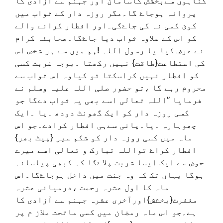
گناہوں سےبخشش کاسامان اور جہنم سے آزادی کا
پروانہ ہوجاۓ گا۔مگر روزہ دار کے ثواب میں
کوئ کمی نہ کی جاۓگی۔اور افطار کرانے والے
کو اس کے علاوہ ثواب دیا جاۓگا۔صحابئہ کرام
نے عرض کیا یا رسول اللہ !ہم میں سے ہر شخص اس
کی استطاعت{طاقت} نہیں رکھتا ۔بوجہ غربت کسی
کو افطار نہیں کراسکتا تو کیاوہ اس ثواب سے
محروم رہے گا ،تو حضور صلی اللہ علیہ وسلم نے
فرمایا ”اللہ تعالی اسے بھی یہ ثواب دےگا جو
کسی روزہ دار کو ایک گھونٹ دودھ ۔یا ۔ایک
چھوہارہ ۔یا۔پانی سےہی افطار کرادے۔جو اس
ماہ میں کسی روزہ دار کو شکم سیر {پیٹ بھر}
افطار کراۓ تواللہ تبارک و تعالی اسے میرے
حوض سے ایک ایسا شربت پلاۓگا کہ کبھی پیاسانہ
ہوگا یہاں تک کہ وہ جنت میں داخل ہوجاۓگا۔اس
ماہ کا اول عشرہ رحمت ،درمیانی عشرہ
مغفرت{بخشش}اورآخری عشرہ جہنم سے آزادی کا
ہے۔جو اس ماہ رمضان میں کسی ماتحت ملاز م پر