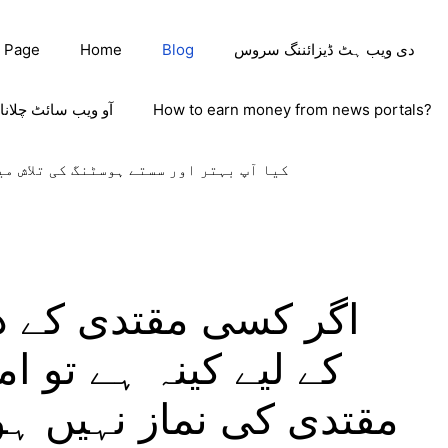
دی ویب ہٹ ڈیزائننگ سروس
Blog
Home
 Page
How to earn money from news portals?
آو ویب سائٹ چلانا
کیا آپ بہتر اور سستے ہوسٹنگ کی تلاش می
اگر کسی مقتدی کے د
کے لیے کینہ ہے تو ا
مقتدی کی نماز نہیں ہوت