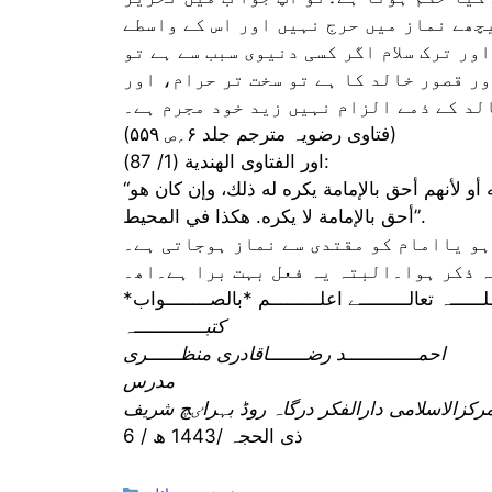
چھے نماز میں حرج نہیں اور اس کے واسطے
ور ترک سلام اگر کسی دنیوی سبب سے ہے تو
ور قصور خالد کا ہے تو سخت تر حرام، اور
لد کے ذمے الزام نہیں زید خود مجرم ہے۔
(فتاوی رضویہ مترجم جلد ۶؍ص ۵۵۹)
اور الفتاوى الهندية (1/ 87):
“رجل أم قوماً وهم له كارهون إن كانت الكراهة لفساد فيه أو لأنهم أحق بالإمامة يكره له ذلك، وإن كان هو
أحق بالإمامة لا يكره. هكذا في المحيط”.
ہو یاامام کو مقتدی سے نماز ہوجاتی ہے۔
 ذکر ہوا۔البتہ یہ فعل بہت برا ہے۔اھ۔
کتبـــــــــــــہ
احمـــــــــــــد رضـــــــاقادری منظــــــری
مدرس
مرکزالاسلامی دارالفکر درگاہ روڈ بہراٸچ شریف
6 / ذی الحجہ /1443 ھ