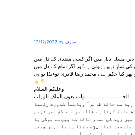
صارف
by
12/12/2022
ئے دین مسلہ ذیل میں اگر کسی مقتدی کے دل میں
کی نماز نہیں ہوتی ہے’اور اگر امام کے دل میں
 پھر کیا حکم ہے ، محمد رضا قادری نوءیڈا یو پی
وعلیکم السلام
الجـــــــــــــــــــــــــواب بعون الملک الوہاب
زید سے خالد ظاہراً وباطناً کدورت رکھتا
ام علیک کہتا ہے خالد جواب سلام بھی نہیں
میں زید کی نماز خالد کے پیچھے ہوگی یا
 علیحدہ نماز پڑھ سکتا ہے یا نہیں جبکہ
کیا حکم ہوتا ہے؟تو آپ جوا ب میں تحریر