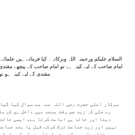
السلام علیکم ورحمتہ اللہ وبرکاتہ۔ کیا فرماتے ہیں علما
امام صاحب کے لیے کینہ ہے تو امام صاحب کے پیچھے مقتدی 
مقتدی کے لیے کینہ ہو تو
سرکار اعلی حضرت رضی اللہ عنہ سے سوال کیا گیا 
ہے حتّی کہ زید جس وقت مسجد میں داخل ہو کر سل
دیتا اور خالد ہی امامت کرتا ہے، ایسی حالت 
نہیں اور زید جماعت ترک کرکے قبل یا بعد جماعت
خالد دل میں کدورت رکھتا ہے، اس کے واسطے 