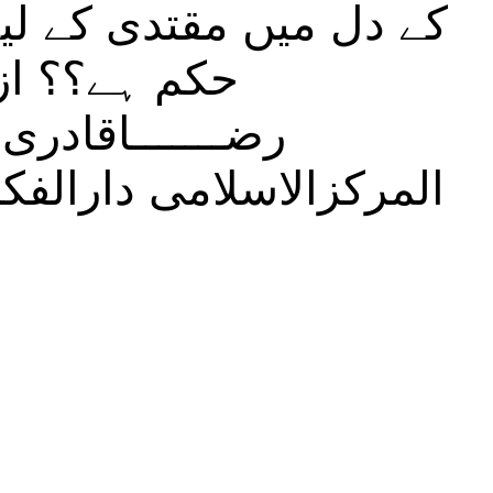
کے دل میں مقتدی کے لیے 
حکم ہے؟؟ از ق
رضـــــــاقادر
المرکزالاسلامی دارالفک