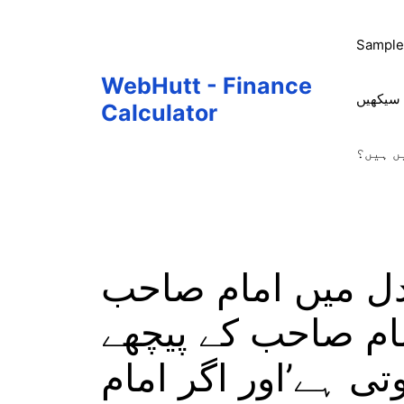
Skip
to
Sample
content
WebHutt - Finance
 سیکھیں
Calculator
ں ہیں؟
ل میں امام صاحب
مام صاحب کے پیچھے
ی ہے’اور اگر امام