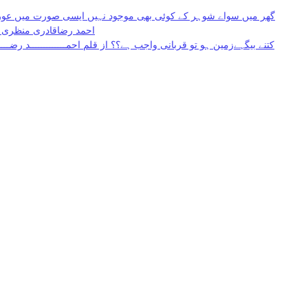
گھر میں سواے شوہر کے کوئی بھی موجود نہیں ایسی صورت میں عورت کل
احمد رضاقادری منظری م
کتنے بیگہےزمین ہو تو قربانی واجب ہے؟؟ از قلم احمـــــــــــــد رضــ