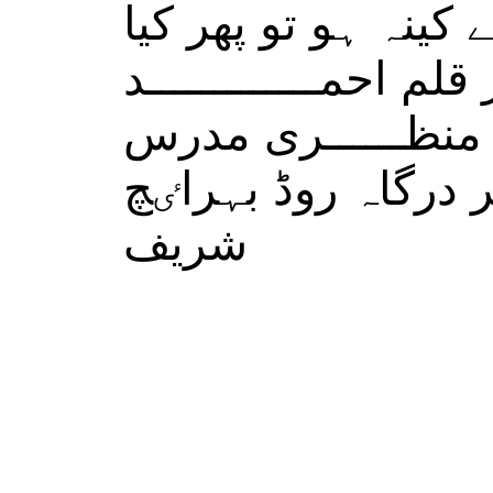
کینہ ہو تو پھر کیا
لم احمـــــــــــــد
ی منظــــــری مدرس
ر درگاہ روڈ بہراٸچ
شریف