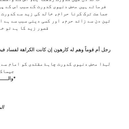
فرماتے ہیں محض دنیوی کدورت کے سبب اس کے پی
جماعت ترک کرنا حرام، خالد کی زید سے کدورت ا
تین دن سے زائد حرم، اور کسی دینی سبب سے ہے ا
قصور زید کا ہے تو خا
لہذا محض دنیوی کدورت چاہۓ مقتدی کو امام سے 
جیساکہ
*والــــــلــــــہ تعالـــــــــے اعلـــــــــم *بالصــــــــواب*
ال