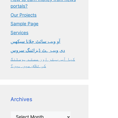
portals?
Our Projects
Sample Page
Services
آو ویب سائٹ چلانا سیکھیں
دی ویب ہٹ ڈیزائننگ سروس
کیا آپ بہتر اور سستے ہوسٹنگ
کی تلاش میں ہیں؟
Archives
Archives