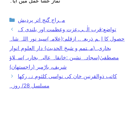
نماز عشا عمل میں آیا۔
Categories
مہراج گنج اتر پردیش
تواضع:قرب الٰہی،عزت وعظمت اور بلندی کے
حصول کا اہم ذریعہ.. ازقلم:(علامہ)سید نور اللہ شاہ
بخاری..(مہتمم و شیخ الحدیث) دار العلوم انوار
مصطفیٰ(سجادہ نشین :خانقاہ عالیہ بخاریہ)سہلاؤ
شریف، باڑمیر (راجستھان)
کاتب ذوالقرنین خان کی نواسی کلثوم نے رکھا
مسلسل 28/ روزہ