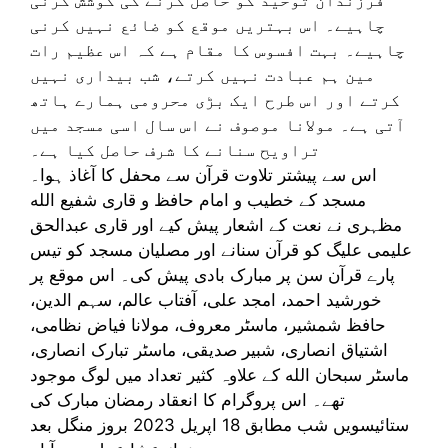
چاہیے۔ اس بہتریں موقع کو ضائع نہیں کرنی
چاہیے۔ بہت افسوس کا مقام ہے کہ اس عظیم رات
مین ہم عبادت نہیں کرتے، شب بیداری نہیں
کرتے اور اس طرح ایک بڑی محرومی ہمارے ہاتھ
آتی ہے۔ مولانا موصوف نے اس سال اسی مسجد میں
تراویح سنانے کا شرف حاصل کیا ہے۔
اس سے پیشتر تلاوت قرآن سے محفل کا آغاذ ہوا۔
مسجد کے خطیب و امام حافظ و قاری شفیع الله
مظہری نے نعت کے اشعار پیش کیے اور قاری عبدالحق
علیمی علیگ کو قرآن سنانے اور مصلیان مسجد کو تیس
پارے قرآن سن پر مبارک بادی پیش کی۔ اس موقع پر
خورشید احمد، امجد علی، آفتاب عالم، سہم الدین،
حافظ شمشیر، ماسٹر معروف، مولانا فیاض نظامی،
اشتیاق انصاری، شبیر صدیقی، ماسٹر تبارک انصاری،
ماسٹر سبحان الله کے علاوہ کثیر تعداد میں لوگ موجود
تھے۔ اس پروگرام کا انعقاد رمضان مبارک کی
ستائیسویں شب مطابق 18 اپریل 2023 بروز منگل بعد