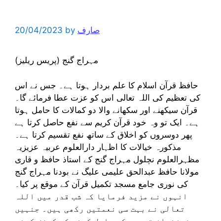
صارف
by
20/04/2023
مہراج گنج (پریس ریلیز)
حافظ قرآن اسلام کا علم بردار ہوتا ہے۔ جس نے اس
کی تعظیم کی اللہ تعالی اس کو عزت عطا فرمائے گا۔
قرآن سیکھنے اور سکھانے والا دو کمالات کا حامل ہوتا
ہے۔ ایک تو وہ خود قرآن کریم سے نفع حاصل کرتا ہے
پھر دوسروں کو اخلاق کے ساتھ نفع تقسیم کرتا ہے۔
مذکورہ خیالات کا اظہار دارالعلوم عربیہ عزیزیہ
مظہرالعلوم نچلول مہراج گنج کے استاذ حافظ و قاری
مولانا حافظ عبدالحق علیمی علیگ نے بودنا مہراج گنج
کی نوری جامع مسجد تکمیل قرآن کے موقع پر کیا۔
انہوں نے مزید فرمایا کہ شب قدر میں اللہ
تعالی نے بہت سی نعمتیں رکھی ہیں۔ جنہیں
فرزندان توحید کو حاصل کرنے کی کوشش کرنی