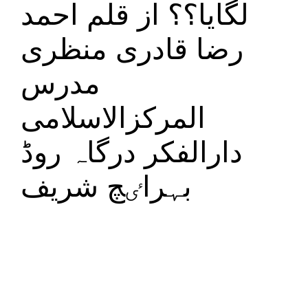
لگایا؟؟ از قلم احمد
رضا قادری منظری
مدرس
المرکزالاسلامی
دارالفکر درگاہ روڈ
بہراٸچ شریف