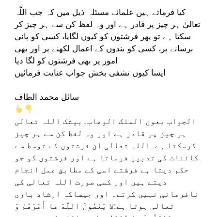
کیا فرماتے ہیں علمائے مسئلہ ذیل میں کہ جب اللّٰہ
تعالیٰ ہر چیز پر قادر ہے اور وہ لفظ کن سے ہر چیز کر
سکتا ہے تو پھر فرشتوں کو کیوں لگایا، کسی کو پانی
برسانے پر، کسی کو بندوں کے اعمال لکھنے پر اور بھی
امور پر بھی فرشتوں کو لگا دیا
ایسا کیوں تشفی بخش جواب عنایت فرمائیں
سائل محمد الطاف
الجواب بعون الملک الوھاب۔بیشک اللہ تعالی
ہر چیز پر قادر ہے اور وہ لفظ کن سے ہر چیز
کرسکتا ہے۔اللہ تعالی ان فرشتوں کے توسط سے
کائنات کی تدبیر فرماتا ہے اور فرشتوں کو جو
حکم دیتا ہے فرشتے اسی کے مطابق عمل انجام
دیتے ہیں اور کسی صورت اللہ تعالی کی
نافرمانی نہیں کرتے۔ اور جیساکہ ارشاد باری
تعالی ہوتا ہے:لا يَعْصُونَ اللَّهَ ما أَمَرَهُمْ وَ