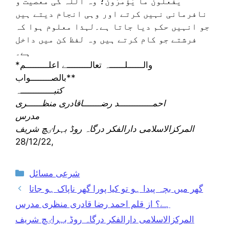
يَفْعَلُونَ ما يُؤْمَرُون‌؛ وہ اللہ کی معصیت و
نافرمانی نہیں کرتے اور وہی انجام دیتے ہیں
جو انہیں حکم دیا جاتا ہے۔لہذا معلوم ہوا کہ
فرشتے جو کام کرتے ہیں وہ لفظ کن میں داخل
ہے۔
*والــــــلــــــہ تعالـــــــــے اعلـــــــــم
*بالصــــــــواب*
کتبـــــــــــــہ
احمـــــــــــــد رضـــــــاقادری منظــــــری
مدرس
المرکزالاسلامی دارالفکر درگاہ روڈ بہراٸچ شریف
28/12/22,
Categories
شرعی مسائل
گھر میں بچہ پیدا ہو تو کیا پورا گھر ناپاک ہو جاتا
ہے؟ از قلم احمد رضا قادری منظری مدرس
المرکزالاسلامی دارالفکر درگاہ روڈ بہراٸچ شریف