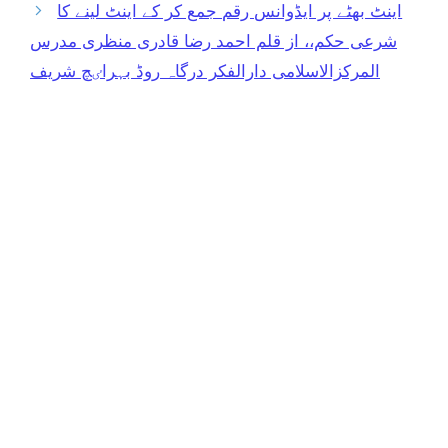
اینٹ بھٹے پر ایڈوانس رقم جمع کر کے اینٹ لینے کا
شرعی حکم،، از قلم احمد رضا قادری منظری مدرس
المرکزالاسلامی دارالفکر درگاہ روڈ بہراٸچ شریف