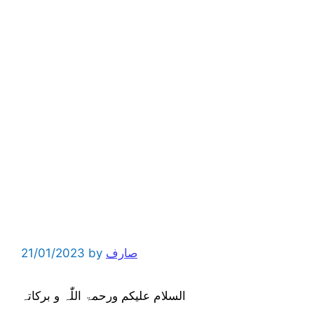
صارف
by
21/01/2023
السلام علیکم ورحمۃ اللّٰہ و برکاتہ