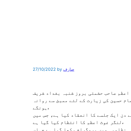
صارف
by
27/10/2022
 اعظم صاحب حشمتی بروز شنبہ بغداد شریف
ام حسین کی زیارت کے لئے ممبئ سے روانہ
ہونگے،
ے دن ایک جلسے کا انعقاد کیا ہے، جس میں
لنگر غوث اعظم کا انتظام کیا گیا ہے،
ہ نظامیہ میں پروگرام رکھا گیا ہے جہاں