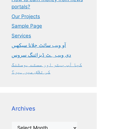
portals?
Our Projects
Sample Page
Services
آو ویب سائٹ چلانا سیکھیں
دی ویب ہٹ ڈیزائننگ سروس
کیا آپ بہتر اور سستے ہوسٹنگ
کی تلاش میں ہیں؟
Archives
Archives