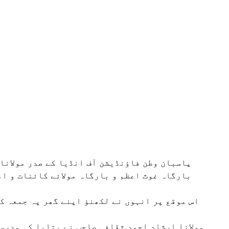
پاسبان وطن فاؤنڈیشن آف انڈیا کے صدر مولانا
بارگاہ غوث اعظم و بارگاہ مولائے کائنات و ام
اس موقع پر انہوں نے لکھنؤ اپنے گھر پہ جمعہ ک
مولانا ارشاد احمد ثقافی صاحب نے بتایا کہ مدرس