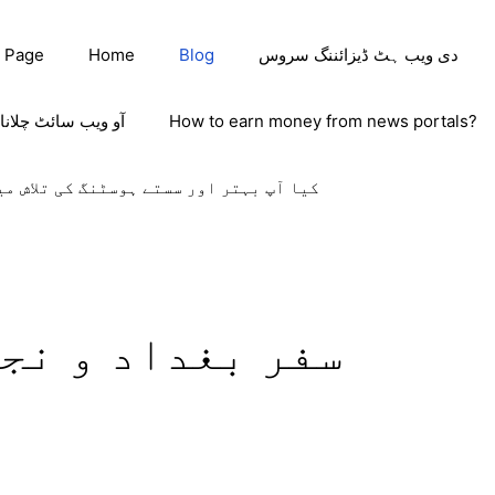
دی ویب ہٹ ڈیزائننگ سروس
Blog
Home
 Page
How to earn money from news portals?
آو ویب سائٹ چلانا
کیا آپ بہتر اور سستے ہوسٹنگ کی تلاش می
سفر بغداد و نج