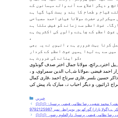
ئچ و دیگر اضلاع سے آنے والے مہمانوں کے
 سیکرٹری حضرت مولانا فیاض احمد مصباحی
رگاہ غوث اعظم سے زمانے کو فیض ملتا ہے
غوثِ اعظم کے چاہنے والوں کی اکثریت ہے
،
مل کرنا بہت ضروری ہے ، انہوں نے یہ بھی
 میں سے ہے لہذا ہمیں غوث اعظم کے کردار
کو اپنانے کی ضرورت ہے،
، مولانا آفاق رانی پور،مولانا قمر انجم فیضی ،مولانا اسرار احمد فیضی ،مولانا شہاب الدین سمراوی، و
اکر حسین بلسر ،قاری سرتاج احمد ،قاری کمال
Categories
خبریں
۞۞۞ درس حدیث ۞۞۞حدیث نمبر:4 اسلام ہی مدار نجات ہے:-ازقلم: (مفتی) محمد شعیب رضا نظامی فیضی پرنسپل:
ولا بازار) گورکھ پور یوپیرابطہ نمبر 9792125987
۞۞۞ درس قرآن ۞۞۞ قسط نمبر 5 ازقلم: (مفتی) محمد شعیب رضا نظامی فیضی پرنسپل دارالعلوم رضویہ