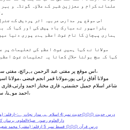
علمائے کرام و معززین شہر کے علاؤہ گونڈہ و بہرا
لئے قیام و طعام کا بند و بست کیا گیا ہے،
اس موقع پر مدارس عربیہ اتر پردیش کے جنرل
بلرامپور نے مبارک باد پیش کی اور کہا کہ با
ہماری پہچان کا نام غوث اعظم ہے، پوری دنیا میں 
مولانا نے کہا ہمیں غوث اعظم کی تعلیمات پر ع
کہا کہ سچ بولنا حلال کھانا یہ تعلیمات غوثِ اعظم
اس موقع پر مفتی عبد الرحمن بہرائچ، مفتی سہیل اختربہرائچ، مولانا جمال اختر صدف گونڈوی،
شاعر اسلام جمیل حشمتی، قاری مختار احمد وارثی،قاری ذ
احمد موہنا، سراج ڈرائیور، و دیگر احباب نے مبارک باد پیش کی،
دارالعلوم رضویہ ضیاءالعلوم، پرساں ککرہی(گ