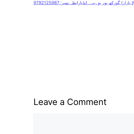
) گورکھ پور یو۔پی۔ انڈیارابطہ نمبر: 9792125987
Leave a Comment
Comment