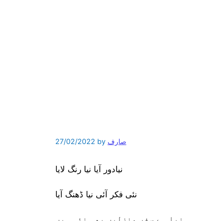
صارف
by
27/02/2022
نیادور آیا نیا رنگ لایا
نئی فکر آئی نیا ڈھنگ آیا
نیا ہے سفر منزلیں بھی نئی ہیں