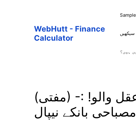
Skip
to
Sample
content
WebHutt - Finance
 سیکھیں
Calculator
ں ہیں؟
ل والو! :- (مفتی)
باحی بانکے نیپال