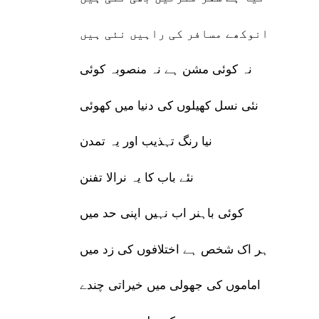
انوکھے مسافر کی راہیں نئی ہیں
نہ کوئی مشن ہے نہ منصوبہ کوئی
نئی نسل کھیلوں کی دنیا میں کھوئی
نیا رنگ تہذیب اور یہ تمدن
نئے باب کا یہ نرالا تفنن
کوئی باہنر اب نہیں اپنی حد میں
ہر اک شخص ہے اختلافوں کی زد میں
اماموں کی جھولی میں خیراتی چندے