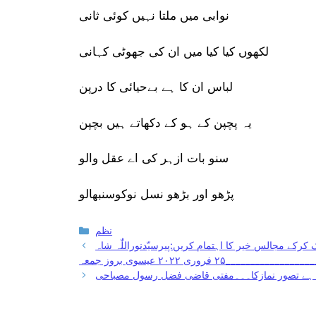
نوابی میں ملتا نہیں کوئی ثانی
لکھوں کیا کیا میں ان کی جھوٹی کہانی
لباس ان کا ہے بےحیائی کا درپن
یہ پچپن کے ہو کے دکھاتے ہیں بچپن
سنو بات ازہر کی اے عقل والو
پڑھو اور بڑھو نسل نوکوسنبھالو
Categories
نظم
رکے مجالس خیر کا اہتمام کریں:پیرسیّدنوراللّٰہ شاہ
____۲۵ فروری ۲۰۲۲ عیسوی بروز جمعہ
 ہے تصور نمازکا۔۔۔مفتی قاضی فضل رسول مصباحی