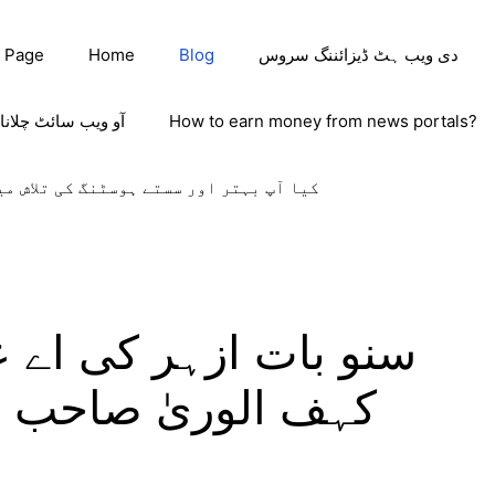
دی ویب ہٹ ڈیزائننگ سروس
Blog
Home
 Page
How to earn money from news portals?
آو ویب سائٹ چلانا
کیا آپ بہتر اور سستے ہوسٹنگ کی تلاش می
سنو بات ازہر کی اے عق
کہف الوریٰ صاحب مص