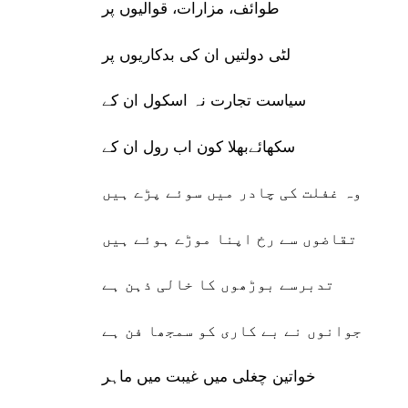
طوائف، مزارات، قوالیوں پر
لٹی دولتیں ان کی بدکاریوں پر
سیاست تجارت نہ اسکول ان کے
سکھائےبھلا کون اب رول ان کے
وہ غفلت کی چادر میں سوئے پڑے ہیں
تقاضوں سے رخ اپنا موڑے ہوئے ہیں
تدبرسے بوڑھوں کا خالی ذہن ہے
جوانوں نے بے کاری کو سمجھا فن ہے
خواتین چغلی میں غیبت میں ماہر