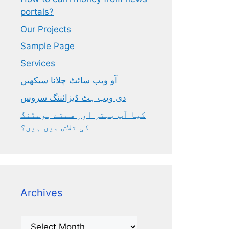
portals?
Our Projects
Sample Page
Services
آو ویب سائٹ چلانا سیکھیں
دی ویب ہٹ ڈیزائننگ سروس
کیا آپ بہتر اور سستے ہوسٹنگ
کی تلاش میں ہیں؟
Archives
Archives