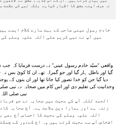
خادم رسول عینی صاحب کے بہت سارے کلام ایسے ہیں
میں آپ نے نبی کریم صلی اللہ علیہ وسلم کی 
واقعی “سیّد خادم رسول عینی” نے درست فرمایا کہ جب ن
گیا اور باطل ہار گیا اور جو گمراہ تھے ان کا کوئ بس نہ چ
دیا گیا جن کو خدا تصور کیا جاتا تھا اور ان بتوں کے پ
وحدانیت کی تعلیم دی اور اس کام میں صحابہ نے نبی صلی 
نبی صلی اللہ
الحمد لللہ آپ کی محبت میں صحابہ نے جو قربانی
زندہ ہے اور ہمارا دین سلامت ہے۔ آج صحابہ کاد
اللہ علیہ وسلم کی محبت کا احساس آج بھی بہ
اشخاص آپ سے محبت کرتے ہیں وہ اج کےدور کے چمکتے