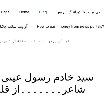
دی ویب ہٹ ڈیزائننگ سروس
Blog
Home
 Page
How to earn money from news portals?
آو ویب سائٹ چلانا
کیا آپ بہتر اور سستے ہوسٹنگ کی تلاش می
سید خادم رسول عینی 
شاعر۔۔۔۔۔۔۔از قلم: