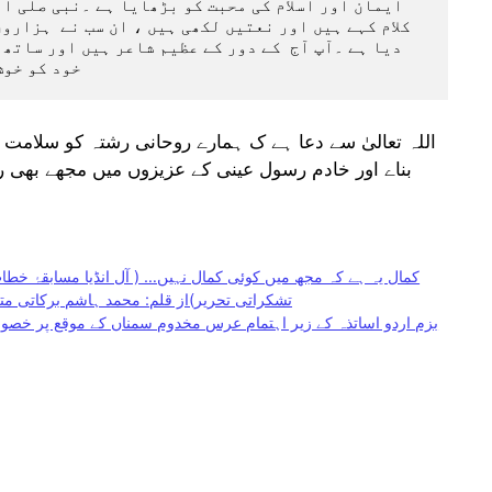
خود کو خوش
اللہ تعالیٰ سے دعا ہے ک ہمارے روحانی رشتہ کو سلامت ر
بناے اور خادم رسول عینی کے عزیزوں میں مجھے بھی ر
کمال یہ ہے کہ مجھ میں کوئی کمال نہیں… ( آل انڈیا مسابقۂ خطا
تشکراتی تحریر)از قلم: محمد ہاشم برکاتی مت
بزم اردو اساتذہ کے زیر اہتمام عرس مخدوم سمناں کے موقع پر خصو