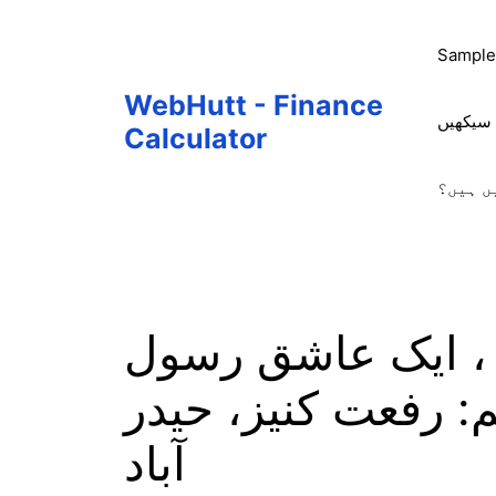
Skip
to
Sample
content
WebHutt - Finance
 سیکھیں
Calculator
ں ہیں؟
، ایک عاشق رسول
 رفعت کنیز، حیدر
آباد