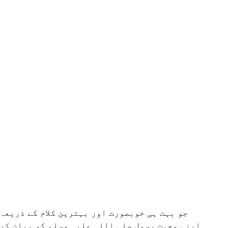
جو بہت ہی خوبصورت اور بہترین کلام کے ذریعہ
اپنی محبت رسول صلی اللہ علیہ وسلم کو بیان کرت