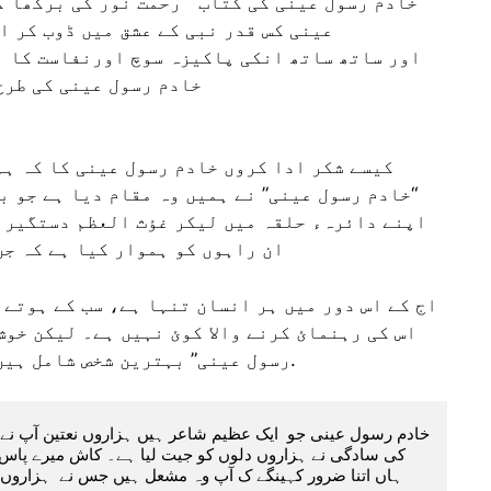
خادم رسول عینی کی کتاب ” رحمت نور کی برکھا”ک
عینی کس قدر نبی کے عشق میں ڈوب کر ا
اور ساتھ ساتھ انکی پاکیزہ سوچ اورنفاست کا ان
خادم رسول عینی کی طرح
کیسے شکر ادا کروں خادم رسول عینی کا کہ ہم
“خادم رسول عینی” نے ہمیں وہ مقام دیا ہے جو بڑ
اپنے دائرہء حلقہ میں لیکر غؤث العظم دستگیر 
ان راہوں کو ہموار کیا ہے کہ جن
اج کے اس دور میں ہر انسان تنہا ہے، سب کے ہوتے 
اس کی رہنمائ کرنے والا کوئ نہیں ہے۔ لیکن خوش
رسول عینی” بہترین شخص شامل ہیں ان سب پر اللہ تعالیٰ کا بہت بڑا کرم ہے.