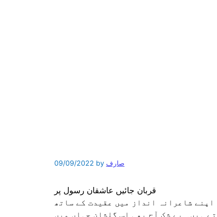
صارف
by
09/09/2022
قربان جائیں عاشقان رسول پر
 اپنے شاعرانہ انداز میں عقیدت کے ساتھ
ے ہیں۔ بے شک آج بھی اس گلشان جہاں میں