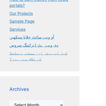
portals?
Our Projects
Sample Page
Services
آو ویب سائٹ چلانا سیکھیں
دی ویب ہٹ ڈیزائننگ سروس
کیا آپ بہتر اور سستے ہوسٹنگ
کی تلاش میں ہیں؟
Archives
Archives