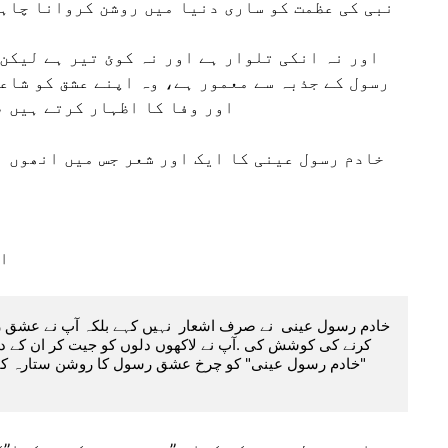
نبی کی عظمت کو ساری دنیا میں روشن کروانا چاہت
اور نہ انکی تلوار ہے اور نہ کوئ تیر ہے لیکن 
رسول کے جذبہ سے معمور ہے، وہ اپنے عشق کو شاع
اور وفا کا اظہار کرتے ہیں ،
خادم رسول عینی کا ایک اور شعر جس میں انھوں ن
اس
ب