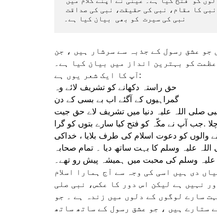
میں بیان کرتے ہیں ۔ان کے اس جذبہء عشق نے  لاکھوں دلوں کو  فتح کیا ہے۔ عینی نے اپنے کلام میں 
نہ صرف اپنے عشق کا اظہار کیاہے  بلکہ نبی کی عظمت ،نبی کا مقام، نبی کی حقیقت، نبی کی صداقت 
نبی کی سیرت  کو بھی  بیان کیا ہے۔
 جو عشق رسول کے جذبہ سے سرشار ہیں ، جن
عظمت کو بہترین انداز میں بیان کیا ہے۔
آپ کا ایک شعر یوں ہے:
حق راستہ دکھانے کو تشریف لائے وہ
گمراہیوں کے آگئے اب بے بسی کے دن
بی صلی اللہ علیہ دنیا میں تشریف لاے حق جیت
لا .جب آپ نے مکّہ کو فتح کیا سارے بتوں کو گرا
وجنے والوں کو دعوت اسلام کی طرف بلایا ، خداکی
اللہ علیہ وسلم کا بہت ساتھ دیا ۔ تمام صحابہ
 علیہ وسلم کی محبت میں ہمیشہ پیش رو تھے۔
اں دی ہیں اسی کی وجہ سے آج ہمارا اسلام
ور نہیں ہے لیکن اس دور کا عکس، نبی صلی
ت سارے لوگوں کے دلوں میں زندہ ہے ۔ جو
 ستارے ہیں ، جو عشق رسول کے ساتھ ساتھ