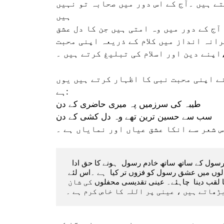
ے ہیں ۔آج کے اس دور میں صحابہ تو نہیں
ہیں
آج کے دور میں وہ امتی ہیں جن کا دل عشق
رانہ انداز میں کلام کے ذریعہ اپنی محبت
اپنے دین اور اسلام کی تبلیغ کرتے ہیں ۔
ے اپنی محبت نبی کا اظہار کرتے ہیں یوں
ہے:
طیبہ کی سرزمیں پہ میری حاضری کے دن
سب سے حسین ترین تھے وہ دل کشی کے دن
 شعر سے انکا عشق عیاں اور نمایاں ہے ۔
  خادم رسول عینی  نے صرف اشعار  نہیں کہے بلکہ آپ نے عشق رسول کے ساتھ ساتھ خادم رسول  ہونے کا حق ادا 
کرنے کی کوشش کی .آپ نے لاکھوں دلوں کو جیت کر ان کے دلوں میں عشق رسول کو فزوں تر کیا  ہے ۔اس لئے 
"خادم رسول عینی" کو چرخ عشق رسول کا روشن ستارہ کا لقب دینا‌  چاہئے۔ عینی تقدیسی محفلوں‌ کی شان 
ڑھاتے ہیں ، عینی پر اللہ کا خاص کرم ہے ۔