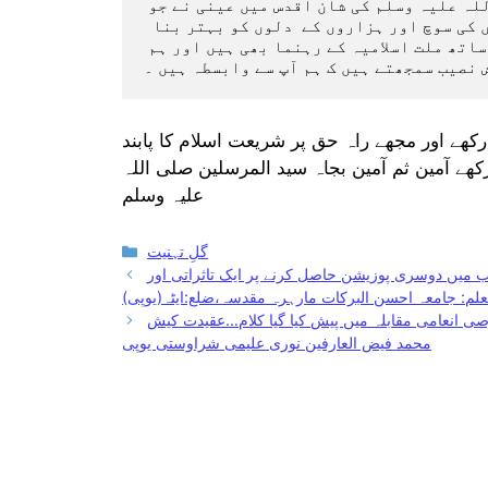
ایمان اور اسلام کی محبت کو بڑھایا ہے ۔نبی صلی اللہ علیہ وسلم کی شان اقدس میں عینی نے جو 
کلام کہے ہیں اور نعتیں لکھی ہیں ، ان سب نے  ہزاروں کی سوچ اور ہزاروں کے  دلوں کو بہتر بنا  
دیا ہے ۔آپ آج  کے دور کے عظیم شاعر ہیں اور ساتھ ساتھ ملت اسلامیہ کے رہنما بھی ہیں اور ہم 
 نصیب سمجھتے ہیں ک ہم آپ سے وابسطہ ہیں ۔
کھے اور مجھے راہ حق پر شریعت اسلام کا پابند
کھے آمین ثم آمین بجاہ سید المرسلین صلی اللہ
علیہ وسلم
Categories
گلِ تہنیت
ب میں دوسری پوزیشن حاصل کرنے پر ایک تاثراتی اور
علم: جامعہ احسن البرکات مارہرہ مقدسہ،ضلع:ایٹہ(یوپی)
صی انعامی مقابلہ میں پیش کیا گیا کلام…عقیدت کیش
محمد فیض العارفین نوری علیمی شراوستی یوپی