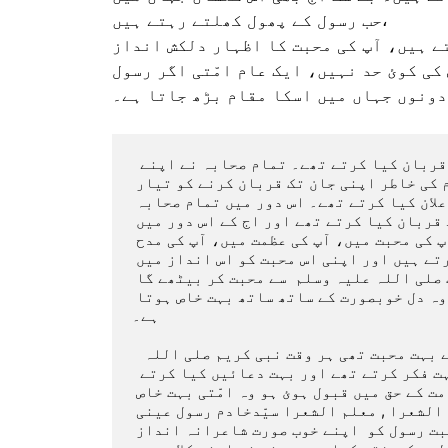
حب رسول کے پھول کھلتے رہتے ہیں،
ے ہیں، آپ کی محبت کا اظہار دلکش انداز
کی کوئ حد نہیں، ایک عام امّتی اگر رسول
دونوں جہاں میں اسکا مقام بڑھ جاتا ہے۔
 جب صحابہء کرام  آپ سے محبت کرتے تھے تو آپ پر جان قربان کیا کرتے تھے۔ تمام صحابہ نے اپنے 
عشق کا اظہار اس انداز میں کیا کہ آپ کی خاطر ، اسلام کی خاطر اپنی جان تک قربان کرنے کو تیار 
رہتے تھے۔جو  شخص آپ کے خلاف جاتا تو اس سے جنگ کا اعلان کیا کرتے تھے۔ اس دور میں تمام صحابہ 
آپ کی محبت میں دل وجان فدا کرتے تھے، اپنا سب کچھ قربان کیا کرتے تھے اور اج کے اس دور میں 
صحابہ تو نہیں ہیں لیکن ایسے عاشقان  رسول ہیں جو آپ کی محبت میں، آپ کی عظمت میں، آپ کی مدح 
میں اپنے جذبہء عشق سے کئ لوگوں کے دلوں کو فتح کرتے ہیں اور اپنی اس محبت کو اس انداز میں 
بیان کرتے ہیں ک جو پڑھنے اور سننے لگے گا وہ بھی آپ صلی اللہ علیہ وسلم  سے محبت کر بیٹھے گا 
۔جس دل میں آپ کی محبت ہوگی وہ دل  پاک ہوتا ہے اور وہ دل خوبصورت کے ساتھ ساتھ بہت خاص ہوتا 
ہے۔

  نبی کریم صلی اللہ علیہ وسلم کو بھی اپنی امت سے بہت محبت تھی ہر وقت نبی کریم صلی اللہ 
علیہ وسلم اپنی امت کے لیے رویا کرتے تھے ،امت کی بہت فکر کرتے تھے اور بہت دعائیں کیا کرتے  
تھے اور میرے نبی صلی اللہ علیہ وسلم کی دعا جس امت کے حق میں قبول ہوئ ہو وہ امّتی بہت خاص 
ہوتا ہے اور ایسے ہی ایک  خاص امتی "نازش ملت , سلطان الشعرا , معلم الشعرا سیّدخادم رسول عینی 
" ہیں جو اپنے جذبات کو ، اپنے احساسات کو ،اپنی محبت رسول کو  اپنے خوب صورت شاعرانہ انداز 