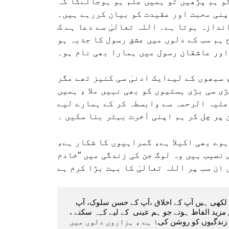
و ہم پڑھیں تو ہمیں علم ہو ہوجائےگا کہ
پنی محبت اور عقیدت کو بیان کررہے ہیں۔
دازہ ہوتا ہے۔ اللہ تعالیٰ سے دعا ہے ک
 ہم سب کے دلوں میں عشق رسول کا جذبہ ہو
اور عاشقان رسول میں ہمارا بھی نام ہو۔
 سبھوں کے لیےایک ادنیٰ سی کنیز تھے مگر
ی سی بڑی ہستیوں کو بھی نہیں ملا ، ہمیں
علیہ الرحمہ سے وابسطہ کر کے ہمارے لیے
 پر چل کر ہم اپنی آخرت بہتر بنا سکیں ۔
ہوے بھی اکیلا ہے، گمراہیوں کا شکار ہے،
 نصیب ہیں وہ لوگ جن کی زندگی میں “خادم
   خادم رسول عینی جو  ایک عظیم شاعر ہیں ہزاروں نعتین آپ نے لکھی ہیں آپ کے اخلاق ،آپ کے حسن سلوک، آپ 
کی سادگی نے ہزاروں دلوں کو جیت لیا ہے۔ کاش میرے پاس مزید الفاظ ہوتے جو ہم عینی  کے لیے کہہ سکتے ، 
ہاں اتنا ضرور کہینگے ک آپ وہ مشعل ہیں جس نے  ہزاروں زندگیوں کو روشن کیا ہے ، ہزاروں دلوں میں 