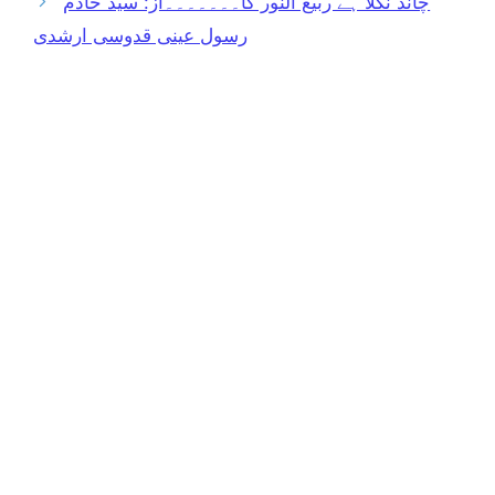
چاند نکلا ہے ربیع النور کا۔۔۔۔۔۔۔از: سید خادم
رسول عینی قدوسی ارشدی