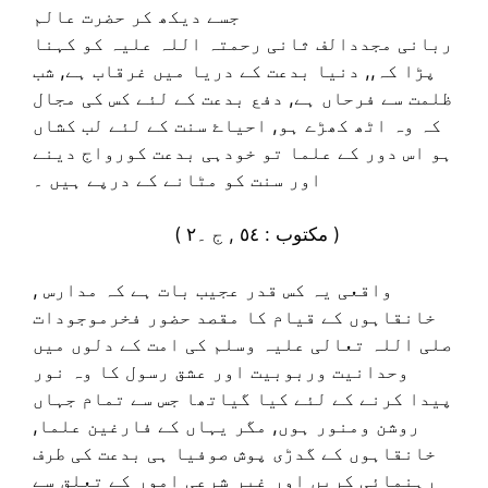
جسے دیکھ کر حضرت عالم
ربانی مجددالف ثانی رحمتہ اللہ علیہ کو کہنا
پڑا کہ,, دنیا بدعت کے دریا میں غرقاب ہے, شب
ظلمت سے فرحاں ہے, دفع بدعت کے لئے کس کی مجال
کہ وہ اٹھ کھڑے ہو, احیاۓ سنت کے لئے لب کشاں
ہو اس دور کے علما تو خودہی بدعت کورواج دینے
اور سنت کو مٹانے کے درپے ہیں ۔
( مکتوب : ٥٤ , ج ۔٢ )
واقعی یہ کس قدر عجیب بات ہے کہ مدارس ,
خانقاہوں کے قیام کا مقصد حضور فخرموجودات
صلی اللہ تعالی علیہ وسلم کی امت کے دلوں میں
وحدانیت وربوبیت اور عشق رسول کا وہ نور
پیدا کرنے کے لئے کیا گیاتھا جس سے تمام جہاں
روشن ومنور ہوں, مگر یہاں کے فارغین علما,
خانقاہوں کے گدڑی پوش صوفیا ہی بدعت کی طرف
رہنمائی کریں اور غیر شرعی امور کے تعلق سے