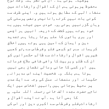
محفوظ پرہوتی ہے, ان کے اقوال وارشادات عین
منشاء الہی کے مطابق ہوتے ہیں وہ اپنی طرف سے
کوئی بات نہیں کرتے ,انانیت, ونفس پرستی کی
وہاں گزرنہیں ہوتی ,وہ خودی میں جیتے ہیں, بے
خود ہوتے ہیں, کشف کے ذریعہ انہیں ہر اچھی
اور بری باتوں کا علم ہوتا رہتا ہے, تجدید
دین و ایمان کے امین یہی ہوتے ہیں, اخلاق
کریمانہ سے, تو کبھی قلم وقرطاس سے ,تو کھبی
شیریں اقوال وارشادات سے ظالم حکمرانوں کو
ان کے ظلم وبربیت کا وافی شافی علاج فرماتے
ہیں اور کسی کا جانی ومالی نقصان بھی نہیں
ہوتا ہے, بلکہ وہ شخصیت اپنے اس مدبرانہ,
حکیمانہ اور منصفانہ عمل کی وجہ سے ایک صدی
پر محیط ہوجاتی ہیں ,انہیں اشخاص میں ایک
نام,, حضرت مجدد الف ثانی رحمتہ اللہ علیہ ,,
کا بھی آتا ہے ۔آپ نے اپنے اقوال و
ارشادات,قلم وقرطاس سے اکبری دین اور اس کی