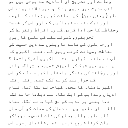
وضاحت اور تشریح ان احادیث سے ہوتی ہیں جو
کتب حدیث میں مروی ہے کہ,, میرے لائے ہوئے اس
علم ( یعنی دین) کی امانت کو ہرزمانے کے اچھے
اور نیک بندے سنبھالیں گے اور اس کی خدمت
وحفاظت کا حق ادا کریں گے وہ افراط وتفریط کی
تحریفوں, کھوٹے سکے کی ملمع کاریوں
اورجاہلوں کی فاسد تاویلوں سے دین حنیف کی
حفاظت وصیانت کرتے رہیں گے ۔فتنہ اکبری کا
آپ نے خاتمہ کیا, یہ فتنہ اکبری آخرکیاتھا ؟
یہ دین میں شرک کی آمیزش تھی, سورج, آگ, پانی
اور ہرطاقت کی بندگی بادشاہ اکبر سے لے کر اس
کے حواریین کرنے لگے تھے, رفتہ رفتہ
اکبربادشاہ کا سجدہ کیاجانے لگا تھا, تمام
ادیان ومذاہب کو ایک نگاہ سے دیکھا جانے لگا
تھا یعنی ہر مذہب کو حق کہاجانے لگا, معاذ
اللہ ۔ان ملعونوں نے دجال کی صفات کو آپ صلی
اللہ علیہ وآلہ وسلم کی ذات اقدس سے جوڑکر
بیان کرنا شروع کردیا تھا, شاتمان رسول اس