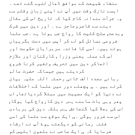
منشاء طبیعت کے موافق ڈھال لئیے گئے تھے ۔
ایسے نازک وقت میں آپ نے اپنی زبان وقلم سے
وہ جرآت مندانہ کام کیا کہ تاریخ اس کی مثال
دینے سے قاصروعاجز ہے ۔ اور دین میں شرک
وبدعت, صلح کلیت کا رواج جب ہوتا ہے ۔جب علما
فروعی مسائل کو لے کر آپس میں دست بگریباں
ہوتے ہیں۔ اسی کا فائدہ سربراہان حکومت اور
اس کے عملہ یعنی وزرا , کارکنان اور ملازم
اٹھاکر دین میں تحریف وتغیر کرنا شروع
کردیتے ہیں جیساکہ حضرت عالم
ربانی مجدد الف ثانی رحمتہ اللہ علیہ بیان
کرتے ہیں ۔ ,, پچھلے دور میں علما کے اختلافات
نے دنیا کو ایک مصیبت میں مبتلا کردیاتھا, اب
پھر وہی بات سامنے ہے, دین کارواج کیا ہوگا,
اس کی بھلا کیا گنجائش ہے, بلکہ دین کی بربادی
اس سے ضرور ہوگی ۔,, ایک موقع سے علما کی اسی
فتنہ رسانی کو دیکھتے ہوۓ آپ نے ارشاد
فرمایا کہ ,, ایک صاحب نے ملعون ابلیس کو