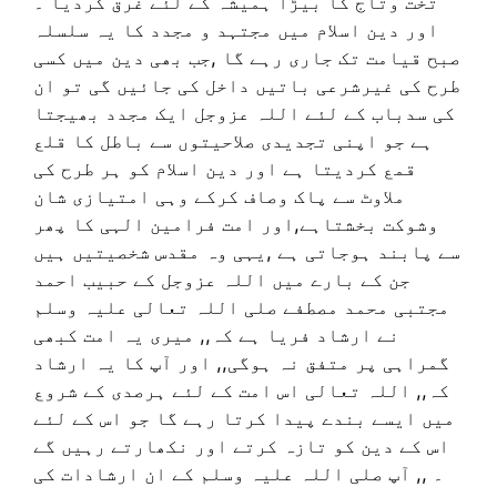
تخت وتاج کا بیڑا ہمیشہ کے لئے غرق کردیا ۔
اور دین اسلام میں مجتہد و مجدد کا یہ سلسلہ
صبح قیامت تک جاری رہے گا ,جب بھی دین میں کسی
طرح کی غیرشرعی باتیں داخل کی جائیں گی تو ان
کی سدباب کے لئے اللہ عزوجل ایک مجدد بھیجتا
ہے جو اپنی تجدیدی صلاحیتوں سے باطل کا قلع
قمع کردیتا ہے اور دین اسلام کو ہر طرح کی
ملاوٹ سے پاک وصاف کرکے وہی امتیازی شان
وشوکت بخشتاہے,اور امت فرامین الہی کا پھر
سے پابند ہوجاتی ہے ,یہی وہ مقدس شخصیتیں ہیں
جن کے بارے میں اللہ عزوجل کے حبیب احمد
مجتبی محمد مصطفے صلی اللہ تعالی علیہ وسلم
نے ارشاد فریا ہے کہ,, میری یہ امت کبھی
گمراہی پر متفق نہ ہوگی,, اور آپ کا یہ ارشاد
کہ,, اللہ تعالی اس امت کے لئے ہرصدی کے شروع
میں ایسے بندے پیدا کرتا رہے گا جو اس کے لئے
اس کے دین کو تازہ کرتے اور نکھارتے رہیں گے
۔ ,, آپ صلی اللہ علیہ وسلم کے ان ارشادات کی