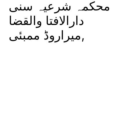
محکمہ شرعیہ سنی
دارالافتا والقضا
,میراروڈ ممبئی