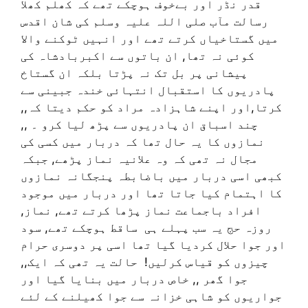
قدر نڈر اور بےخوف ہوچکے تھے کہ کھلم کھلا
رسالت مآب صلی اللہ علیہ وسلم کی شان اقدس
میں گستاخیاں کرتے تھے اور انہیں ٹوکنے والا
کوئی نہ تھا, ان باتوں سے اکبربادشاہ کی
پیشانی پر بل تک نہ پڑتا بلکہ ان گستاخ
پادریوں کا استقبال انتہائی خندہ جبینی سے
کرتا,اور اپنے شاہزادہ مراد کو حکم دیتا کہ,,
چند اسباق ان پادریوں سے پڑھ لیا کرو ۔ ,,
نمازوں کا یہ حال تھا کہ دربار میں کسی کی
مجال نہ تھی کہ وہ علانیہ نماز پڑھے, جبکہ
کبھی اسی دربار میں باضابطہ پنجگانہ نمازوں
کا اہتمام کیا جاتا تھا اور دربار میں موجود
افراد باجماعت نماز پڑھا کرتے تھے, نماز,
روزہ حج یہ سب پہلے ہی ساقط ہوچکے تھے, سود
اور جوا حلال کردیا گیا تھا اسی پر دوسری حرام
چیزوں کو قیاس کرلیں! حالت یہ تھی کہ ایک,,
جوا گھر ,, خاص دربار میں بنایا گیا اور
جواریوں کو شاہی خزانہ سے جوا کھیلنے کے لئے