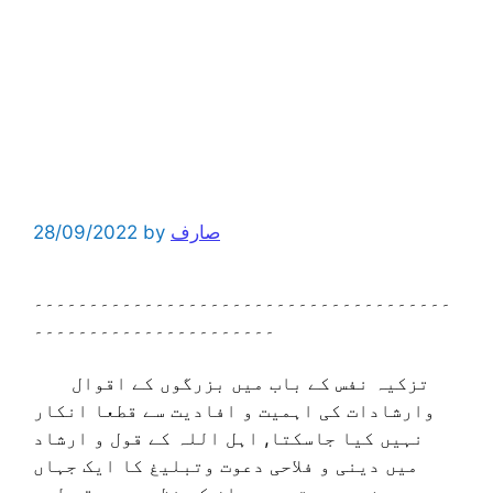
صارف
by
28/09/2022
۔۔۔۔۔۔۔۔۔۔۔۔۔۔۔۔۔۔۔۔۔۔۔۔۔۔۔۔۔۔۔۔۔۔۔۔۔۔
۔۔۔۔۔۔۔۔۔۔۔۔۔۔۔۔۔۔۔۔۔۔
تزکیہ نفس کے باب میں بزرگوں کے اقوال
وارشادات کی اہمیت و افادیت سے قطعا انکار
نہیں کیا جاسکتا, اہل اللہ کے قول و ارشاد
میں دینی و فلاحی دعوت وتبلیغ کا ایک جہاں
پوشیدہ ہوتی ہے ۔ ان کی نظر ہمہ وقت لوح