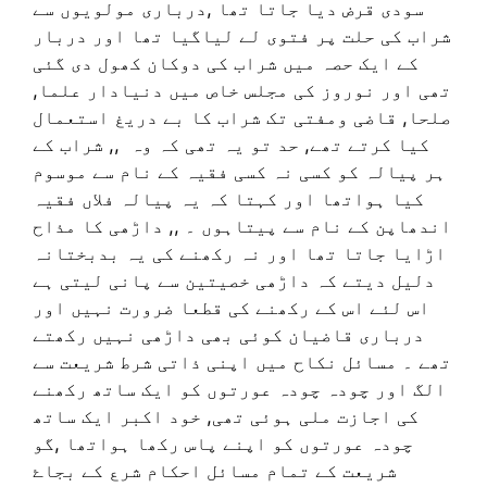
سودی قرض دیا جاتا تھا ,درباری مولویوں سے
شراب کی حلت پر فتوی لے لیاگیا تھا اور دربار
کے ایک حصہ میں شراب کی دوکان کھول دی گئی
تھی اور نوروز کی مجلس خاص میں دنیادار علما,
صلحا, قاضی ومفتی تک شراب کا بے دریغ استعمال
کیا کرتے تھے, حد تو یہ تھی کہ وہ ,, شراب کے
ہر پیالہ کو کسی نہ کسی فقیہ کے نام سے موسوم
کیا ہواتھا اور کہتا کہ یہ پیالہ فلاں فقیہ
اندھاپن کے نام سے پیتاہوں ۔ ,, داڑھی کا مذاح
اڑایا جاتا تھا اور نہ رکھنے کی یہ بدبختانہ
دلیل دیتے کہ داڑھی خصیتین سے پانی لیتی ہے
اس لئے اس کے رکھنے کی قطعا ضرورت نہیں اور
درباری قاضیان کوئی بھی داڑھی نہیں رکھتے
تھے ۔ مسائل نکاح میں اپنی ذاتی شرط شریعت سے
الگ اور چودہ چودہ عورتوں کو ایک ساتھ رکھنے
کی اجازت ملی ہوئی تھی, خود اکبر ایک ساتھ
چودہ عورتوں کو اپنے پاس رکھا ہواتھا ,گو
شریعت کے تمام مسائل احکام شرع کے بجاۓ