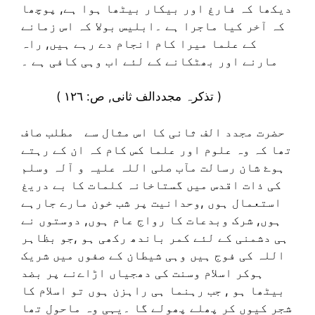
دیکھا کہ فارغ اور بیکار بیٹھا ہوا ہے, پوچھا
کہ آخر کیا ماجرا ہے ۔ابلیس بولا کہ اس زمانے
کے علما میرا کام انجام دے رہے ہیں, راہ
مارنے اور بھٹکانے کے لئے اب وہی کافی ہے ۔
( تذکرہ مجددالف ثانی, ص: ١٢٦ )
حضرت مجدد الف ثانی کا اس مثال سے مطلب صاف
تھا کہ وہ علوم اور علما کس کام کہ ان کے رہتے
ہوۓ شان رسالت مآب صلی اللہ علیہ و آلہ وسلم
کی ذات اقدس میں گستاخانہ کلمات کا بے دریغ
استعمال ہوں ,وحدانیت پر شب خون مارے جارہے
ہوں, شرک وبدعات کا رواج عام ہوں, دوستوں نے
ہی دشمنی کے لئے کمر باندھ رکھی ہو ,جو بظاہر
اللہ کی فوج ہیں وہی شیطان کے صفوں میں شریک
ہوکر اسلام وسنت کی دھجیاں اڑاےنے پر بضد
بیٹھا ہو , جب رہنما ہی راہزن ہوں تو اسلام کا
شجر کیوں کر پھلے پھولے گا ۔یہی وہ ماحول تھا