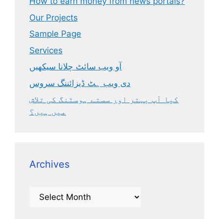
How to earn money from news portals?
Our Projects
Sample Page
Services
آو ویب سائٹ چلانا سیکھیں
دی ویب ہٹ ڈیزائننگ سروس
کیا آپ بہتر اور سستے ہوسٹنگ کی تلاش
میں ہیں؟
Archives
Archives