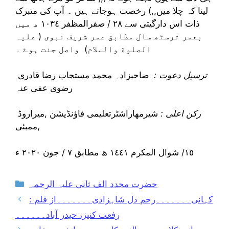
لینا کہ چلا میں,,) رخصت ہوجاتے ہیں ۔ آپ کی متبرک
ذات اس دارگیتی سے ٢٨ / صفرالمظفر ١٠٣٤ ھ میں
بعمر ترسٹھ سال مطابق عمر شریف نبوی ( علیہ
الصلوة والسلام) واصل جنت ہوۓ ۔
ترسیل دعوت :
صاحبزادہ محمد مستجاب رضا قادری
رضوی عفی عنہ
رکن اعلی :
شیرمھاراشٹرتعلیمی فاؤنڈیشن ,میراروڈ
,ممبئی
١٥/ شوال المکرم ١٤٤١ ھ مطابق ٧ / جون ٢٠٢٠ ء
Categories
حضرت مجدد الف ثانی علیہ الرحمہ
کہانی۔۔۔۔۔۔۔رحم دل شاہزادی۔۔۔۔۔۔۔از قلم :
رفعت کنیز، حیدر آباد۔۔۔۔۔۔