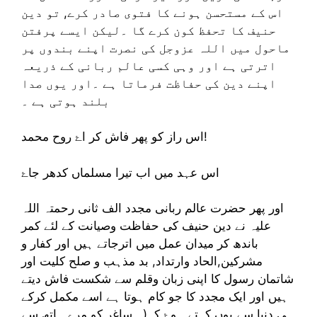
اس کے مستحسن ہونے کا فتوی صادر کرے, تو دین
حنیف کا تحفظ کون کرے گا ۔لیکن ایسے پرفتن
ماحول میں اللہ عزوجل کی نصرت اپنے بندوں پر
اترتی ہے اور وہی کسی عالم ربانی کے ذریعہ
اپنے دین کی حفاظت فرماتا ہے ۔اور یوں صدا
بلند ہوتی ہے ۔
اس راز کو پھر فاش کر اۓ روح محمد!
اس عہد میں اب تیرا مسلماں کدھر جاۓ
اور پھر حضرت عالم ربانی مجدد الف ثانی رحمتہ اللہ
علیہ نے دین حنیف کی حفاظت وصیانت کے لئے کمر
باندھ کر میدان عمل میں اترجاتے ہیں اور کفار و
مشرکین,الحاد وارتداد, بد مذہب و صلح کلیت اور
شاتمان رسول کا اپنی زبان وقلم سے شکست فاش دیتے
ہیں اور ایک مجدد کا جو کام ہوتا ہے اسے مکمل کرکے
ہی دنیا سے یوں کہتے ہوۓ کہ(,, ساغر کو مرے ہاتھ سے