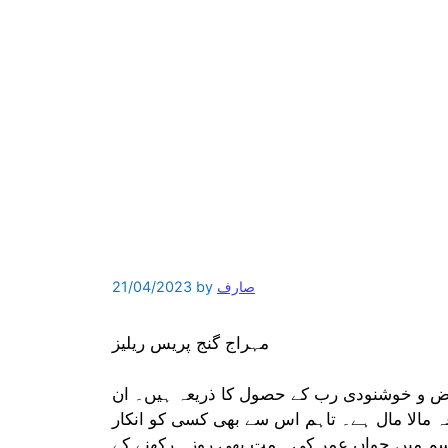
صارف
by
21/04/2023
مہراج گنج پریس ریلیز
فرض و خوشنودی رب کے حصول کا ذریعہ ہیں۔ ان
عہ مالا مال ہے۔ تاہم اس سے بھی کسی کو انکار
م میں جواں عمر کی ہمت بھی روزہ رکھنے کے