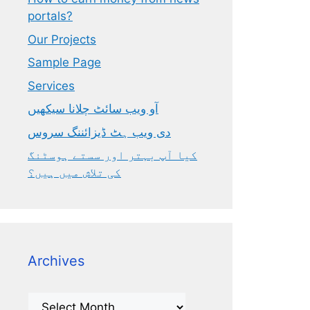
portals?
Our Projects
Sample Page
Services
آو ویب سائٹ چلانا سیکھیں
دی ویب ہٹ ڈیزائننگ سروس
کیا آپ بہتر اور سستے ہوسٹنگ
کی تلاش میں ہیں؟
Archives
Archives