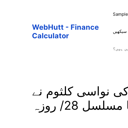
Skip
to
Sample
content
WebHutt - Finance
 سیکھیں
Calculator
ں ہیں؟
کی نواسی کلثوم نے
سلسل 28/ روزہ