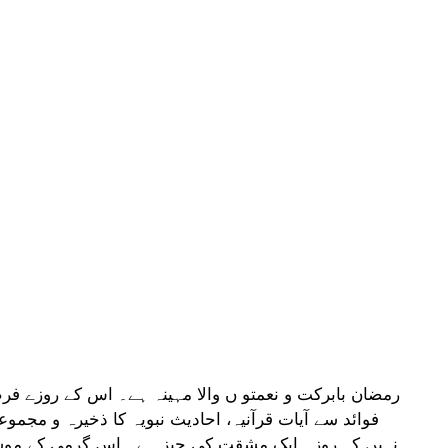
رمضان بابرکت و نعمتو ں والا مہینہ ہے۔ اس کے روزے 
فوائد سے آیات قرآنیہ، احادیث نبویہ کا ذخیرہ و مجمو
نہیں کہ روزہ ایک مشقت کی چیز ہے۔ اس گرمی کے موس