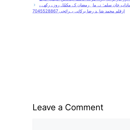
اب خان سلمہٗ نے ماہِ رمضان کے مکمّل روزے رکھے,،
ازقلم محمد شاہد رضا برکاتی بہرائچی 7045528867
Leave a Comment
Comment