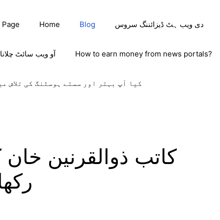
دی ویب ہٹ ڈیزائننگ سروس
Blog
Home
 Page
How to earn money from news portals?
آو ویب سائٹ چلانا
کیا آپ بہتر اور سستے ہوسٹنگ کی تلاش می
کاتب ذوالقرنین خان 
رکھا م