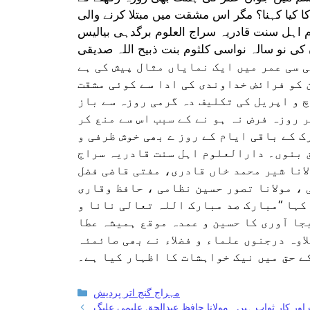
 کیا کہنا؟ مگر اس مشقت میں مبتلا کرنے والی
اہل سنت قادریہ سراج العلوم برگدہی بیالیس
ن کی نو سالہ نواسی کلثوم بنت ذبیح اللہ صدیقی
کر اس ننھی سی عمر میں ایک نمایاں مثال پیش کی ہے
 کو فرائض خداوندی کی ادا سے کوئی مشقت
 و اپریل کی تکلیف دہ گرمی روزہ سے باز
 روزہ فرض نہ ہو نے کے سبب اس سے منع کر
ک کے باقی ایام کے روز ے بھی خوش ظرفی و
ق بنوں۔ دارالعلوم اہل سنت قادریہ سراج
انا شیر محمد خاں قادری، مفتی قاضی فضل
، مولانا تصور حسین نظامی ، حافظ وقاری
کہا “مبارک صد مبارک اللہ تعالی نانا و
جا آوری کا حسین و عمدہ موقع ہمیشہ عطا
اوہ درجنوں علماء و فضلاء نے بھی صائمئہ
ے حق میں نیک خواہشات کا اظہار کیا ہے۔
Categories
مہراج گنج اتر پردیش
اور کار ثواب ہیں۔ مولانا حافظ عبدالحق علیمی علیگ