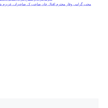
محب گرامی وقار محترم اقبال خان صاحب کے صاحبزادے عزیزم شاد