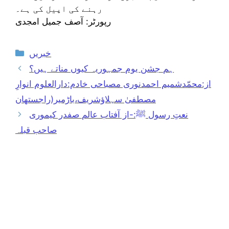
رہنے کی اپیل کی ہے۔
رپورٹر: آصف جمیل امجدی
Categories
خبریں
ہم جشن یوم جمہوریہ کیوں مناتے ہیں؟
از:محمّدشمیم احمدنوری مصباحی خادم:دارالعلوم انوارِ
مصطفیٰ سہلاؤشریف،باڑمیر(راجستھان
نعتِ رسول ﷺ:-از آفتاب عالم صفدر کیموری
صاحب قبلہ