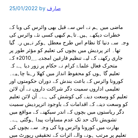
صارف
by
25/01/2022
ماضی میں ہم نے اس سے قبل بھی وائرس کی وبا کے
خطرات دیکھے ہیں۔تاہم کبھی کسی نئے وائرس کی
وجہ سے دنیا کا نظام اس طرح معطل ہوکر نہیں رہ گیا
تھا۔ اتر پردیش میں بچوں کی تعلیم کو مؤثر طور پر
جاری رکھنے کے لیے تنظیم فارغین امجدیہ2010؁ء کے
متحرک فعال علماۓ کرام نے حکام پر زور دیا ہے کہ
تعلیم گا ہوں کو محفوظ انداز میں کھلا رہنا چاہیے۔
کورونا وائرس کے باعث بندش کے دوران حکومتوں اور
تعلیمی اداروں سمیت دگر شراکت داروں نے آن لائن
تعلیم کو وسعت دینے کی کوشش کی ہے۔ آن لائن تعلیم
کو وسعت دینے کے اقدامات کے باوجود اترپردیش سمیت
دگر ریاستوں میں بچوں کے اندر سیکھنے کے مواقع میں
تشویش ناک حد تک عدم مساوات پیدا ہوگئی ہے۔
بھارت میں کورونا وائرس وبا کی وجہ سے بچوں کی
تعلیم پر مرتب ہونے والے اثرات کے تحقیقی رپورٹ میں