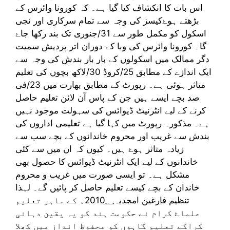
اس بات کا انکشاف کیا گیا ہے۔ کہ کورونا وائرس کے
بڑھتے ہوۓکیسز کی وجہ سے تمام سرکاری اور نجی
اسکول کو مکمل طور سے 31/جنوری تک بند رکھا جاۓ
گا۔ کورونا وائرس کی وبا کے دوران اتر پردیش سمیت
دگر ممالک میں اسکولوں کے بار بار بندش کی وجہ سے
ایک اندازے کے مطابق 25/کروڈ 30/لاکھ بچوں کی تعلیم
متاثر ہوئی ہے۔ رپورٹ کے مطابق بھارت میں 23/فی
صد بچے ایسے ہیں جن کے پاس آن لائن تعلیم حاصل
کرنے کے لیے انٹرنیٹ ڈیوائس کی سہولت موجود نہیں
ہے۔ مذکورہ رپورٹ میں کہا گیا ہے تعلیمی اداروں کی
بندش سے غریب اور محروم خاندانوں کے بچے سب سے
زیادہ متاثر ہوۓ ہیں۔ کیوں کہ ان میں سے کئی
خاندانوں کے لیے ایک انٹرنیٹ ڈیوائس کا حصول بھی
مشکل ہے۔ تو ایسی صورت میں غریب و محروم
خاندان کے بچے کیسے تعلیم حاصل کر پائیں گے۔ لہذا
تنظیم فارغین امجدیہ2010؁ء کے ماہر تعلیم
علماۓ کرام نے حکومت ہند کو یہ یقین دہانی
کراکے تعلیم گاہوں کو محفوظ انداز میں کھلا