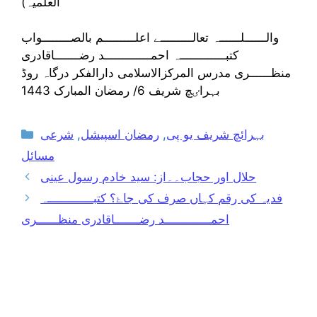
العلمیہ)
والــــــلــــــہ تعالـــــــــے اعلـــــــــم بالصــــــــواب
کتبـــــــــــــہ احمـــــــــــــد رضـــــــاقادری
منظــــــری مدرس المرکزالاسلامی دارالفکر درگاہ روڈ
بہراٸچ شریف 6/ رمضان المبارک 1443
Categories
بہرائچ شریف یو پی
,
رمضان اسپیشل
,
شرعی
مسائل
حلال اور حجاب۔۔از: سید خادم رسول عینی
فدیہ کی رقم کہاں صرف کی جاۓ؟ کتبـــــــــــــہ
احمـــــــــــــد رضـــــــاقادری منظــــــری