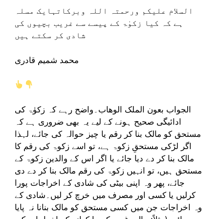
السلام علیکم ورحمتہ اللہ وبرکاتہایک مسلہ
ہے کہ کیا زکوٰۃ کے پیسے سے غریب بچیوں کی
شادی کر سکتے ہیں
محمد شمیم قادری
الجواب بعون الملک الوھاب۔واضح رہے کہ زکوٰۃ کی
ادائیگی صحیح ہونے کے لیے یہ بھی ضروری ہے کہ
مستحق کو مالک بنا کر رقم یا چیز حوالہ کی جائے، لہذا
اگر لڑکی مستحقِ زکوۃ ہے، تو اسے زکوۃ کی رقم کا
مالک بنا کر دے دیا جائے یا اگر اس کے والدین زکوۃ کے
مستحق ہیں، تو انہیں زکوۃ کی رقم مالک بنا کر دے دی
جائے، پھر وہ اپنی بیٹی کی شادی کے اخراجات پورا
کرلیں یا کسی اور مصرف میں خرچ کر لیں۔شادی کے
وہ اخراجات جن میں کسی مستحق کو مالک بنانا نہ پایا