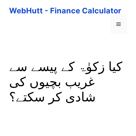
Skip
WebHutt - Finance Calculator
to
content
Menu
کیا زکوٰۃ کے پیسے سے
غریب بچیوں کی
شادی کر سکتے؟