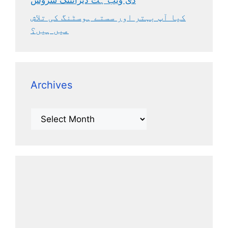
دی ویب ہٹ ڈیزائننگ سروس
کیا آپ بہتر اور سستے ہوسٹنگ کی تلاش
میں ہیں؟
Archives
Archives