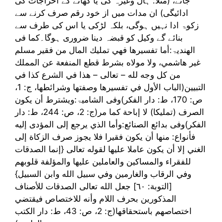
جائے، (مثلاً: ہال وغیرہ کی یا کھانے کے اخراجات کی
ادائیگی) ان مدات میں از خود رقم صرف کرنے سے
زکوۃ ادا نہیں ہوگی، بلکہ لڑکی یا اس کی طرف سے
بنائے گے وکیل کو قبضہ دینا ضروری ہوگا۔کما فی
الھندیۃ:أما تفسيرها فهي تمليك المال من فقير مسلم
غير هاشمي، ولا مولاه بشرط قطع المنفعة عن المملك
من كل وجه لله – تعالى – هذا في الشرع كذا في
التبيين(الباب الأول في تفسيرها وصفتها وشرائطها، ج: 1،
ص: 170، ط: دار الفکر)وفی الشامیۃ:ويشترط أن يكون
الصرف (تمليكا) لا إباحة كما مر(ج: 2، ص: 244، ط: دار
الفکر)وفی بدائع الصنائع:وأما الذي يرجع إلى المؤدى إليه
فأنواع: منها أن يكون فقيرا فلا يجوز صرف الزكاة إلى
الغني إلا أن يكون عاملا عليها لقوله تعالى {إنما الصدقات
للفقراء والمساكين والعاملين عليها والمؤلفة قلوبهم
وفي الرقاب والغارمين وفي سبيل الله وابن السبيل}
[التوبة: ٦٠] جعل الله تعالى الصدقات للأصناف
المذكورين بحرف اللام وأنه للاختصاص فيقتضي
اختصاصهم باستحقاقها(ج: 2، ص: 43، ط: دار الکتب