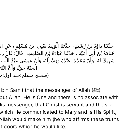
حَدَّثَنَا دَاوُدُ بْنُ رُشَيْدٍ ، حَدَّثَنَا الْوَلِيدُ يَعْنِي ابْنَ مُسْلِمٍ ، عَنِ ابْنِ
جُنَادَةُ بْنُ أَبِي أُمَيَّةَ ، حَدَّثَنَا عُبَادَةُ بْنُ الصَّامِتِ ، قَالَ:‌‌‌‏ قَالَ رَسُو
شَرِيكَ لَهُ، ‌‌‌‌‌‏وَأَنَّ مُحَمَّدًا عَبْدُهُ وَرَسُولُهُ، ‌‌‌‌‌‏وَأَنَّ عِيسَى عَبْدُ اللَّهِ، ‌‌‌‌‌‏وَ
الْجَنَّةَ حَقٌّ، ‌‌‌‌‌‏وَأَنَّ النَّارَ حَقٌّ، ‌‌‌‌‌‏أَدْخَلَهُ اللَّهُ مِنْ أَيِّ أَبْوَابِ الْجَنَّةِ الثَّمَانِيَةِ شَاءَ “
(صحیح مسلم:جلد اول:حدیث نمبر 143 حدیث متواتر،مرفوع، متفق علیہ)
ahh bin Samit that the messenger of Allah
ut Allah, He is One and there is no associate with
s messenger, that Christ is servant and the son
d which He communicated to Mary and is His Spirit,
,” Allah would make him (he who affirms these truths
ht doors which he would like.