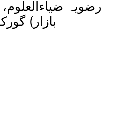
رضویہ ضیاءالعلوم، 
بازار) گورک