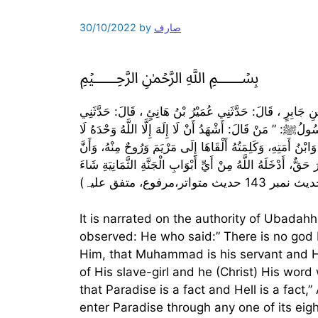
صارف
by
30/10/2022
﷽
 جَابِرٍ ، قَالَ:‌‌‌‏ حَدَّثَنِي عُمَيْرُ بْنُ هَانِئٍ ، قَالَ:‌‌‌‏ حَدَّثَنِي
لُﷺ:‌‌‌‏ ” مَنْ قَالَ:‌‌‌‏ أَشْهَدُ أَنْ لَا إِلَهَ إِلَّا اللَّهُ وَحْدَهُ لَا
ابْنُ أَمَتِهِ، ‌‌‌‌‌‏وَكَلِمَتُهُ أَلْقَاهَا إِلَى مَرْيَمَ وَرُوحٌ مِنْهُ، ‌‌‌‌‌‏وَأَنَّ
It is narrated on the authority of Ubad (ﷺ)
observed: He who said:” There is no god b
Him, that Muhammad is his servant and Hi
of His slave-girl and he (Christ) His wor
that Paradise is a fact and Hell is a fact
enter Paradise through any one of its eig