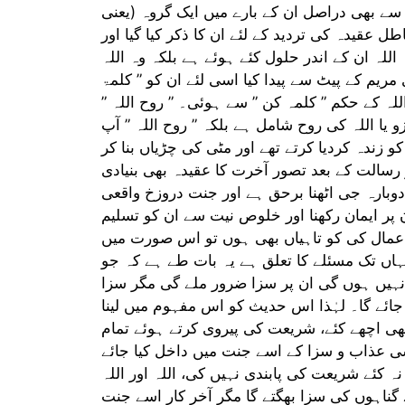
سے بھی دراصل ان کے بارے میں ایک گروہ (یعنی
ل عقیدہ کی تردید کے لئے ان کا ذکر کیا گیا اور
اللہ ان کے اندر حلول کئے ہوئے ہے بلکہ وہ اللہ
ریم کے پیٹ سے پیدا کیا اسی لئے ان کو ” کلمۃ
للہ کے حکم ” کلمہ کن ” سے ہوئی۔ ” روح اللہ ”
زو یا اللہ کی روح شامل ہے بلکہ ” روح اللہ ” آپ
و زندہ کردیا کرتے تھے اور مٹی کی چڑیاں بنا کر
و رسالت کے بعد تصور آخرت کا عقیدہ بھی بنیادی
 دوبارہ جی اٹھنا برحق ہے اور جنت دروزخ واقعی
 پر ایمان رکھنا اور خلوص نیت سے ان کو تسلیم
ر اعمال کی کو تاہیاں بھی ہوں تو اس صورت میں
 تک مسئلے کا تعلق ہے یہ بات طے ہے کہ جو
 نہیں ہوں گی ان پر سزا ضرور ملے گی مگر سزا
ائے گا۔ لہٰذا اس حدیث کو اس مفہوم میں لینا
بھی اچھے کئے، شریعت کی پیروی کرتے ہوئے تمام
کسی عذاب و سزا کے اسے جنت میں داخل کیا جائے
نہ کئے شریعت کی پابندی نہیں کی، اللہ اور اللہ
 گناہوں کی سزا بھگتے گا مگر آخر کار اسے جنت