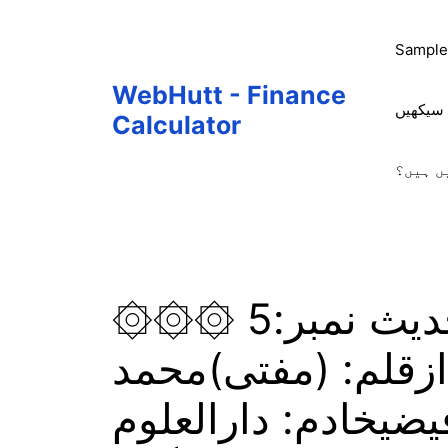
Skip
to
Sample
content
WebHutt - Finance
 سیکھیں
Calculator
ں ہیں؟
۞۞۞ درس حدیث ۞۞۞ حدیث نمبر:5
ازقلم: (مفتی)محمد
یخادم: دارالعلوم