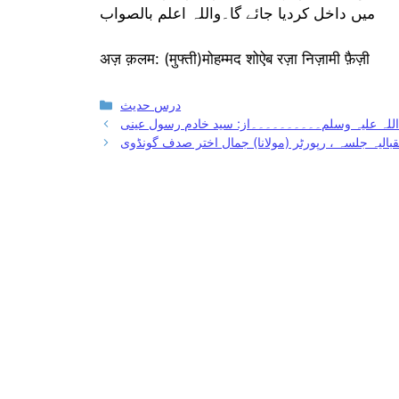
میں داخل کردیا جائے گا۔واللہ اعلم بالصواب
अज़ क़लम: (मुफ्ती)मोहम्मद शोऐब रज़ा निज़ामी फ़ैज़ी
Categories
درس حدیث
لہ علیہ وسلم۔۔۔۔۔۔۔۔۔۔از: سید خادم رسول عینی
تقبالیہ جلسہ ، رپورٹر (مولانا) جمال اختر صدف گونڈوی