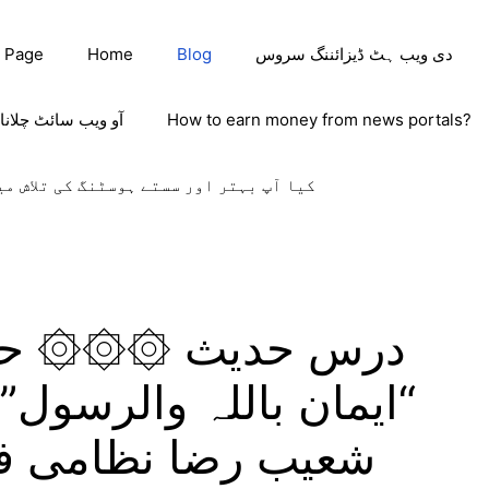
دی ویب ہٹ ڈیزائننگ سروس
Blog
Home
 Page
How to earn money from news portals?
آو ویب سائٹ چلانا
کیا آپ بہتر اور سستے ہوسٹنگ کی تلاش می
“ایمان باللہ والرسول”
شعیب رضا نظامی فیض