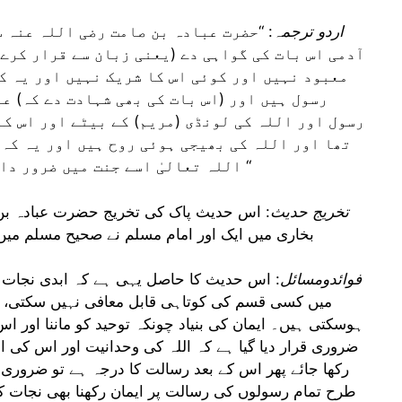
اردو ترجمہ
: “حضرت عبادہ بن صامت رضی اللہ عنہ 
آدمی اس بات کی گواہی دے (یعنی زبان سے قرار کرے 
معبود نہیں اور کوئی اس کا شریک نہیں اور یہ ک
رسول ہیں اور (اس بات کی بھی شہادت دے کہ) عیس
رسول اور اللہ کی لونڈی (مریم) کے بیٹے اور اس کا 
تھا اور اللہ کی بھیجی ہوئی روح ہیں اور یہ کہ 
اللہ تعالیٰ اسے جنت میں ضرور داخل کرے گا خواہ اس کے اعمال کیسے ہی ہوں “
تخریج حدیث
: اس حدیث پاک کی تخریج حضرت عبادہ بن
بخاری میں ایک اور امام مسلم نے صحیح مسلم میں 3 اور امام ترمذی نے ایک مقام پر کی 
فوائدومسائل
: اس حدیث کا حاصل یہی ہے کہ ابدی نجات کا
میں کسی قسم کی کوتاہی قابل معافی نہیں سکتی، ہ
ہوسکتی ہیں۔ ایمان کی بنیاد چونکہ توحید کو ماننا اور
ضروری قرار دیا گیا ہے کہ اللہ کی وحدانیت اور اس کی ا
رکھا جائے پھر اس کے بعد رسالت کا درجہ ہے تو ضروری 
طرح تمام رسولوں کی رسالت پر ایمان رکھنا بھی نجات