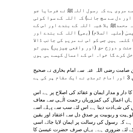
سے مروی ہے کہ رسول اللہﷺ نے فرمایا جو
اور دل سے سچ جانے) کہ اللہ کے سوا کوئی
ہ محمدﷺ بلا شبہ اللہ کے بندے اور اس کے
یٰ (علیہ السلام) (بھی) اللہ کے بندے اور
کلمہ ہیں جس کو اس نے مریم کی جانب ڈالا
جنت و دوزخ حق (اور واقعی چیزیں) ہیں تو
 صامت رضی اللہ عنہ سے امام بخاری نے صحیح
ہے
 دار و مدار ایمان و عقائد کی اصلاح پر ہے اس
اں اعمال کی کمزوریاں رحمت الٰہی سے معاف
 اس کی شہادت دینا ہے اس لئے سب سے پہلے اسے
لوہیت و ربوبیت پر صدق دل سے اعتقاد اور یقین
ہے کہ رسول کی رسالت پر ایمان لایا جائے اسی
 کے لئے ضروری ہے۔ یہاں صرف حضرت عیسیٰ کا