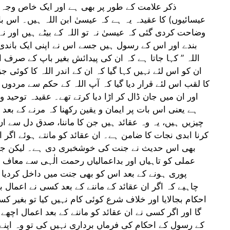
ذکر علامت کے طور پر بھی ہے اور ایک خاص وجہ 
عیسائیوں) کا عقیدہ یہ ہے کہ عیسیٰ ابن اللہ ہیں۔ اس باط
وضاحت کردی گئی کہ عیسیٰ نہ تو اللہ کے بیٹے ہیں اور نہ 
بندے اور اس کے رسول ہیں جسے اس نے اپنی ایک باندی م
اللہ ” کہا جاتا ہے کہ ان کی پیدائش بغیر باپ کے صرف ا
ان کو اس لئے نہیں کہا گیا کہ ان کے اندر اللہ کا کوئی ج
کا لقب اس لئے قرار دیا گیا کہ آپ اللہ کے حکم سے مردوں ک
اور ان میں جان ڈال کر اڑا دیا کرتے تھے۔ عقیدہ توحید 
ہے یعنی اس بات پر ایمان و یقین رکھنا کہ مرنے کے بعد
چیزیں ہیں، یہ وہ عقائد ہیں جن کا ماننا، صدق دل سے ان
کرنا ابدی نجات کا ضامن ہے۔ ان عقائد کو مانتے ہوئے اگ
بھی اس حدیث نے جنت کی خوشخبری دی ہے۔ لیکن جہاں
عملی کو تاہیاں اور بداعمالیاں رحمت الٰہی سے معاف
پوری ہونے کے بعد اس کو بھی جنت میں داخل کردیا ج
چاہیے کہ اگر ان عقائد کے ماننے کے بعد کسی نے اعمال 
احکام بجالایا اور خلاف شرع کوئی کام نہیں کیا تو بغیر 
گا اور اگر کسی نے ان عقائد کو ماننے کے بعد اعمال اچھے 
کے رسول کے احکام کی فرماں برداری نہیں کی تو وہ اپنے