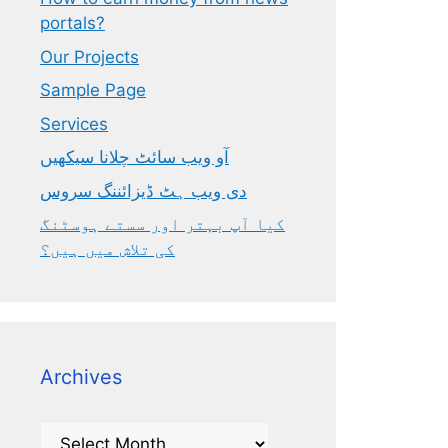
portals?
Our Projects
Sample Page
Services
آو ویب سائٹ چلانا سیکھیں
دی ویب ہٹ ڈیزائننگ سروس
کیا آپ بہتر اور سستے ہوسٹنگ
کی تلاش میں ہیں؟
Archives
Archives