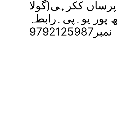
پرساں ککرہی(گولا
ھ پور یو۔پی۔رابطہ
نمبر9792125987