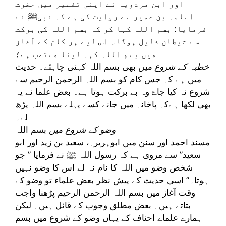
اور ابن مردویہ نے اپنی تفسیر میں حضرت
اسامہ بن عمیر سے روایت کی ہے کہ نبیﷺ نے
فرمایا: بسم اللہ کہا کر کہ بسم اللہ کی برکت
سے شیطان ذلیل ہوگا۔ اس لیے ہر کام کے آغاز
میں بسم اللہ کہہ لینا مستحب ہے؛
خطبہ کے شروع میں
بھی بسم اللہ کہنی چاہئے۔ حدیث
میں ہے کہ جس کام کو بسم اللہ الرحمن الرحیم سے
شروع نہ کیا جاۓ وہ بے برکت ہوتا ہے۔ بعض علما نے یہ
بھی لکھا ہےکہ پاخانہ میں جانے کسے پہلے بسم اللہ پڑھ
لے۔
وضو کے شروع میں
بسم اللہ
مسند احمد اور سنن میں ابوہریرہ، سعید بن زید اور ابو
سعید” سے مروی ہے کہ رسول اللہ ﷺ نے فرمایا ” جو
شخص وضو میں اللہ کا نام نہ لے اس کا وضو نہیں
ہوتا۔” اسی حدیث کے پیش نظر بعض علماء تو وضو کے
وقت آغاز میں بسم اللہ الرحمن الرحیم پڑھنا واجب
بتاتے ہیں۔ بعض مطلق وجوب کے قائل ہیں۔ لیکن
ہمارے علماے احناف کے یہاں وضو کے شروع میں بسم