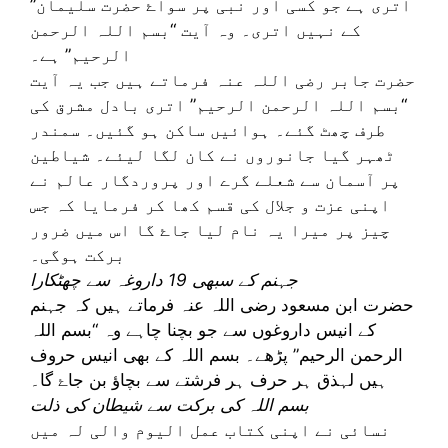
اتری ہے جو کسی اور نبی پر سواۓ حضرت سلیمان”
کے نہیں اتری۔ وہ آیت “بسم اللہ الرحمن
الرحیم” ہے۔
حضرت جابر رضی اللہ عنہ فرماتے ہیں جب یہ آیت
“بسم اللہ الرحمن الرحيم” اتری بادل مشرق کی
طرف چھٹ گئے۔ ہوائیں ساکن ہو گئیں۔ سمندر
ٹھہر گیا جانوروں نے کان لگا لیئے۔ شیاطین
پر آسمان سے شعلے گرے اور پروردگار عالم نے
اپنی عزت و جلال کی قسم کھا کر فرمایا کہ جس
چیز پر میرا یہ نام لیا جاۓ گا اس میں ضرور
برکت ہوگی۔
جہنم کے سبھی 19 داروغہ سے چھٹکارا
حضرت ابن مسعود رضی اللہ عنہ فرماتے ہیں کہ جہنم
کے انیس داروغوں سے جو بچنا چاہے وہ “بسم اللہ
الرحمن الرحیم” پڑھے۔ بسم اللہ کے بھی انیس حروف
ہیں لہذق ہر حرف ہر فرشتے سے بچاؤ بن جاۓ گا۔
بسم اللہ کی برکت سے شیطان کی ذلت
نسائی نے اپنی کتاب عمل اليوم والی لہ میں