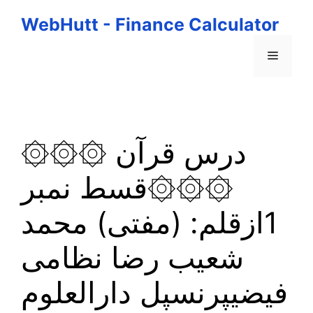
Skip
WebHutt - Finance Calculator
to
content
Menu
۞۞۞ درس قرآن
۞۞۞قسط نمبر
1ازقلم: (مفتی) محمد
شعیب رضا نظامی
فیضیپرنسپل دارالعلوم