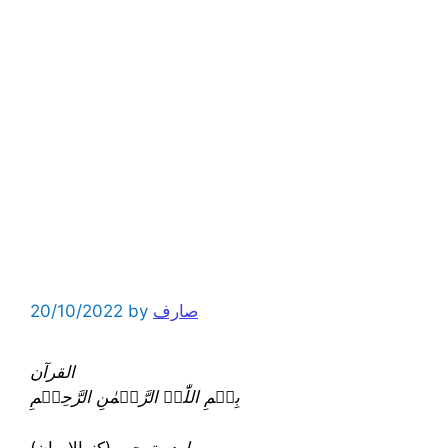
صارف
by
20/10/2022
القرآن
بِسۡمِ اللّٰہِ الرَّحۡمٰنِ الرَّحِیۡمِ
اردو ترجمہ
(کنرالایمان)