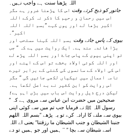
اللہ پڑھنا سنت ہے واجب نہیں۔
جانور کو ذبح کرتے وقت
اس کا پڑھنا ضرور ہے مگر
اس میں رحمان و رحیم کا ذکر نہ کرکے اللہ
اکبر بڑھا لے اور یوں کہے “بسم اللہ اللہ
اکبر”۔
بیوی کے پاس جاتے وقت
بسم اللہ کہنا مستحب اور
بڑا فائدہ مند ہے۔ ایک روایت میں ہے کہ ” جب
تو اپنی بیوی کے پاس جاۓ اور بسم اللہ پڑھ لے
اور اللہ کوئی اولاد بخشے تو اس کے اپنے اور
اس کی اولاد کے سانسوں کی گنتی کے برابر تیرے
نامہ اعمال میں نیکیاں لکھی جائیں گی ” مگر
اس روایت کو ابن کثیر نے بے اصل لکھا ہے۔
لیکن درج ذیل روایت اس باب میں بڑی اہم ہے؛
صحیحین میں حضرت ابن عباس سے مروی ہے کہ ”
رسول اللہ ﷺ نے فرمایا جب تم میں سے کوئی اپنی
بیوی سے ملنے کا ارادہ کرے تو یہ پڑھے “بسم اللہ اللھم
جنبنا الشيطان و جنب الشيطان ما رزقتنا” یعنی اے اللہ
ہمیں اور جو ہمیں تو دے ་་ اسے شیطان سے بچا ”