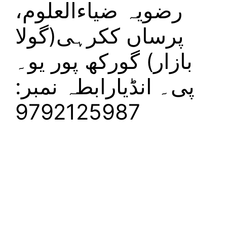
رضویہ ضیاءالعلوم،
پرساں ککرہی(گولا
بازار) گورکھ پور یو۔
پی۔ انڈیارابطہ نمبر:
9792125987