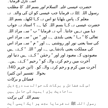
اسے نازل فرمایا۔
حضرت عیسی علیہ السلام اور بسم اللہ کا مطلب
رسول اللہ ﷺ نے فرمایا جب عیسی کو ان کی والدہ نے
معلم کے پاس بٹھایا تو اس نے کہا لکھئے بسم اللہ
حضرت عیسی نے کہا بسم اللہ کیا ہے ؟ استاد نے جواب
دیا میں نہیں جانتا۔ آپ نے فرمایا ” ب ” سے مراد اللہ
تعالی کا ” بہا ” یعنی بلندی ہے اور ” س ” سے مراد اس
کی سنا یعنی نور اور روشنی ہے اور ” م ” سے مراد اس
کی مملکت یعنی بادشاہی ہے اور ” اللہ ” کہتے ہیں
معبودوں کے معبود اور اور ” رحمٰن ” کہتے ہیں دنیا اور
آخرت میں رحم کرنے والے کو ” رحیم ” کہتے ہیں۔
آخرت میں کرم و رحم کرنے والے کو۔ (ابن جریر 140،
بحوالہ تفسیر ابن کثیر)
فضائل و برکات
اس کے فضائل و برکات کے حوالے سے درج ذیل
احادیث بڑی اہمیت کی حامل ہیں…
بسم اللہ کی برکت
رسول اللہﷺ نے فرمایا مجھ پر ایک ایسی آیت