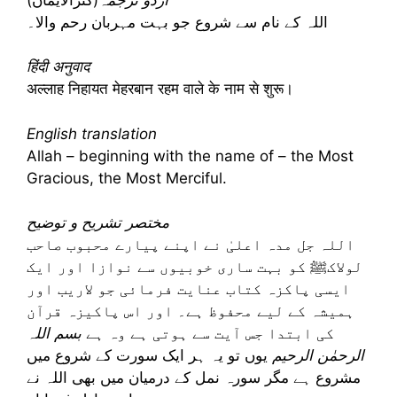
اللہ کے نام سے شروع جو بہت مہربان رحم والا۔
हिंदी अनुवाद
अल्लाह निहायत मेहरबान रहम वाले के नाम से शुरू।
English translation
Allah – beginning with the name of – the Most
Gracious, the Most Merciful.
مختصر تشریح و توضیح
اللہ جل مدہ اعلیٰ نے اپنے پیارے محبوب صاحب
لولاکﷺ کو بہت ساری خوبیوں سے نوازا اور ایک
ایسی پاکزہ کتاب عنایت فرمائی جو لاریب اور
ہمیشہ کے لیے محفوظ ہے۔ اور اس پاکیزہ قرآن
کی ابتدا جس آیت سے ہوتی ہے وہ ہے
بسم اللہ
الرحمٰن الرحیم
یوں تو یہ ہر ایک سورت کے شروع میں
مشروع ہے مگر سورہ نمل کے درمیان میں بھی اللہ نے