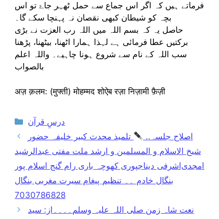
فرماتے ہیں کہ اگر اس جماع سے حمل ٹھہر جاۓ تو اس
بچہ کو شیطان کبھی نقصان نہ پہنچا سکے گا۔
حاصل یہ کہ بسم اللہ میں اللہ رب العزت نے بڑی
برکتیں عطا فرمائی ہے لہذا ہمارا اٹھنا، بیٹھنا، پڑھنا
سب اللہ کے نام سے شروع ہونا چاہیے۔ واللہ اعلم
بالصواب
अज़ क़लम: (मुफ्ती) मोहम्मद शोऐब रज़ा निज़ामी फ़ैज़ी
Categories
درسِ قرآن
اصلاح جلسہ..
تلمیذ محدث کبیر خلیفہ حضور
شیخ الاسلام و المسلمین و ارشد ملت مفتی عبدالرشید
امجدی‌اشرفی دیناجپوری کھوچہ باری رام گنج اسلام پور
بنگال خادم ۔۔ تنظیم پیغام سیرت مغربی بنگال
7030786828
نعت شاہ زمن صلی اللہ علیہ وسلم۔۔۔۔از: سید