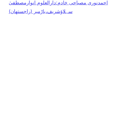
احمدنوری مصباحی خادم:دارالعلوم انوارمصطفیٰ
سہلاؤشریف،باڑمیر (راجستھان)