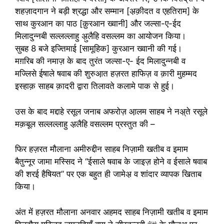
शहज़ादगान ने बड़ी श्रद्धा और सम्मान [अ़क़ीदत व एहतिराम] के
साथ कुरआन का पाठ [क़ुरआन ख्वानी] और जल्सा-ए-ईद
मिलादुन्नबी सल्लल्लाहु अ़ुलैहि वसल्लम का आयोजन किया।
सुबह 8 बजे इज्तिमाई [सामूहिक] कुरआन ख्वानी की गई।
मग़रिब की नमाज़ के बाद तुरंत जल्सा-ए- ईद मिलादुन्नबी व
मज्लिसे ईषाले षवाब की शुरुआ़त हज़रत हाफिज़ व क़ारी मुहम्मद
इस्हाक़ साहब क़ादरी द्वारा तिलावते कलामे पाक से हुई।
उस के बाद मद्दाहे रसूल जनाब अफरोज़ आ़लम साहब ने नअ़्ते रसूले
मक़बूल सल्लल्लाहु अ़लैहि वसल्लम प्रस्तुत की –
फिर हज़रत मौलाना अमीरुद्दीन साहब निज़ामी खतीब व इमाम
बैतुन्नूर जामा मस्सिद ने “ईसाले षवाब के जाइज़ होने व ईसाले षवाब
की शरई हैषियत” पर एक बहुत ही जामेअ़ व शांदार व्यापक खिताब
किया।
अंत में हज़रत मौलाना अनवार अहमद साहब निज़ामी खतीब व इमाम