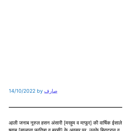
14/10/2022
by
صارف
आ़ली जनाब नूरुल हसन अंसारी [मरहूम व मग़्फूर] की वार्षिक ईसाले
षवाब [सालाना फातिहा व बरसी] के अवसर पर, उनके बिराद्रान व