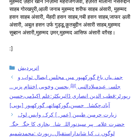
मुहम्मद ज़हीर खान निज़ामी महराजगंजवी, हज़रत मौलाना नसरुद्दीन
साहब गोरखपुरी,आ़ली जनाब मुहम्मद शरीफ साहब अंसारी, मुहम्मद
हसन साहब अंसारी, मेंहदी हसन साहब,नबी हसन साहब,जाफर अ़ली
अंसारी, अबुल हसन उर्फ ​​गुड्डू,क़ुतबुद्दीन अंसारी साहब,मुहम्मद
सुब्हान अंसारी,मुहम्मद उ़मर,मुहम्मद आसिफ अंसारी वग़ैरह।
:]
Categories
اترپردیش
جمنہیاں باغ گورکھپور میں مجلس ایصال ثواب و
جلسۂ عیدمیلادالنبی ﷺ بحسن وخوبی اختتام پزیر…
رپورٹر:قطب الدین انصاری ڈائیریکٹر:علم اکیڈمی،حسین
آباد،چکشاہ حسین،گورکھناتھ، گورکھپور [یوپی]
زیارت حرمین طیبین [عمرہ] کرکے واپس لوٹے
حضرت علامہ پیر سیدنوراللہ شاہ بخاری کا جگہ جگہ
لوگوں نے کیا شانداراستقبال..رپورٹ :محمدشمیم