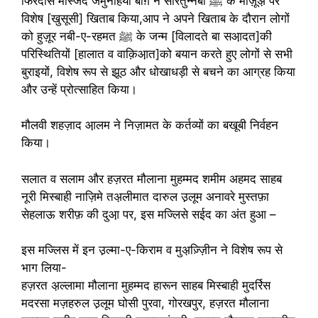
फिरदौस मस्जिद जमुनहियाँ बाग़ ने सीरतुन्नबी ﷺ के मौज़ूअ़ पर
विशेष [खुसूसी] खिताब किया,आप ने अपने खिताब के दौरान लोगों
को हुज़ूर नबी-ए-रहमत ﷺ के जन्म [विलादते बा सआ़दत]की
परिस्थितियों [हालात व वाक़िआ़त]को बयान करते हुए लोगों से सभी
बुराइयों, विशेष रूप से झूठ और धोखाधड़ी से बचने का आग्रह किया
और उन्हें प्रोत्साहित किया।
मौलवी शहज़ाद आ़लम ने निज़ामत के कर्तव्यों का बखूबी निर्वहन
किया।
सलात व सलाम और हज़रत मौलाना मुहम्मद शमीम अहमद साहब
नूरी मिस्बाही नाज़िमे तअ़लीमात दारुल उ़लूम अनावरे मुस्तफ़ा
सेहलाऊ शरीफ़ की दुआ़ पर, इस मज्लिसे सईद का अंत हुआ –
इस मज्लिस में इन उ़ल्मा-ए-किराम व मुअ़ज़्ज़िीन ने विशेष रूप से
भाग लिया-
हज़रत अ़ल्लामा मौलाना मुहम्मद हारून साहब मिस्बाही मुदर्रिस
मदरसा मज़हरुल उ़लूम घोसी पुरवा, गोरखपुर, हज़रत मौलाना