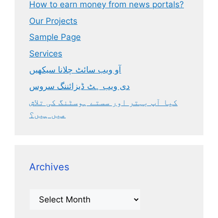
How to earn money from news portals?
Our Projects
Sample Page
Services
آو ویب سائٹ چلانا سیکھیں
دی ویب ہٹ ڈیزائننگ سروس
کیا آپ بہتر اور سستے ہوسٹنگ کی تلاش
میں ہیں؟
Archives
Archives