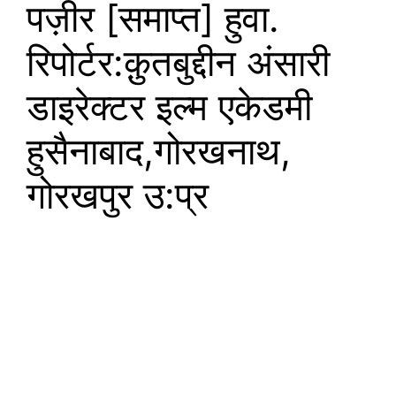
पज़ीर [समाप्त] हुवा.
रिपोर्टर:क़ुतबुद्दीन अंसारी
डाइरेक्टर इल्म एकेडमी
हुसैनाबाद,गोरखनाथ,
गोरखपुर उ:प्र