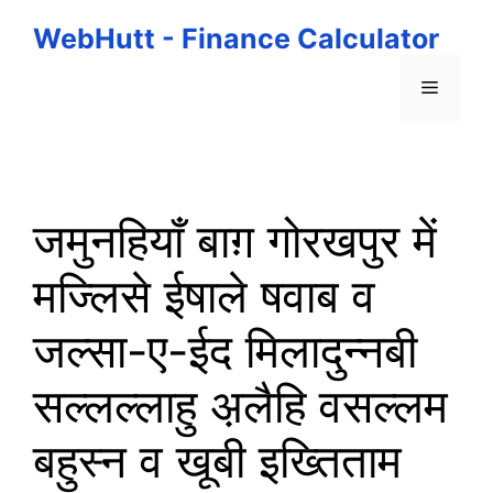
Skip
WebHutt - Finance Calculator
to
content
Menu
जमुनहियाँ बाग़ गोरखपुर में
मज्लिसे ईषाले षवाब व
जल्सा-ए-ईद मिलादुन्नबी
सल्लल्लाहु अ़लैहि वसल्लम
बहुस्न व खूबी इख्तिताम