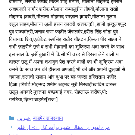
बामणोर, सरपंच सय्यद मिठन शाह मटारी, मौलाना मोहम्मद इमरान
अशफाक़ी नागौर शरीफ,मौलाना कमालुद्दीन ग़ौषवी,मौलाना सखी
मोहम्मद क़ादरी,मौलाना मोहम्मद रमज़ान क़ादरी,मौलाना ग़ुलाम
रसूल साहब,मौलाना अ़ली हसन क़ादरी अशफाक़ी ,हाजी अ़ब्दुलगफूर
पुर्व राज्यमंत्री,जनाब राणा फक़ीर जैसलमेर,हरीस सिंह सोढा पुर्व
विधायक शिव,एडोकेट रूपसिंह राठौर चौहटन,क़िब्ला पीर साहब ने
सभी ज़ाइरीने उ़र्स व सभी मेहमानों का शुक्रिया अदा करने के साथ
इस साल के उ़र्से बुखारी में किसी भी तरह से हिस्सा लेने वालों या
दारुल उ़लू में अपना तआ़वुन पेश करने वालों का भी शुक्रिया अदा
करने के साथ उन की हौसला अफ्ज़ाई भी की और अपनी दुआ़ओं से
नवाज़ा,सलातो सलाम और दुआ़ पर यह जल्सा इख्तिताम पज़ीर
हिआ।रिपोर्ट:मोहम्मद शमीम अहमद नूरी मिस्बाहीखादिम:दारुल
उ़लूम अनवारे मुस्तफा पच्छमाई नगर, सेहलाऊ शरीफ,पो:
गरडिया,ज़िला:बाड़मेर[राज:]
Categories
خبریں
,
बाड़मेर राजस्थान
مرے لبوں پہ مقالہ شب برأت کا ہے:- از قلم