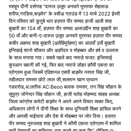
मशहूर दीनी दर्सगाह “दारुल उ़लूम अनवारे मुस्तफा सेहलाऊ
शरीफ,गरडिया,बाड़मेर” के वसीअ़ ग्राउंड में 13 मार्च 2022 ईस्वी
दिन:रविवार को क़ुतुबे थार हज़रत पीर सय्यद हाजी आ़ली शाह
बुखारी का 154 वाँ, हज़रत पीर सय्यद अ़लाउद्दीन शाह बुखारी का
50 वाँ और बानी-ए-दारुल उ़लूम अनवारे मुस्तफा हज़रत पीर सय्यद
कबीर अहमद शाह बुखारी [अ़लैहिमुर्रहमा] का आठवाँ उ़र्से बुखारी
इन्तिहाई शानो शौकत और अ़क़ीदत व मोहब्बत और हर्ष व उल्लास
के साथ मनाया गया। सबसे पहले बाद नमाज़े फज्र: इज्तिमाई
कुरआन ख्वानी की गई, फिर बाद नमाजे ज़ोहर क़ौमी एकता का
प्रोग्राम हुआ जिसमें एडिशनल एसपी बाड़मेंर नरपत सिंह जी,
तहीलदार रामसर छोटे लाल जी,सलमान खान प्रधान
गडरारोड,अ:लतीफ AC:Beoo बलाक रामसर, तन सिंह चौहान के
सुपुत्र जोगेन्दर सिंह चौहान जी, हाजी फतेह मोहम्मद साहब अध्यक्ष
जिला कांग्रेस कमेटी बाड़मेर ने अपने अपने विचार व्यक्त किए,
अधिकतर लोगों ने दीनी शिक्षा के साथ दुनियावी शिक्षा हासिल करने
और आपसी भाईचारा और देश से मोहब्बत पर जोर दिया। हज़रत
पीर सय्यद नूरुल्लाह शाह बुखारी ने कौमी एकता प्रोग्राम में शामिल
सभी मेहमानों का शुक्रिया अदा करते हुए कहा कि” औलिया-ए-