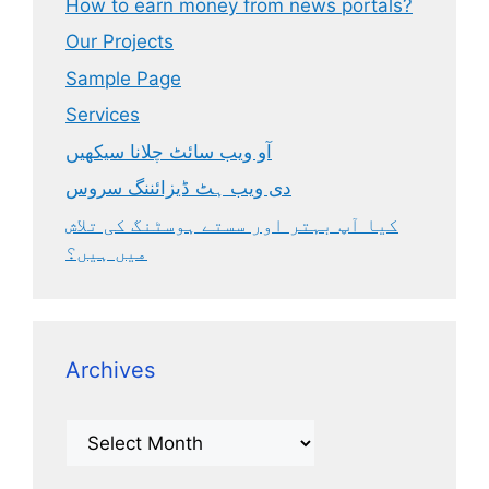
How to earn money from news portals?
Our Projects
Sample Page
Services
آو ویب سائٹ چلانا سیکھیں
دی ویب ہٹ ڈیزائننگ سروس
کیا آپ بہتر اور سستے ہوسٹنگ کی تلاش
میں ہیں؟
Archives
Archives