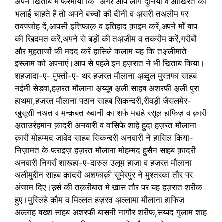
अपने खिताब में फरमाया कि “अगर आप लोग दुनिया व आखिरत की
भलाई चाहते हैं तो अपने बच्चों की दीनी व अ़सरी तअ़लीम पर
तवज्जोह दें,आपसी इत्तिफाक़ व इत्तिहाद क़ाइम करें,अपने माँ बाप
की खिदमत करें,अपने से बड़ों की तअ़ज़ीम व तकरीम करें,ग़रीबों
और मुहताजों की मदद करें हासिले कलाम यह कि तअ़लीमाते
इस्लाम को अपनाएं।आप से पहले इन हज़रात ने भी खिताब किया।
शहज़ादा-ए- मुफ्ती-ए- थर हज़रत मौलाना अ़ब्दुल मुस्तफा साहब
नईमी सेड़वा,हज़रत मौलाना अ़य्यूब अ़ली साहब अशरफी अ़ली पुरा
हाथमा,हज़रत मौलाना पठान साहब सिकन्दरी,रीवड़ी जैसलमेर-
खुसूसी नअ़त व मन्क़बत ख्वानी का शर्फ मद्दाहे रसूल हाफिज़ व क़ारी
अ़ताउर्रहमान क़ादरी अनवारी व वासिफे शाहे हुदा हज़रत मौलाना
क़ारी मोहम्मद जावेद साहब सिकन्दरी अनवारी ने हासिल किया-
निज़ामत के फराइज़ हज़रत मौलाना मोहम्मद हुसैन साहब क़ादरी
अनवारी निगराँ शाखहा-ए-दारुल उ़लूम हाज़ा व हज़रत मौलाना
अ़लीमुद्दीन साहब क़ादरी अशफाक़ी सुमेरपुर ने मुश्तरका तौर पर
अंजाम दिए।उ़र्स की तक़रीबात मे खास तौर पर यह हज़रात शरीक
हुए।मुस्लिहे क़ौम व मिल्लत हज़रत अ़ल्लामा मौलाना हाफिज़
अल्लाह बख्श साहब अशरफी बासनी नागौर शरीफ,सय्यद गुलाम शाह