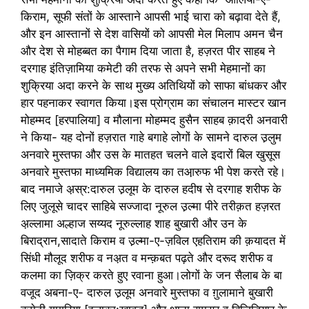
किराम, सूफी संतों के आस्ताने आपसी भाई चारा को बढ़ावा देते हैं,
और इन आस्तानों से देश वासियों को आपसी मेल मिलाप अमन चैन
और देश से मोहब्बत का पैगाम दिया जाता है, हज़रत पीर साहब ने
दरगाह इंतिज़ामिया कमेटी की तरफ से अपने सभी मेहमानों का
शुक्रिया अदा करने के साथ मुख्य अतिथियों को साफा बांधकर और
हार पहनाकर स्वागत किया।इस प्रोग्राम का संचालन मास्टर खान
मोहम्मद [हरपालिया] व मौलाना मोहम्मद हुसैन साहब क़ादरी अनवारी
ने किया- यह दोनों हज़रात गाहे बगाहे लोगों के सामने दारुल उ़लुम
अनवारे मुस्तफा और उस के मातहत चलने वाले इदारों बिल खुसूस
अनवारे मुस्तफा माध्यमिक विद्यालय का तआ़रुफ भी पेश करते रहे।
बाद नमाजे अ़स्र:दारुल उ़लूम के दारुल हदीष से दरगाह शरीफ के
लिए जुलूसे चादर साहिबे सज्जादा नूरुल उ़ल्मा पीरे तरीक़त हज़रत
अ़ल्लामा अल्हाज सय्यद नूरुल्लाह शाह बुखारी और उन के
बिराद्रान,सादाते किराम व उ़ल्मा-ए-ज़विल एहतिराम की क़यादत में
सिंधी मौलूद शरीफ व नअ़त व मन्क़बत पढ़ते और दरूद शरीफ व
कलमा का ज़िक्र करते हुए रवाना हुआ।लोगों के जन सैलाब के बा
वजूद अबना-ए- दारुल उ़लूम अनवारे मुस्तफा व ग़ुलामाने बुखारी