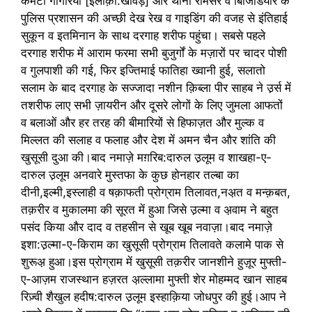
कमेटी गागरिया [इलाक़ा:खावड़] और थाना रामसर व बिजिडियार के
पुलिस प्रशासन की अच्छी देख रेख व गाइडिंग की वजह से इंतिहाई
सुकून व इतमिनान के साथ दरगाह शरीफ पहुंचा। सबसे पहले
दरगाह शरीफ में आराम फरमा सभी बुजुर्गों के मज़ारों पर चादर पोशी
व गुलपाशी की गई, फिर इज्तिमाई फातिहा ख्वानी हुई, सलातो
सलाम के बाद दरगाह के सज्जादा नशीन क़िब्ला पीर साहब ने उ़र्स में
तशरीफ लाए सभी ज़ायरीन और दूसरे लोगों के लिए जुमला आफतों
व बलाओं और हर तरह की बीमारियों से हिफाज़त और मुल्क व
मिल्लत की सलाह व फलाह और देश में अमन चैन और शांति की
खुसूसी दुआ की।बाद नमाज़े मग़रिब:दारुल उ़लूम व शाखहा-ए-
दारुल उ़लूम अनवारे मुस्तफा के कुछ होनहार तल्बा का
दीनी,इल्मी,इस्लाही व षक़ाफती प्रोग्राम तिलावत,नअ़त व मन्क़बत,
तक़रीर व मुकालमा की सूरत में हुआ जिसे उ़ल्मा व अ़वाम ने बहुत
पसंद किया और दाद व तहसीन से खूब खूब नवाज़ा।बाद नमाज़े
इशा:उ़ल्मा-ए-किराम का खुसूसी प्रोग्राम तिलावते कलामे पाक से
शुरूअ़ हुआ।इस प्रोग्राम में खुसूसी तक़रीर जानशीने हुज़ूर मुफ्ती-
ए-आज़म राजस्थान हज़रत अ़ल्लामा मुफ्ती शेर मोहम्मद खान साहब
रिज़्वी शैखुल हदीष:दारुल उ़लूम इस्हाक़िया जोधपुर की हुई।आप ने