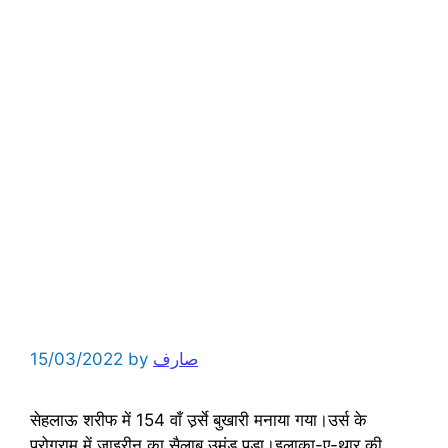
15/03/2022
by
صارف
सेहलाऊ शरीफ में 154 वाँ उ़र्से बुखारी मनाया गया।उर्स के
प्रोग्राम में ज़ाइरीन का सैलाब उमंड पड़ा।इलाक़ा-ए-थार की