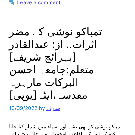
Leave a comment
تمباکو نوشی کے مضر
اثرات.. از: عبدالقادر
[بہرائچ شریف]
متعلم:جامعہ احسن
البرکات مارہرہ
مقدسہ،ایٹہ[یوپی]
صارف
by
10/09/2022
تمباکو نوشی کو بھی نشہ آور اشیاء میں شمار کیا جاتا
ہے کیونکہ اس کے باقاعدہ استعمال سے عادت پڑ جاتی