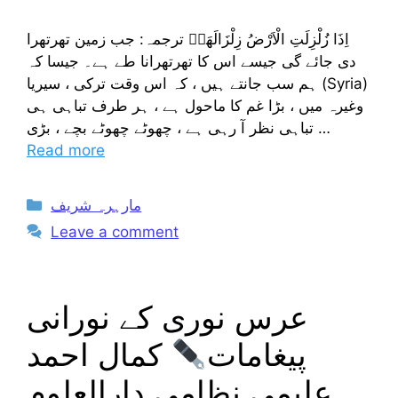
اِذَا زُلْزِلَتِ الْاَرْضُ زِلْزَالَهَاۙ ترجمہ: جب زمین تھرتھرا
دی جائے گی جیسے اس کا تھرتھرانا طے ہے۔ جیسا کہ
ہم سب جانتے ہیں ، کہ اس وقت ترکی ، سیریا (Syria)
وغیرہ میں ، بڑا غم کا ماحول ہے ، ہر طرف تباہی ہی
تباہی نظر آ رہی ہے ، چھوٹے چھوٹے بچے ، بڑی …
Read more
Categories
مارہرہ شریف
Leave a comment
عرس نوری کے نورانی
پیغامات
کمال احمد
علیمی نظامی دارالعلوم