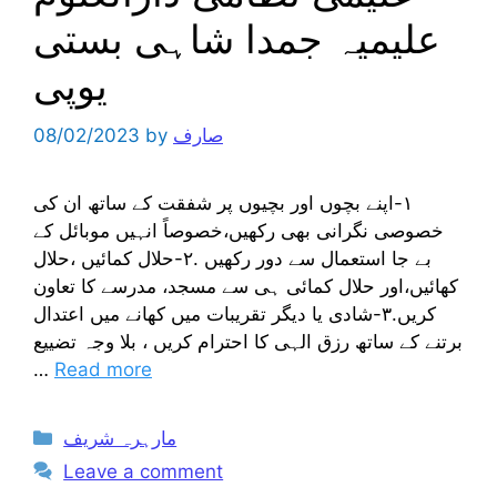
علیمیہ جمدا شاہی بستی
یوپی
صارف
by
08/02/2023
١-اپنے بچوں اور بچیوں پر شفقت کے ساتھ ان کی
خصوصی نگرانی بھی رکھیں،خصوصاً انہیں موبائل کے
بے جا استعمال سے دور رکھیں .٢-حلال کمائیں ،حلال
کھائیں،اور حلال کمائی ہی سے مسجد، مدرسے کا تعاون
کریں.٣-شادی یا دیگر تقریبات میں کھانے میں اعتدال
برتنے کے ساتھ رزق الہی کا احترام کریں ، بلا وجہ تضییع
…
Read more
Categories
مارہرہ شریف
Leave a comment