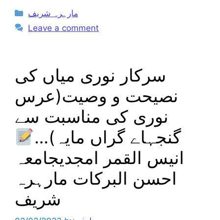
Categories
مارہرہ شریف
Leave a comment
سرکار نوری میاں کی
نصیحت و وصیت(عرس
نوری کی مناسبت سے
گنجہاے گراں مایہ)…
انیس القمر امجدیجامعہ
احسن البرکات مارہرہ
شریف