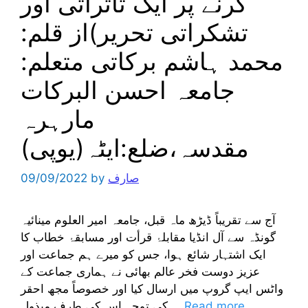
کرنے پر ایک تاثراتی اور
تشکراتی تحریر)از قلم:
محمد ہاشم برکاتی متعلم:
جامعہ احسن البرکات
مارہرہ
مقدسہ،ضلع:ایٹہ(یوپی)
صارف
by
09/09/2022
آج سے تقریباً ڈیڑھ ماہ قبل، جامعہ امیر العلوم مینائیہ
گونڈہ سے آل انڈیا مقابلۂ قرأت اور مسابقۂ خطاب کا
ایک اشتہار شائع ہوا، جس کو میرے ہم جماعت اور
عزیز دوست فخر عالم بھائی نے ہماری جماعت کے
واٹس ایپ گروپ میں ارسال کیا اور خصوصاً مجھ احقر
Read more
کی توجہ اس کی طرف مبذول …