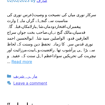
صارف
by
02/02/2023
سرکار نوری میاں کی نصیحت و وصیت(عرس نوری کی
مناسبت سے گنجہاے گراں مایہ) وارث
پیغمبراں،افتخاردودماں،شاہبازلامکاں،قبلہ گاہ
قدسیاں،مالک گنج نہاں،صاحب بخت جواں سراج
العارفین قدوۃ الواصلين سید شاہ ابوالحسین احمد
نوری قدس سرہ کا زمانہ تحفظِ دین وسنت کے لحاظ
سے بڑا ہی پرآشوب تھا۔رافضیت،وہابیت،مرزائیت اور
نیچریت کی تحریکیں سواداعظم اہل سنت کے عقیدہ و
…
Read more
Categories
مارہرہ شریف
Leave a comment