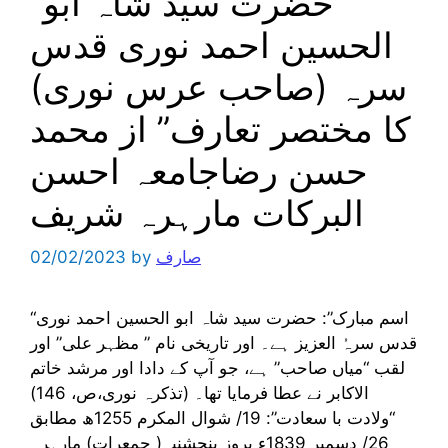
“حضرت سید شاہ ابو
الحسین احمد نوری قدس
سرہ (صاحب عرس نوری)
کا مختصر تعارف” از محمد
حسن رضاجامعہ احسن
البرکات مارہرہ شریف
صارف
by
02/02/2023
“اسم مبارک”: حضرت سید شاہ ابو الحسین احمد نوری
قدس سرہُ العزیز ہے۔ اور تاریخی نام ” مظہر علی” اور
لقب “میاں صاحب” ہے، جو آپ کے دادا اور مرشد خاتم
الاکابر نے عطا فرمایا تھا۔ (تذکرہ نوری،ص، 146)
“ولادت با سعادت”: 19/ شوال المکرم 1255ھ مطابق
26/ دسمبر 1839ء بروز پنجشنبہ( جمعرات) مارہرہ