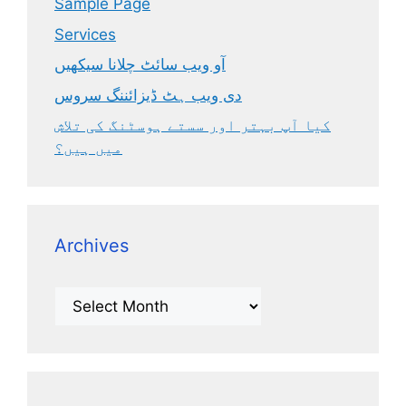
Sample Page
Services
آو ویب سائٹ چلانا سیکھیں
دی ویب ہٹ ڈیزائننگ سروس
کیا آپ بہتر اور سستے ہوسٹنگ کی تلاش
میں ہیں؟
Archives
Archives