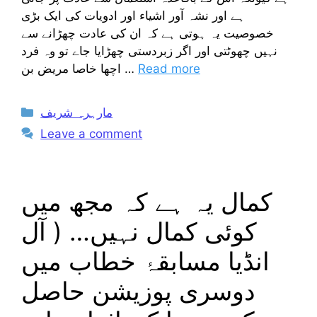
ہے اور نشہ آور اشیاء اور ادویات کی ایک بڑی
خصوصیت یہ ہوتی ہے کہ ان کی عادت چھڑانے سے
نہیں چھوٹتی اور اگر زبردستی چھڑایا جاے تو وہ فرد
Read more
اچھا خاصا مریض بن …
Categories
مارہرہ شریف
Leave a comment
کمال یہ ہے کہ مجھ میں
کوئی کمال نہیں… ( آل
انڈیا مسابقۂ خطاب میں
دوسری پوزیشن حاصل