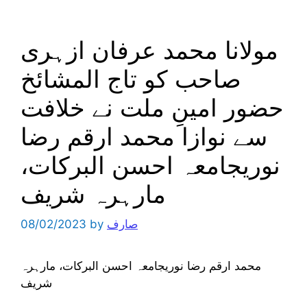
مولانا محمد عرفان ازہری
صاحب کو تاج المشائخ
حضور امینِ ملت نے خلافت
سے نوازا محمد ارقم رضا
نوریجامعہ احسن البرکات،
مارہرہ شریف
صارف
by
08/02/2023
محمد ارقم رضا نوریجامعہ احسن البرکات، مارہرہ
شریف