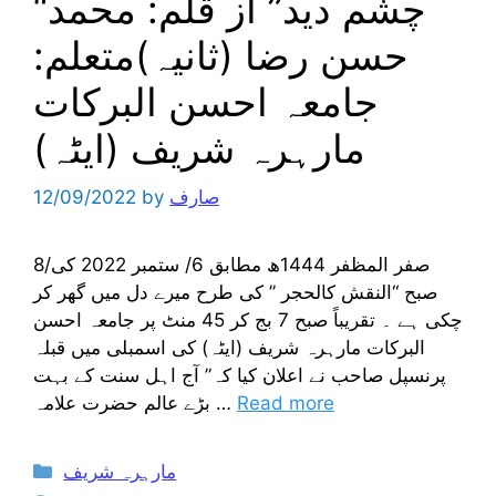
“چشم دید” از قلم: محمد
حسن رضا (ثانیہ)متعلم:
جامعہ احسن البرکات
مارہرہ شریف (ایٹہ)
صارف
by
12/09/2022
8/صفر المظفر 1444ھ مطابق 6/ ستمبر 2022 کی
صبح “النقش کالحجر ” کی طرح میرے دل میں گھر کر
چکی ہے ۔ تقریباً صبح 7 بج کر 45 منٹ پر جامعہ احسن
البرکات مارہرہ شریف (ایٹہ) کی اسمبلی میں قبلہ
پرنسپل صاحب نے اعلان کیا کہ” آج اہل سنت کے بہت
Read more
بڑے عالم حضرت علامہ …
Categories
مارہرہ شریف