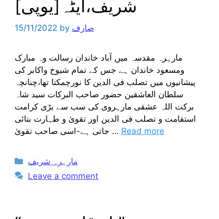
شریف،ایٹہ[یوپی]
صارف
by
15/11/2022
مارہرہ مقدسہ میں آباد خاندان رسالت وہ مبارک
ومسعود خاندان ہے جس کے تمام شیوخ واکابر کی
پیشانیوں میں تصلب فی الدین کا نورچمکتا تھا،چنانچہ
سلطان العاشقین حضور صاحب البرکات سید شاہ
برکت اللہ عشقی مارہروی کی سب سے بڑی کرامت
استقامت و تصلب فی الدین اور تقویٰ و طہارت بتائی
Read more
جاتی ہے-اسی صاحب تقویٰ …
Categories
مارہرہ شریف
Leave a comment