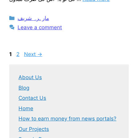
Categories
مارہرہ شریف
Leave a comment
Page
Page
1
2
Next
→
About Us
Blog
Contact Us
Home
How to earn money from news portals?
Our Projects