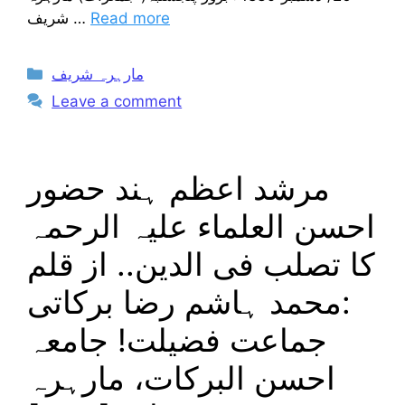
Read more
شریف …
Categories
مارہرہ شریف
Leave a comment
مرشد اعظم ہند حضور
احسن العلماء علیہ الرحمہ
کا تصلب فی الدین.. از قلم
:محمد ہاشم رضا برکاتی
جماعت فضیلت! جامعہ
احسن البرکات، مارہرہ