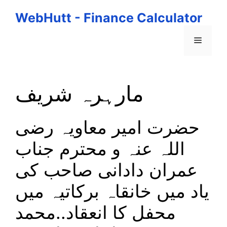
Skip
WebHutt - Finance Calculator
to
content
Menu
مارہرہ شریف
حضرت امیر معاویہ رضی
اللہ عنہ و محترم جناب
عمران دادانی صاحب کی
یاد میں خانقاہ برکاتیہ میں
محفل کا انعقاد..محمد