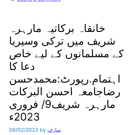
خانقاہ برکاتیہ مارہرہ
شریف میں ترکی وسیریا
کے مسلمانوں کے لیے خاص
دعا کا
اہتمام.رپورٹ:محمدحسن
رضاجامعہ احسن البرکات
مارہرہ شریف9/ فروری
2023ء
صارف
by
09/02/2023