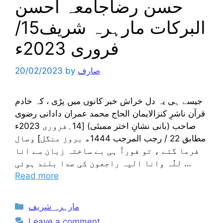
حسن رضاجامعہ احسن
البرکات مارہرہ شریف15/
فروری 2023ء
صارف
by
20/02/2023
جیسے ہی یہ دل خراش خبر کانوں میں پڑی ، کہ خادم
قرآن ناشرِ کنزالایمان الحاج محمد عمران دادانی رضوی
صاحب (بانی نشانِ اختر ممبئی) [14؍فروری 2023ء
مطابق 22 / رجب المرجب 1444ھ بروز منگل] وصال
فرما گئے ، تو فوراً ہی بے ساختہ زبان سے انا
للّٰہ وانا الیہ راجعون کی صدا بلند ہوئی …
Read more
Categories
مارہرہ شریف
Leave a comment