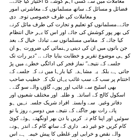
معاملات میں سے کسی اہم گوشے کا اختیار کیا جائے..
فضائل و مسائل کے ساتھ مسلمانوں کے معاشرتی امور
و معاملات کی طرف خصوصی توجہ دی
جائے..مسلمانوں کو تعلیم و تجارت کی طرف مائل کرنے
کی بھر پور کوشش کی جائے اور اس کا بہر حال انتظام
کیا جائے کہ مقامی مسلمانوں سے تبادلۂ خیال کے بعد
جن باتوں میں ان کی دینی رہنمائی کی ضرورت ہو ان
کو ہی موضوع تقریر و خطابت بنایا جائے .. “دیر رات تک
جلسے کے نتیجے” نماز فجر کی ادائگی خطرے میں پڑ
جاتی ہے بلکہ یہ مشاہدہ کیا بارہا میں نے کہ جلسے کے
اختتام پر سب کے سب غائب یہاں تک کہ خطیب صاحب
بھی اسٹیج سے غائب اور پورے گاؤں والے سو گئے .
اسکول کالج کے اساتذہ و طلبہ اور مختلف شعبوں اور
دفاتر وغیرہ سے وابستہ افراد شریک جلسہ نہیں ہو
پاتے رات بھر جاگنے کے نتیجے میں دوسرے روز یا تو
سوئیں اور اپنا کام نہ کریں یا دن بھر اونگھتے ہوئے کوئ
کام کریں جو غیر ذمہ داری کے ساتھ کام کے اندر ہونے
والے نقص و خرابی اور غلطی کا پیش خیمہ ہے اس