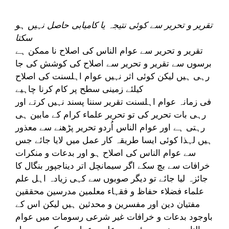
تقریر و تحریر سے کوئی نتیجہ یا کامیابی حاصل نہیں ہو
سکتا
تقریر و تحریر سے عوام الناس کی اصلاح نا ممکن ہے
برسوں سے تقریر و تحریر سے اصلاح کی کوشش کی جا
رہی ہیں لیکن کوئی اثر نہیں عوام اہلسنت کی اصلاح
کیلئے زمینی سطح پر کام کرنا چاہیے
فی زمانہ عوام اہلسنت تقریر سننا پسند نہیں کرتے اور
رہی بات تحریر کی تو تحریر علماء کرام کے مابین ہی
رہتی ہے اور عوام الناس اُردو تحریر پڑھنے سے معذور
ہیں لہذا کوئی ایسا طریقہ کار عمل میں لایا جائے جس
سے عوام الناس کی اصلاح ہو اور بدعات و منکرات
خرافات سے بچ سکے اگر سیمانچل اتر دیناجپور بنگال کا
جائزہ لیا جائے تو دیگر صوبوں سے کہی زیادہ اہل علم
علماء فضلاء حفاظ و فقہاء معلمین مدرسین محققین
مفتیان دین اور مفسرین و محدثین ہیں لیکن اس کے
باوجود بدعات و خرافات غیر شرعی رسومات میں عوام