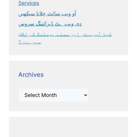
Services
آو ویب سائٹ چلانا سیکھیں
دی ویب ہٹ ڈیزائننگ سروس
کیا آپ بہتر اور سستے ہوسٹنگ کی تلاش
میں ہیں؟
Archives
Archives