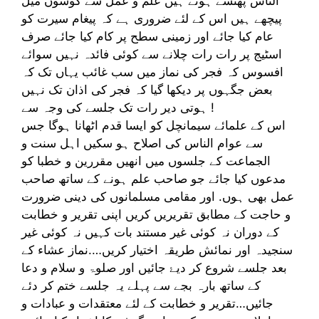
الناس پھنسے ہوئے ہیں علم و عمل سے کوسوں میل
پیچھے ہیں اس کے لئے ضروری ہے کہ پیغام سیرت کو
عام کیا جائے اور زمینی سطح پر کام کیا جائے صرف
اسٹیج پر رات رات چلانے سے کوئی فائدہ نہیں سوائے
افسوس کہ فجر کی نماز میں سب غائب یہاں تک کہ
بعض جگہوں پر دیکھا گیا کہ فجر کی اذان تک نہیں
ہوتی دیر رات تک جلسے کی وجہ سے !
اس کے علمائے سیمانچل کو ایسا قدم اٹھانا ہوگا جس
سے عوام الناس کی اصلاح ہو سکیں اہل سنت و
الجماعت کے جلسوں میں انھیں مقررین و خطبا کو
مدعوں کیا جائے جو صاحب علم ہونے کے ساتھ صاحب
عمل بھی ہوں. اور مقامی مسلمانوں کی دینی ضرورت
و حاجت کے مطابق تقریریں کریں اپنی تقریر و خطابت
کے دوران نہ کوئی غیر مستند بات کہیں نہ کوئی غیر
سنجیدہ اور نمائش طریقہ اختیار کریں….نماز عشاء کے
بعد جلسے شروع کر دیۓ جائیں اور صلوۃ و سلام و دعا
کے ساتھ بارہ بجے سے پہلے یہ جلسے ختم کر دئے
جائیں…تقریر و خطابت کے لئے معتقدات و عبادات و