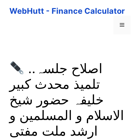
Skip
WebHutt - Finance Calculator
to
content
Menu
اصلاح جلسہ..
تلمیذ محدث کبیر
خلیفہ حضور شیخ
الاسلام و المسلمین و
ارشد ملت مفتی