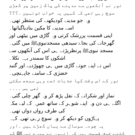
نور نم آنکھوں سے مدینے کی پاک زمین پر کھڑی
سوچ رہی تھی کہ کہیں یہ خواب تونہیں ۔؟؟؟
وہ جو مدینے کودیکھنے کی منتظر تھی۔
اسے مدینے کا مکین بنادیاگیاتھا۔
اپنی قسمت پررشک کرتی وہ گاڑی میں بیٹھی اور
گھرجانے کی بجاۓ سیدھی مسجدنبویﷺ میں گئی۔
مسجد نبویﷺ پرنظرپڑتے ہی اس کی آنکھوں سے
اشکوں کا سمندر بہہ نکلا۔
اس نے اپنے جوتے گاڑی میں ہی چھوڑدیے اور گنبد
خضرٰی کے سامنے جاپہنچی۔
نور کے اس وقت کیا جذبات تھے وہی سمجھ سکتی
تھی بس ۔۔۔۔
نماز اور شکرانے کے نفل پڑھ کر وہ گھر چلی گئی۔
اگلے ہی دن وہ اپنے شوہر کے ساتھ عمرہ کے لیے مکہ
کی طرف رواں دواں تھی۔
پہاڑوں کو دیکھ کر وہ سوچ رہی تھی۔کہہ
یہ چودہ سوسال سے یہاں کھڑے ہیں ۔اور
کتنے خوش قسمت ہیں کہ انہوں نے میرے نبیﷺ کو