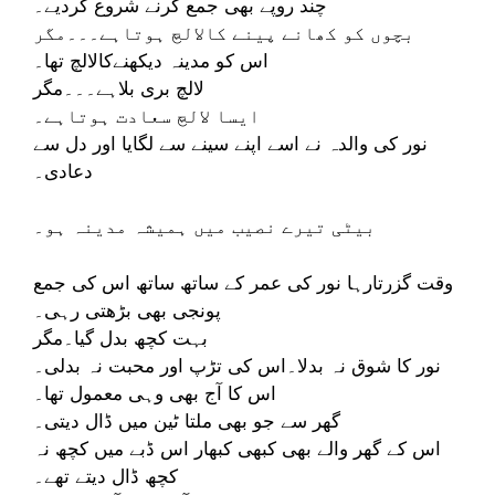
چند روپے بھی جمع کرنے شروع کردیے۔
بچوں کو کھانے پینے کالالچ ہوتاہے۔۔۔مگر
اس کو مدینہ دیکھنےکالالچ تھا۔
لالچ بری بلاہے۔۔۔مگر
ایسا لالچ سعادت ہوتاہے۔
نور کی والدہ نے اسے اپنے سینے سے لگایا اور دل سے
دعادی۔
بیٹی تیرے نصیب میں ہمیشہ مدینہ ہو۔
وقت گزرتارہا نور کی عمر کے ساتھ ساتھ اس کی جمع
پونجی بھی بڑھتی رہی۔
بہت کچھ بدل گیا۔مگر
نور کا شوق نہ بدلا۔اس کی تڑپ اور محبت نہ بدلی۔
اس کا آج بھی وہی معمول تھا۔
گھر سے جو بھی ملتا ٹین میں ڈال دیتی۔
اس کے گھر والے بھی کبھی کبھار اس ڈبے میں کچھ نہ
کچھ ڈال دیتے تھے۔