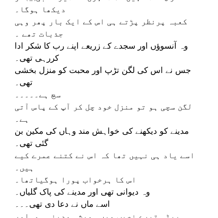
دیکھا ہوگا۔
کعبہ پرنظر پڑتے ہی اس کے ایک بار پھر وہی
جذبات تھے ۔
وہ آنسوؤں اور سجدے کے زریعے اپنے رب کا شکر ادا
کررہی تھی۔
جس نے اس کی لگن تڑپ اور محبت کو منزل بخشی
تھی۔
سچ ہے۔۔۔۔۔
لگن سچی ہو تو منزل خود چل کر آپ کے پاس آتی
ہے۔
مدینے کو دیکھنے کی خواہش مند وہاں کی مکین بن
گئی تھی۔
اسے یاد ہی نہیں تھا کہ اس نے کتنے عمرے کیے
ہیں۔
اس کا ہرخواب پورا ہوگیاتھا۔
وہ دیوانی تھی اور مدینے کی پاک گلیاں۔
اسے ماں نے دعا دی تھی۔۔۔
بیٹی تیرے نصیب میں ہمیشہ مدینہ ہو۔اور