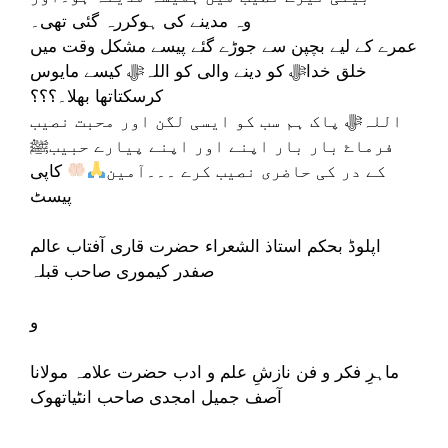
وہ مدینے کی ہوکررہ گئی تھی۔
عمرے کے لیے بچپن سے جوڑے گئے پیسے مشکل وقت میں
خلق خداﷻ کو دینے والی کو اللہﷻ کیسے مایوس
کرسکتاتھا بھلا۔؟؟؟
اللہﷻ پاک ہم سب کو ایسی لگن اور محبت نصیب
فرماۓ بار بار اپنے اور اپنے پیارے حبیبﷺ
کے در کی حاضری نصیب کرے ۔۔۔آمین
کاپی
پیسٹ
اپلوڈ بحکم استاذ الشعراء حضرت قاری آفتاب عالم
صفدر کیموری صاحب قبلہ
و
ماہرِ فکر و فن نازشِ علم و ادب حضرت علامہ مولانا
آصف جمیل امجدی صاحب انٹیاتھوک