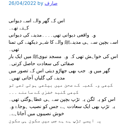
صارف
by
26/04/2022
اس کے گھر والے اسے دیوانی
کہتے تھے۔
وہ واقعی دیوانی تھی۔۔۔۔مدینے کی دیوانی
اسے بچپن سے ہی مدینےﷺ والے کا شہر دیکھنے کی تمنا
تھی۔
اس کی خواہش تھی کہ وہ مسجد نبویﷺ میں ایک بار
صفائی کی سعادت حاصل کرتی۔
گھر میں وہ جب بھی جھاڑو دیتی اس کے تصور میں
مدینے کی گلیاں آجاتی تھیں۔
کبھی وہ کعبہ کے صحن میں بیٹھی ہوتی تھی تو
کبھی گنبد خضرٰی کے سامنے ۔۔۔
اس کو یہ لگن یہ تڑپ بچپن سے ہی عطاہوگئی تھی۔
یہ تڑپ بھی ایک سعادت ہے جس کو نصیب ہوجاۓ وہ
خوش نصیبوں میں آجاتاہے۔
یہ ایسی تڑپ ہے ہے جس میں سکون ہی سکون
ہے۔۔۔۔