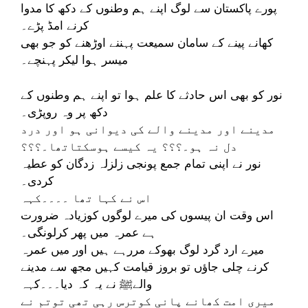
پورے پاکستان سے لوگ اپنے ہم وطنوں کے دکھ کا مدوا
کرنے امڈ پڑے۔
کھانے پینے کے سامان سمیعت پہننے اوڑھنے کو جو بھی
میسر ہوا لیکر پہنچے۔
نور کو بھی اس حادثے کا علم ہوا تو اپنے ہم وطنوں کے
دکھ پر وہ روپڑی۔
مدینے اور مدینے والے کی دیوانی ہو اور درد
دل نہ ہو۔؟؟؟ یہ کیسے ہوسکتاتھا۔؟؟؟
نور نے اپنی تمام جمع پونجی زلزلہ زدگان کو عطیہ
کردی۔
اس نے کہا تھا ۔۔۔۔کہہ
اس وقت ان پیسوں کی میرے لوگوں کوزیادہ ضرورت
ہے عمرہ میں پھر کرلونگی۔
میرے ارد گرد لوگ بھوکے مررہے ہیں اور میں عمرہ
کرنے چلی جاؤں تو بروز قیامت کہیں مجھ سے مدینے
والےﷺ نے یہ کہ دیا۔۔۔کہہ
میری امت کھانے پانی کوترس رہی تھی توتم نے