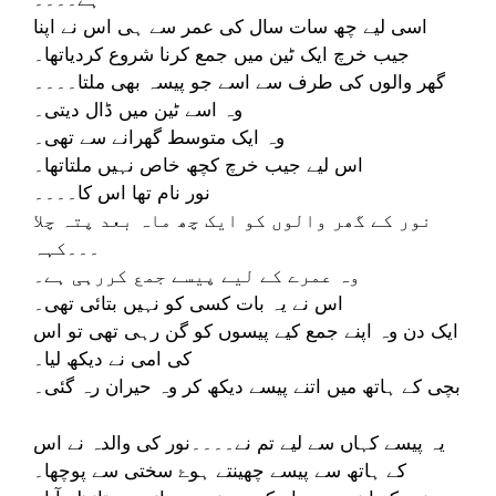
اسی لیے چھ سات سال کی عمر سے ہی اس نے اپنا
جیب خرچ ایک ٹین میں جمع کرنا شروع کردیاتھا۔
گھر والوں کی طرف سے اسے جو پیسہ بھی ملتا۔۔۔۔
وہ اسے ٹین میں ڈال دیتی۔
وہ ایک متوسط گھرانے سے تھی۔
اس لیے جیب خرچ کچھ خاص نہیں ملتاتھا۔
نور نام تھا اس کا۔۔۔۔
نور کے گھر والوں کو ایک چھ ماہ بعد پتہ چلا
۔۔۔کہہ
وہ عمرے کے لیے پیسے جمع کررہی ہے۔
اس نے یہ بات کسی کو نہیں بتائی تھی۔
ایک دن وہ اپنے جمع کیے پیسوں کو گن رہی تھی تو اس
کی امی نے دیکھ لیا۔
بچی کے ہاتھ میں اتنے پیسے دیکھ کر وہ حیران رہ گئی۔
یہ پیسے کہاں سے لیے تم نے۔۔۔۔نور کی والدہ نے اس
کے ہاتھ سے پیسے چھینتے ہوۓ سختی سے پوچھا۔