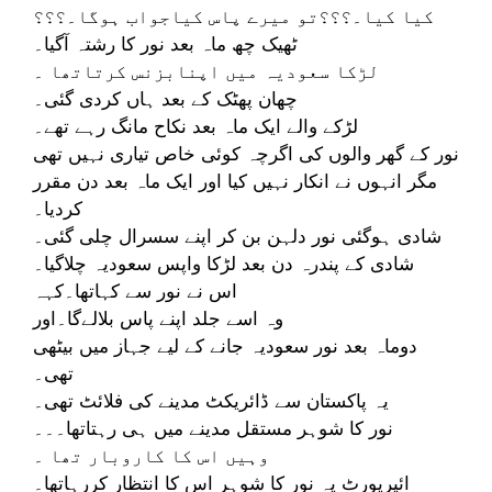
کیا کیا۔؟؟؟تو میرے پاس کیاجواب ہوگا۔؟؟؟
ٹھیک چھ ماہ بعد نور کا رشتہ آگیا۔
لڑکا سعودیہ میں اپنابزنس کرتاتھا ۔
چھان پھٹک کے بعد ہاں کردی گئی۔
لڑکے والے ایک ماہ بعد نکاح مانگ رہے تھے۔
نور کے گھر والوں کی اگرچہ کوئی خاص تیاری نہیں تھی
مگر انہوں نے انکار نہیں کیا اور ایک ماہ بعد دن مقرر
کردیا۔
شادی ہوگئی نور دلہن بن کر اپنے سسرال چلی گئی۔
شادی کے پندرہ دن بعد لڑکا واپس سعودیہ چلاگیا۔
اس نے نور سے کہاتھا۔کہہ
وہ اسے جلد اپنے پاس بلالےگا۔اور
دوماہ بعد نور سعودیہ جانے کے لیے جہاز میں بیٹھی
تھی۔
یہ پاکستان سے ڈائریکٹ مدینے کی فلائٹ تھی۔
نور کا شوہر مستقل مدینے میں ہی رہتاتھا۔۔۔
وہیں اس کا کاروبار تھا ۔
ائیرپورٹ پہ نور کا شوہر اس کا انتظار کررہاتھا۔