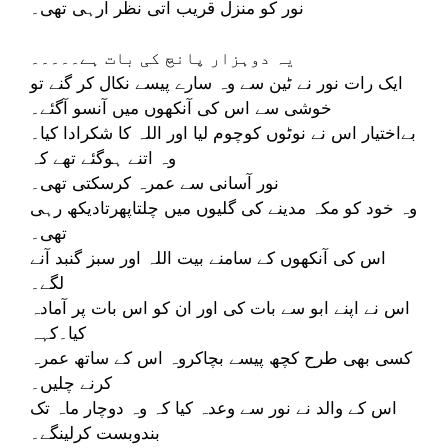
نور کو منزل قریب آتی نظر آرہی تھی۔
یہ دوہزار پانچ کی بات ہے۔۔۔۔۔
ایک رات نور نے ٹین سے وہ سارے پیسے نکال کر گنے تو
خوشی سے اس کی آنکھوں میں آنسو آگئے۔
بےاختیار اس نے نوٹوں کوچوم لیا اور اللہ کا شکرادا کیا۔
وہ اتنے ہوگئے تھے کہ
نور آسانی سے عمرہ کرسکتی تھی۔
وہ خود کو مکہ مدینے کی گلیوں میں چلتاپھرتادیکھ رہی
تھی۔
اس کی آنکھوں کے سامنے بیت اللہ اور سبز گنبد آنے
لگے۔
اس نے اپنے ابو سے بات کی اور ان کو اس بات پر آمادہ
کیا۔کہہ
کسی بھی طرح کچھ پیسے بچاکروہ اس کے ساتھ عمرہ
کرنے چلیں۔
اس کے والد نے نور سے وعدہ کیا کہ وہ دوچار ماہ تک
بندوبست کرلینگے۔