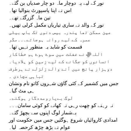
نور کے لیے یہ دوچار ماہ دو چار صدیاں بن گئے۔
اس نے اپنا پاسپورٹ بنوالیا تھا۔
تین ماہ گزرگئے تھے۔
نور کے والد نے ساری تیاریاں مکمل کرلی تھیں۔
عین ممکن تھا پندرہ بیس دنوں تک باپ بیٹی
عمرہ کے لیے روانہ ہوجاتے۔۔۔مگر
قسمت کو شاید یہ منظور نہیں تھا۔
اللہﷻ نے غفلت میں سوۓ ہوۓ ہم خطاکار
انسانوں کو جگانے کے لیے زمین کو ہلادیا۔
دوہزار پانچ میں آنے والے زلزلے نے ہرطرف
تباہی مچادی ۔
جس میں کشمیر کے کئی گاؤں شہروں کاتو نام ونشان
ہی مٹ گیا۔
لوگ بےیارومددگار ہوگئے۔
نہ رہنے کو چھت رہی نہ کھانے کو کوئی سامان۔۔۔
بےشمار لوگ اپنوں سے بچھڑ گئے۔
امدادی کاروائیاں شروع ہوگئیں جس میں حکومت اور
عوام نے بڑھ چڑھ کرحصہ لیا۔