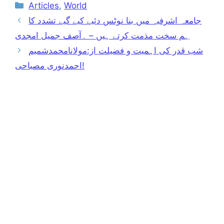
Categories
Articles
,
World
جامعہ اشرفیہ میں بنا نوٹس دئیے کیے گیے تشدد کا
ہم سخت مذمت کرتے ہیں – ۔آصف جمیل امجدی
شب قدر کی اہمیت و فضیلت از:مولانامحمدشمیم
احمدنوری مصباحی!