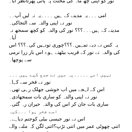
نور کو اپنی چھ ماہ کی محنت پہ پانی پھرتانظر آیا۔
امی ۔۔۔یہ مدینے کے ہیں ۔۔۔۔یہ نہ لیں آپ۔۔
نور نے اپنی والدہ سے التجاکی۔
مدینے کے ہیں۔۔۔؟؟؟ نور کی والدہ کو کچھ سمجھ نہ
آیا۔
یہ کس نے دیے تمہیں۔؟؟؟چوری تونہیں کی۔؟؟؟ اس
کی والدہ نے نور کے قریب بیٹھتے ہوۓ اس بار زرا نرمی
سے پوچھا۔
نہیں امی ۔۔۔۔۔یہ میں نے جمع کیے ہیں ۔۔۔
نور نے فخر سے کہا۔
اس کے لہجے میں اب خوشی جھلک رہی تھی۔
نور نے اپنی والدہ کو ساری بات سمجھادی۔
ساری بات جان کر اس کی والدہ حیران رہ گئی۔
اسے فخر ہوا ۔۔۔کہہ
اس نے نور جیسی بیٹی کوجنم دیاہے۔
اتنی چھوٹی عمر میں اتنی تڑپ؟اتنی لگن کہ ملنے والے