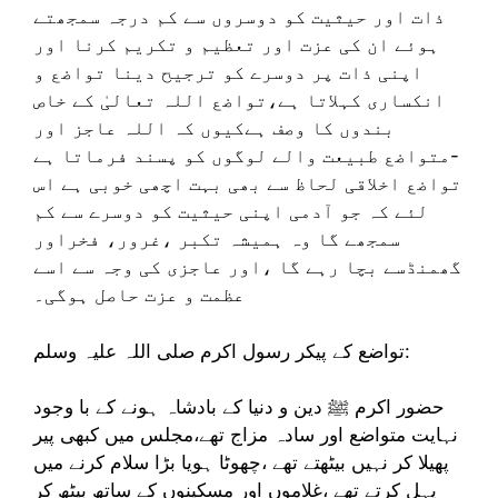
ذات اور حیثیت کو دوسروں سے کم درجہ سمجھتے
ہوئے ان کی عزت اور تعظیم و تکریم کرنا اور
اپنی ذات پر دوسرے کو ترجیح دینا تواضع و
انکساری کہلاتا ہے،تواضع اللہ تعالیٰ کے خاص
بندوں کا وصف ہےکیوں کہ اللہ عاجز اور
متواضع طبیعت والے لوگوں کو پسند فرماتا ہے-
تواضع اخلاقی لحاظ سے بھی بہت اچھی خوبی ہے اس
لئے کہ جو آدمی اپنی حیثیت کو دوسرے سے کم
سمجھے گا وہ ہمیشہ تکبر ،غرور، فخراور
گھمنڈسے بچا رہے گا ،اور عاجزی کی وجہ سے اسے
عظمت و عزت حاصل ہوگی۔
تواضع کے پیکر رسول اکرم صلی اللہ علیہ وسلم:
حضور اکرم ﷺ دین و دنیا کے بادشاہ ہونے کے با وجود
نہایت متواضع اور سادہ مزاج تھے،مجلس میں کبھی پیر
پھیلا کر نہیں بیٹھتے تھے ،چھوٹا ہویا بڑا سلام کرنے میں
پہل کرتے تھے ،غلاموں اور مسکینوں کے ساتھ بیٹھ کر