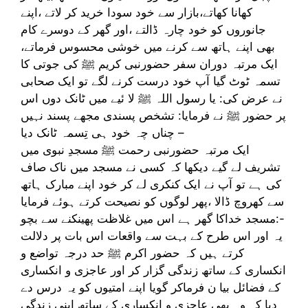
کھانا کھاتے،بازار سے خود سودا خرید کر لاتے ،اپنے
جانوروں کو خود چارہ ڈالتے ،اور گھر کے دوسرے کام
بھی اپنے ہاتھ سے کرنے میں خوشی محسوس فرماتے،
ایک مرتبہ دوران سفر حضورنبی کریم ﷺ کی جوتی کا
تسمہ ٹوٹ گیا آپ خود درست کرنے لگے تو ایک صحابی
نے عرض کی: یا رسول اللہ ﷺ لا ئیے میں ٹانک دوں اس
پر حضور ﷺ نے فرمایا: تشخص پسندی مجھے پسند نہیں
چناں چہ خود ہی تِسمہ ٹانک دیا –
ایک مرتبہ حضورنبی رحمت ﷺ مسجدِ نبوی میں
تشریف لے گیے دیکھا کہ کسی نے مسجد میں ناک صاف
کی ہے تو آپ نے ایک کنکری لے کر خود اپنے مبارک ہاتھ
سے کھروچ ڈالا ،پھر لوگوں کو نصیحت کرتے ہوئے فرمایا
:مسجد خداکا گھر ہے اس میں غلاظت پھینکنے سے بچو-
یہ اور اس طرح کے بہت سے واقعات اس بات پر دلالت
کرتے ہیں کہ حضور اکرم ﷺ حد درجہ تواضع و
انکساری کے ساتھ زندگی گزار کر اور عاجزی و انکساری
کے فضائل بیا ن فرماکر گویا اپنے امتیوں کو یہ درس دے
دیا کہ وہ بھی عاجزی و انکساری کے ساتھ اپنی زندگی