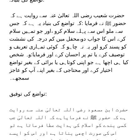
حضرت شعیب رضی اللہ تعالیٰ عنہ سے روایت ہے کہ
حضور ﷺ نے فرمایا :کہ تواضع کی بنیاد یہ ہے کہ جس
سے ملو اس سے پہلے سلام کرو ،اور جو تمہیں سلام
کرے اس کا جواب دو،محفل میں کم درجہ کی نششت
کو پسند کرو اور یہ نہ چاہو کہ کوئی تمہاری تعریف و
توصیف کرے یا تم پر احسان کرے اور فرمایا:وہ شخص
کیا ہی اچھا ہے جو اپنی کوتاہی یا برائی کے بغیر تواضع
اختیار کرے اور محتاجی کے بغیر اپنے آپ کو عاجز
سمجھے۔
تواضع کی توفیق:
حضرت ابن مسعود رضی اللہ تعالیٰ عنہ سے روایت
ہے کہ حضور ﷺ نے فرمایاہے کہ اللہ تعالیٰ جب
کسی بندے کو اسلام کی ہدایت عطا فرماتا ہے تو
اس کی صورت اچھی بناتا ہے اور اس کو ایسے