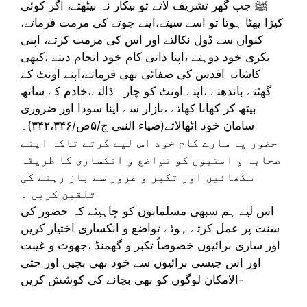
ﷺ جب گھر تشریف لاتے تو بیکار نہ بیٹھتے، اگر کوئی
کپڑا پھٹا ہوتا تو اسے سیتے،اپنے جوتے کی مرمت فرماتے،
کنواں سے ڈول نکالتے اور اس کی مرمت کرتے، اپنی
بکری خود دوہتے ،اپنا ذاتی کام خود انجام دیتے ،کبھی
کاشانۂ اقدس کی صفائی بھی فرماتے،اپنے اونٹ کے
گھٹنے باندھتے ،اپنے اونٹ کو چارہ ڈالتے،خادم کے ساتھ
بیٹھ کر کھانا کھاتے ،بازار سے اپنا سودا اور ضروری
سامان خود اٹھالاتے(ضیاء النبی ج/۵ص/۳۴۲،۳۴۶)۔
حضور یہ سارے کام خود اس لیے کرتے تاکہ اپنے
صحابہ و امتیوں کو تواضع و انکساری کا طریقہ
سکھائیں اور تکبر و غرور سے باز رہنے کی
تلقین کریں ۔
اس لیے ہم سبھی مسلمانوں کو چاہیئے کہ حضور کی
سنت پر عمل کرتے ہوئے تواضع و انکساری اختیار کریں
اور ساری برائیوں خصوصاً تکبر و گھمنڈ ،جھوٹ و غیبت
اور اس جیسی برائیوں سے خود بھی بچیں اور حتی
الامکان لوگوں کو بھی بچانے کی کوشش کریں-