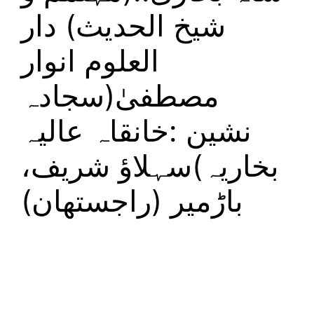
شیخ الحدیث) دار
العلوم انوار
مصطفیٰ(سجادہ
نشین :خانقاہ عالیہ
بخاریہ)سہلاؤ شریف،
باڑمیر (راجستھان)