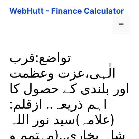
Skip
WebHutt - Finance Calculator
to
content
Menu
تواضع:قرب
الٰہی،عزت وعظمت
اور بلندی کے حصول کا
اہم ذریعہ.. ازقلم:
(علامہ)سید نور اللہ
شاہ بخاری..(مہتمم و