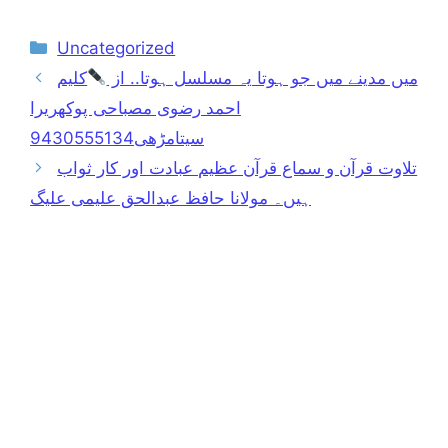
Categories
Uncategorized
میں مدینے میں جو ہوتا یہ مسلسل ہوتا.. از
کلیم
احمد رضوی مصباحی پوکھریرا
سیتامڑھی9430555134
تلاوت قرآن و سماع قرآن عظیم عبادت اور کار ثواب
ہیں۔ مولانا حافظ عبدالحق علیمی علیگ