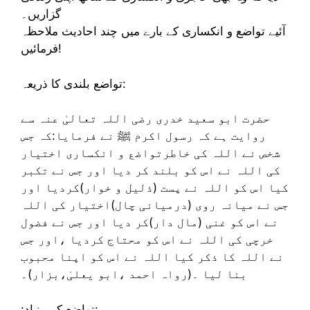
گزاریں۔
آئیے تواضع و انکساری کے بارے میں چند احادیث ملاحظہ
فرمائیں!
تواضع بلندی کا ذریعہ:
حضرت ابو سعید خدری رضی اللہ تعالیٰ عنہ سے
روایت ہے کہ رسول اکرم ﷺ نے فرمایا:کہ جس
شخص نے اللہ کی خاطرتواضع و انکساری اختیار
کی اللہ نے اس کو بلند کر دیا اور جس نے تکبر
کیا اس کو اللہ نے پست (ذلیل و خوار)کردیا اور
جس نے میانہ روی (درمیانی چال)اختیار کی اللہ
نے اس کو غنی (مال دار)کر دیا اور جس نے فضول
خرچی کی اللہ نے اس کو محتاج کردیا ،اور جس
نے اللہ کا ذکر کیا اللہ نے اس کو اپنا محبوب
بنا لیا ۔(رواہ احمد ،ابو یعلیٰ،بزار)۔
:تواضع کی بنیاد: