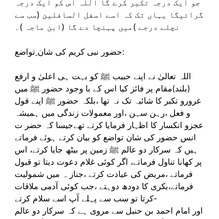
جو ایک درجہ تکبر کرے گا اللہ اس کو ایک درجہ
گرائیگا یہاں تک کہ اسے اسفل السافلین (سب سے
نچلے درجے )میں پہنچا دے گا (ابن ماجہ )۔
حضور نبی کریم کی شان ِتواضع:
اللہ تعالیٰ نے اپنے حبیب ﷺ کو بہت ہی اعلیٰ و ارفع
(بلند)مقام پر فائز کیا اس کے با وجود حضور ﷺ میں
غرورو تکبر کا شائبہ تک نہ تھا ،بلکہ حضور ﷺ اپنے قول
و فعل ،رہن سہن ،اور معمولات زندگی میں ہمیشہ
عجزو انکسار کا اظہار فرمایا کرتے تھےجیسا کہ حضر ت
انس حضور کی شان تواضع کو بیان کرتے ہوئے فرماتے
ہیں کہ سرکار دو عالم ﷺ زمین پر بیٹھ جایا کرتے، اس
پر کھانا تناول فرماتے، اگر کوئی غلام دعوت دیتا تو قبول
فرماتے ،مریض کی عیادت کرتے ،جناز ہ میں شمولیت
فرماتے،بکری کا دودھ دوہتے ،جب کوئی آدمی ملاقات
کرتا تو سب سے پہلے آپ اسے سلام کرتے-
اور امام احمد بن حنبل سے مروی ہے کہ سرکار دو عالم