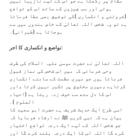
مقام پر رکھتا ہے جو اس کے لیے نازیبا نہیں
ہوتی اور سب چیزوں کے ساتھ اس کو تواضع
(فروتنی و انکساری )کی توفیق بھی عطا فرماتا
ہے تو وہ شخص اللہ تعالیٰ کے خاص بندوں میں سے
ہوجاتا ہے (طبرانی)۔
تواضع و انکساری کا اجر:
اللہ تعالیٰ نے حضرت موسیٰ علیہ السلام کی طرف
وحی فرمائی کہ میں اس شخص کی نماز قبول
فرماتا ہوں جو میری عظمت کے سامنے انکساری
کرتاہے ،میری مخلوق پر تکبر نہیں کرتا ،اور
اس کا دل مجھ سے خوف زدہ رہتا ہے (احیاء
العلوم )۔
اسی طرح ایک حدیث شریف ہے حضرت ابو سعید کا
بیان ہے کہ نبی کریم ﷺ نے ارشاد فرمایا کہ
جو شخص اللہ کے لیے ایک درجہ تواضع اختیار
کرے گا اللہ اس کا ایک درجہ بلند کرے گا اور