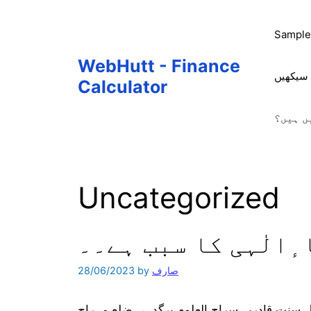
Skip
to
Sample
content
WebHutt - Finance
 سیکھیں
Calculator
ں ہیں؟
Uncategorized
ٕالٰہی کا سبب ہے۔۔
صارف
by
28/06/2023
 سنت قادریہ سراج العلوم برگدہی ضلع مہراج