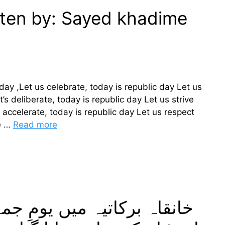
ten by: Sayed khadime
day ,Let us celebrate, today is republic day Let us
t’s deliberate, today is republic day Let us strive
accelerate, today is republic day Let us respect
te …
Read more
خانقاہ برکاتیہ میں یومِ ج