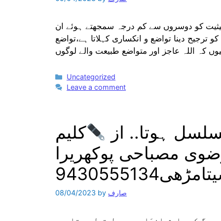
حیثیت کو دوسروں سے کم درجہ سمجھتے ہوئے ان
و ترجیح دینا تواضع و انکساری کہلاتا ہے،تواضع
Categories
Uncategorized
Leave a comment
سلسل ہوتا.. از
کلیم
ضوی مصباحی پوکھریرا
امڑھی9430555134
صارف
by
08/04/2023
ھیگ کر بارشِ انوَار میں جل تھل ہوتامیں