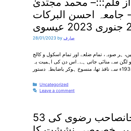
از قلم:::– محمد مجتدیٰ
 جامعہ احسن البرکات
صارف
by
28/01/2023
، ہر صوبہ، تمام ضلعے اور تمام اسکول و کالج
و لگن سے مناںٔی جاتی ہے۔اس دن کی اہمیت یہ
Categories
Uncategorized
Leave a comment
علامہ مفتی شیر محمد خانصاحب رضوی کی 53
میں خصوصی نششت کا