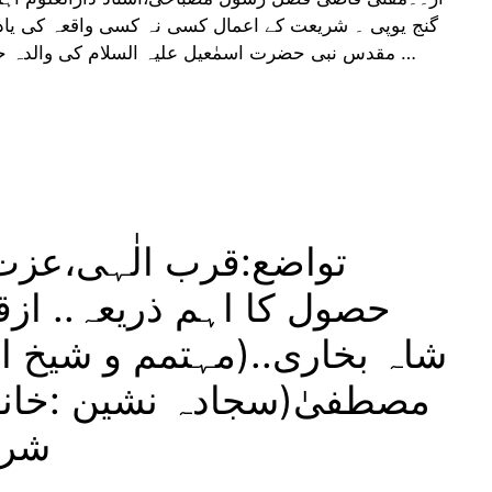
گنج یوپی ۔ شریعت کے اعمال کسی نہ کسی واقعہ کی یاد ت
مقدس نبی حضرت اسمٰعیل علیہ السلام کی والدہ حضرت ہاجرہ نے پانی کی تلاش میں صفا و مروہ …
تواضع:قرب الٰہی،عزت
حصول کا اہم ذریعہ.. ازقل
شاہ بخاری..(مہتمم و شیخ الح
مصطفیٰ(سجادہ نشین :خانقا
شری