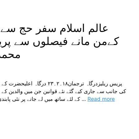
عالم اسلام سفر حج سے
کےمن مانے فیصلوں سے پر
محمد
پریس ریلیزدرگاہ ترجمان۱۸۔۲۔۳
Read more
کے لئے ساتھ میں لے جانے پر نئی پابندی عائد کی گئی ہے اور حالیہ برسوں میں سعودی …