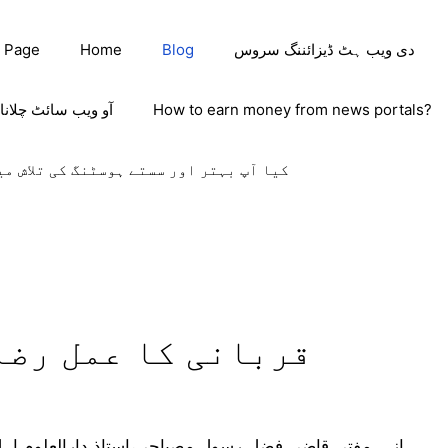
دی ویب ہٹ ڈیزائننگ سروس
Blog
Home
 Page
How to earn money from news portals?
آو ویب سائٹ چلانا
کیا آپ بہتر اور سستے ہوسٹنگ کی تلاش می
قربانی کا عمل رضا 
از۔۔مفتی قاضی فضل رسول مصباحی،استاذ دارالعلوم اہل