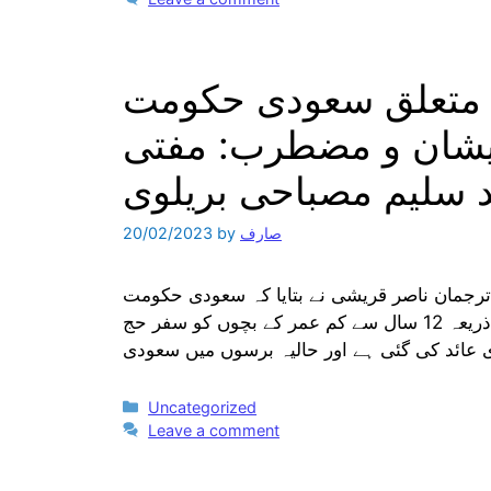
 متعلق سعودی حکومت
یشان و مضطرب: مفتی
 سلیم مصباحی بریلوی
صارف
by
20/02/2023
۲ درگاہ اعلیحضرت کے ترجمان ناصر قریشی نے بتایا کہ سعودی حکومت
کی جانب سے جاری کیے گئے نئے قوانین جن میں والدین کے ذریعہ 12 سال سے کم عمر کے بچوں کو سفر حج
Categories
Uncategorized
Leave a comment