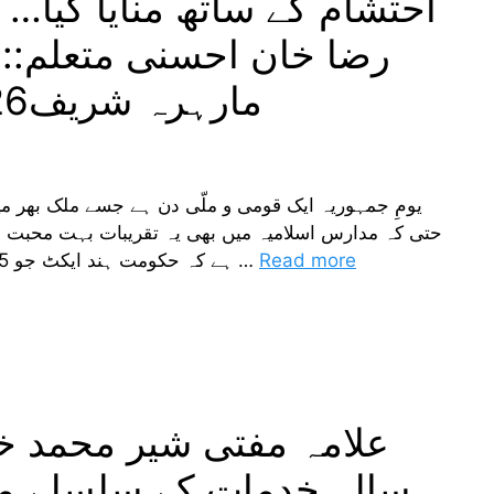
احتشام کے ساتھ منایا گیا… 
رضا خان احسنی متعلم::-
مارہرہ شریف26 جنوری 2023 عیسوی
یومِ جمہوریہ ایک قومی و ملّی دن ہے جسے ملک بھر میں
حتی کہ مدارس اسلامیہ میں بھی یہ تقریبات بہت محبت 
Read more
ہے کہ حکومت ہند ایکٹ جو 1935ء سے نافذ تھا، منسوخ ہوکر باضابطہ دستور …
سالہ خدمات کے سلسلے 