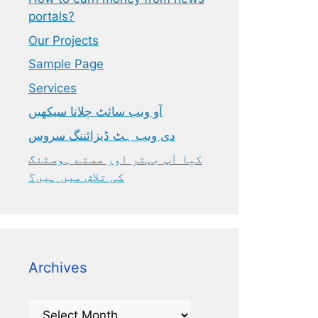
portals?
Our Projects
Sample Page
Services
آو ویب سائٹ چلانا سیکھیں
دی ویب ہٹ ڈیزائننگ سروس
کیا آپ بہتر اور سستے ہوسٹنگ
کی تلاش میں ہیں؟
Archives
Archives