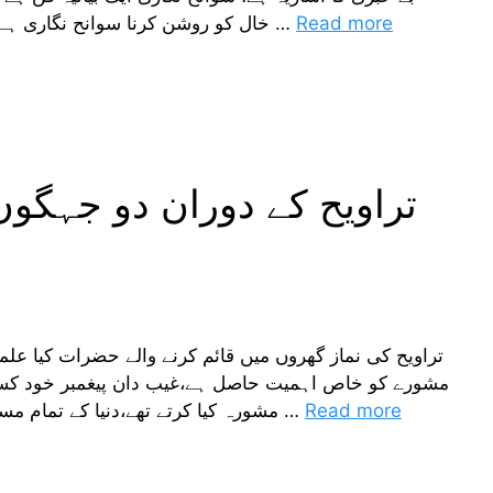
Read more
خال کو روشن کرنا سوانح نگاری ہے ، کسی کی زندگی اور اس کی زندگی کے روشن …
تراویح کے دوران دو جہگوں
تراویح کی نماز گھروں میں قائم کرنے والے حضرات کیا عل
مشورے کو خاص اہمیت حاصل ہے،غیب دان پیغمبر خود کسی
Read more
مشورہ کیا کرتے تھے،دنیا کے تمام مسلمانوں کا اس بات سے کلی طور پر اتفاق ہے کہ …