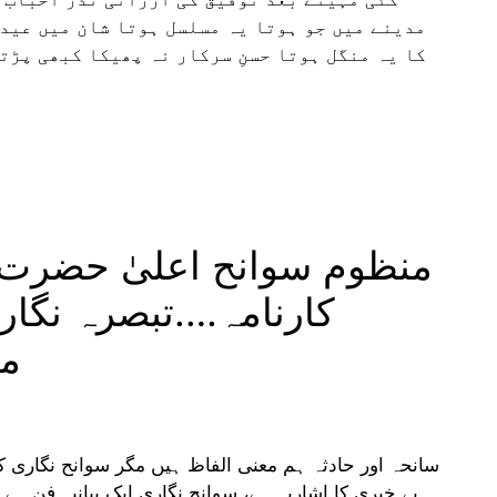
مدینے میں جو ہوتا یہ مسلسل ہوتا شان میں عید و
کا یہ منگل ہوتا حسنِ سرکار نہ پھیکا کبھی پڑت
منظوم سوانح اعلیٰ حضرت 
کارنامہ….تبصرہ نگا
مص
سانحہ اور حادثہ ہم معنی الفاظ ہیں مگر سوانح نگاری ک
بے خبری کا اشاریہ ہے، سوانح نگاری ایک بیانیہ فن