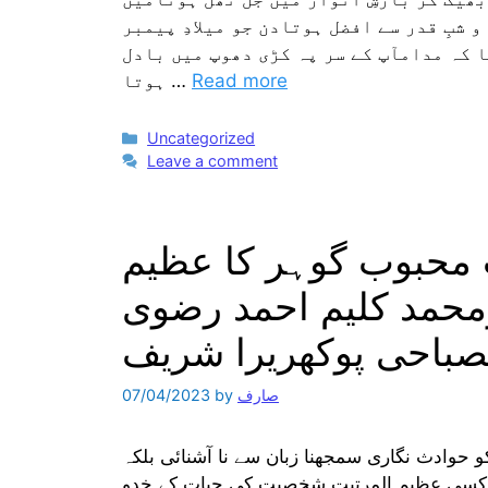
 شبِ قدر سے افضل ہوتادن جو میلادِ پیمبر
ا کہ مدامآپ کے سر پہ کڑی دھوپ میں بادل
Read more
ہوتا …
Categories
Uncategorized
Leave a comment
محبوب گوہر کا عظیم
رمحمد کلیم احمد رضوی
باحی پوکھریرا شریف
صارف
by
07/04/2023
و حوادث نگاری سمجھنا زبان سے نا آشنائی بلکہ
 ہے کسی عظیم المرتبت شخصیت کی حیات کے خدو