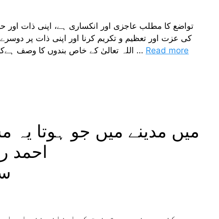
تواضع کا مطلب عاجزی اور انکساری ہے، اپنی ذات اور 
کی عزت اور تعظیم و تکریم کرنا اور اپنی ذات پر دوسرے ک
Read more
اللہ تعالیٰ کے خاص بندوں کا وصف ہےکیوں کہ اللہ عاجز اور متواضع طبیعت والے لوگوں …
میں مدینے میں جو ہوتا یہ م
احمد ر
سیت
کئی مہینے بعد توفیق کی ارزانی نذر احباب ب