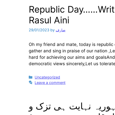
Republic Day……Writ
Rasul Aini
صارف
by
29/01/2023
Oh my friend and mate, today is republic 
gather and sing in praise of our nation ,Le
hard for achieving our aims and goalsAnd 
democratic views sincerely,Let us tolera
Categories
Uncategorized
Leave a comment
مہوریہ نہایت ہی تزک و