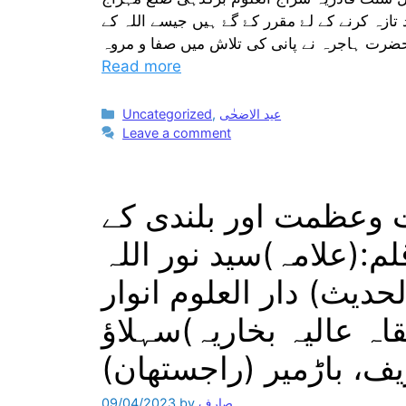
ازہ کرنے کے لۓ مقرر کۓ گۓ ہیں جیسے اللہ کے
Read more
Categories
عید الاضحٰی
,
Uncategorized
Leave a comment
 وعظمت اور بلندی کے
م:(علامہ)سید نور اللہ
دیث) دار العلوم انوار
ہ عالیہ بخاریہ)سہلاؤ
ف، باڑمیر (راجستھان)
صارف
by
09/04/2023