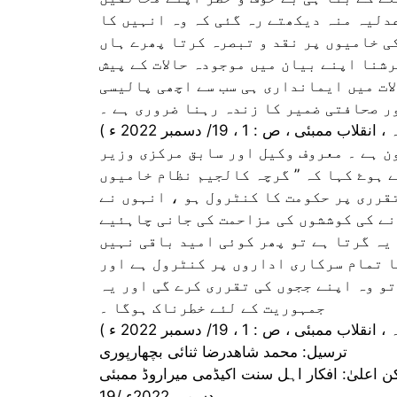
عدلیہ منہ دیکھتے رہ گئی کہ وہ انہیں کا
ی خامیوں پر نقد و تبصرہ کرتا پھرے ہاں
رشنا اپنے بیان میں موجودہ حالات کے پیش
لات میں ایمانداری ہی سب سے اچھی پالیسی
ن ہے ۔ معروف وکیل اور سابق مرکزی وزیر
 ہوۓ کہا کہ ” گرچہ کالجیم نظام خامیوں
تقرری پر حکومت کا کنٹرول ہو ، انہوں نے
نے کی کوششوں کی مزاحمت کی جانی چاہئیے
یہ گرتا ہے تو پھر کوئی امید باقی نہیں
ا تمام سرکاری اداروں پر کنٹرول ہے اور
تو وہ اپنے ججوں کی تقرری کرے گی اور یہ
جمہوریت کے لئے خطرناک ہوگا ۔
ترسیل: محمد شاھدرضا ثنائی بچھارپوری
ن اعلیٰ: افکار اہل سنت اکیڈمی میراروڈ ممبئی
19/ دسمبر 2022ء