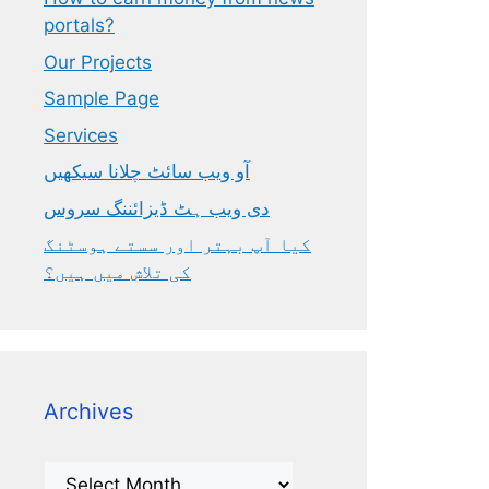
portals?
Our Projects
Sample Page
Services
آو ویب سائٹ چلانا سیکھیں
دی ویب ہٹ ڈیزائننگ سروس
کیا آپ بہتر اور سستے ہوسٹنگ
کی تلاش میں ہیں؟
Archives
Archives