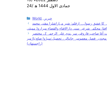
24/ جمادی الاول 1444 ھ
Categories
خبریں
,
World
یہ کا عشق رسول… ازقلم: شیر مہاراشٹرا مفتی محمد
فتا: محکمہ شرعیہ سنی دارالافتاء والقضاء میراروڈ ممبئی
ت آغا صاحب فاروقی سرہندی علیہ الرحمہ کے مختصر
جددیہ فضل معصومیہ جانپالیہ، تحصیل:سیڑوا ضلع:باڑمیر
(راجستھان)