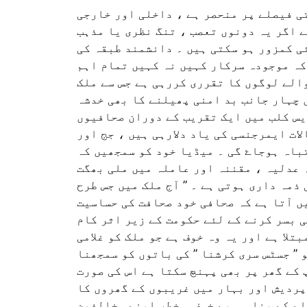
ی فیصلے پر منحصر ہے ، داخلی اور خارجی
ے اگر یہ دونوں تعصب ، تنگ نظری یا مذہب
ی کمزور ہو سکتی ہیں ۔ دانشمند طبقہ کی
کہ موجودہ سرکار کہیں نہ کہیں تمام اہم
الے لوگوں کا تقرری کررہی ہے جس سے ملک
 چہار جانب بد امنی پھیلنے کا بھی خدشہ
یس کلب میں ایک تقریب کے دوران صحافیوں
ات ایمرجنسی کی یاد دلارہی ہیں ، جج اور
باہ ہوجاۓ گی ۔ میڈیا خود کو سمجھیں کہ
ہ عدلیہ ، مقننہ اور عاملہ میں ملی بھگت
ذمہ داری ہوتی ہے ۔ ” آج ملک میں جس طرح
ں آتا ہے کہ صحافی خود صحافت کی حساسیت
ی بسر کرنے کے لئے حکومت کے زیر اثر کام
تلا ہے اور یہ وہ خوف ہے جو ملک کو غلامی
 ” جسٹس سری کرشنا ” کی باتوں کو سمجھنا
کے گھر پر بھی پہنچ سکتا ہے اس کی صورت
پردیش اور بہار میں غریبوں کے گھروں کا
ے کے بنا ہی بے خوف و خطر اپنے مخالفین