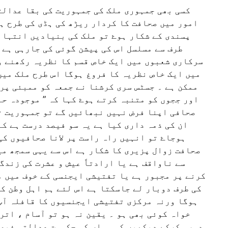
کسی بھی جمہوری ملک کی جمہوریت کی بقا عدالت
امور میں صحافت کا کردار ریڑھ کی ہڈی کی طرح ہ
پسندی کے شکار ہوۓ تو ملک کی بنیادیں انتہائ
طرف سے مسلسل اس کی پیشن گوئی کی جارہی ہے 
سرکاری شعبوں میں ایک خاص قسم کا نظریہ رکھنے و
میں ایک خاص نظریہ کا فروغ ہوگا اس طرح ملک میں
ممکن ہے ۔ جسٹس سری کرشنا نے جمعہ کو ممبئی پر
اور ججوں کو متنبہ کرتے ہوۓ کہا کہ ” موجودہ حال
صحافی اپنا فرض نہیں نبھائیں گے تو جمہوریت ت
ان کی ذمہ داری کیا ہے یہ سو فیصد درست ہے ک
ہوجاۓ تو انہیں راہ راست پر لانا صحافیوں کی 
صحافت زوال پزیری کا شکار ہے اس سے یہی سمجھ می
سے ناواقف ہے یا ارادتاً عیش و عشرت کی زندگ
کرنے پر مجبور ہے یا تفتیشی ایجنسی کے خوف میں مب
کی طرف دوبار لے جاسکتا ہے اس لئے ہم اہل وطن کو
ہوگا ورنہ مرکزی تفتیشی ایجنسیوں کا قافلہ آپ 
خواہ کوئی بھی ہو ۔ یقین نہ ہو تو آسام ، اتر
دورہ کرکے دیکھیں کہ وہاں کی حکومت عدالتی فیصل