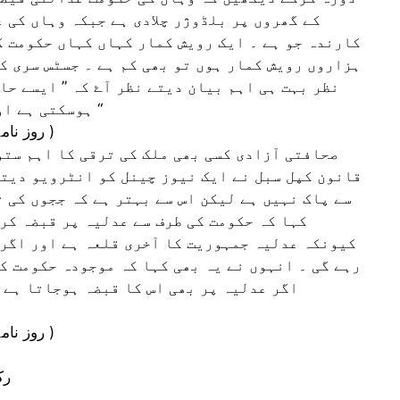
کے گھروں پر بلڈوژر چلادی ہے جبکہ وہاں کی 
کارندہ جو ہے ۔ ایک رویش کمار کہاں کہاں حکومت ک
ہزاروں رویش کمار ہوں تو بھی کم ہے ۔ جسٹس سری ک
نظر بہت ہی اہم بیان دیتے نظر آۓ کہ ” ایسے حا
ہوسکتی ہے اور صحافتی ضمیر کا زندہ رہنا ضروری ہے ۔ “
( روز نامہ ، انقلاب ممبئی ، ص : 1 ، 19/ دسمبر 2022 ء )
صحافتی آزادی کسی بھی ملک کی ترقی کا اہم ستو
قانون کپل سبل نے ایک نیوز چینل کو انٹرویو دیتے
سے پاک نہیں ہے لیکن اس سے بہتر ہے کہ ججوں کی 
کہا کہ حکومت کی طرف سے عدلیہ پر قبضہ کر
کیونکہ عدلیہ جمہوریت کا آخری قلعہ ہے اور اگر 
رہے گی ۔ انہوں نے یہ بھی کہا کہ موجودہ حکومت ک
اگر عدلیہ پر بھی اس کا قبضہ ہوجاتا ہے 
( روز نامہ ، انقلاب ممبئی ، ص : 1 ، 19/ دسمبر 2022 ء )
رک