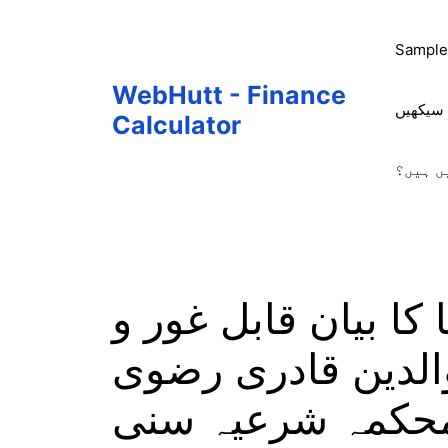
Skip
to
Sample
content
WebHutt - Finance
 سیکھیں
Calculator
ں ہیں؟
 بیان قابل غور و
ؤالدین قادری رضوی
 محکمہ شرعیہ سنی