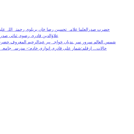
حضرت صدرالعلما علامہ تحسین رضا خاں بریلوی رحمتہ اللہ عل
علاؤالدین قادری رضوی ثنائی صدرا
شمس العالم سرور سرہندیاں خواجہ پیر عبدالرحیم المعروف حضر
حالات… ازقلم:شمار علی قادری انواری خادم:- مدرسہ جامعہ م