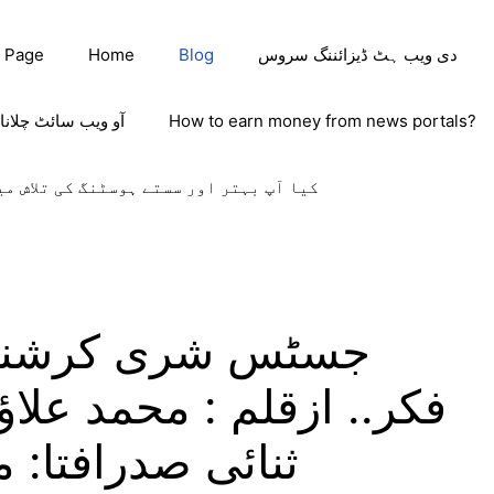
دی ویب ہٹ ڈیزائننگ سروس
Blog
Home
 Page
How to earn money from news portals?
آو ویب سائٹ چلانا
کیا آپ بہتر اور سستے ہوسٹنگ کی تلاش می
جسٹس شری کرشنا کا
فکر.. ازقلم : محمد علا
ثنائی صدرافتا: