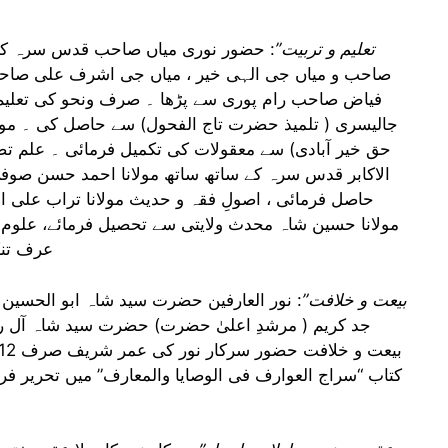
“تعلیم و تربیت”
: حضور نوری میاں صاحب قدس سرہ کی ت
صاحب و میاں جی الہی خیر ، میاں جی اشرف علی صاحب
فیاض صاحب رام پوری سے پڑھا ۔ صرف ونحو کی تعلیم م
جالیسری ( تلمیذ حضرت تاج الفحول) سے حاصل کی ۔ مولان
حق خیر آبادی) سے معقولات کی تکمیل فرمائی ۔ علم ت
الاکابر قدس سرہ کے ساتھ ساتھ مولانا احمد حسن صوفی
حاصل فرمائی ، اصولِ فقہ و حدیث مولانا تراب علی 
مولانا حسین شاہ محدث ولایتی سے تحصیل فرمائے، عل
عرف تنکا
” بیعت و خلافت”
: نور العارفین حضرت سید شاہ ابو الحسین ا
جد کریم ( مرشدِ اعلیٰ حضرت) حضرت سید شاہ آ