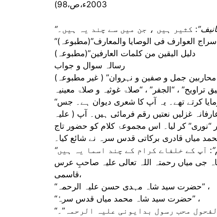
2003ء،ص،98)
انیف”
: کثیر ہیں ، جن میں سے چند یہ ہیں۔
“سراج العوارف فی الوصایا والمعارف”(مطبوعہ)
دلیل الیقین من کلمات العارفین”(مطبوعہ)
رسالہ سوال و جواب
اربین جمل و صفین و نہروان” ( غیر مطبوعہ)
“تخییل نوری”: حضور سرکار نور قدس سرہ شاعری بھی فرمایا کرتے تھے۔ یہ آپ کا شعری دیوان ہے۔ جس
ارفانہ غزلیں نعتیں رقم فرمائی ہیں۔ آپ ( علیہ
ر “نوری” کر لیا۔ اس مجموعۂ کلام کو حضور تاج
مد میاں قادری برکاتی قدس سرہ نے شائع کیا۔
”
جی میاں رحمتہ اللہ تعالی علیہ صاحبِ عرس
قاسمی،
“حضرت سید شاہ مہدی حسن علیہ الرحمہ” ،
“حضرت سید شاہ محمد میاں قدس سرہٗ” ،
لفحول محب رسول بدایونی علیہ الرحمہ”۔