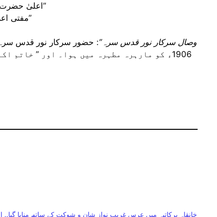
“اعلیٰ حضرت امام احمد رضا خان فاضلِ بریلوی علیہ الرحمہ”
“مفتی اعظم ہند حضرت مصطفی رضا خان علیہ الرحمہ”
“وصال سرکار نور قدس سرہ”
خانقاہ برکاتیہ میں عرس غریب نواز شان و شوکت کے ساتھ منایا گیا..