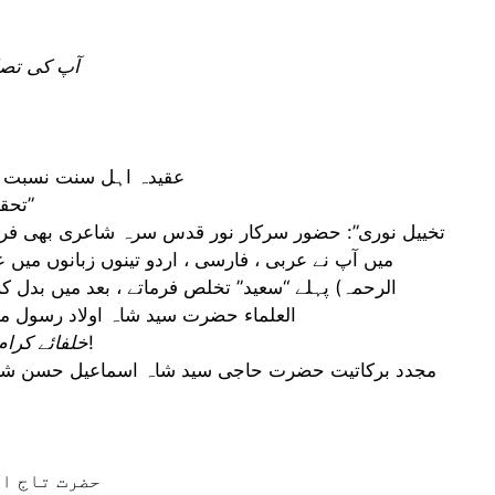
“آپ کی تص
عقیدہ اہل سنت نسبت مح
تحقیق تراویح” ، “الجفر” ، “صلاۃ غوثیہ و صلاۃ معینیہ”
میں آپ نے عربی ، فارسی ، اردو تینوں زبانوں میں ع
الرحمہ) پہلے “سعید” تخلص فرماتے ، بعد میں بدل ک
العلماء حضرت سید شاہ اولاد رسول مح
: آپ کے خلفاے کرام کے چند اسما یہ ہیں!
“خلفائے کرام
مجدد برکاتیت حضرت حاجی سید شاہ اسماعیل حسن شاہ 
“حضرت تاج ا