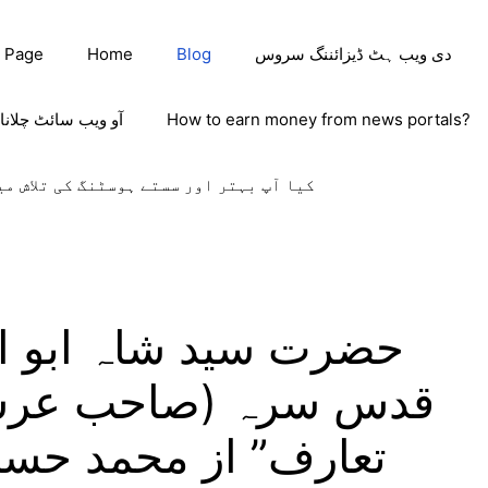
دی ویب ہٹ ڈیزائننگ سروس
Blog
Home
 Page
How to earn money from news portals?
آو ویب سائٹ چلانا
کیا آپ بہتر اور سستے ہوسٹنگ کی تلاش می
قدس سرہ (صاحب عرس 
تعارف” از محمد حس