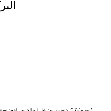
البر
“اسم مبارک”
: حضرت سید شاہ ابو الحسین احمد نوری 