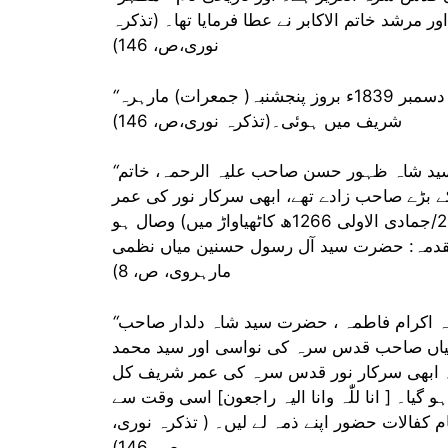
 مرشد خاتم الاکابر نے عطا فرمایا تھا۔ (تذکرہ
نوری،ص، 146)
: 19/ شوال المکرم 1255ھ مطابق 26/ دسمبر 1839ء بروز پنجشنبہ( جمعرات) مارہرہ
شریف میں ہوئی۔(تذکرہ نوری،ص، 146)
سید شاہ ظہور حسن صاحب علیہ الرحمہ، خاتم
بڑے صاحب زادے تھے، ابھی سرکار نور کی عمر
شریف کل گیارہ برس کی تھی ، کہ آپ کے والد ماجد کا (26/جمادی الاولی 1266ھ کاٹھیاواڑ میں) وصال ہو
رف ، مقدمہ: حضرت سید آل رسول حسنین میاں نظمی
مارہروی، ص، 8)
ّدہ اکرام فاطمہ ، حضرت سید شاہ دلدار صاحب
یاں صاحب قدس سرہ کی نواسی اور سید محمد
 ابھی سرکار نور قدس سرہ کی عمر شریف کل
گیا۔ [ انا للّٰہ وانا الیہ راجعون] اسی وقت سے
کفالات حضور اپنے ذمہ لے لیں۔ ( تذکرہ نوری،
ص، 146)