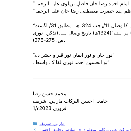
: حضور سرکار نور قدس سرہ کا وصال 11/رجب 1324ھ ، مطابق 31/ اگست
1906ء کو مارہرہ مطہرہ میں ہوا۔ اور ” خاتم اکابر ہند”(1324ھ) تاریخ وصال ہے۔(تذکرہ نوری
،ص، 275-276)
“نور جان و نور ایماں نور قبر و حشر دے”
بو الحسین احمد نوری لقا کے واسطے”
محمد حسن رضا
جامعہ احسن البرکات مارہرہ شریف
1/فروری 2023ء
Categories
مارہرہ شریف
 از:برکت علی برکاتی متعلم:درجہ سادسہ،جامعہ احسن