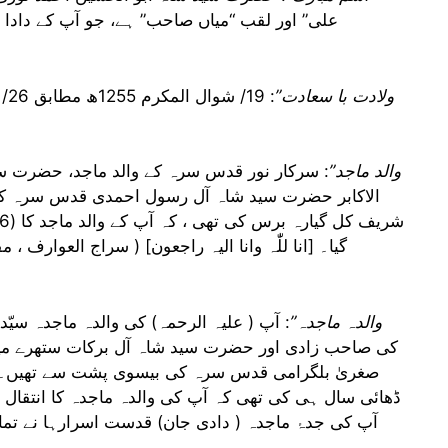
علی” اور لقب “میاں صاحب” ہے، جو آپ کے دادا اور
“ولادت با سعادت”
“والد ماجد”
: سرکار نور قدس سرہ کے والد ماجد، حضرت 
الاکابر حضرت سید شاہ آل رسول احمدی قدس سرہ کے 
گیا۔ [انا للّٰہ وانا الیہ راجعون] ( سراج العوا
“والدہ ماجدہ”
: آپ ( علیہ الرحمہ) کی والدہ ماجدہ سی
کی صاحب زادی اور حضرت سید شاہ آل برکات ستھرے م
صغریٰ بلگرامی قدس سرہ کی بیسوی پشت سے تھیں۔
ڈھائی سال ہی کی تھی کہ آپ کی والدہ ماجدہ کا انتقال ہو 
آپ کی جدۂ ماجدہ ( دادی جان) قدست اسرارہا نے تمام 