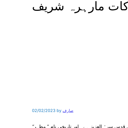
کات مارہرہ شریف
صارف
by
02/02/2023
قدس سرہُ العزیز ہے۔ اور تاریخی نام ” مظہر