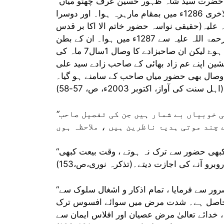
رِ حضرت سید شاہ ظہور حسین عرف چھٹو میاں
صاحب سے ہوا ، ان بی بی صاحبہ کا وصال 17/ جمادی الاخری 1286ء میں بمقام مارہرہ ہوا۔ اور دوسرا
لیہ(حقیقی نواسہ حضور خاتم الا اکا بر قدس
سرہ) کی حقیقی بہن یعنی دختر سید محمد حیدر صاحب رحمۃ اللہ علیہ سے 1287ء میں ہوا۔ ان کے بطن
سے ایک صاحبزادے سید محی الدین جیلانی 1288ء میں تولد ہوۓ لیکن ان صاحبزادے کا وصال 1سال7 ماہ کی
شین اپنے عم زاد بھائی کے صاحب زادے سید علی
 وصال بھی حضور میاں صاحب کے سامنے ہو گیا۔
(اہل سنت کی آواز، اکتوبر 2003ء، ص، 57-58)
کی خوبیاں بے شمار ہیں جن کی تفصیل صاحب
“التزام ظاہر شریعت”: عبادات و عادات میں مستحبات تک کبھی حضور سے ترک نہ ہوتے ، وقت بیعت کبھی
وبرو آنے کی اجازت دیتے۔(تذکرہ نوری،ص،153)
“صبر”: ایک مرتبہ شدید بخار ہوا ، نہایت ہی فرحت و سرور سے فرمایا ، تمام اذکار و اشغال سلوک سے
میں حاصل ہے۔ شدت مرض میں سوائے افسوس ترک
 خدائے تعالیٰ مرض عصیان اور افلاس ایمان سے