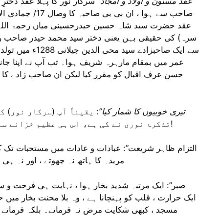
“عقد مسنون و اولاد و امجاد”
سرکار نور کا پہلا عقد دخت
عقد حضرت سید شاہ حسین حیدرحسینی میاں رحمۃ اللہ ع
عمر میں بمقام مارہرہ شریف ہوا۔ تب آپ نے اپنا جان
حسن عرف اقبال کو مقرر کیا لیکن ان صاحب زادے کا
“تیری خوبیوں کا شمار کیا”
: یقیناً آپ (سرکار نور) 
تذکرۂ نوری نے کی ہے، اس ہی عظیم خزانے سے چند موتی ہدیۂ ناظرین ہیں ، ملاحظہ ہوں!
مریدہ کا ہاتھ نہ چھوتے ، اور نہ ہی ر
ایک حرارت ، قلب کو پہنچانا ہے ، وہ بلا محنت بخار 
مسجد ، کبھی شکایت مرض نہ فرماتے۔ بلکہ فرماتے ،