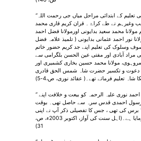
علیم کے ابتدائی مراحل میاں جی رحمت اللہ
 وغیرہم نے طے کراۓ ۔ قران کریم قاری محمد
ولانا محمد سعید بدایونی اورمولانا فضل احمد
ا نور احمد عثمانی بدایونی ( تلمیذ علامہ فضل
صوف وسلوک کی تعلیم اپنے جد کریم حضور خاتم
 مراد آبادی اور مفتی عین الحسن بلگرامی سے
امروہوی، مولانا محمد حسین بخاری کشمیری اور
وم دعوت و تکسیر حضرت شاہ شمس الحق قادری
 شاہ تعلیم فرماتے تھے۔( عقائد نوری، ص،4-5)
حمد نوری علیہ الرحمہ کو بیعت و خلافت اپنے
ل رسول احمدی قدس سرہ سے حاصل تھی۔ بوقت
بیعت و خلافت حضور سرکار نور کی عمر شریف صرف 12 برس کی تھی ، جس کا تفصیلی ذکر آپ نے اپنی
کتاب “سراج العوارف فی الوصایا والمعارف” میں تحریر فرمایا ہے۔(اہل سنت کی آواز، اکتوبر 2003ء، ص،
31)