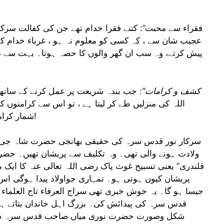
عجیب شان سے ، کہ کسی کو معلوم نہ ہو ، غرباء خدام کے م
پیش کرتے، وہ سب ان گھر والوں کا حصہ ہوتا۔ بہت سے غر
“کشف و کرامات”
: جب بندہ شریعت پر عمل کرنے کے ساتھ
اللہ کی منزلیں طے کر لیتا ہے ، تو اس سے کرامتوں ک
شمار کرامات ہیں ان میں سے صرف ایک ملاحظہ فرمائیں!
سرکار نور قدس سرہ کی حقیقی بھانجی حضرت شاہ جی م
ولادت ہونے والی تھی۔ وہ تکلیف سے پریشان تھیں۔ حضر
قلندری” یعنی تسبیح غوث پاک رضی اللہ تعالی عنہ کا ایک منک
پریشان کیوں ہوتی ہو۔ تمہاری جواولاد پیدا ہوگی اس 
جیسا ہو گا۔ یہ خوش خبری تھی سراج العرفاء تاج العلم
قدس سرہ کی پیدائش کی۔ بزرگ اہل خاندان بتاتے
شکل وصورت حضرت نوری میاں صاحب قدس سرہ سے بی