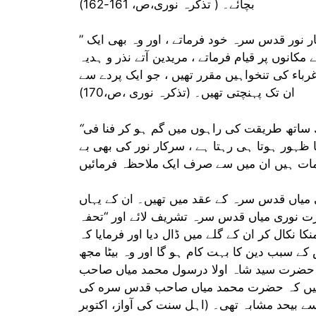
بچائے۔ ( تذکرہ نوری،ص، 161-162)
” فقراء سے محبت”: کتنے فقرا خدام تھے جن کی کفالت سرکار نور قدس سرہ خود فرماتے ، اور وہ بھی ایک
کانوں پر قیام فرماتے ، مریدین آتے نذر و ہدیہ
باء کی تنخواہیں مقرر تھیں ، جو ایک پردے سے
ان تک پہنچتی تھیں۔ (تذکرہ نوری ،ص،170)
 ساتھ طریقت کی راہوں میں گم ہو کر فنا فی
ا ظہور ہوتا ہی رہتا ہے ، سرکار نور کی بھی بے
یاں قدس سرہ کے عقد میں تھیں۔ ان کے یہاں
ت نوری میاں قدس سرہ تشریف لائے اور “تحفہ
ا نکال کر ان کے گلے میں ڈال دیا اور فرمایا کہ
کے سبب دین کا بہت کام ہو گا اور وہ بیٹا مجھ
اء حضرت سید شاہ اولا درسول محمد میاں صاحب
 ہیں کہ حضرت محمد میاں صاحب قدس سره کی
حد مشابہ تھی۔ (اہل سنت کی آواز، اکتوبر