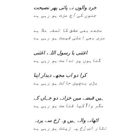
خرد والوں نے پائی پھر نصیحت
جنوں کی آج عزت ہو رہی ہے
مجھے بھی عشق کا تمغہ ملا ہے
مری بھی اعلیٰ قیمت ہو رہی ہے
اغثنی یا رسول اللہ، اغثنی
گناہوں پر ندامت ہو رہی ہے
کرا دو اب مجھے دیدار اپنا
بڑی بےچین حالت ہو رہی ہے
ہیں قبضے میں خزانے دو جہاں کے
مگر وا! کیا قناعت ہو رہی ہے
اٹھانے والے ہیں وہ رُخ سے پردہ
نثار اس رُخ پہ زینت ہو رہی ہے