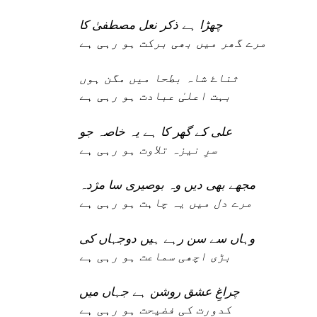
چھڑا ہے ذکر نعل مصطفیٰ کا
مرے گھر میں بھی برکت ہو رہی ہے
ثناۓ شاہ بطحا میں مگن ہوں
بہت اعلیٰ عبادت ہو رہی ہے
علی کے گھر کا ہے یہ خاصہ جو
سرِ نیزہ تلاوت ہو رہی ہے
مجھے بھی دیں وہ بوصیری سا مژدہ
مرے دل میں یہ چاہت ہو رہی ہے
وہاں سے سن رہے ہیں دوجہاں کی
بڑی اچھی سماعت ہو رہی ہے
چراغِ عشق روشن ہے جہاں میں
کدورت کی فضیحت ہو رہی ہے