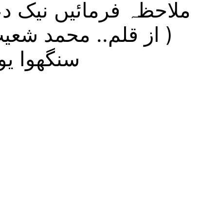
ملاحظہ فرمائیں نیک دع
( از قلم.. محمد شعی
سنگھوا یوپی 94875