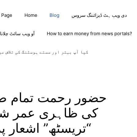
دی ویب ہٹ ڈیزائننگ سروس
Blog
Home
 Page
How to earn money from news portals?
آو ویب سائٹ چلانا
کیا آپ بہتر اور سستے ہوسٹنگ کی تلاش می
حضور رحمت تمام صل
کی ظاہری عمر ش
“تریسٹھ” اشعار پ