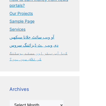
portals?
Our Projects
Sample Page
Services
آو ویب سائٹ چلانا سیکھیں
دی ویب ہٹ ڈیزائننگ سروس
کیا آپ بہتر اور سستے ہوسٹنگ
کی تلاش میں ہیں؟
Archives
Archives