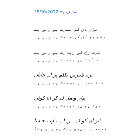
صارف
by
25/10/2022
بڑی دل کو مسرت ہو رہی ہے
رقم جو ان کی مدحت ہو رہی ہے
ترے رخ کی زیارت ہو رہی ہے
عبادت پر عبادت ہو رہی ہے
ترے شیریں تکلم پر اے جاناں
فدا خود ہی فصاحت ہو رہی ہے
پیام وصل لے کر آۓ کوئی
بپا ہم پر قیامت ہو رہی ہے
تو ان کو کہہ رہا ہے اپنے جیسا!
ابے، یہ تیری ہمت ہو رہی ہے؟