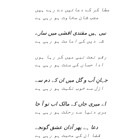
عطا کر کے دعائیں دے رہے ہیں
عجب شان سخاوت ہو رہی ہے
نبی ہیں مقتدی اقصٰی میں سارے
شہ دیں کی امامت ہو رہی ہے
رقم نعت نبی میں کر رہا ہوں
ادا حساں کی سنت ہو رہی ہے
جہانِ آب و گل میں ان کے دم سے
ازل سے خوب نکہت ہو رہی ہے
اے میری جاں کے مالک اب تو آ جا
مری دنیا سے رحلت ہو رہی ہے
دعا ہے پھر آذان عشق گونجے
قضا ان کی محبت ہو رہی ہے