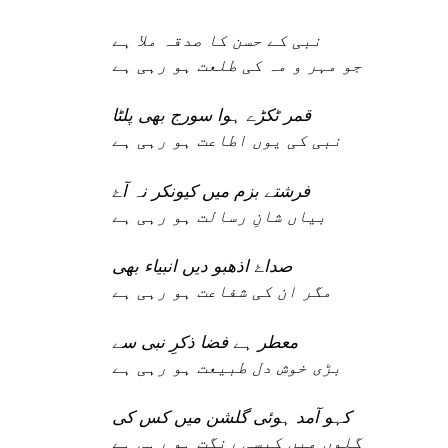
نبی کے حسن کا صدقہ ملا ہے
جو مہر و مہ کی طلعت ہو رہی ہے
قمر ٹکڑے ہوا سورج بھی پلٹا
نبی کی یوں اطاعت ہو رہی ہے
فرشتے بزم میں کیونکر نہ آۓ
بیاں شانِ رسالت ہو رہی ہے
صداۓ اذھبو دیں انبیاء بھی
مگر ان کی شفاعت ہو رہی ہے
معطر ہے فضا ذکرِ نبی سے
بڑی خوش دل طبیعت ہو رہی ہے
کہو آمد ہوئی گلشن میں کس کی
گلوں میں کیسی رنگت ہو رہی ہے