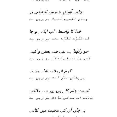
چلیں آؤ، درِ شمس الضحٰی پر
وہاں تقسیم نعمت ہو رہی ہے
خدا کا واسطہ اب ایک ہو جا
کہ ٹکڑے ٹکڑے ملت ہو رہی ہے
جو رکھتا ہے نبی سے بعض و کینہ
اسی پر رب کی لعنت ہو رہی ہے
کرم فرمائیے شاہ مدینہ
پریشاں حال امت ہو رہی ہے
الست جام کا ہوں پھر سے طالب
مجھے اس مے کی عادت ہو رہی ہے
یہ جاں ان کی محبت میں لٹائی
ادا رسم شہادت ہو رہی ہے