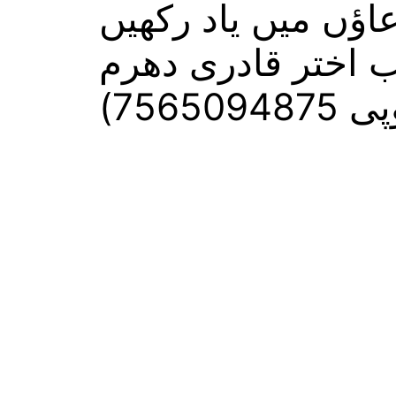
اؤں میں یاد رکھیں
ب اختر قادری دھرم
75650)