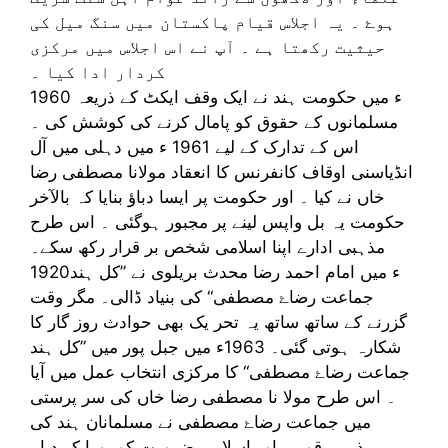
ہوۓ ۔ یہ اجلاس قیام پاکستان میں سنگ میل کی
حیثیت رکھتا ہے ۔ آپ نے اس اجلاس میں مرکزی
کردار ادا کیا ۔
1960 ء میں حکومت ہند نے ایک وقف ایکٹ کے ذریعہ
مسلمانوں کے حقوق کو پامال کرنے کی کوشش کی ۔
اس کے تدارک کے لیے 1961 ء میں دہلی میں آل
انڈیاسنی اوقاف کانفرنس کا انعقاد مولانا مصطفی رضا
خاں نے کیا ۔ اور حکومت پر ایسا دباؤ بنایا کہ بالآخر
حکومت یہ بل واپس لینے پر مجبور ہوگئی ۔ اس طرح
مذہبی ادارے اپنا اسلامی شخص بر قرار رکھ سکے۔
1920ء میں امام احمد رضا محدث بریلوی نے ”کل ہند
جماعت رضاۓ مصطفی“ کی بنیاد ڈالی۔ مگر وقت
گزرنے کے ساتھ ساتھ یہ تحر یک بھی حوادث روز گار کا
شکارہ ہوتی گئی۔ 1963ء میں جبل پور میں ”کل ہند
جماعت رضاۓ مصطفی“ کا مرکزی انتخاب عمل میں آیا
۔ اس طرح مولا نا مصطفی رضا خاں کی سر پرستی
میں جماعت رضاۓ مصطفی نے مسلمانان ہند کی
مذہبی قومی اور اسلامی ضرورت کو پورا کر دیا۔