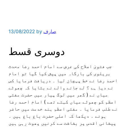
صارف
by
13/08/2022
دوسری قسط
جب فتویٰ اصلاح کی غرض سے امام احمد رضا محدث
بریلوی کی بارگاہ میں پیش کیا گیا تو امام
احمد رضا نے خط پہچان لیا ۔ دریافت فرمایا کس
نے دیا ہے ؟ لے جانے والے نے بتایا کہ چھوٹے
میاں نے ( گھر میں لوگ پیار میں حضرت مفتی
اعظم کو چھوٹے میاں کہتے تھے ) امام احمد رضا
نے طلب فرمایا ۔ مفتی اعظم ہند خدمت میں حاضر
ہوئے ۔ دیکھا کہ اعلی حضرت باغ باغ ہیں ۔
پیشانی اقدس پر بشاشت سے کرنیں پھوٹ رہی ہیں