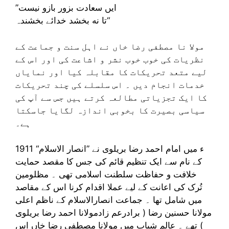
”ایں سعادت بزور بازو نیست
تا نه بخشد خدائے بخشندہ“
مولا نا مصطفی رضا خاں نے اہل سنت و جماعت کے
نظریات کی خوب خوب نشر و اشاعت کی اور اس کے
لیے متعد تحریکات کا مقابلہ کیا اور نمایاں
خدمات انجام دیں ۔ اس سلسلے کی چند تحریکات
کا ایک تجزیاتی مطالعہ کرتے ہیں جس سے آپ کی
سیاسی بصیرت کا بخوبی اندازہ لگایا جاسکتا
ہے۔
1911 ء میں امام احمد رضا بریلوی نے ”انصار الاسلام“
کے نام سے ایک تنظیم قائم کی جس کا مقصد حمایت
خلافت و حفاظت سلطنت اسلامی تھی ۔ مظلومین
تُرک کی اعانت کے لیے عملا اقدام کرنا اس کے مقاصد
میں شامل تھا ۔ جماعت انصارالاسلام کے ناظم اعلی
مولانا حسنین رضا ( برادرعم زادمولانا احمد رضا بریلوی
) تھے ۔ عالم شباب میں مولانا مصطفی رضا خاں اس