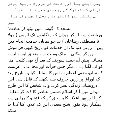
بھی اپنی بقا اور تحفظ کی ضرورت درپیش ہوئی
آپ اس کے تدارک کی ہرممکن سعی کرتے نظر آۓ ۔
اس سلسلہ میں ڈاکٹر غلام یحیٰ انجم رقم طراز
ہیں :
”۔۔۔۔۔۔۔ مسجد کے گوشہ میں بیٹھ کر عبادت
وریاضت سے لے کر میدان کے ہنگاموں تک انہوں ( مولا
نا مصطفی رضاخاں ) نے جو نمایاں خدمت انجام دیں
ہیں ۔ رہتی دنیا تک ان خدمات کو تاریخ کبھی فراموش
نہیں کر سکتی ۔ ملک وملت سے متعلق ایسے ایسے
مسائل پیش آۓ جسے سوچنے کے بعد آج بھی کلیجہ منہ
کو آنے لگتا ہے ۔ مگر جس جرأت اور مجاہدانہ عزیمت
کے ساتھ مفتی اعظم نے اس کا مقابلہ کیا وہ تاریخ ہند
کے اوراق پر زریں حروف سے لکھنے کے قابل ہے۔ اس
درویشانہ زندگی بسر کرنے والے شخص کا اس طرح
میدان میں آ کر اسلام دشمن عناصر کا ڈٹ کر مقابلہ
کرنا اور پھر اعلائے کلمہ حق کر کے فتح و کامرانی سے
ہمکنار ہونا بقول شیخ سعدی اس کے علاوہ کیا کہا جا
سکتا