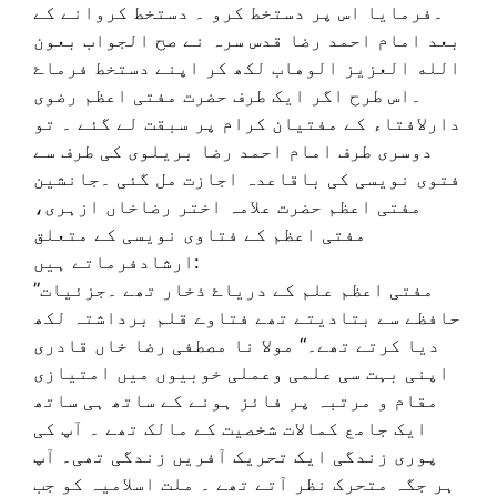
۔فرمایا اس پر دستخط کرو ۔ دستخط کروانے کے
بعد امام احمد رضا قدس سرہ نے صح الجواب بعون
الله العزيز الوهاب لکھ کر اپنے دستخط فرماۓ
۔اس طرح اگر ایک طرف حضرت مفتی اعظم رضوی
دارلافتاء کے مفتیان کرام پر سبقت لے گئے ۔ تو
دوسری طرف امام احمد رضا بریلوی کی طرف سے
فتوی نویسی کی باقاعدہ اجازت مل گئی ۔جانشین
مفتی اعظم حضرت علامہ اختر رضاخاں ازہری،
مفتی اعظم کے فتاوی نویسی کے متعلق
ارشادفرماتے ہیں:
”مفتی اعظم علم کے دریاۓ ذخار تھے ۔جزئیات
حافظے سے بتادیتے تھے فتاوے قلم برداشتہ لکھ
دیا کرتے تھے۔“ مولا نا مصطفی رضا خاں قادری
اپنی بہت سی علمی وعملی خوبیوں میں امتیازی
مقام و مرتبہ پر فائز ہونے کے ساتھ ہی ساتھ
ایک جامع کمالات شخصیت کے مالک تھے ۔ آپ کی
پوری زندگی ایک تحریک آفریں زندگی تھی۔ آپ
ہر جگہ متحرک نظر آتے تھے ۔ ملت اسلامیہ کو جب