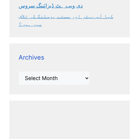
دی ویب ہٹ ڈیزائننگ سروس
کیا آپ بہتر اور سستے ہوسٹنگ کی تلاش
میں ہیں؟
Archives
Archives