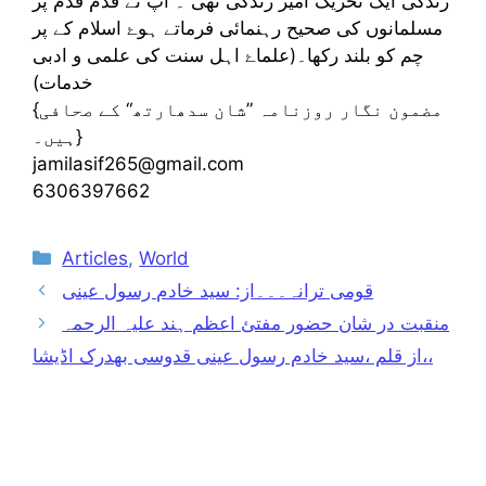
زندگی ایک تحریک آمیز زندگی تھی ۔ آپ نے قدم قدم پر
مسلمانوں کی صحیح رہنمائی فرماتے ہوۓ اسلام کے پر
چم کو بلند رکھا۔(علماۓ اہل سنت کی علمی و ادبی
خدمات)
{مضمون نگار روزنامہ ”شان سدھارتھ“ کے صحافی
ہیں۔}
jamilasif265@gmail.com
6306397662
Categories
Articles
,
World
قومی ترانہ۔۔۔از: سید خادم رسول عینی
منقبت در شان حضور مفتئ اعظم ہند علیہ الرحمہ
،،از قلم ،سید خادم رسول عینی قدوسی بھدرک اڈیشا