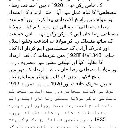
کے خاص رکن تھے۔ 1920 ء میں ”جماعت رضاۓ
مصطفی“ کا قیام عمل میں آیا ۔ فتنہ ارتداد کے انسداد
اور عوام میں راسخ الاعتقادی پیدا کرنے میں ”جماعت
رضاۓ مصطفی“ نے مثالی اور موثر کام کیا ۔ مولا نا
مصطفی رضا خاں اس کے رکن رکین تھے ۔ اس جماعت
کے ساتھ منسلک رہ کر مولانا نے اشاعت وتبلیغ اسلام
اور تحریک آزادی کے سلسلےمیں اہم کردار ادا کیا۔
چناچہ 1343ھ/1924ٕٕ ٕ میں شردھانند کے فتنہ ارتداد
کا مقابلہ کیا اور تبلیغی مشن میں مصروف رہے
اور مولا نا مصطفی رضا خاں نے فتنہ ارتداد کے دور میں
پانچ لاکھ ہندٶں کو کلمہ پڑھاکر مسلمان کیا۔
1919 ء میں تحریک خلافت اور 1920 ء میں تحریک
ترک موالات کے ہیجانی دور میں اسلامی تشخص کے
تحفظ کی خاطر مولانا مصطفی رضا خاں اپنے والد
ماجد امام احمد رضا محدث بریلوی اور دوسرے
ہمنوا علما کے شانہ بہ شانہ نظر آتے ہیں۔
1935 ء میں سکھوں نے انگریز حکام کی پشت
پناہی میں لاہور کی مسجد شہید گنج کومسمار کر