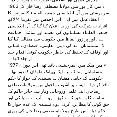
1963ء میں کان پور میں مولانا مصطفی رضا خاں کی
سر پرستی میں آل انڈیا سنی جمعیۃ العلماء کانفرنس کا
انعقادعمل میں آیا ۔ اس اجلاس میں تقریبا 4/لاکھ
افراد نے شرکت کی اور یہ اعلان کیا گیا کہ آل انڈیاسنی
جمعیۃ العلماء مسلمانوں کی معتمد اور نمائندہ جماعت
ہے ۔اور پر زور الفاظ میں حکومت سے مطالبہ کیا گیا
کہ مسلمانان ہند کی دینی، تعلیمی، اقتصادی ، لسانی
اور اوقاف کے تحفظ کی خاطر حکومت کوئی اقدام جلد
از جلد اٹھاۓ۔
1977 ء میں ملک میں ایمرجینسی نافذ تھی اس دوران
مسلمانان ہند کے لیے ایک بھیانک طوفان کا دور تھا ۔
حکومت کے حامی مفتیان نے نسبندی کے جواز کا حکم
نافذ کر دیا ۔ ایسے پر آشوب ماحول میں مولا نامصطفی
رضاخاں اپنے علمی وروحانی وقار سے جابر حاکم کے
سامنے کلمہ حق کہنے کھڑے ہوۓ ۔آپ نے بے با کی اور
حق گوئی کا مظاہرہ کرتے ہوۓ نسبندی کے عدم جواز کا
حکم دیا۔ اس طرح مولا نامصطفی رضا خاں کی پوری