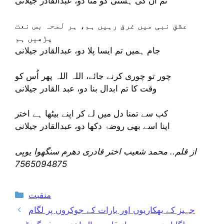
تم ان کی ہستی کو مٹا دو، عبدالقادر جیلانی
عشقِ نبی میں غرق رہیں ہم، ہر لمحہ بس نعت
پڑھیں ہم
جام ہمیں تم ایسا پلا دو، عبدالقادر جیلانی
چور تو چوری کرنے جائے، اللہ اللہ پھر اُس کو
وقت کا تم ابدال بنا دو، عبد القادر جیلانی
کب سے تمنا دل میں لے کر اپنے بیٹھا ہے اختر
اپنا اسے بھی روضۂ دکھا دو، عبدالقادر جیلانی
از قلم.. محمد شعیب اختر قادری دھرم سنگھوا یوپی
7565094875
Categories
منقبت
جہیز کے بھکاریوں اور بارات کے جوکروں پر لگام