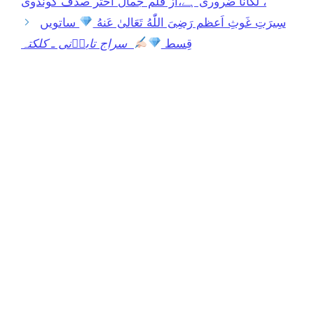
لگانا ضروری ہے،از قلم جمال اختر صدف گونڈوی ،
سِيرَتِ غَوثِ اَعظم رَضِىَ اللّٰهُ تَعَالىٰ عَنهُ
ساتویں
قِسط
سراج تاباؔنی ـ کلکتہ