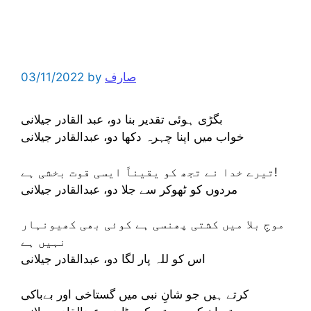
صارف
by
03/11/2022
بگڑی ہوئی تقدیر بنا دو، عبد القادر جیلانی
خواب میں اپنا چہرہ دکھا دو، عبدالقادر جیلانی
تیرے خدا نے تجھ کو یقیناً ایسی قوت بخشی ہے!
مردوں کو ٹھوکر سے جلا دو، عبدالقادر جیلانی
موجِ بلا میں کشتی پھنسی ہے کوئی بھی کھیونہار
نہیں ہے
اس کو للہ پار لگا دو، عبدالقادر جیلانی
کرتے ہیں جو شانِ نبی میں گستاخی اور بےباکی