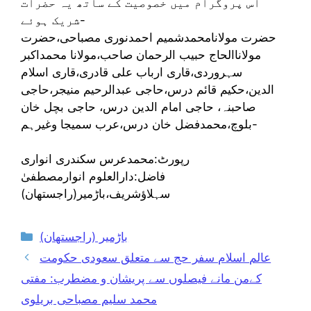
اس پروگرام میں خصوصیت کے ساتھ یہ حضرات
شریک ہوئے-
حضرت مولانامحمدشمیم احمدنوری مصباحی،حضرت
مولاناالحاج حبیب الرحمان صاحب،مولانا محمداکبر
سہروردی،قاری ارباب علی قادری،قاری اسلام
الدین،حکیم قائم درس،حاجی عبدالرحیم منیجر،حاجی
صاحبنہ، حاجی امام الدین درس، حاجی بچل خان
بلوچ،محمدفضل خان درس،عرب سمیجا وغیرہم-
رپورٹ:محمدعرس سکندری انواری
فاضل:دارالعلوم انوارمصطفیٰ
سہلاؤشریف،باڑمیر(راجستھان)
Categories
باڑمیر (راجستھان)
عالم اسلام سفر حج سے متعلق سعودی حکومت
کےمن مانے فیصلوں سے پریشان و مضطرب: مفتی
محمد سلیم مصباحی بریلوی