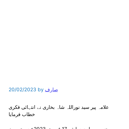
صارف
by
20/02/2023
علامہ پیر سید نوراللہ شاہ بخاری نے انتہائی فکری
خطاب فرمایا
حسب روایت سابقہ 17 فروری 2023عیسوی بروز