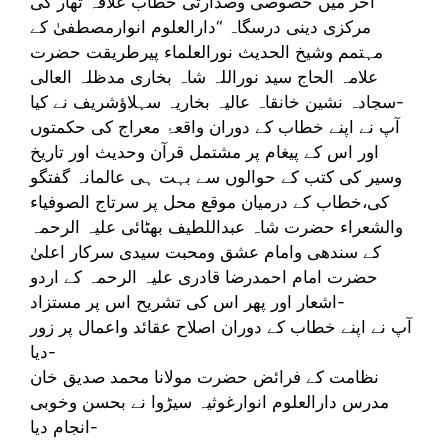
آخر میں خصوصی وصدارتی خطاب علاقہ تھار کی
مرکزی دینی درسگاہ “دارالعلوم انوارمصطفیٰ کے
مہتمم وشیخ الحدیث نورالعلماء پیرطریقت حضرت
علامہ الحاج سید نوراللہ شاہ بخاری مدظلہ العالی
سجادہ نشین خانقاہ عالیہ بخاریہ سہلاؤشریف نے کیا-
آپ نے اپنے خطاب کے دوران واقعۂ معراج کی حکمتوں
اور اس کے پیغام پر مشتمل قرآن وحدیث اور تاریخ
وسیر کی کتب کے حوالوں سے بہت ہی عالمانہ گفتگو
کی،خطاب کے درمیان موقع محل پر سرتاج الصوفیاء
والشعراء حضرت شاہ عبداللطیف بھٹائی علیہ الرحمہ
کے سندھی وامام عشق ومحبت سیدی سرکار اعلیٰ
حضرت امام احمدرضا قادری علیہ الرحمہ کے اردو
اشعار اور پھر اس کی تشریح اس پر مستزاد-
آپ نے اپنے خطاب کے دوران اصلاح عقائد واعمال پر زور
دیا-
نظامت کے فرائض حضرت مولانا محمد صدیق خان
مدرس دارالعلوم انوارغوثیہ سیڑوا نے بحسن وخوبی
انجام دیا-