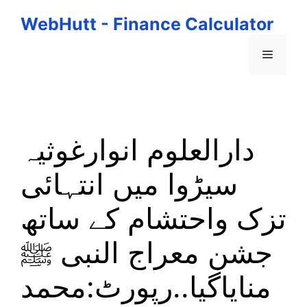
Skip
WebHutt - Finance Calculator
to
content
Menu
دارالعلوم انوارغوثیہ
سیڑوا میں انتہائی
تزک واحتشام کے ساتھ
جشن معراج النبی ﷺ
منایاگیا..رپورٹ:محمد