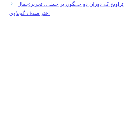
تراویح کے دوران دو جہگوں پر حملہ.. تحریر:جمال
اختر صدف گونڈوی