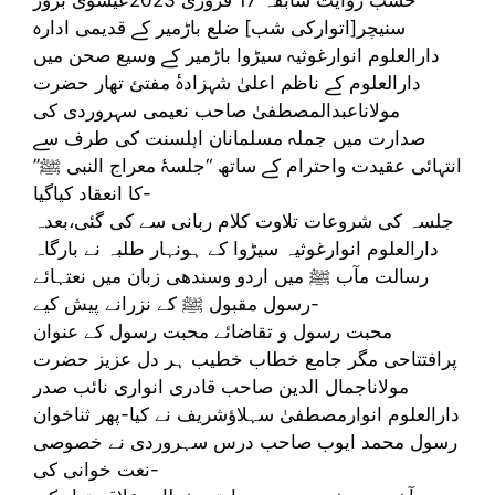
سنیچر[اتوارکی شب] ضلع باڑمیر کے قدیمی ادارہ
دارالعلوم انوارغوثیہ سیڑوا باڑمیر کے وسیع صحن میں
دارالعلوم کے ناظم اعلیٰ شہزادۂ مفتئ تھار حضرت
مولاناعبدالمصطفیٰ صاحب نعیمی سہروردی کی
صدارت میں جملہ مسلمانان اہلسنت کی طرف سے
انتہائی عقیدت واحترام کے ساتھ “جلسۂ معراج النبی ﷺ”
کا انعقاد کیاگیا-
جلسہ کی شروعات تلاوت کلام ربانی سے کی گئی،بعدہ
دارالعلوم انوارغوثیہ سیڑوا کے ہونہار طلبہ نے بارگاہ
رسالت مآب ﷺ میں اردو وسندھی زبان میں نعتہائے
رسول مقبول ﷺ کے نزرانے پیش کیے-
محبت رسول و تقاضائے محبت رسول کے عنوان
پرافتتاحی مگر جامع خطاب خطیب ہر دل عزیز حضرت
مولاناجمال الدین صاحب قادری انواری نائب صدر
دارالعلوم انوارمصطفیٰ سہلاؤشریف نے کیا-پھر ثناخوان
رسول محمد ایوب صاحب درس سہروردی نے خصوصی
نعت خوانی کی-