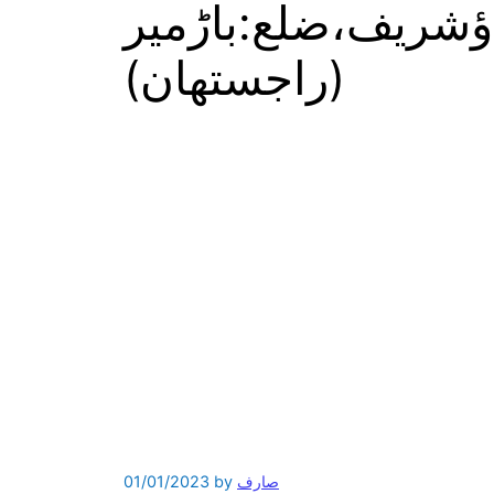
ؤشریف،ضلع:باڑمیر
(راجستھان)
صارف
by
01/01/2023