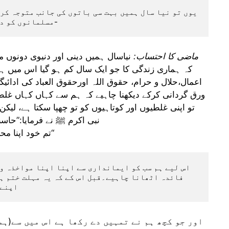
مسلمانوں کو دو اہم باتوں پر توجہ دینے کی سخت ضرورت ہے-
(1) ماضی کا احتساب:
نیاسال ہمیں دینی اور دنیوی دونوں مید
کہ ہماری زندگی کا جو ایک سال کم ہو گیا اس میں ہم نے
اعمال،حلال و حرام، حقوق اللہ اورحقوق العباد کی ادائی
ورق گردانی کرکے دیکھنا چاہیے کہ ہم سے کہاں کہاں غل
تو اپنی غلطیوں اور کوتاہیوں کو تو چھپا سکتا ہے، ل
نبی اکرم ﷺ نے فرمایا:”حاسبو 
”تم خود اپنا محاسبہ کرو،قبل اس کے کہ تمہارا حساب کیا جائے“
اپنے 