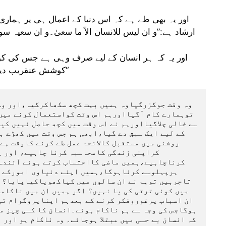
اور یہ بھی طے ہے کہ اس دنیا کے اعمال ہی پر ہماری ک
ارشاد ہے:”و ان لیس للانسان الاّ ما سعیٰ۔و ان سعیہ سوف یریٰ۔
کوشش عنقریب دیکھی جائے گی ۔پھر اسے پوراپورا بدلہ دیا جائے گا“
میں کوئی ترقی کی یا نہیں؟ اگر ہمیں ان میں ناکام