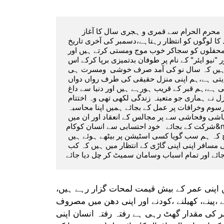
       جنوری سے عیسوی کلینڈر کی شروعات ہوتی ہے جب کہ محرم الحرام سے قمری و ہجری سال کا آغاز 
ہوتاہے،عموما ماہ جنوری کے آنے سے پہلے ہی نئے سال کی آمد کا لوگوں کو انتظار رہتاہے،دسمبر کی آخری تاریخ 
اور جنوری کی پہلی تاریخ،دن ورات کو لوگ جشن وطرب کی محفلوں کو سجاکر خوب موج ومستی کرتے ہیں اور 
نہ جانے کتنے واہیات وخرافات پر عمل پیرا ہوتے ہیں اور "نیو ایئر" کے نام پر طوفان بدتمیزی برپا کرکے اس 
کااستقبال کرتے ہیں اور اس موقع پر یہ بالکل ہی بھول جاتے ہیں کہ سال نو کی آمد صرف خوشی  ومسرت ہی 
نہیں بلکہ دراصل وہ ہمیں فکر واحتساب کی دعوت دیتی ہے،ہم اپنی منزل حقیقی کی طرف رواں دواں 
ہیں،ہماری بہار عمر خزاں کی طرف تیزی کےساتھ بڑھ رہی ہے،ہم قبر کے قریب ہورہے ہیں اور دنیا سے داغ 
مقارقت دینے کا وقت نزدیک سے نزدیک تر آرہاہے،فیاض ازل نے ہماری جو متعینہ زندگی لکھی تھی وہ اختتام 
کوپہنچنے والی ہے اس لیے سال نو کی آمد پر بےجارسوم وخرافات پر عمل کے بجائے ہمیں اپنا محاسبہ 
کرناچاہیے،بہر حال سالِ نو کے موقع پر لایعنی خرافات اور عیاشی وفحاشی سے پر مجالس کے انعقاد اور ان میں 
شرکت کے بجائے   خود احتسابی سے انسان کوکام&nbsp; لینا چاہیے۔کیونکہ حقیقی بات تو یہ ہے کہ اس دنیا میں 
انسان مسافر ہے اس کی زندگی مسافرانہ ہے بالکل اسی طرح کہ ہم سب گویا کسی اسٹیشن پر بیٹھے ہوئے ہیں 
جس کی گاڑی آئی وہ اپنے اگلے سفر کے لیے روانہ ہوگیا اور باقی مسافر اپنی اپنی گاڑی کے انتظار میں ہیں کہ کب 
 اپنی عمر کے بیش قیمت لمحات گزار رہے ہیں،
ے ،پینے، کھیلنے ،کودنے اور اپنی دھن میں مصروف
ر کی مقدار گھٹ رہی ہے رفتہ رفتہ انسان اپنی