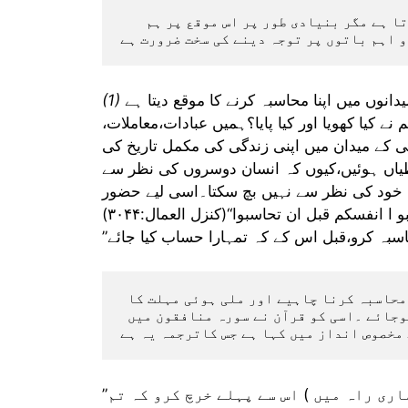
      یوں تو نیا سال ہمیں بہت سی باتوں کی جانب متوجہ کرتا ہے مگر بنیادی طور پر اس موقع پر ہم 
انوں میں اپنا محاسبہ کرنے کا موقع دیتا ہے
 کیا کھویا اور کیا پایا؟ہمیں عبادات،معاملات،
گی کے میدان میں اپنی زندگی کی مکمل تاریخ کی
طیاں ہوئیں،کیوں کہ انسان دوسروں کی نظر سے
یکن خود کی نظر سے نہیں بچ سکتا۔اسی لیے حضور
ا انفسکم قبل ان تحاسبوا“(کنزل العمال:۳۰۴۴)
 اس لیے ہم سب کو ایمانداری سے اپنا اپنا مواخذہ ومحاسبہ کرنا چاہیے اور ملی ہوئی مہلت کا 
فائدہ اٹھانا چاہیے۔قبل اس کے کہ یہ مہلت ختم ہوجائے ۔اسی کو قرآن نے سورہ منافقون میں  
مخصوص انداز میں کہا ہے جس کاترجمہ یہ ہے
”اور جو کچھ ہم نے تمہیں دے رکھا ہے اس میں سے(ہماری راہ میں ) اس سے پہلے خرچ کرو کہ تم