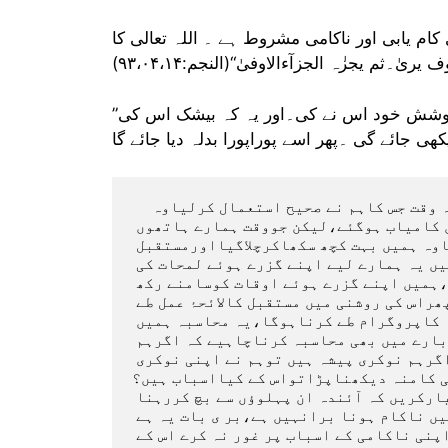
ام یابی اور ناکامی مشروط ہے ۔ اللہ تعالی کا
ثم یجزٰہ الجزآءالاوفیٰ“(النجم:۹۳،۰۴،۱۴)
”اور یہ کہ ہر انسان کے لیے صرف وہی ہے جس کی کوشش خود اس نے کی۔اور یہ کہ بیشک اس کی
    وہ وقت جوگزرگیاوہ ہمیں بہت کچھ سکھاکرگیا،اور وہ وقت جس کاہم نے صحیح استعمال کرلیاوہ 
توہمارے کام آگیااورہم اس وقت کواستعمال کرنے میں کامیاب ہوگئے،لیکن جووقت ہمارے ہاتھوں 
سے خالی چلاگیااورہم نے اس وقت میں کچھ حاصل نہیں کیاوہ ہمیں بہت کچھ سکھاکرچلاگیااورمستقبل 
کے لیے ایک سبق دے گیا،ابھی ہم جس وقت میں کھڑے ہیں یہ ہمارے لیے اپنے گزرے ہوئے لمحات کی 
روشنی میں مستقبل کالائحۂ عمل طے کرنے کاوقت ہے،ہمیں اپنے گزرے ہوئے اوقات کوسامنے رکھ 
کراپنی زندگی کامحاسبہ کرنا چاہیے، اور پھراس کی روشنی میں مستقبل کالائحۂ عمل طے 
کرناچاہیے،ہمیں ماضی کااحتساب کرتے ہوئے آئندہ کاپروگرام طے کرناہوگا،یہ محاسبہ ہمیں 
ہرپہلوسے کرناہوگا،ہمیں اپنے دنیاوی امورکے بارے میں بھی محاسبہ کرناچاہیے کہ اگرہم 
تاجرہیں توہم نے ان سالوں میں کیاکھویاکیاپایا؟اگرہم نوکری پیشہ ہیں توہم نے اپنی نوکری 
ی کامنہ دیکھناپڑاتواس کے کیااسباب ہیں؟
ان اسباب پرغوروفکر کرنے کے بعدہم اپناپروگرام تیارکریں کہ آئندہ ان پہلوؤں سے بچ کررہنا 
ہوگاجس کی وجہ سے ہم ناکام ہوئے۔انسان کا کسی چیز میں ناکام ہونا برانہیں ہے،بر ی بات یہ ہے 
کہ انسان بے حسی میں مبتلا ہوجائے۔ وہ ناکام ہو اور اپنی ناکامی کے اسباب پر غور نہ کرے اس کے 