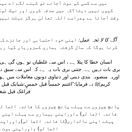
میں سے کسی کو موت آجائے تو کہنے لگے اے میر
کیوں نہیں دیتا؟کہ میں صدقہ کروں اور نیک لوگ
وقت آجاتا ہے پھراسے اللہ تعالیٰ ہرگز مہلت نہیں
(2)آگے کا لا ئحہ عمل:
اپنی خود احتسابی اور جائزے کے 
کرنا ہوگا کہ سال گزشتہ ہماری کمزوریاں کیا رہی 
انسان خطا کا پتلا ہے ، اس سے غلطیاں تو ہوں گی ہی
بری بات نہیں ہے۔جتنی بری بات یہ ہے کہ اس سے سبق نہ حا
اوریہ منصوبہ بندی دینی اور دنیاوی دونوں معاملات میں
کریمﷺ نے فرمایا:”اغتنم خمساً قبل خمسٍ:شبابک قبل
فراغک قبل شغلک،
فائدہ اٹھا لو) ،اوراپنی بیماری سے پہلے اپنی 
پہلے اپنی مالداری(کا فائدہ اٹھا لو)،اوراپنی
اٹھا لو) ،اوراپنی موت س