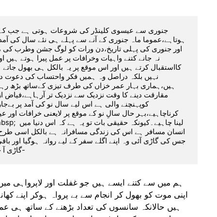
گاڑی آ جائے اور تمام اسباب وسامان سمیٹ کر چل دیا جائے-
ہم میں سے کتنے ایسے ہیں جو غفلت اور لاپرواہی میں
اپنی موت کو بھول کر انجام سے بے پرواہ ہوکر اپنے کھان
ہیں حالانکہ سانسوں کی تعداد بڑھنے کے ساتھ ہی عم