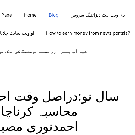
دی ویب ہٹ ڈیزائننگ سروس
Blog
Home
 Page
How to earn money from news portals?
آو ویب سائٹ چلانا
کیا آپ بہتر اور سستے ہوسٹنگ کی تلاش می
سال نو:دراصل وقت احت
محاسبہ کرناچاہ
احمدنوری مصباح