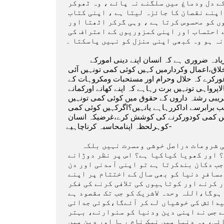
قدم پیچھے ہٹیں ، اور فکر مندی کی کوئی چنگاری اس کے دل ودماغ میں سلگنے نہ پائے ، وہ ٹھوکر 
کھائے ، لیکن ٹھوکر اس کے لیے مہمیز نہ بنے ۔جو شخص اپنے نقصان کا جائزہ لیتا ہے ، اپنی کتاب 
زندگی پر نظرڈالتے ہوئے ، اپنی کمیوں اورکوتاہیوں کو محسوس کرتا ہے ، وہی گرکر اٹھتا اور 
اپنی منزل کی طرف رواں دواں ہوتا ہے ۔ جس میں اپنے احتساب اور اپنی کمزوریوں کے اعتراف کی 
 نہ ہو وہ کبھی اپنی منزل کو نہیں پاسکتا ۔
           جس طرح دنیاوی امورمیں محاسبہ ضروری ہے اس سے کہیں زیادہ ضروری ہے کہ انسان اپنے دینی امورکے 
بارے میں محاسبہ کرے، انسان یہ غورکرے کہ اس کے دین واخلاق،اعمال وکردارمیں کہیں کوئی کمی تونہیں آئی 
ہے،عبادات میں کوئی کوتاہی تونہیں رہ گئی،اپنے معاملات پرغورکرے کہ حلال وحرام اور مستحبات ومکروہات کے 
جواحکام شریعت نے دییے ہیں ،ان سب میں کہیں کوئی غفلت یالاپرواہی تونہیں برت رہاہے کہ اپنے کھانے اورکمانے 
میں حلال وحرام کی تمیزنہ کر پارہو،اپنے والدین اورقریبی رشتہ داروں کے حقوق میں کوئی کمی تونہیں 
کررہاہے،اپنی اولاداوربیوی کے جوفرائض وحقوق ہیں وہ سب برابرسے اداکررہاہے یانہیں؟اگرکہیں کوئی کمی 
یاکوتاہی ملے تواس کے اسباب پرغوروفکرکرتے ہوئے اس کمی کودورکرنے کی کوشش کرے،غرضیکہ انسان 
کوہرلحظہ اپنامحاسبہ کرناچاہیے-

       حاصل کلام یہ ہے کہ سال کی تبدیلی،کلینڈر کی شروعات دراصل خوشی ومسرت نہیں بلکہ 
خوداحتسابی و جائزہ کی دعوت دیتے ہیں،بچا کتنا ہے؟ اور کھویا کیاکیا ہے؟ اس پر نظر دوڑانے 
کی طرف متوجہ کرتے ہیں،جس طرح ایک دکان دار شام کو جب دکان بندکرتا ہے تو اپنی آمدنی اور دن 
بھر کی وصولی وغیرہ پر نظر ڈال کر حساب کرتا ہے،مسافرِ دنیا کو بھی سال کے اختتام پر اپنے 
گزرے ہوئے لیل ونہار پر نظر ڈال کر کمیوں کو دور کرنے اور کوتاہیوں کی تلافی کرنے کی فکر 
کرنی چاہیے-آج ہم ہیں کل ہماری جگہ کوئی اور ہوگا،اللہ وحدہ لاشریک کو جب تک مقصود ہے 
کائنات کا نظام چلےگا،انسان بدلتے رہیں گے،کوئی پیدائش کی خوشیاں لے کر آئےگا،کوئی جدائی 
کاغم دےکر جائےگا،اس میں کامیاب وبامراد وہ ہے جس نے اپنی دین ودنیا کو سنوارنے، بہتر 
بنانے اور مقصود کو حاصل کرنے میں اپنی زندگی لگائی، وہ دنیا میں نیک نام رہا اور دین میں 