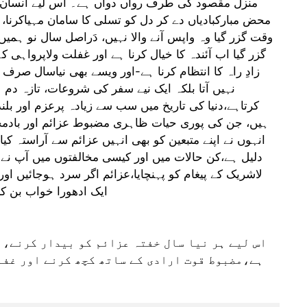
منزل مقصود کی طرف رواں دواں ہے۔ اس لیے انسان کو اپ
محض مبارکبادیاں دے کر دل کو تسلی کا سامان مہیاکرنا،ہر 
وقت گزر گیا وہ واپس آنے والا نہیں، دَراصل سال نو ہمیں
گزر گیا اب آئندہ کا خیال کرنا ہے اور غفلت ولاپرواہی 
زادِ راہ کا انتظام کرنا ہے-اور ویسے بھی نیاسال صر
نہیں آتا بلکہ ایک نیے سفر کی شروعات، تازہ دم 
کرتاہے،دنیا کی تاریخ میں سب سے زیادہ پرعزم اور بلن
ہیں، جن کی پوری حیات ظاہری مضبوط عزائم اور بادمخا
انہوں نے اپنے متبعین کو بھی انہیں عزائم سے آراستہ 
دلیل ہے،کن حالات میں اور کیسی مخالفتوں میں آپ نے د
لاشریک کے پیغام کو پہنچایا،عزائم اگر سرد ہوجائیں اور 
ایک ادھورا خواب بن ک
اس لیے ہر نیا سال خفتہ عزائم کو بیدار کرنے،
ہے،مضبوط قوت ارادی کے ساتھ کچھ کرنے اور غفل