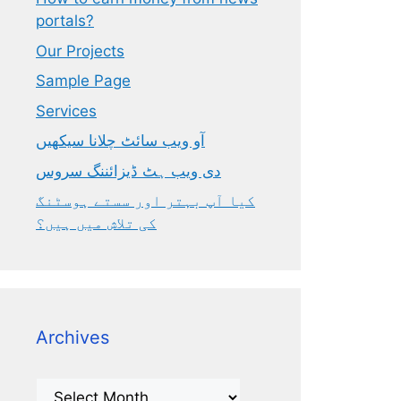
portals?
Our Projects
Sample Page
Services
آو ویب سائٹ چلانا سیکھیں
دی ویب ہٹ ڈیزائننگ سروس
کیا آپ بہتر اور سستے ہوسٹنگ
کی تلاش میں ہیں؟
Archives
Archives