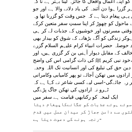
نے اعمال وافعال کا جائزہ لینا بہتر ہے نا کہ
گزرا ہوا دن آئندہ کی یاد دلانے والا ہے اور جو
 یہی پیغام دیتا ہے کہ جس وقت کو گزرنا تھا وہ
کے ماحول کو چھوڑ کر اپنا سمتِ سفر متعین کرکے
ف وقتی مسرتوں اور خوشیوں کے جذبات لے کر ہی
ہوکر زندگی کو آگے بڑھانے کے شوق کو بیدار بھی
د حوصلہ حضرات انبیاء کرام علیہم السلام گزرے
لف کے مقابل دیوار آہنی بن کر گزری ہیں، اور
کیا،خود نبی کریم ﷺ کی ذات گرامی اس کی واضح
ین حق کی تبلیغ کی اور انسانیت تک اللہ وحدہ
ارادوں میں تھکن آجائے تو پھر کامیابی وکامرانی
ر رہ جائےگی-اسی لیے کسی شاعر نے کہا ہے کہ
ٹہرو نہ ارادوں کی تھکن جاگ پڑےگی
ایک لمحہ کو رکنابھی قیامت ہے سفر میں
 سوئے ہوئے جذبات کو جگانےکاپیغام دیتا
توں سے دامن جھاڑ کر میدان عمل میں قدم
رنجہ ہونے کی دعوت دیتا ہے-