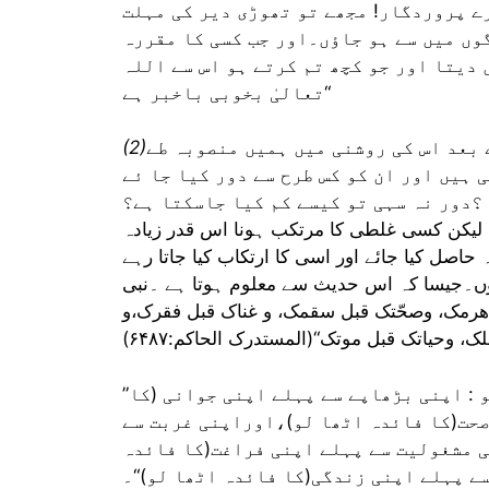
ے پروردگار! مجھے تو تھوڑی دیر کی مہلت
وں میں سے ہو جاؤں۔اور جب کسی کا مقررہ
 دیتا اور جو کچھ تم کرتے ہو اس سے اللہ
تعالیٰ بخوبی باخبر ہے“
بعد اس کی روشنی میں ہمیں منصوبہ طے
ہیں اور ان کو کس طرح سے دور کیا جا ئے
؟دور نہ سہی تو کیسے کم کیا جاسکتا ہے؟
 لیکن کسی غلطی کا مرتکب ہونا اس قدر زیادہ
صل کیا جائے اور اسی کا ارتکاب کیا جاتا رہے
 ہوں۔جیسا کہ اس حدیث سے معلوم ہوتا ہے ۔نبی
 ھرمک، وصحّتک قبل سقمک، و غناک قبل فقرک،و
 وحیاتک قبل موتک“(المستدرک الحاکم:۶۴۸۷)
”پانچ چیزوں سے پہلے پانچ چیزوں کا فائدہ اٹھا لو : اپنی بڑھاپے سے پہلے اپنی جوانی (کا
صحت(کا فائدہ اٹھا لو)،اوراپنی غربت سے
 مشغولیت سے پہلے اپنی فراغت(کا فائدہ
ے پہلے اپنی زندگی(کا فائدہ اٹھا لو)“۔