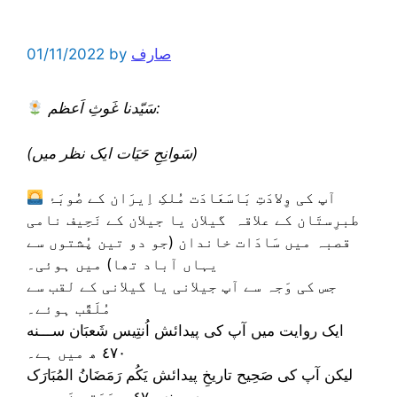
صارف
by
01/11/2022
سَیّدنا غَوثِ اَعظم:
(سَوانِحِ حَیَات ایک نظر میں)
آپ کی وِلادَتِ بَاسَعَادَت مُلکِ اِیرَان کے صُوبَۂ
طبرِستَان کے علاقہ گیلان یا جیلان کے نَحِیف نامی
قصبہ میں سَادَات خاندان (جو دو تین پُشتوں سے
یہاں آباد تھا) میں ہوئی۔
جس کی وَجہ سے آپ جیلانی یا گیلانی کے لقب سے
مُلَقَّب ہوئے۔
ایک روایت میں آپ کی پیدائش اُنتِیس شَعبَان ســـنه
٤٧٠ ھ میں ہے۔
لیکن آپ کی صَحِیح تاریخِ پيدائش یَکُم رَمَضَانُ المُبَارَک