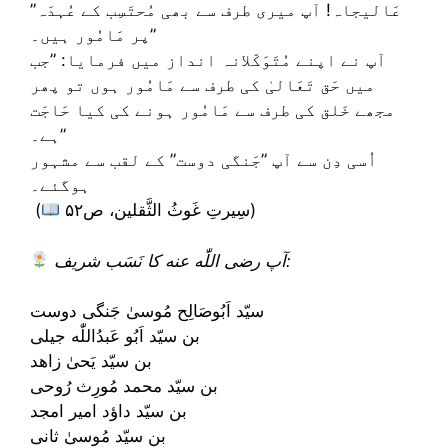
”عَالیجاہ! آپ میری طرف سے بھی مُحتَسِب کے عُہدَہ
پر مَامُور ہیں۔”
آپ نے اپنے مُتَوَکّلانہ انداز میں فرمایا: ”جب
میں حَق تَعَالیٰ کی طرف سے مَامُور ہوں تو پھر
مجھے خَلق کی طرف سے مَامُور ہونے کی کیا حَاجَت
ہے۔”
اُسی دِن سے آپ ”جَنگی دوست” کے لقب سے مشہور
ہوگئے۔
سِیرتِ غَوثُ الثَّقلین، ص۵۲)
(
آپ رضى اللّٰه عنه کا نَسَب شریف:
سیّد اَبُوصَالِح مُوسیٰ جَنگی دوست
بن سیّد اَبُو عَبدُاللّٰه جیلی
بن سیّد یَحیٰ زاهد
بن سیّد محمد مُورِث رُوحى
بن سیّد داؤد امير امجد
بن سیّد مُوسیٰ ثانی