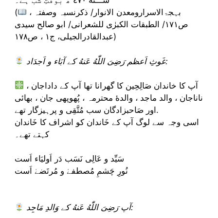
ســـنه ٤٧٠ ھ بَوَقتِ شَب ہے۔
بہجۃالاسرارومعدن الانوار/ ذکرنسبہ وصفتہ ،
(
ص۱۷۱/ الطبقات الکبرٰی للشعرانی/ ابو صالح سیدی
عبدالقادرالجیلی، ج۱ ، ص۱٧٨)
غَوثِ اَعظم رَضِىَ اللّٰهُ عَنهُ کے آبَاء و اَجدَاد:
آپ کا خاندان صَالِحِین کا گھرانا تھا آپ کے داداجان ،
ناناجان ، والد ماجد ، والدهٔ محترمہ ، پُھوپھی جان ، بھائی
اور صَاحبزادگان سب مُتَّقِی و پرہیزگار تھے.
اسی وجہ سے لوگ آپ کے خَاندان کو اشراف کا خَاندان
کہتے تھے۔
سَیِّد و عَالِی نَسَب دَر اَولیَاء اَست
نُورِ چَشمِ مُصطفےٰ و مُرتَضےٰ اَست
آپ رَضِىَ اللّٰهُ عَنهُ کے وَالدِ مَاجِد: