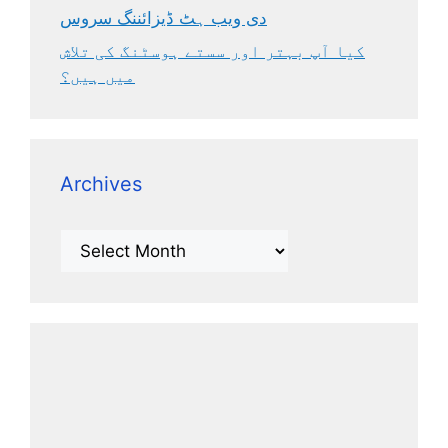
دی ویب ہٹ ڈیزائننگ سروس
کیا آپ بہتر اور سستے ہوسٹنگ کی تلاش
میں ہیں؟
Archives
Archives