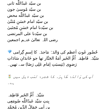
بن سیّد عَبدُاللّٰه ثانى
بن سیّد مُوسیٰ جون
بن سیّد عَبدُاللّٰه محض
بن سیّد امام حَسَنِ مُثنّیٰ
بن سیّدنا امام حَسَنِ مُجتَبىٰ
بن سیّدنا علی المرتضی
رضی اللہ تعالیٰ عنہم اجمعین
حُضُور غَوثِ اَعظم کی وَالدَہُ مَاجدَہ کا اِسمِ گِرامی
سَیِّدَہ فَاطِمَہ اُمُّ الخَیر اَمَةُ الجَبَّار تھا جو خَاندَانِ سَادَاتِ
رَضوِی (بَنِسبَتِ اِمَام عَلِى رَضَا) سے تھیں۔
آپ کی وَالدَۂ طَاہِرَہ کا شجرۂ نَسَب ذیل میں
ہے۔
سَیِّدَہ اُمُّ الخَیر فَاطِمَہ
بِنتِ سَیِّد عَبدُاللّٰه صُومَعِی
بِن اَبِی جَمَالُ الدِّین مُحَمَّد