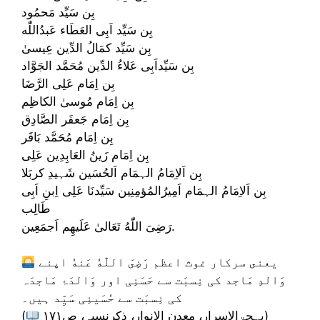
بِن سَیِّد مَحمُود
بِن سَیِّد اَبِی العَطَاء عَبدُاللّٰه
بِن سَیِّد کمَالُ الدِّین عِیسیٰ
بِن سَیِّداَبِی عَلاءُ الدِّین مُحَمَّد الجَوَّاد
بِن اِمَام عَلِی الرَّضَا
بِن اِمَام مُوسیٰ الکاظِم
بِن اِمَام جَعفَر الصَّادِق
بِن اِمَام مُحَمَّد بَاقَر
بِن اِمَام زَینُ العَابِدِین عَلِی
بِن اَلاِمَامُ الہمَام اَلحُسَین شَہیدِ کربَلا
بِن اَلاِمَامُ الہمَام اَمِیرُالمُؤمِنِین سَیِّدنَا عَلِی اِبنِ اَبِی
طَالِب
رَضِىَ اللّٰهُ تَعَالىٰ عَلَيهِم اَجمَعِين.
يعنى سركار غوث اعظم رَضِىَ اللّٰهُ عَنهُ اپنے
وَالدِ مَاجد کی نِسبَت سے حَسَنِی اور وَالدَۂ مَاجدَہ
کی نِسبَت سے حُسَینِی سَیِّد ہیں۔
بہجۃالاسرار، معدن الانوار، ذکرنسبہ، ص۱۷۱)
(