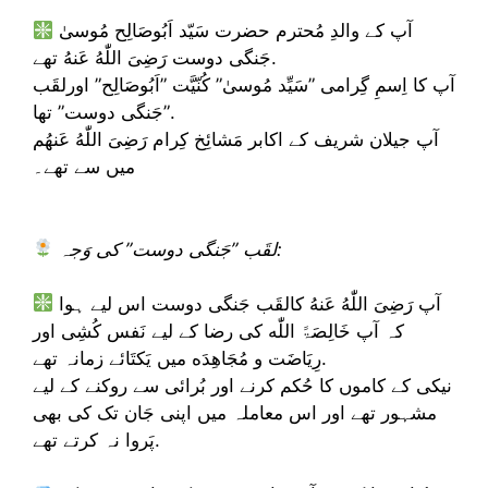
آپ کے والدِ مُحترم حضرت سَيّد اَبُوصَالِح مُوسیٰ
جَنگی دوست رَضِىَ اللّٰهُ عَنهُ تھے.
آپ کا اِسمِ گِرامی ”سَیِّد مُوسیٰ” کُنّيَّت ”اَبُوصَالِح” اورلقَب
”جَنگی دوست” تھا.
آپ جیلان شریف کے اکابر مَشائِخ کِرام رَضِىَ اللّٰهُ عَنهُم
میں سے تھے۔
لقَب ”جَنگی دوست” کی وَجہ:
آپ رَضِىَ اللّٰهُ عَنهُ کالقَب جَنگی دوست اس لیے ہوا
کہ آپ خَالِصَۃً اللّٰه کی رضا کے لیے نَفس کُشِی اور
رِیَاضَت و مُجَاهِدَه میں یَکتَائے زمانہ تھے.
نیکی کے کاموں کا حُکم کرنے اور بُرائی سے روکنے کے لیے
مشہور تھے اور اس معاملہ میں اپنی جَان تک کی بھی
پَروا نہ کرتے تھے.