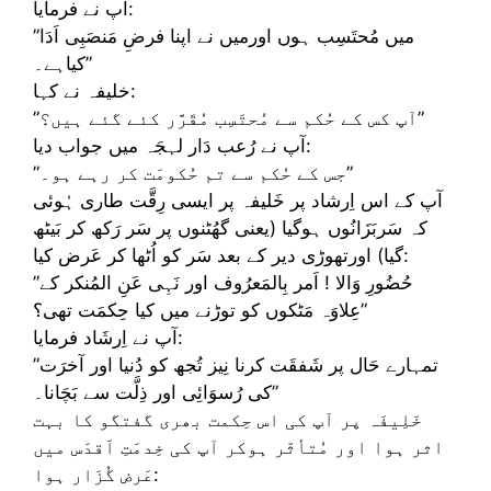
آپ نے فرمایا:
”میں مُحتَسِب ہوں اورمیں نے اپنا فرضِ مَنصَبِی اَدَا
کیاہے۔”
خلیفہ نے کہا:
”آپ کس کے حُکم سے مُحتَسِب مُقَرَّر کئے گئے ہیں؟”
آپ نے رُعب دَار لہجَہ میں جواب دیا:
”جس کے حُکم سے تم حُکومَت کر رہے ہو۔”
آپ کے اس اِرشاد پر خَلیفہ پر ایسی رِقَّت طاری ہُوئی
کہ سَربَزَانُوں ہوگیا (یعنی گھُٹنوں پر سَر رَکھ کر بَیٹھ
گیا) اورتھوڑی دیر کے بعد سَر کو اُٹھا کر عَرض کیا:
”حُضُورِ وَالا ! اَمر بِالمَعرُوف اور نَہِی عَنِ المُنکر کے
عِلاوَہ مَٹکوں کو توڑنے میں کیا حِکمَت تھى؟”
آپ نے اِرشَاد فرمایا:
”تمہارے حَال پر شَفقَت کرنا نِیز تُجھ کو دُنیا اور آخرَت
کی رُسوَائِی اور ذِلَّت سے بَچَانا۔”
خَلِیفَہ پر آپ کی اس حِکمت بھری گفتگو کا بہت
اثر ہوا اور مُتأثّر ہوکر آپ کی خِدمَتِ اَقدَس میں
عَرض گُزَار ہوا: