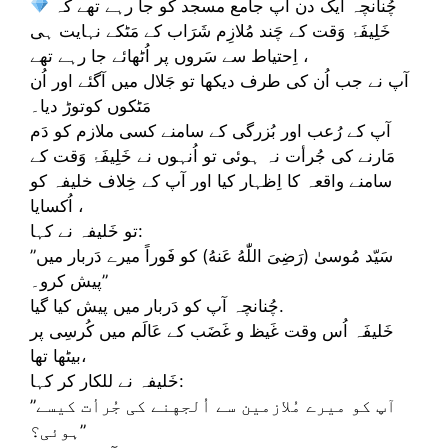
چُنانچہ ایک دن آپ جامع مسجد کو جا رہے تھے کہ
خَلِیفَۂ وَقت کے چَند مُلازِم شَرَاب کے مَٹکے نہایت ہی
اِحتیاط سے سَروں پر اُٹھائے جا رہے تھے ،
آپ نے جب اُن کی طرف دیکھا تو جَلال میں آگئے اور اُن
مَٹکوں کوتوڑ دیا۔
آپ کے رُعب اور بُزرگی کے سامنے کسی ملازم کو دَم
مَارنے کی جُرأت نہ ہوئی تو اُنہوں نے خَلِیفَۂ وَقت کے
سامنے واقعہ کا اِظہار کیا اور آپ کے خِلاف خليفہ کو
اُكسايا ،
تو خَليفہ نے کہا:
”سَیّد مُوسیٰ (رَضِىَ اللّٰهُ عَنهُ) کو فَوراً میرے دَربار میں
پیش کرو۔”
چُنانچہ آپ کو دَربار میں پیش کیا گیا.
خَلیفَہ اُس وقت غَیظ و غَضَب كے عَالَم ميں کُرسِی پر
بيٹھا تھا،
خَليفہ نے للکار کر کہا:
”آپ کو میرے مُلازمین سے اُلجهنے کی جُرأت كيسے
ہوئی؟”