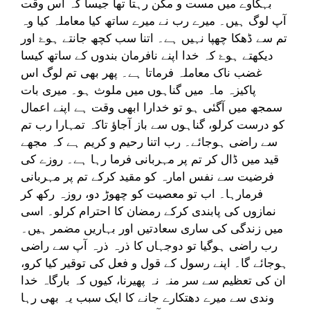
بہکاوے میں مست و مگن رہتا تھا جیسا کہ اس وقت
آپ لوگ ہیں۔ میرے رب نے میرے ساتھ کیا معاملہ کیا وہ
تم سے ڈھکا چھپا نہیں ہے۔ اتنا سب کچھ جانتے ہوۓ اور
دیکھتے ہوۓ کہ خدا اپنے نافرمان بندوں کے ساتھ کیسا
غضب ناک معاملہ فرماتا ہے۔ پھر بھی تم لوگ اس
پاکیزہ ماہ میں گناہوں میں ملوث ہو۔ میری بات
سمجھ میں آگئی ہو تو خدارا ابھی وقت ہے اپنے اعمال
کو درست کرلو، گناہوں سے باز آجاؤ تاکہ تمہارا رب تم
سے راضی ہوجائے۔ رب اتنا رحیم و کریم ہے کہ مجھے
قید میں ڈال کر تم پر مہربانی فرما رہا ہے۔ روزے کی
فرضیت سے نفس امارہ کو مقید کرکے تم پر مہربانی
فرمارہا۔ اب تو معصیت کو چھوڑ دو، روزہ رکھ کر
نمازوں کی پابندی کرکے رمضان کا احترام کرلو۔ اسی
میں زندگی کی ساری سعادتیں اور بہاریں مضمر ہیں۔
رب راضی ہوگیا تو دوجہاں کا ذرہ ذرہ آپ سے راضی
ہوجائے گا۔ اپنے رسول کے قول و فعل کی توقیر کیا کرو،
ان کی تعظیم سے سر منہ نہ پھیرنا، کیوں کہ بارگاہ خدا
وندی سے میرے دھتکارے جانے کا ایک سبب یہ بھی رہا