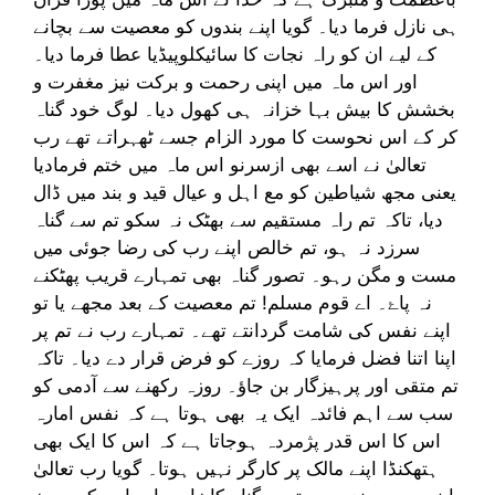
ہی نازل فرما دیا۔ گویا اپنے بندوں کو معصیت سے بچانے
کے لیے ان کو راہ نجات کا سائیکلوپیڈیا عطا فرما دیا۔
اور اس ماہ میں اپنی رحمت و برکت نیز مغفرت و
بخشش کا بیش بہا خزانہ ہی کھول دیا۔ لوگ خود گناہ
کر کے اس نحوست کا مورد الزام جسے ٹھہراتے تھے رب
تعالیٰ نے اسے بھی ازسرنو اس ماہ میں ختم فرمادیا
یعنی مجھ شیاطین کو مع اہل و عیال قید و بند میں ڈال
دیا، تاکہ تم راہ مستقیم سے بھٹک نہ سکو تم سے گناہ
سرزد نہ ہو، تم خالص اپنے رب کی رضا جوئی میں
مست و مگن رہو۔ تصور گناہ بھی تمہارے قریب پھٹکنے
نہ پاۓ۔ اے قوم مسلم! تم معصیت کے بعد مجھے یا تو
اپنے نفس کی شامت گردانتے تھے۔ تمہارے رب نے تم پر
اپنا اتنا فضل فرمایا کہ روزے کو فرض قرار دے دیا۔ تاکہ
تم متقی اور پرہیزگار بن جاؤ۔ روزہ رکھنے سے آدمی کو
سب سے اہم فائدہ ایک یہ بھی ہوتا ہے کہ نفس امارہ
اس کا اس قدر پژمردہ ہوجاتا ہے کہ اس کا ایک بھی
ہتھکنڈا اپنے مالک پر کارگر نہیں ہوتا۔ گویا رب تعالیٰ