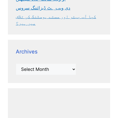
دی ویب ہٹ ڈیزائننگ سروس
کیا آپ بہتر اور سستے ہوسٹنگ کی تلاش
میں ہیں؟
Archives
Archives