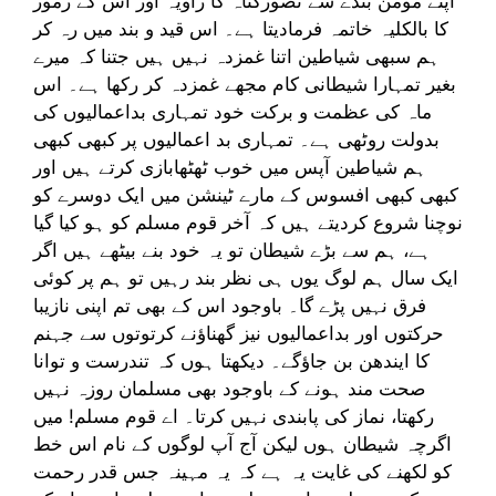
اپنے مومن بندے سے تصورگناہ کا زاویہ اور اس کے رموز
کا بالکلیہ خاتمہ فرمادیتا ہے۔ اس قید و بند میں رہ کر
ہم سبھی شیاطین اتنا غمزدہ نہیں ہیں جتنا کہ میرے
بغیر تمہارا شیطانی کام مجھے غمزدہ کر رکھا ہے۔ اس
ماہ کی عظمت و برکت خود تمہاری بداعمالیوں کی
بدولت روٹھی ہے۔ تمہاری بد اعمالیوں پر کبھی کبھی
ہم شیاطین آپس میں خوب ٹھٹھابازی کرتے ہیں اور
کبھی کبھی افسوس کے مارے ٹینشن میں ایک دوسرے کو
نوچنا شروع کردیتے ہیں کہ آخر قوم مسلم کو ہو کیا گیا
ہے، ہم سے بڑے شیطان تو یہ خود بنے بیٹھے ہیں اگر
ایک سال ہم لوگ یوں ہی نظر بند رہیں تو ہم پر کوئی
فرق نہیں پڑے گا۔ باوجود اس کے بھی تم اپنی نازیبا
حرکتوں اور بداعمالیوں نیز گھناؤنے کرتوتوں سے جہنم
کا ایندھن بن جاؤگے۔ دیکھتا ہوں کہ تندرست و توانا
صحت مند ہونے کے باوجود بھی مسلمان روزہ نہیں
رکھتا، نماز کی پابندی نہیں کرتا۔ اے قوم مسلم! میں
اگرچہ شیطان ہوں لیکن آج آپ لوگوں کے نام اس خط
کو لکھنے کی غایت یہ ہے کہ یہ مہینہ جس قدر رحمت