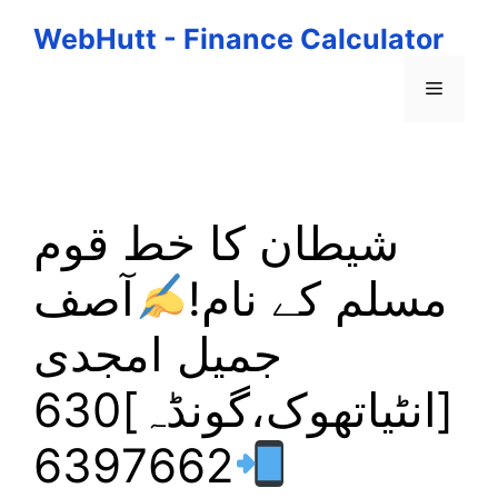
Skip
WebHutt - Finance Calculator
to
content
Menu
شیطان کا خط قوم
مسلم کے نام!
آصف
جمیل امجدی
[انٹیاتھوک،گونڈہ]630
6397662