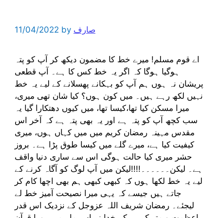
صارف
by
11/04/2022
اے قوم مسلم! میرے خط کا مضمون دیکھ کر آپ کو پتہ
ہوگیا ہوگا کہ اگر یہ خط کس کا ہے۔ آپ قطعی
پریشان نہ ہوں ہم آپ کو بہکانے پھسلانے کے لیے یہ خط
نہیں لکھ رہے ہیں۔ میں کون ہوں؟ کیا شان تھی میری،
میرا مسکن کیا تھا،کیسا تھا، میں کیوں دھتکارا گیا یہ
سب کچھ آپ کو پتہ ہے اور یہ بھی پتہ ہے کہ آخر اس
مقدس مہینہ رمضان کریم میں میں کہاں ہوں، میری
کیفیت کیا ہے، میرے گلے میں کیسا طوق پڑا ہے۔ بروز
حشر میری کیا حالت ہوگی اس سے ساری دنیا واقف
ہے۔ لیکن۔۔۔۔۔۔!!!!لیکن میں آپ لوگ کو آگاہ کرنے کے
لیے یہ خط لکھا ہوں کہ کبھی کبھی ہم بھی اچھا کام کر
جاتے ہیں جیسے کہ یہی میرا نصیحت آمیز خط لے
لیجئے۔ رمضان شریف اللہ عزوجل کے نزدیک اس قدر
باعظمت و متبرک ہے کہ خدا نے اس ماہ میں پورا قرآن