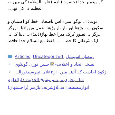
کہ پیغمبر خدا (حضرت) آدم (علیہ السلام) کی میں نے
تعظیم نہ کی تھی۔
نوٹ: اے لوگو! میرے اس ناصحانہ خط کو اطمنان و
سکون سے پڑھنا اور بار بار پڑھنا، عمل میں لانا۔ ہرگز
ہرگز یہ تصور کرکے میرا خط پھاڑ(ڈلیڈ) نہ دینا کہ یہ
ایک شیطان کا خط ہے۔ فقط مع السلام خدا حافظ
Categories
رمضان اسپیشل
,
Uncategorized
,
Articles
نسخہ اتحاد و اختلاف-
حسن نوری گونڈوی
زکوٰة احادیث کے آئینے میں- از:(علامہ)پیرسیدنوراللہ
شاہ بخاری مہتمم وشیخ الحدیث:دارالعلوم
انوارمصطفیٰ سہلاؤشریف،باڑمیر (راجستھان)