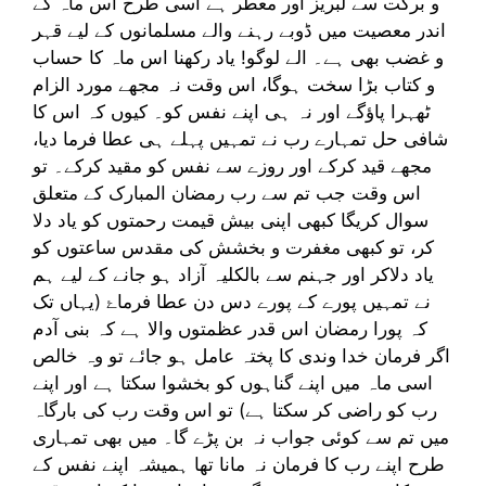
و برکت سے لبریز اور معطر ہے اسی طرح اس ماہ کے
اندر معصیت میں ڈوبے رہنے والے مسلمانوں کے لیے قہر
و غضب بھی ہے۔ الے لوگو! یاد رکھنا اس ماہ کا حساب
و کتاب بڑا سخت ہوگا، اس وقت نہ مجھے مورد الزام
ٹھہرا پاؤگے اور نہ ہی اپنے نفس کو۔ کیوں کہ اس کا
شافی حل تمہارے رب نے تمہیں پہلے ہی عطا فرما دیا،
مجھے قید کرکے اور روزے سے نفس کو مقید کرکے۔ تو
اس وقت جب تم سے رب رمضان المبارک کے متعلق
سوال کریگا کبھی اپنی بیش قیمت رحمتوں کو یاد دلا
کر، تو کبھی مغفرت و بخشش کی مقدس ساعتوں کو
یاد دلاکر اور جہنم سے بالکلیہ آزاد ہو جانے کے لیے ہم
نے تمہیں پورے کے پورے دس دن عطا فرماۓ (یہاں تک
کہ پورا رمضان اس قدر عظمتوں والا ہے کہ بنی آدم
اگر فرمان خدا وندی کا پختہ عامل ہو جائے تو وہ خالص
اسی ماہ میں اپنے گناہوں کو بخشوا سکتا ہے اور اپنے
رب کو راضی کر سکتا ہے) تو اس وقت رب کی بارگاہ
میں تم سے کوئی جواب نہ بن پڑے گا۔ میں بھی تمہاری
طرح اپنے رب کا فرمان نہ مانا تھا ہمیشہ اپنے نفس کے