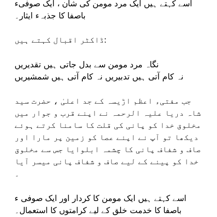
اسے کہتے ہیں ایک مرد مومن کی شان ، ایک صوفیء
باصفا کا جذبہء ایثار۔
ڈاکٹر اقبال کہتے ہیں:
نگاہ مرد مومن سے بدل جاتی ہیں تقدیریں
نہ کام آتی ہیں تدبیریں نہ کام آتی ہیں شمشیریں
جب مفتیء اعظم اڑیسہ کے جد اعلیٰ ، حضرت سید
شاہ دریا علیہ الرحمہ نے اپنے قرب و جوار میں
مخلوق خدا کو پانی کی قلت کا سامنا کرتے ہوئے
دیکھا تو آپ نے اپنے عصا کو زمین پر مارا اور
صاف و شفاف پانی کا چشمہ ابلوایا جس سے مخلوق
خدا کو پینے کے لیے صاف و شفاف پانی میسر آیا
۔
اسے کہتے ہیں ایک مومن کا کردار اور ایک صوفی ء
باصفا کا خدمت خلق کے لیے کرامتوں کا استعمال۔