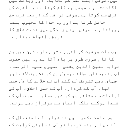
ہیں۔صوفی اپنے نفس کو مجاہدہ اور ریاضت میں
لگادےتا ہے۔صوفی جو کام کرتا ہے وہ آخرت کی
غرض سے کرتا ہے۔صوفی نوافل کے ذریعہ قرب حق
حاصل کرتا ہے اور وہ خدا کا محبوب بندہ
ہوجاتا ہے۔ صوفی اپنی زندگی میں خدمت خلق کا
فریضہ انجام دیتا ہے۔
جب بات صوفیت کی آتی ہے تو ہمارے ذہن میں جن
کا نام فوری طور پر یاد آتا ہے وہ ہیں حضرت
خواجہ معین الدین چشتی اجمیری علیہ الرحمہ۔
آپ ہندوستان عطائے رسول بن کر تشریف لائے اور
جہاں بھی تشریف لے گئے آپ نے خلائق کا دل جیت
لیا۔ آپ کے کردار، آپ کے حسن اخلاق، آپ کی
کرامات سے متاثر ہو کر غیر مسلم نہ صرف آپ کے
شیدا ہوگئے بلکہ ایمان سے سرفراز بھی ہوئے۔
جب حاسد حکمرانوں نے خواجہ کے استعمال کے
لئے پانی بند کردیا تو آپ نے اپنی کرامت کے