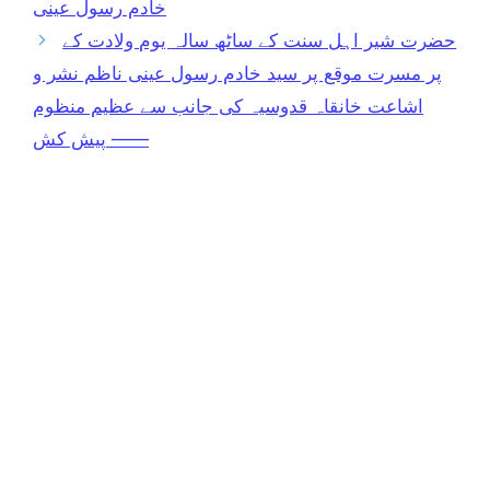
خادم رسول عینی
حضرت شیر اہل سنت کے ساٹھ سالہ یوم ولادت کے
پر مسرت موقع پر سید خادم رسول عینی ناظم نشر و
اشاعت خانقاہ قدوسیہ کی جانب سے عظیم منظوم
پیش کش ——