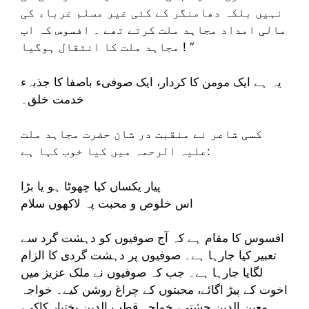
نہیں بلکہ دھامنگر کے کئی غیر مسلم غرباء کی
مالی امداد مجاہد ملت کرتے تھے ۔ افسوس کہ اب
مجاہد ملت کا انتقال ہوگیا ! “
یہ ہے ایک مومن کا کردار، ایک صوفیء باصفا کا جذبہء
خدمت خلق۔
کسی شاعر نے منقبت در شان حضرت مجاہد ملت
علیہ الرحمہ میں کیا خوب کہا ہے:
پیار یکساں کیا چھوٹا ہو یا بڑا
اس خلوص و محبت پہ لاکھوں سلام
افسوس کا مقام ہے کہ آج صوفیوں کو دہشت گرد سے
تعبیر کیا جارہا ہے۔ صوفیوں پر دہشت گردی کا الزام
لگایا جارہا ہے۔ جب کہ صوفیوں نے ملک عزیز میں
اخوت کے پیڑ اگائے، محبتوں کے چراغ روشن کیے۔ خواجہ
معین الدین چشتی، خواجہ قطب الدین بختیار کاکی،