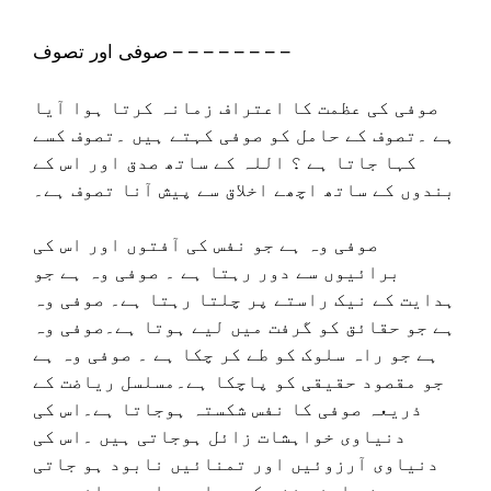
صوفی اور تصوف – – – – – – – –
صوفی کی عظمت کا اعتراف زمانہ کرتا ہوا آیا
ہے ۔تصوف کے حامل کو صوفی کہتے ہیں ۔تصوف کسے
کہا جاتا ہے ؟ اللہ کے ساتھ صدق اور اس کے
بندوں کے ساتھ اچھے اخلاق سے پیش آنا تصوف ہے۔
صوفی وہ ہے جو نفس کی آفتوں اور اس کی
برائیوں سے دور رہتا ہے ۔ صوفی وہ ہے جو
ہدایت کے نیک راستے پر چلتا رہتا ہے۔ صوفی وہ
ہے جو حقائق کو گرفت میں لیے ہوتا ہے۔صوفی وہ
ہے جو راہ سلوک کو طے کر چکا ہے ۔ صوفی وہ ہے
جو مقصود حقیقی کو پاچکا ہے۔مسلسل ریاضت کے
ذریعہ صوفی کا نفس شکستہ ہوجاتا ہے۔اس کی
دنیاوی خواہشات زائل ہوجاتی ہیں ۔اس کی
دنیاوی آرزوئیں اور تمنائیں نابود ہو جاتی