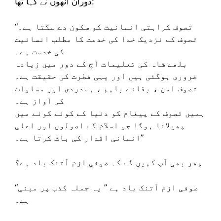
دوران انھوں نے کہا تھا:
“تصوف کراہتی انسانیت کو سکون دے سکتا ہے۔
تصوف کے نزدیک خدا کی خدمت کا مطلب انسانیت
کی خدمت ہے۔
بلھے شاہ کی تعلیمات آج کے دور میں زیادہ
ضروری ہوگئی ہیں اور یہی فطرت کی حقیقت ہے۔
تصوف امن ، بقائے باہم ، ہمدردی اور مساوات
کی آواز ہے۔
ہمیں تصوف کے پیغام کو دنیا کے کونے کونے میں
پھیلانا ہوگا جو اسلام کے اصولوں اور اعلی
انسانی اقدار کی بات کرتا ہے۔”
پھر بھی آپ کہیں گے کہ صوفی ازم آتنک باد ہے؟
“صوفی ازم آتنک باد ہے ” یہ جملہ کذب پر مبنی
ہے۔