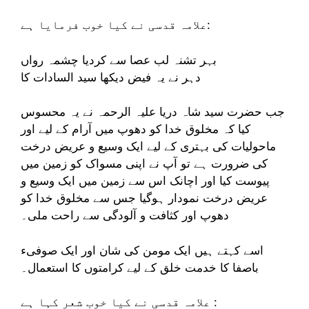
علامہ قدسی ‌نے کیا خوب فرمایا ہے:
بہر تشنہ لب عصا سے کردیا چشمہ رواں
دہر نے یہ فیض دیکھا سید السادات کا
جب حضرت سید شاہ دریا علیہ الرحمہ نے یہ محسوس
کیا کہ مخلوق خدا کو دھوپ میں آرام کے لیے اور
ماحولیات کی بہتری کے لیے ایک وسیع و عریض درخت
کی ضرورت ہے تو آپ نے اپنی مسواک کو زمین میں
پیوست کیا اور اچانک اس سے زمین میں ایک وسیع و
عریض درخت نمودار ہوگیا جس سے مخلوق خدا کو
دھوپ اور کثافت و آلودگی سے راحت ملی۔
اسے کہتے ہیں ایک مومن کی شان اور ایک صوفیء
باصفا کا خدمت خلق کے لیے کرامتوں کا استعمال۔
علامہ قدسی نے کیا خوب شعر کہا ہے :