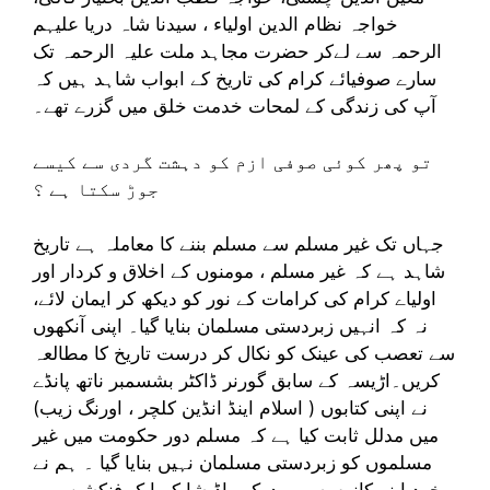
خواجہ نظام الدین اولیاء ، سیدنا شاہ دریا علیہم
الرحمہ سے لےکر حضرت مجاہد ملت علیہ الرحمہ تک
سارے صوفیائے کرام کی تاریخ کے ابواب شاہد ہیں کہ
آپ کی زندگی کے لمحات خدمت خلق میں گزرے تھے۔
تو پھر کوئی صوفی ازم کو دہشت گردی سے کیسے
جوڑ سکتا ہے ؟
جہاں تک غیر مسلم سے مسلم بننے کا معاملہ ہے تاریخ
شاہد ہے کہ غیر مسلم ، مومنوں کے اخلاق و کردار اور
اولیاے کرام کی کرامات کے نور کو دیکھ کر ایمان لائے،
نہ کہ انہیں زبردستی مسلمان بنایا گیا۔ اپنی آنکھوں
سے تعصب کی عینک کو نکال کر درست تاریخ کا مطالعہ
کریں۔اڑیسہ کے سابق گورنر ڈاکٹر بشسمبر ناتھ پانڈے
نے اپنی کتابوں ( اسلام اینڈ انڈین کلچر ، اورنگ زیب)
میں مدلل ثابت کیا ہے کہ مسلم دور حکومت میں غیر
مسلموں کو زبردستی مسلمان نہیں بنایا گیا ۔ ہم نے