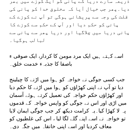
ذریعہ سارے دریا کے پانی کو ایک کوزے میں بھر
دیا۔پھر جب خیال آیا کہ مخلوق خدا کو پانی کی
قلت کی وجہ سے پریشانی ہوگی تو آپ نے کوزے کے
پانی کو حکم دیا اور آپ کے حکم سے کوزے کا
پانی دریا میں چلاگیا اور دریا پھر سے پانی سے
لبالب ہوگیا۔
اسے کہتے ہیں ایک مرد مومن کا کردار، ایک صوفی ء
باصفا کا جذبہء خدمت خلق۔
جب کسی جوگی نے خواجہ کو ہوا میں اڑنے کا چیلینج
دیا تو آپ نے اپنی کھڑاؤں کو ہوا میں اڑنے کا حکم دیا
اور کھڑاؤں حکم خواجہ کی تعمیل کرتے ہوئے آسمان
میں اڑی اور اس نے جوگی کو واپس خواجہ کے قدموں
پہ لا کھڑا کیا۔یہ کرامت دیکھ کر جب جوگی ایمان لایا
تو خواجہ نے اسے اپنے گلے لگا لیا ، اس کی غلطیوں کو
معاف کردیا اور اسے اپنی خانقاہ میں جگہ دی۔