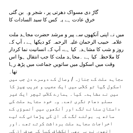
گاڑ دی مسواک دھرتی پر ، شجر وہ بن گئی
خرق عادت ہے یہ کس کا سید السادات کا
میں نے اپنی آنکھوں سے پیر و مرشد حضرت مجاہد ملت
علامہ حبیب الرحمان علیہ الرحمہ کو دیکھا ہے ، آپ کے
روز و شب کا مشاہدہ کیا ہے، آپ کے انسانیت نما کردار
کا ملاحظہ کیا ہے ۔مجاہد ملت کا جب انتقال ہوا اس
وقت میں اسکول میں ساتویں جماعت میں پڑھ رہا
تھا۔
مجاہد ملت کے جنازہ / وصال کے دوسرے دن جب میں
اسکول گیا تو کلاس میں ایک عجیب و غریب چیز کا
میں نے مشاہدہ کیا۔ ہمارے کلاس ٹیچر ایک غیر
مسلم دھام نگری تھے۔ وہ خود مجاہد ملت کی
داستان سنانے لگے اور آنکھوں میں آنسوؤں کے
ساتھ یہ بولنے لگے کہ ان کی پڑھائی کے لیے
اخراجات مجاہد ملت برداشت کرتے تھے ۔اور
انھوں نے یہ بھی انکشاف کیا کہ صرف ان کی