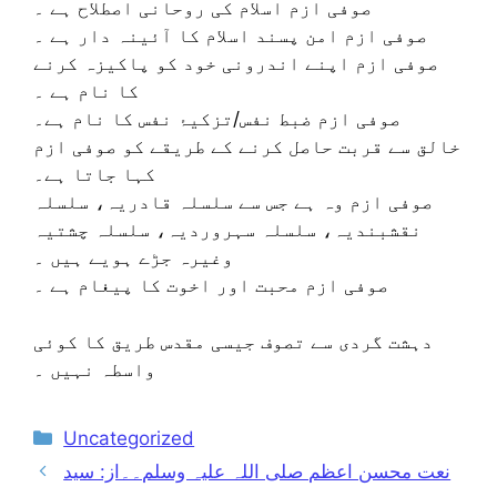
صوفی ازم اسلام کی روحانی اصطلاح ہے ۔
صوفی ازم امن پسند اسلام کا آئینہ دار ہے ۔
صوفی ازم اپنے اندرونی خود کو پاکیزہ کرنے
کا نام ہے ۔
صوفی ازم ضبط نفس/تزکیۂ نفس کا نام ہے۔
خالق سے قربت حاصل کرنے کے طریقے کو صوفی ازم
کہا جاتا ہے۔
صوفی ازم وہ ہے جس سے سلسلہ قادریہ، سلسلہ
نقشبندیہ، سلسلہ سہروردیہ، سلسلہ چشتیہ
وغیرہ جڑے ہویے ہیں ۔
صوفی ازم محبت اور اخوت کا پیغام ہے ۔
دہشت گردی سے تصوف جیسی مقدس طریق کا کوئی
واسطہ نہیں ۔
Categories
Uncategorized
نعت محسن اعظم صلی اللہ علیہ وسلم۔۔از: سید