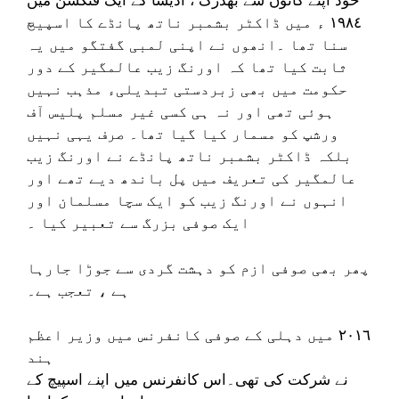
خود اپنے کانوں سے بھدرک ، اڈیشا کے ایک فنکشن میں
١٩٨٤ ء میں ڈاکٹر بشمبر ناتھ پانڈے کا اسپیچ
سنا تھا ۔انھوں نے اپنی لمبی گفتگو میں یہ
ثابت کیا تھا کہ اورنگ زیب عالمگیر کے دور
حکومت میں بھی زبردستی تبدیلیء مذہب نہیں
ہوئی تھی اور نہ ہی کسی غیر مسلم پلیس آف
ورشپ کو مسمار کیا گیا تھا۔ صرف یہی نہیں
بلکہ ڈاکٹر بشمبر ناتھ پانڈے نے اورنگ زیب
عالمگیر کی تعریف میں پل باندھ دیے تھے اور
انہوں نے اورنگ زیب کو ایک سچا مسلمان اور
ایک صوفی بزرگ سے تعبیر کیا ۔
پھر بھی صوفی ازم کو دہشت گردی سے جوڑا جارہا
ہے ، تعجب ہے۔
٢٠١٦ میں دہلی کے صوفی کانفرنس میں وزیر اعظم
ہند
نے شرکت کی تھی۔اس کانفرنس میں اپنے اسپیچ کے