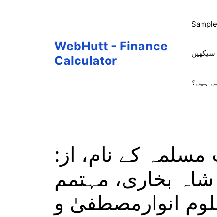
Skip
to
Sample
content
WebHutt - Finance
 سیکھیں
Calculator
ں ہیں؟
 مسلمہ کے نام، از:
ٰہ شاہ بخاری، مہتمم
لوم انوارمصطفیٰ و