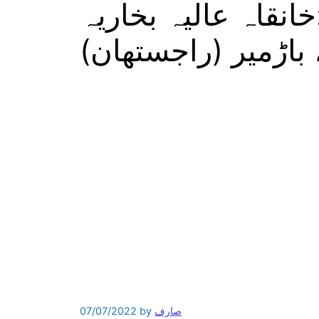
نقاہ عالیہ بخاریہ
اڑمیر (راجستھان)
صارف
by
07/07/2022