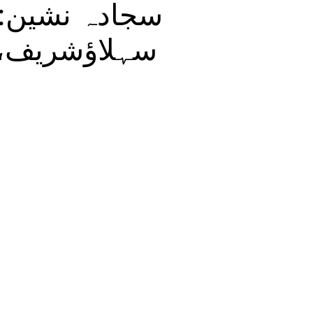
سجادہ نشین:خا
سہلاؤشریف، ب