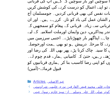
 سوچیں اور بار سوچیں کہ کہیں آپ کی قربانی
ہے تو اپنے اعمال کو درست کرنے کی کوشش کریں
ہشات نفس کی بھی قربانی کردیں۔ جومسلمان آج
الشان عمل کی یاد کو تازہ کررہے ہیں۔ اور ان
بانی سے زیادہ قربانی کے پیغام کو سمجھیں کہ
ر پیداکریں، دین وایمان اورملت اسلامیہ کے لیے
ہے اپناگھر بار چھوڑناپڑے۔ اجنبی سرزمین میں
 کرنے کا مرحلہ درپیش ہو تو بھی ہمت اورحوصلہ
 کا سینہ چاک کرنا پڑے پھر بھی اللہ کی رضا اور
ڑھتے رہیں، حتیٰ کہ کامیابی ہمارے قدم چوم لے۔
یوں کو اپنی رضا کاسبب بنا کر ہماری قربانیوں کو
قبول فرمائے-(آمین)
Categories
عید الاضحٰی
,
Articles
اتِ قلم، محمد فیض العارفین نوری علیمی شراوستی
وثر صلی اللہ علیہ وسلم۔۔از: سید خادم رسول عینی