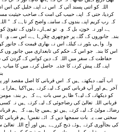
اللہ کو اتنی پسند آئی کہ اس نے اپنے خلیل کی اس اداک
کردیا، حتی کہ اپنے حبیب کی امت کے صاحب حیثیت مسل
کہ رب کریم اپنے بندوں کے سامنے واضح کر تاہے کہ ’’ الل
ہے اور نہ خون، بل کہ وہ تو تمہارے دلوں کے تقویٰ کو 
بندہ جانوروں کے گلے پر جوچھری چلارہا ہے، اس سے وہ الل
واہ واہی بٹور نے کیلئے اس نے بھاری قیمت کے جانور کو 
اس کا بندہ جو اس کے حکم کی تابعداری میں جانور وں کو 
حفاظت کے سفر میں اللہ کے دین کواس کے گردن کی ض
اپنے گلے پیش کرنے کا جذبہ حاصل کرنے میں کا میاب ہ
بن
اب آئییے دیکھتے ہیں کہ اس قربانی کا اصل مقصد اور پی
آخر ہم اور آپ قربانی کس کے لیے کرتے ہیں؟کیا ہمارا یہ 
کو دیکھانے کے لیے؟ ظاہر سی بات ہے کہ ہر بندۂ مومن 
قربانی اللہ تعالیٰ کی رضاجوئی کے لیے کرتے ہیں نہ کسی
رضائے مولیٰ کے لیے کرتے ہیں تو ہمیں چاہییے کہ ہم قربا
سختی سے یہ بات سمجھا دیں کہ ائے نفس! ہم قربانی کا ج
کی بجاآوری کرتے ہوئے ذبح کررہے ہیں اور آج اللہ تعالیٰ 
برےخوہشات کو اسی جانور کی طرح ذبح کرکے تمام امور