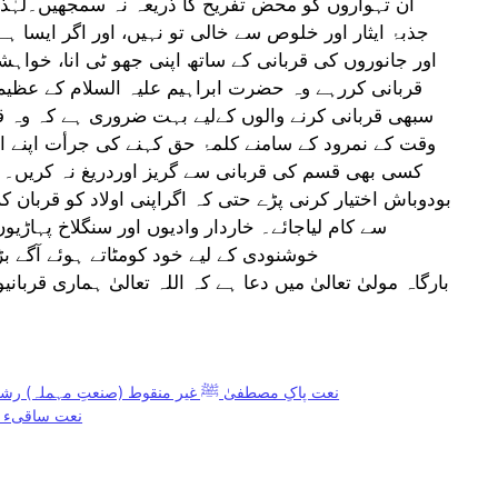
ان تہواروں کو محض تفریح کا ذریعہ نہ سمجھیں۔لہٰذا
جذبۂ ایثار اور خلوص سے خالی تو نہیں، اور اگر ایسا 
اور جانوروں کی قربانی کے ساتھ اپنی جھو ٹی انا، خوا
قربانی کررہے وہ حضرت ابراہیم علیہ السلام کے عظیم 
سبھی قربانی کرنے والوں کےلیے بہت ضروری ہے کہ وہ قر
وقت کے نمرود کے سامنے کلمۂ حق کہنے کی جرأت اپنے اند
کسی بھی قسم کی قربانی سے گریز اوردریغ نہ کریں۔ چا
بودوباش اختیار کرنی پڑے حتی کہ اگراپنی اولاد کو قربان
سے کام لیاجائے۔ خاردار وادیوں اور سنگلاخ پہاڑیوں
خوشنودی کے لیے خود کومٹاتے ہوئے آگے ب
بارگاہ مولیٰ تعالیٰ میں دعا ہے کہ اللہ تعالیٰ ہماری قربان
نعت پاکِ مصطفیٰ ﷺ غیر منقوط (صنعتِ مہملہ) رشح
نعت ساقیء ک