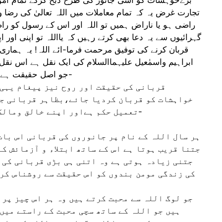
تجارت غرض یہ کہ تمام معاملات میں اللہ تعالیٰ کی رض
راضی ہو یا ناراض ہمیں تو اللہ اور اس کے رسول کو راض
گہرائیوں سے یہ دعا بھی کرتے رہیں کہ یااللہ تو اپنی او
قربان کرنے کی توفیق مرحمت فرما-ائے اللہ! یہ ہمار
ابراہیم واسمٰعیل علیہماالسلام کی ایک نقل ہے اس نقل
جو اصل حقیقت ہے وہ ہمیں محض اپنے فضل وکرم سے عطافرمادے-
قربانی کی حقیقت اور روح نیز پیغام یہی 
خواہشات کو قربان کردیا جائے،بظاہر قربانی جا
تعمیل حکم ہےاور اپنے خالق ومالک کے حکم کے سامنے سرتسلیم خم کردینا ہے-
ہر سال اللہ کے نام پر جانوروں کی قربانی اس بات 
جتنا قریب ہوتا ہے اس کے ساتھ ابتلاء و آزمائش ک
جتنی زیادہ ہوتی ہے وہ اتنی ہی بڑی قربانی کی 
کی زندگی مومن بندوں کو اس حقیقت سے روشناس کرا
جو لوگ اللہ سے محبت کرتے ہیں وہ ہر اس چیز پر 
ہیں جو اللہ کے ساتھ سچی محبت کے راستے میں 