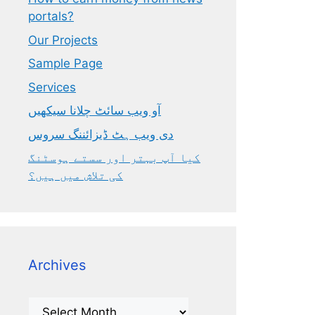
portals?
Our Projects
Sample Page
Services
آو ویب سائٹ چلانا سیکھیں
دی ویب ہٹ ڈیزائننگ سروس
کیا آپ بہتر اور سستے ہوسٹنگ
کی تلاش میں ہیں؟
Archives
Archives