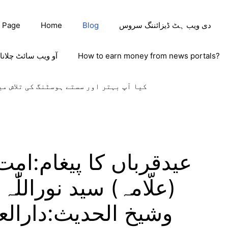
دی ویب ہٹ ڈیزائننگ سروس
Blog
Home
 Page
How to earn money from news portals?
آو ویب سائٹ چلانا
کیا آپ بہتر اور سستے ہوسٹنگ کی تلاش می
عیدقرباں کا پیغام:امت
(علّامہ) سید نوراللّ
وشیخ الحدیث:دارالع