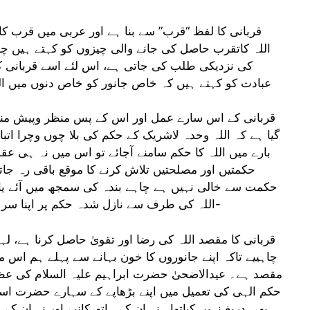
قربانی کا لفظ “قرب” سے بنا ہے اور عربی میں قرب کا م
اللہ کاتقرب حاصل کی جانے والی چیزوں کو کہتے ہیں چونک
کی نزدیکی طلب کی جاتی ہے، اس لئے اسے قربانی ک
عبادت کو کہتے ہیں کہ خاص جانور کو خاص دنوں میں الل
قربانی کے اس سارے عمل اور اس کے پس منظر وپیش منظر
گیا ہے کہ اللہ وحدہ لاشریک کے حکم کی بلا چوں وچرا اتب
بارے میں اللہ کا حکم سامنے آجائے تو اس میں نہ ہی عق
حکمتیں اور مصلحتیں تلاش کرنے کا موقع باقی رہ جاتا
حکمت سے خالی نہیں ہے چاہے بندہ کی سمجھ میں آئے یا نہ
اللہ کی طرف سے نازل شدہ حکم پر اپنا سر جھکادے اور اس حکم کی دل وجان سے اتباع کرے-
قربانی کا مقصد اللہ کی رضا اور تقویٰ حاصل کرنا ہے، لہذا
چاہییے تاکہ اپنے جانوروں کا خون بہانے سے پہلے ہم اس م
مقصد ہے۔ عیدالاضحیٰ حضرت ابراہیم علیہ السلام کی عظ
حکم الہی کی تعمیل میں اپنے بڑھاپے کے سہارے حضرت اسم
بھی دریغ نہیں کیاتھا۔ نہ ان کے ہاتھ کانپے اور نہ ان کے 