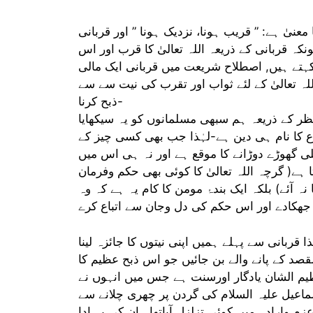
عنیٰ ہے: ” قریب ہونا، نزدیک ہونا ” اور قربانی
ہ قربانی کے ذریعہ اللہ تعالیٰ کا قرب اور اس
ہتے ہیں, اصطلاح شریعت میں قربانی ایک مالی
ہ تعالیٰ کے لئے ثواب اور تقرب کی نیت سے سے
ذبح کرنا-
 کے ذریعہ ہم سبھی مسلمانوں کو یہ سیکھایا
اع کا نام ہی دین ہے-لہٰذا جب بھی کسی چیز کے
لی گھوڑے دوڑانے کا موقع ہے اور نہ ہی اس میں
 ہے( گرچہ اللہ تعالیٰ کا کوئی بھی حکم وفرمان
 آئے) بلکہ ایک بندۂ مومن کا کام یہ ہے کہ وہ
 قربانی سے پہلے ہمیں اپنی نیتوں کا جائزہ لینا
قصد کے پانے والے بن جائیں جو اس ذبح عظیم کا
یم الشان یادگار اورسنت ہے جس میں انہوں نے
اعیل علیہ السلام کی گردن پر چھری چلانے سے
عزم وارادہ میں کوئی تزلزل آیاتھا۔ ان کی یہ ادا