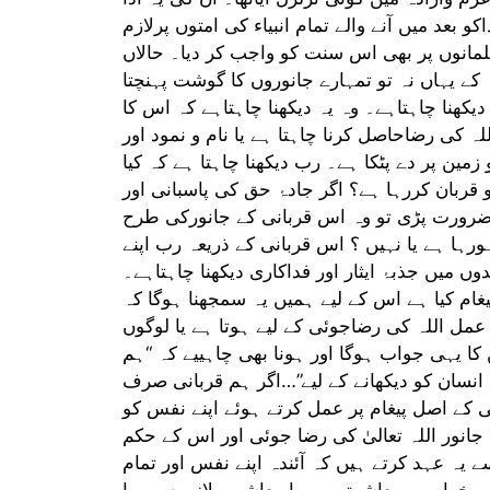
و بعد میں آنے والے تمام انبیاء کی امتوں پرلازم
مانوں پر بھی اس سنت کو واجب کر دیا۔ حالاں
ہ کے یہاں نہ تو تمہارے جانوروں کا گوشت پہنچتا
دیکھنا چاہتاہے۔ وہ یہ دیکھنا چاہتاہے کہ اس کا
ہ کی رضاحاصل کرنا چاہتا ہے یا نام و نمود اور
زمین پر دے پٹکا ہے۔ رب دیکھنا چاہتا ہے کہ کیا
قربان کررہا ہے؟ اگر جادۂ حق کی پاسبانی اور
رورت پڑی تو وہ اس قربانی کے جانورکی طرح
ورہا ہے یا نہیں ؟ اس قربانی کے ذریعہ رب اپنے
دوں میں جذبۂ ایثار اور فداکاری دیکھنا چاہتاہے۔
غام کیا ہے اس کے لیے ہمیں یہ سمجھنا ہوگا کہ
عمل اللہ کی رضاجوئی کے لیے ہوتا ہے یا لوگوں
کا یہی جواب ہوگا اور ہونا بھی چاہییے کہ “ہم
 انسان کو دیکھانے کے لیے”…اگر ہم قربانی صرف
نی کے اصل پیغام پر عمل کرتے ہوئے اپنے نفس کو
انور اللہ تعالیٰ کی رضا جوئی اور اس کے حکم
سے یہ عہد کرتے ہیں کہ آئندہ اپنے نفس اور تمام
 خواہ وہ معاشرتی ہو یا معاشی،ملازمت ہو یا