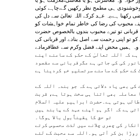
ا وخوشنودی ہی مطمح نظر رکھیں گے،چاہے کوئی
ی رکھنا ہے،یہ عہد کرکے اللہ تعالیٰ سے دل کی
ر اپنے محبوب کی رضا کی خاطر تمام خواہشات کو
ی قربانی تو تیرے محبوب بندوں بالخصوص حضرت
 کو تو اپنی رحمت سے اصل بنادے اور قربانی کی
ہے کہ اللہ تعالیٰ کے حکم کے سامنے اپنے
نور کی کی جاتی ہے مگرقربانی سے مقصود
کی بھی یاد دلاتی ہے کہ جو بندہ اللہ کے
ا معاملہ بھی اتنا ہی سخت ہوتا ہے، قربت
طالب ہوتی ہے۔حضرت ابراہیم علیہ السلام
تی ہے کہ اگر ہم اپنے عہد کے پابند ہیں
تو حق کا یقیناًبول بالا ہوگا۔
انکار کی چھری چلانے میں لذت محسوس کرتے
روڑا بن کر آتی ہو۔اللہ سے محبت کے لئے