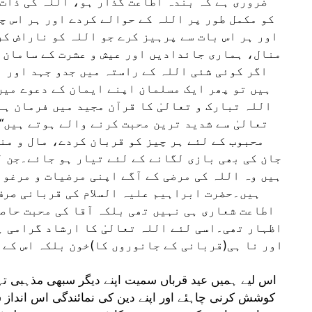
ضروری ہے کہ بندہ اطاعت گذار ہو، اللہ کی ذات
کو مکمل طور پر اللہ کے حوالے کردے اور ہر اس چ
اور ہر اس بات سے پرہیز کرے جو اللہ کو ناراض کر
منال، ہماری جائدادیں اور عیش و عشرت کے سامان 
اگر کوئی شئی اللہ کے راستہ میں جدو جہد اور ا
ہیں تو پھر ایک مسلمان اپنے ایمان کے دعوے میں
اللہ تبارک و تعالیٰ کا قرآن مجید میں فرمان ہے 
تعالیٰ سے شدید ترین محبت کرنے والے ہوتے ہیں‘‘
محبوب کے لئے ہر چیز کو قربان کردے، مال و من
جان کی بھی بازی لگانے کے لئے تیار ہو جائے۔جن ل
ہیں وہ اللہ کی مرضی کے آگے اپنی مرضیات و مرغوب
ہیں۔حضرت ابراہیم علیہ السلام کی قربانی صرف 
اطاعت شعاری ہی نہیں تھی بلکہ آقا کی محبت حاصل 
اظہار تھی۔اسی لئے اللہ تعالیٰ کا ارشاد گرامی ہے
اور نا ہی(قربانی کے جانوروں کا)خون بلکہ اس کے 
اس لیے ہمیں عید قرباں سمیت اپنے دیگر سبھی مذہبی تہ
کوشش کرنی چاہئے اور اپنے دین کی نمائندگی اس انداز 