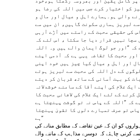
 پر کامل یقین اور بھروسہ رکھتا ہو،خود
یز کو اختیار کرے جس میں اللہ کی رضا ہو
نے والی ہو۔ہمارے اہل و عیال اور مال و
سے لبریز ہماری سکونت گاہیں، ان میں سے
س کی حقیقی محبت کے راستے میں آڑے آرہی
 سچا نہیں قرار دیا جا سکتا ، اس لئے کہ
کہ ’’اور جو لوگ ایمان والے ہیں وہ اللہ
 اور محبت کا تقاضہ یہی ہے کہ آدمی اپنے
ال اور اہل و عیال کیا چیز ہیں خود اپنی
وگوں کے دل اللہ کی محبت سے لبریز ہوتے
ات کو بہت آسانی کے ساتھ قربان کر دیتے
ایک غلام کی اپنے آقا کے سامنے خوشدلانہ
کرنے کے لئے ایک غلام کی لافانی محبت کا
 کہ ’’اللہ کے پاس نہ تو گوشت پہنچتا ہے
پاس تو صرف تمہارے دلوں کا تقویٰ پہنچتا
ہے‘‘
واروں کو ان کے عین تقاضے کے مطابق منانے کی
سے کرنی چاہئے کہ دوسرے مذاہب کے ماننے والے