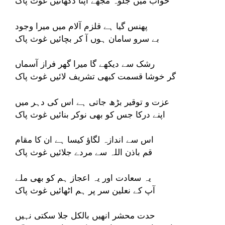
خواب میں جلوہ مجھے اپنا دکھائیں غوث پاک
پھنس گیا ہے قلزم آلام میں میرا وجود
بے سرو سامان ہوں آ کر بچائیں غوث پاک
رشک سے دیکھے گا میرا گھر فراز آسماں
گر خوشا قسمت کبھی تشریف لائیں غوث پاک
عزت و توقیر بڑھ جاتی ہے اس کی دہر میں
اپنے درکا جس کو بھی نوکر بنائیں غوث پاک
اس سے اندازہ لگاؤ کیسا ہے ان کا مقام
قم باذن اللہ سے مردے جلائیں غوث پاک
یہ سعادت اور یہ اعجاز ہم کو بھی ملے
آپ کے نعلین سر پر ہم اٹھائیں غوث پاک
حدت محشر انھیں بالکل جلا سکتی نہیں