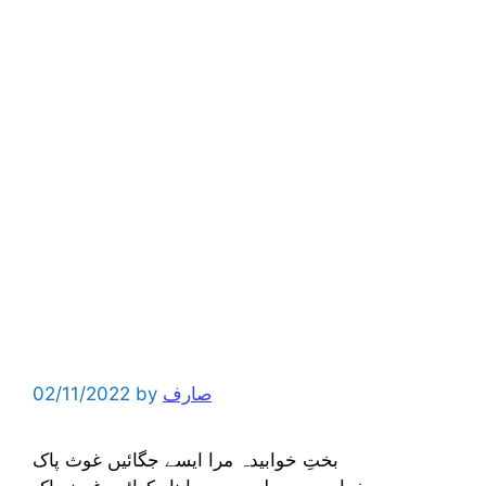
صارف
by
02/11/2022
بختِ خوابیدہ مرا ایسے جگائیں غوث پاک