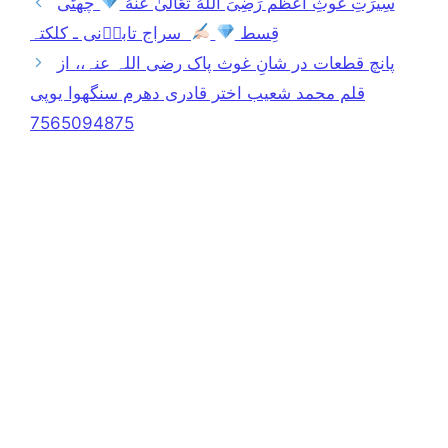
سِيرَتِ غَوثِ اَعظم رَضِىَ اللّٰهُ تَعَالىٰ عَنهُ
چھٹی
قِسط
سراج تاباؔنی ـ کلکتہ
پانچ قطعات در شانِ غوث پاک رضی اللہ عنہ،، از
قلم محمد شعیب اختر قادری دھرم سنگھوا یوپی
7565094875