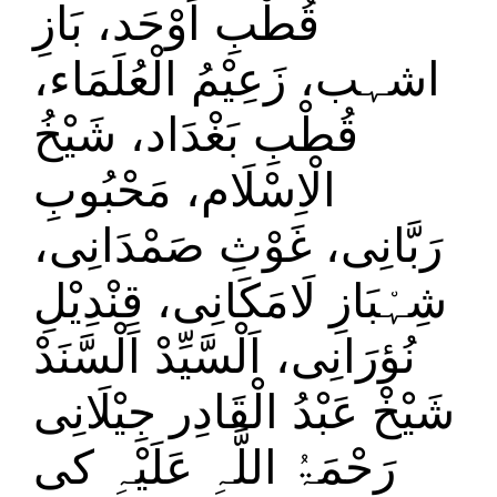
قُطْبِ اَوْحَد، بَازِ
اشہب، زَعِیْمُ الْعُلَمَاء،
قُطْبِ بَغْدَاد، شَیْخُ
الْاِسْلَام، مَحْبُوبِ
رَبَّانِی، غَوْثِ صَمْدَانِی،
شِہْبَازِ لَامَکَانِی، قِنْدِیْلِ
نُؤرَانِی، اَلْسَّیِّدْ اَلْسَّنَدْ
شَیْخْ عَبْدُ الْقَادِر جِیْلَانِی
رَحْمَۃُ اللَّہِ عَلَیْہِ کی