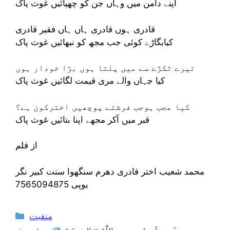
اپنے دامن میں وہاں جن کو چھپائیں غوث پاک
قادری ہوں قادری ہاں ہاں فقیر قادری
کیابگاڑے کوئی جب مجھ کو نبھائیں غوث پاک
تیرے ٹکڑے سے میں پلتا ہوں بڑا خودار ہوں
کیا جہاں والے مری قیمت لگائیں غوث پاک
کیا عجب ہوجب فرشتے پوچھیں اخترکون ہے؟
قبر میں آکر مجھے اپنا بتائیں غوث پاک
از قلم
محمد شعیب اختر قادری دھرم سنگھوا سنت کبیر نگر
یوپی 7565094875
Categories
منقبت