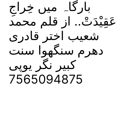
بارگاہ میں خِراجِ
عَقِیْدَتْ.. از قلم محمد
شعیب اختر قادری
دھرم سنگھوا سنت
کبیر نگر یوپی
7565094875