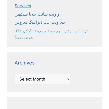
Services
آو ویب سائٹ چلانا سیکھیں
دی ویب ہٹ ڈیزائننگ سروس
کیا آپ بہتر اور سستے ہوسٹنگ کی تلاش
میں ہیں؟
Archives
Archives