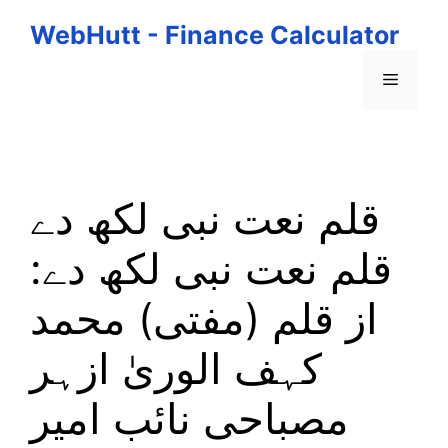
Skip
WebHutt - Finance Calculator
to
content
Menu
قلم نعت نبی لکھ دے
قلم نعت نبی لکھ دے:
از قلم (مفتی) محمد
کہف الوریٰ ازہر
مصباحی نائب امیر