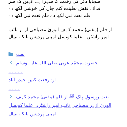
سجایا ذکر کی رفعت کا سہرا ہے انہیں کے سر
فدائے نقش نعلینت کنم جاں کی خوشی لکھ دے
قلم نعت نبی لکھ دے قلم نعت نبی لکھ دے
از قلم (مفتی) محمد کہف الوریٰ مصباحی ازہر نائب
امیر راشٹریہ علما کونسل لمبنی پردیس بانکے نیپال
Categories
نعت
حضرت محمّد عربی صلی اللہ علیہ وسلم
۔۔۔۔۔
از: رفعت کنیز، حیدر آباد
۔۔۔۔
نعتِ ررسولِ پاک ﷺ از قلم (مفتی) محمد کہف
الوریٰ ازہر مصباحی نائب امیر راشٹریہ علما کونسل
لمبنی پردیس بانکے نیپال