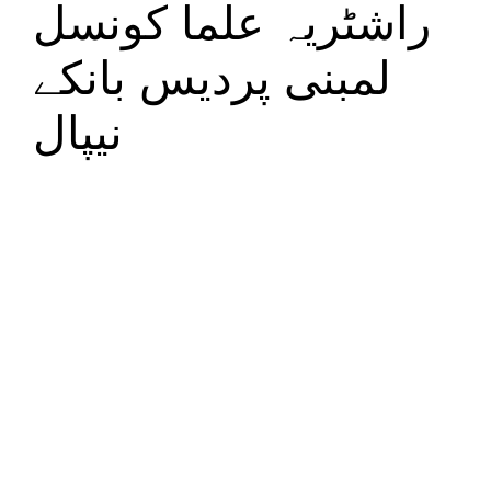
راشٹریہ علما کونسل
لمبنی پردیس بانکے
نیپال