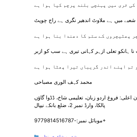
کی ثری میں پہنچی بلند پرچم کیا ہوا ہے
شعبے میں ہے ملاوٹ اندھیر نگری ہے راج چوپٹ
ر پھٹیچروں کے ستم کا دھندا بنا ہوا ہے
نا ہانکو تعلی ازہر کہانی تیری ہے سب کو ازبر
 تم اپنے اندر گریباں تیرا پھٹا ہوا ہے
محمد کہف الوری مصباحی
 اعلی: فروغ اردو زبان، تعلیمی شاخ، ڈڈوا گاؤں
پالکا، وارڈ نمبر 2، ضلع بانکے نیپال
موبائل نمبر:-9779814516787+
Categories
شعر و شاعری
,
نظم