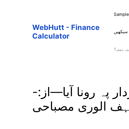
Skip
to
Sample
content
WebHutt - Finance
 سیکھیں
Calculator
ں ہیں؟
ر پہ رونا آیا—از:-
ہف الوری مصباحی