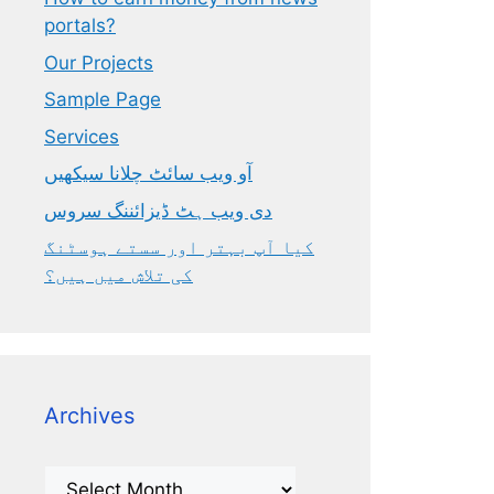
portals?
Our Projects
Sample Page
Services
آو ویب سائٹ چلانا سیکھیں
دی ویب ہٹ ڈیزائننگ سروس
کیا آپ بہتر اور سستے ہوسٹنگ
کی تلاش میں ہیں؟
Archives
Archives