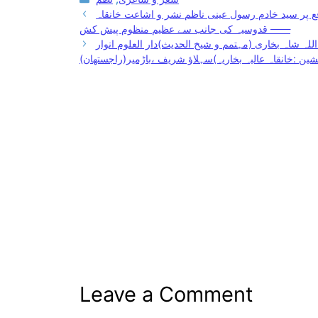
پر سید خادم رسول عینی ناظم نشر و اشاعت خانقاہ
قدوسیہ کی جانب سے عظیم منظوم پیش کش ——
لہ شاہ بخاری (مہتمم و شیخ الحدیث)دار العلوم انوار
ن :خانقاہ عالیہ بخاریہ)سہلاؤ شریف ،باڑمیر(راجستھان)
Leave a Comment