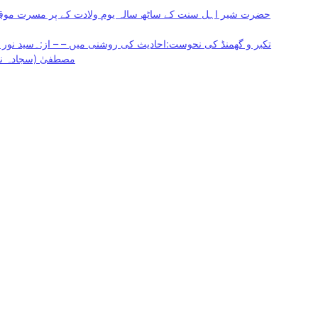
حضرت شیر اہل سنت کے ساٹھ سالہ یوم ولادت کے پر مسرت موقع 
تکبر و گھمنڈ کی نحوست:احادیث کی روشنی میں – – از:۔سید نور ال
مصطفیٰ (سجادہ نشی