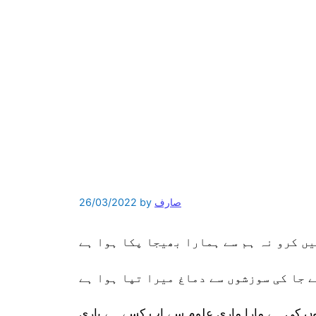
صارف
by
26/03/2022
ں کرو نہ ہم سے ہمارا بھیجا پکا ہوا ہے
 جا کی سوزشوں سے دماغ میرا تپا ہوا ہے
وں کی ہے مارا ماری علوم سے اب کسے ہے یاری