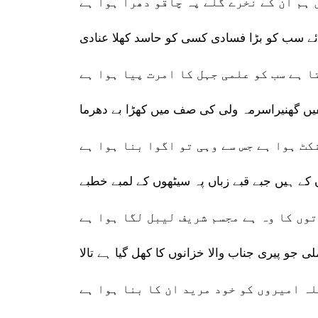
ہم ان کے نخرے گلے پہ چاقو دھرا ہوا ہے
ائے سب کو بڑا فسادی کسی کو حاسد کھلا عنادی
تا ہے سب کو علمی جہل کا امرت پیا ہوا ہے
فیں گھنیراسرمہ ولی کی صف میں کھڑا بے دھرما
کٹ ہوا ہے جس سے وہی تو اگوا بنا ہوا ہے
کے ہیں جبے قبے زباں پہ سیٹھوں کے لمبے خطبے
وں کا وہ ہے مجسم شریف لیبل لگا ہوا ہے
لی جو پیری جناب والا خزانوں کا کھل گیا ہے تالا
لہ امیروں کو خود مرید ان کا بنا ہوا ہے