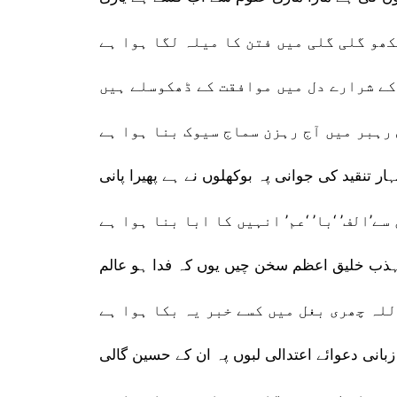
ھو گلی گلی میں فتن کا میلہ لگا ہوا ہے
ے شرارے دل میں موافقت کے ڈھکوسلے ہیں
رہبر میں آج رہزن سماج سیوک بنا ہوا ہے
ہار تنقید کی جوانی پہ بوکھلوں نے ہے پھیرا پانی
سے’الف’ ‘با’ ‘عم’ انہیں کا ابا بنا ہوا ہے
ہذب خلیق اعظم سخن چیں یوں کہ فدا ہو عالم
للہ چھری بغل میں کسے خبر یہ بکا ہوا ہے
زبانی دعوائے اعتدالی لبوں پہ ان کے حسین گالی