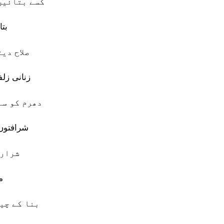
کسے بتائیں 
بت
صلاح دی
زنانی زل
دھرم کو سن
شرافتوں 
شرارت
م
بنا کے چی