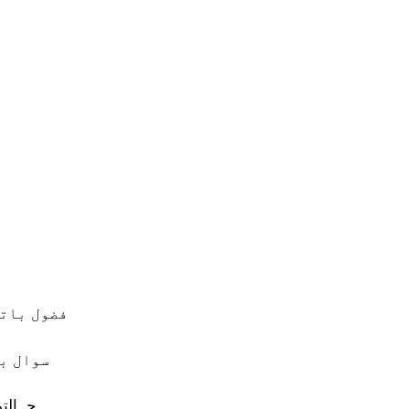
فضول باتی
سوال بے
جہالت