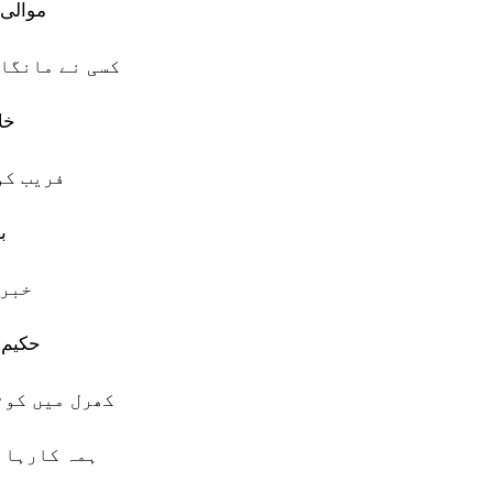
موالی 
کسی نے مانگا 
خل
فریب کو
ب
خبر 
حکیم 
کھرل میں کوٹ
ہمہ کارہا 