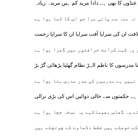
غنڈوں کا بھی ہے دادا مرید کم ہیں مریدہ زیادہ
نہ منہ سے پانی مرا جو اس کا ڈسا ہوا ہے
افت ان کی سراپا آفت سراپا ان کا سراپا زحمت
 وہ کہے کرامت خرافتوں میں گھرا ہوا ہے
نا مدرسوں کا ناظم الہڑ نظام گھٹیا پڑھائی گڑ بڑ
نہیں ہے مدرسوں کی صدر مدرس بنا ہوا ہے
ہے حکمتوں سے خالی دوائیں اس کی بڑی نرالی
ے وہ گھاس بھوساکہے یہ نسخہ جچا ہوا ہے
کے حوصلے ہیں فقط دکھاوے کے چونچلے ہیں