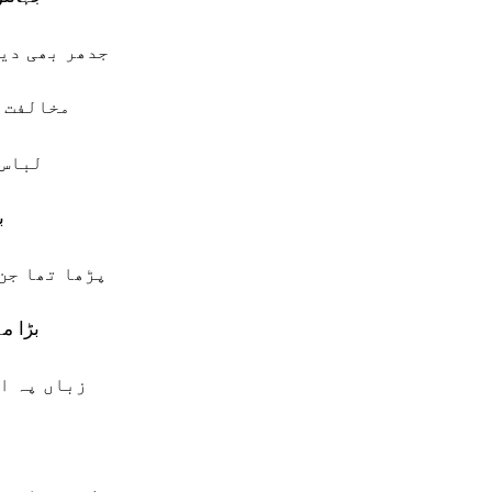
جدھر بھی دیک
مخالفت ک
لباس 
ب
پڑھا تھا جن 
بڑا م
زباں پہ ا