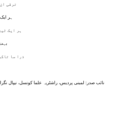
ترقی ان 
ہر ایک 
ہر ایک ٹیچ
بہت 
ذرا سا تاکو
نائب صدر: لمبنی پردیس، راشٹریہ علما کونسل، نیپال نگران