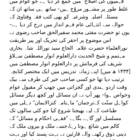
فہمیوں کی اصلاح” میں جمع کر دیا ہے جو عوام میں
غلط طور پر مشہور مروّج ہیں- ساتھ ہی ساتھ ان کے
مسئلہ اصلیہ وشرعیہ کو بھی کتب فقہ وفتاویٰ کے
حوالے سے انتہائی عام فہم انداز میں درج کر دیا ہے-
یوں تو حضرت مفتی محمد سفیرالحق صاحب رضوی نے
اس موضوع پر احقر کی تحریک اور پیر طریقت
نورالعلماء حضرت علامہ الحاج سید نوراللہ شاہ بخاری
مہتمم و شیخ الحدیث دارالعلوم انوار مصطفیٰ سہلاؤ
شریف کی فرمائش پر دارالعلوم انوار مصطفیٰ میں
[۱۴۳۴ ھ میں] اپنے زمانۂ تدریس میں ایک مختصر کتابچہ
ترتیب دیا تھا جو کسی صاحب خیر کی طرف سے بیک
وقت اردو ہندی اور گجراتی میں چھپ کر مقبول عوام
وخواص ہوا- پھر آپ نے ان مسائل اور کچھ دیگر مسائل
کواہل سنّت کےترجمان” ماہنامہ کنزالایمان” دہلی میں
طباعت کے لیے بھیجنا شروع کیا جو کئی سالوں تک
مسلسل اور گاہے بگاہے “فقہی احکام و مسائل” کے
کالم میں شائع ہوتا رہا،جسے ملک و بیرون ملک کے
دینی ذوق رکھنے والے قارئین نے بہت پسند کیا اور بہت