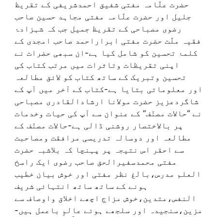
حضرت علّامہ مفتی شفیق احمدشریفی کے تقریظ
جلیل اور حضرت علّامہ مفتی مجاہد حسین صاحب
رضوی مصباحی کے تقریظ جمیل جب کہ شہزادۂ
فقیہ ملّت حضرت مفتی ابراراحمد صاحب امجدی کے
کلمۂ تحسین کو شامل کیا ہے-ان سبھی حضرات نے
اپنی تقریظات وتاثرات میں مرتب کتاب کی
تحسین وتبریک کے ساتھ کتاب کو لائق مطالعہ
اور معلوماتی بتایا ہے-کتاب کے آخر میں آپ کے
شاگردعزیز حضرت مولانا ارشادالقادری مصباحی
نے “حالات مصنّف” کے عنوان سے آپ کی حیات وخدمات
پر بالاختصار روشنی ڈالی ہے-حالات مصنّف کے
مطالعہ اور دوسالہ تدریسی مرافقت ومصاحبت
سے احقر اس نتیجہ پر پہنچا کہ بلاشبہ حضرت
مفتی محمدسفیرالحق صاحب رضوی ایک راسخ
العلم مدرس،بالغ نظر مفتی اور خوش بیان خطیب
ہونے کے ساتھ ساتھ انتہائی شریف
النفس،متدین،خوش مزاج اچھے اخلاق واوصاف سے
مزین،سنجیدہ اور سلجھے ہوئے عالمِ باعمل ہیں-