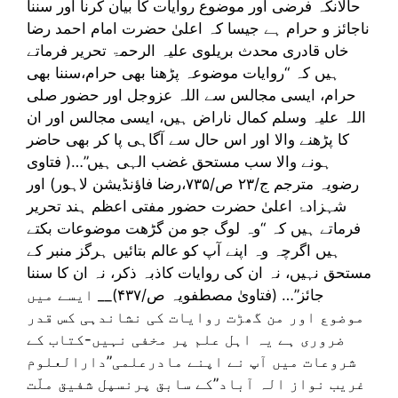
حالانکہ فرضی اور موضوع روایات کا بیان کرنا اور سننا
ناجائز و حرام ہے جیسا کہ اعلیٰ حضرت امام احمد رضا
خاں قادری محدث بریلوی علیہ الرحمۃ تحریر فرماتے
ہیں کہ “روایات موضوعہ پڑھنا بھی حرام،سننا بھی
حرام، ایسی مجالس سے اللہ عزوجل اور حضور صلی
اللہ علیہ وسلم کمال ناراض ہیں، ایسی مجالس اور ان
کا پڑھنے والا اور اس حال سے آگاہی پا کر بھی حاضر
ہونے والا سب مستحق غضب الہی ہیں”…( فتاوی
رضویہ مترجم ج/۲۳ ص/۷۳۵،رضا فاؤنڈیشن لاہور) اور
شہزادۂ اعلیٰ حضرت حضور مفتی اعظم ہند تحریر
فرماتے ہیں کہ “وہ لوگ جو من گڑھت موضوعات بکتے
ہیں اگرچہ وہ اپنے آپ کو عالم بتائیں ہرگز منبر کے
مستحق نہیں، نہ ان کی روایات کاذبہ ذکر، نہ ان کا سننا
جائز”… (فتاویٰ مصطفویہ ص/۴۳۷)__ ایسے میں
موضوع اور من گھڑت روایات کی نشاندہی کس قدر
ضروری ہے یہ اہل علم پر مخفی نہیں-کتاب کے
شروعات میں آپ نے اپنے مادرعلمی”دارالعلوم
غریب نواز الہ آباد”کے سابق پرنسپل شفیق ملّت