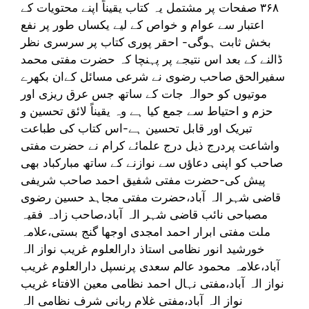
۳۶۸ صفحات پر مشتمل یہ کتاب یقیناً اپنے محتویات کے
اعتبار سے عوام و خواص کے لیے یکساں طور پر نفع
بخش ثابت ہوگی- احقر پوری کتاب پر سرسری نظر
ڈالنے کے بعد اس نتیجے پر پہنچا کہ حضرت مفتی محمد
سفیرالحق صاحب رضوی نے شرعی مسائل کےان بکھرے
موتیوں کو حوالہ جات کے ساتھ جس عرق ریزی اور
حزم و احتیاط سے جمع کیا ہے وہ یقیناً لائق تحسین و
تبریک اور قابل تحسین ہے-اس کتاب کی طباعت
واشاعت پردرج ذیل درج علمائے کرام نے حضرت مفتی
صاحب کو اپنی دعاؤں سے نوازنے کے ساتھ مبارکباد بھی
پیش کی-حضرت مفتی شفیق احمد صاحب شریفی
قاضی شہر الہ آباد،حضرت مفتی مجاہد حسین رضوی
مصباحی نائب قاضی شہر الہ آباد،صاحب زادہ فقیہ
ملت مفتی ابرار احمد امجدی اوجھا گنج بستی،علامہ
خورشید انور نظامی استاذ دارالعلوم غریب نواز الہ
آباد،علامہ محمود عالم سعدی پرنسپل دارالعلوم غریب
نواز الہ آباد،مفتی نہال احمد نظامی معین الافتاء غریب
نواز الہ آباد،مفتی غلام ربانی شرف نظامی الہ