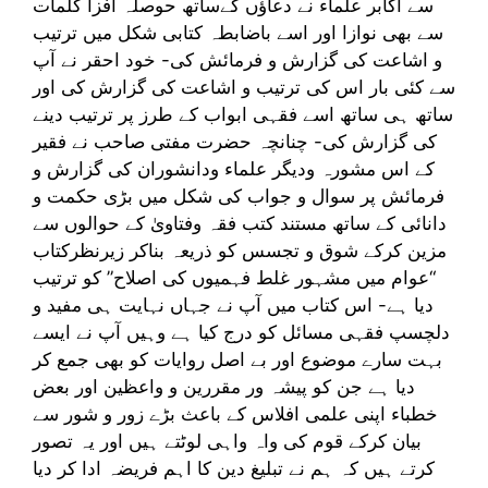
سے اکابر علماء نے دعاؤں کےساتھ حوصلہ افزا کلمات
سے بھی نوازا اور اسے باضابطہ کتابی شکل میں ترتیب
و اشاعت کی گزارش و فرمائش کی- خود احقر نے آپ
سے کئی بار اس کی ترتیب و اشاعت کی گزارش کی اور
ساتھ ہی ساتھ اسے فقہی ابواب کے طرز پر ترتیب دینے
کی گزارش کی- چنانچہ حضرت مفتی صاحب نے فقیر
کے اس مشورہ ودیگر علماء ودانشوران کی گزارش و
فرمائش پر سوال و جواب کی شکل میں بڑی حکمت و
دانائی کے ساتھ مستند کتب فقہ وفتاویٰ کے حوالوں سے
مزین کرکے شوق و تجسس کو ذریعہ بناکر زیرنظرکتاب
“عوام میں مشہور غلط فہمیوں کی اصلاح” کو ترتیب
دیا ہے- اس کتاب میں آپ نے جہاں نہایت ہی مفید و
دلچسپ فقہی مسائل کو درج کیا ہے وہیں آپ نے ایسے
بہت سارے موضوع اور بے اصل روایات کو بھی جمع کر
دیا ہے جن کو پیشہ ور مقررین و واعظین اور بعض
خطباء اپنی علمی افلاس کے باعث بڑے زور و شور سے
بیان کرکے قوم کی واہ واہی لوٹتے ہیں اور یہ تصور
کرتے ہیں کہ ہم نے تبلیغ دین کا اہم فریضہ ادا کر دیا