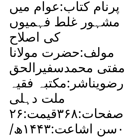
پرنام کتاب:عوام میں
مشہور غلط فہمیوں
کی اصلاح
مولف:حضرت مولانا
مفتی محمدسفیرالحق
رضویناشر:مکتبہ فقیہ
ملت دہلی
صفحات:۳۶۸قیمت:۲۶
۰سن اشاعت:۱۴۴۳ھ/