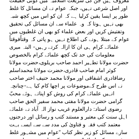
معروف ہیں جن کی شریعت اسلامیہ میں کوئی حقیقت
اور اصل شرعی نہیں، جبکہ عوام نے ان مسائل کا غلط
طور پر ایسا یقین کرلیا ہے کہ ان کو اس میں کچھ شبہ
بھی نہیں ہوتا کہ وہ علماء سے ان مسائل کی تحقیق
وتفتیش کریں اور بعض علماء کو بھی ان غلطیوں میں
عوام کے مبتلا ہونے کی اطلاع نہیں ہو پاتی کہ وقتاًفوقتاً
علمائے کرام ہی ان کا ازالہ کرتے رہیں- البتہ میری
معلومات کی حد تک کچھ علمائے کرام بالخصوص
حضرت مولانا تطہیر احمد صاحب بریلوی،حضرت مولانا
کوثر امام صاحب قادری،حضرت مولانا محمداسلم
رضاقادری اشفاقی اور مولانا محمد حنیف اختر صاحب
نے اس طرح کےموضوعات پر اچھا کام کیا ہے-چنانچہ
انہیں علمائے کرام کی روش کو اپناتے ہوئے محبّ
گرامی حضرت مولانا مفتی محمد سفیر الحق صاحب
رضوی استاد: دارالعلوم غریب نواز الہ آباد نے علمائے
اہل سنت کی معتبر و مستند کتب و رسائل اور درجنوں
معتمد کتب فقہ و فتاویٰ کی مدد سے سے ایسے بہت
سارے مسائل کو زیر نظر کتاب “عوام میں مشہور غلط