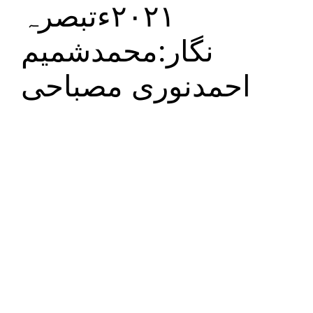
۲۰۲۱ءتبصرہ
نگار:محمدشمیم
احمدنوری مصباحی