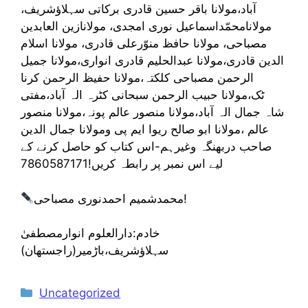
آباد،مولانا باقر حسین قادری برکاتی سہلاؤشریف،
مولانامحمّداسماعیل نوری امجدی، مولانازین العابدین
مصباحی، مولانا حافظ منوّرعلی قادری، مولانا اسلام
الدین قادری،مولانا عبدالحلیم قادری انواری،مولانا جمیل
الرحمن مصباحی کلکتہ،مولانا حفیظ الرحمن کرنا
ٹک،مولانا حبیب الرحمن سبحانی کٹرہ الہ آباد،مفتی
شاہ جمال الہ آباد،مولانا منصور عالم پونہ،مولانا منصور
عالم ،مولانا ابو صالح ریوا ایم پی ومولانا جمال الدین
صاحب دربھنگہ وغیرہم-اس کتاب کو حاصل کرنے کے
لیے اس نمبر پر رابطہ کریں!7860587171
محمدشمیم احمدنوری مصباحی!
خادم:دارالعلوم انوارمصطفیٰ
سہلاؤشریف،باڑمیر(راجستھان)
Categories
Uncategorized