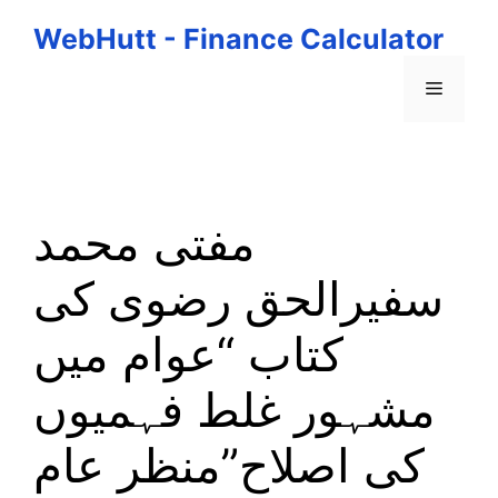
Skip
WebHutt - Finance Calculator
to
content
Menu
مفتی محمد
سفیرالحق رضوی کی
کتاب “عوام میں
مشہور غلط فہمیوں
کی اصلاح”منظر عام