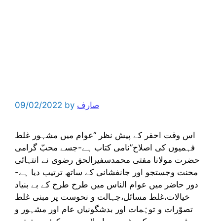
صارف
by
09/02/2022
اس وقت احقر کے پیش نظر “عوام میں مشہور غلط
فہمیوں کی اصلاح”نامی کتاب ہے-جسے محبّ گرامی
حضرت مولانا مفتی محمدسفیرالحق رضوی نے انتہائی
محنت وجستجو اور جانفشانی کے ساتھ ترتیب دیا ہے-
دور حاضر میں عوام الناس میں طرح طرح کے بے بنیاد
خیالات،غلط مسائل،جہالت و نحوست پر مبنی غلط
تصوّرات و توہّمات اور بدشگونیاں عام اور مشہور و