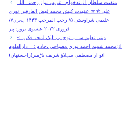
منقبت سلطان الہندخواجہ غریب نواز رحمتہ اللہ
علیہ☆☆ عقیدت کیش محمد فیض العارفین نوری
علیمی شراوستی ۵/ رجب المرجب ۱۴۴۳ ہجری۷/
فروری ۲۰۲۲ عیسوی بروز: پیر
دینی تعلیم سے بےتوجہی :ایک لمحۂ فکریہ:-
از:محمد شمیم احمد نوری مصباحی ،خادم : ۔ دارالعلوم
انو ار مصطفیٰ سہلاؤ شریف باڑمیر(راجستھان)