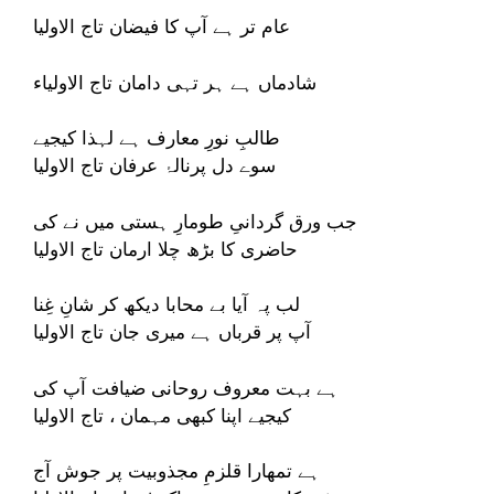
عام تر ہے آپ کا فیضان تاج الاولیا
شادماں ہے ہر تہی دامان تاج الاولیاء
طالبِ نورِ معارف ہے لہذا کیجیے
سوے دل پرنالۂ عرفان تاج الاولیا
جب ورق گردانیِ طومارِ ہستی میں نے کی
حاضری کا بڑھ چلا ارمان تاج الاولیا
لب پہ آیا بے محابا دیکھ کر شانِ غِنا
آپ پر قرباں ہے میری جان تاج الاولیا
ہے بہت معروف روحانی ضیافت آپ کی
کیجیے اپنا کبھی مہمان ، تاج الاولیا
ہے تمھارا قلزمِ مجذوبیت پر جوش آج