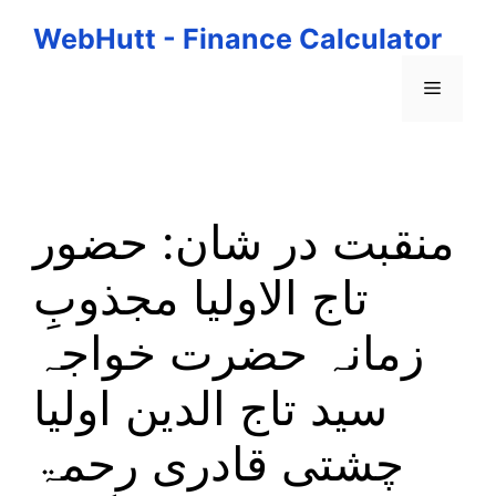
Skip
WebHutt - Finance Calculator
to
content
Menu
منقبت در شان: حضور
تاج الاولیا مجذوبِ
زمانہ حضرت خواجہ
سید تاج الدین اولیا
چشتی قادری رحمۃ