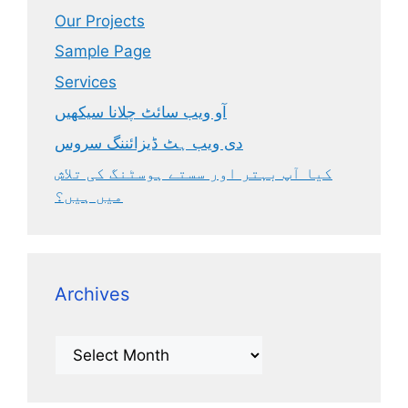
Our Projects
Sample Page
Services
آو ویب سائٹ چلانا سیکھیں
دی ویب ہٹ ڈیزائننگ سروس
کیا آپ بہتر اور سستے ہوسٹنگ کی تلاش
میں ہیں؟
Archives
Archives