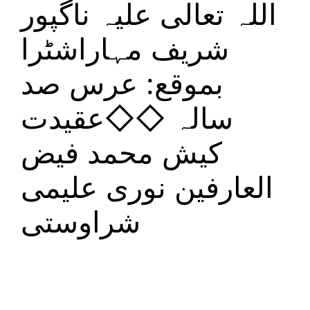
اللہ تعالی علیہ ناگپور
شریف مہاراشٹرا
بموقع: عرس صد
سالہ ◇◇عقیدت
کیش محمد فیض
العارفین نوری علیمی
شراوستی