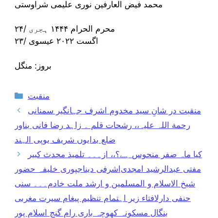
محمد فیض العارفین نوری علیمی شراوستی
۲۴/ محرم الحرام ۱۴۴۴ ہجری
۲۳/ اگست ۲۰۲۲ عیسوی
بروز: منگل
Categories
منقبت
منقبت در شانِ سید مخدوم اشرف جہانگیر سمنانی
رحمة اللہ علیہ،، رشحات قلم ۔ زاہد رضا فانی بناور
ضلع بدایوں شریف یوپی الہند
کیا ماہ صفر منحوس ہے؟،، از۔۔۔ تلمیذ محدث کبیر
مفتی عبدالرشید امجدی‌اشرفی دیناجپوری خلیفہ حضور
شیخ الاسلام و المسلمین و ارشد ملت خادم۔۔۔ سنی
حنفی دارلافتاء زیر اہتمام تنظیم پیغام سیرت مغربی
بنگال مسکونہ کھوچہ باری رام گنج اسلام پور