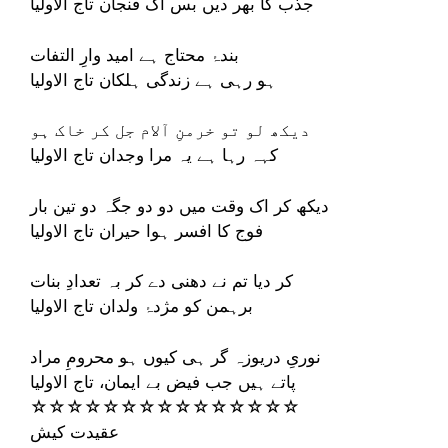
جذب کا بھر دیں بس اک فنجان تاج الاولیا
بندۂ محتاج ہے امید وارِ التفات
ہو رہی ہے زندگی ہلکان تاج الاولیا
دیکھ لو تو خرمنِ آلام جل کر خاک ہو
کہہ رہا ہے یہ مرا وجدان تاج الاولیا
دیکھ کر اک وقت میں دو دو جگہ دو تین بار
فوج کا افسر ہوا حیران تاج الاولیا
کر دیا تم نے دھنی دے کر بہ تعدادِ بنات
برہمن کو مژدۂ ولدان تاج الاولیا
نوریِ دریوزہ گر ہی کیوں ہو محرومِ مراد
پاتے ہیں جب فیض بے ایمان، تاج الاولیا
☆☆☆☆☆☆☆☆☆☆☆☆☆☆☆
عقیدت کیش