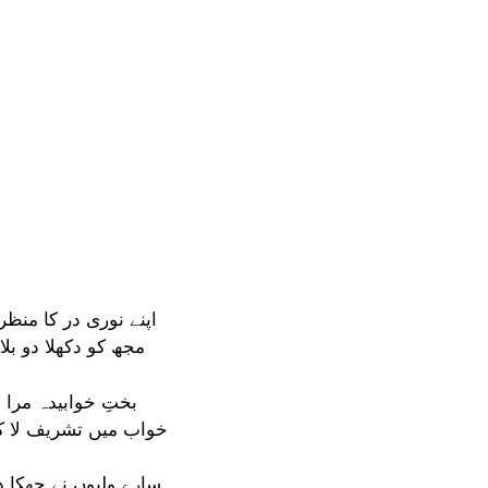
اپنے نوری در کا منظ
مجھ کو دکھلا دو بل
بختِ خوابیدہ مرا 
خواب میں تشریف لا ک
سارے ولیوں نے جھکا د