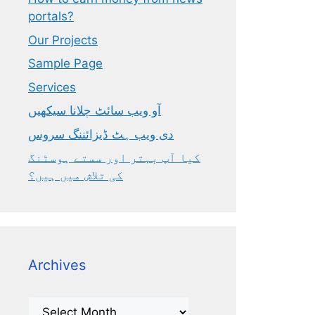
portals?
Our Projects
Sample Page
Services
آو ویب سائٹ چلانا سیکھیں
دی ویب ہٹ ڈیزائننگ سروس
کیا آپ بہتر اور سستے ہوسٹنگ
کی تلاش میں ہیں؟
Archives
Archives