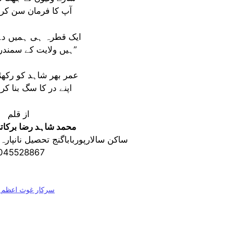
آپ کا فرمان سن کر
ایک قطرہ ہی ہمیں دے
“ہیں ولایت کے سمندر غوث پاک”
عمر بھر شاہد کو رکھ
اپنے در کا سگ بنا ک
از قلم
محمد شاہد رضا برکات
ساکن سالارپورباباگنج تحصیل نانپار
045528867
سرکار غوث اعظم ج