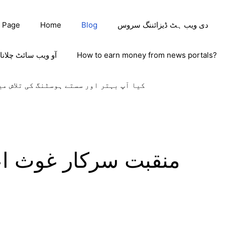
دی ویب ہٹ ڈیزائننگ سروس
Blog
Home
 Page
How to earn money from news portals?
آو ویب سائٹ چلانا
کیا آپ بہتر اور سستے ہوسٹنگ کی تلاش می
منقبت سرکار غوث اع