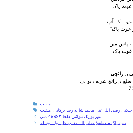
 غوث پاک
دیں ،کہ آپ
ئے پاس میں
ر غوث پاک
ی بہرائچی
ہ ضلع بہرائچ شریف یو پی
7
Categories
منقبت
Tags
یلانی رضی اللہ عنہ
,
محمد شاہد رضا برکاتی
,
منقبت
نیوز پورٹل بنوائیں فقط ₹4999 میں
نعتِ پاکِ مصطفیٰ صلی اللہ تعالیٰ علیہ والہ وسلم