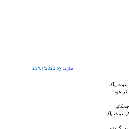
صارف
by
23/01/2022
ر غوث پاک
ا کر غوث
چمکائیے
ر غوث پاک
یں گردنیں