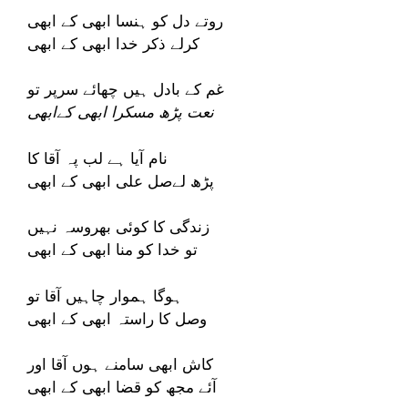
روتے دل کو ہنسا ابھی کے ابھی
کرلے ذکر خدا ابھی کے ابھی
غم کے بادل ہیں چھائے سرپر تو
نعت پڑھ مسکرا ابھی کےابھی
نام آیا ہے لب پہ آقا کا
پڑھ لےصل علی ابھی کے ابھی
زندگی کا کوئی بھروسہ نہیں
تو خدا کو منا ابھی کے ابھی
ہوگا ہموار چاہیں آقا تو
وصل کا راستہ ابھی کے ابھی
کاش ابھی سامنے ہوں آقا اور
آئے مجھ کو قضا ابھی کے ابھی