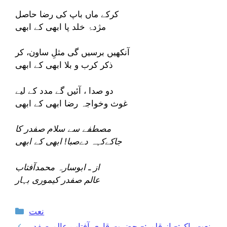
کرکے ماں باپ کی رضا حاصل
مژدۂ خلد پا ابھی کے ابھی
آنکھیں برسیں گی مثلِ ساون، کر
ذکر کرب و بلا ابھی کے ابھی
دو صدا ، آئیں گے مدد کے لیے
غوث وخواجہ رضا ابھی کے ابھی
مصطفے سے سلام صفدر کا
جاکےکہہ دےصبا! ابھی کے ابھی
از ـ ابوسارہ محمدآفتاب
عالم صفدر کیموری بہار
Categories
نعت
نعتِ پاک:- از قلم :- حضرت قاری آفتاب عالم صفدر