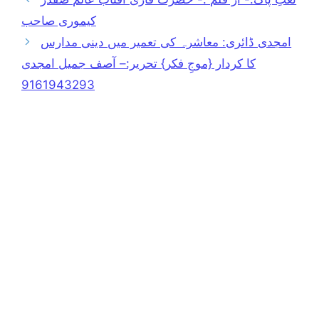
کیموری صاحب
امجدی ڈائری: معاشرہ کی تعمیر میں دینی مدارس
کا کردار {موجِ فکر} تحریر:– آصف جمیل امجدی
9161943293