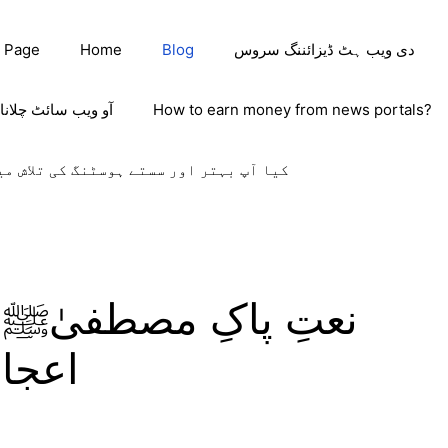
دی ویب ہٹ ڈیزائننگ سروس
Blog
Home
 Page
How to earn money from news portals?
آو ویب سائٹ چلانا
کیا آپ بہتر اور سستے ہوسٹنگ کی تلاش می
نعتِ پاکِ مصطفیٰﷺ 
اعجاز