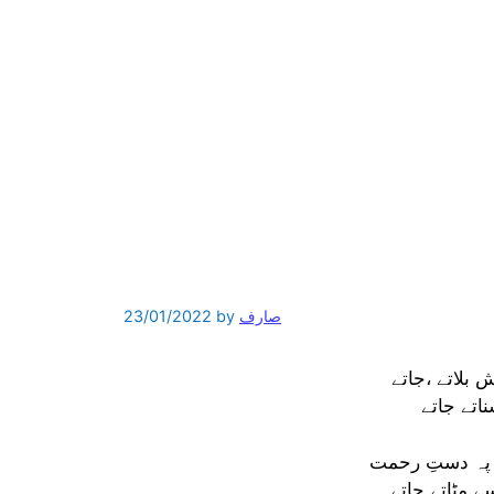
صارف
by
23/01/2022
بلاتے ،جاتے
اتے جاتے
 پہ دستِ رحمت
 مٹاتے جاتے