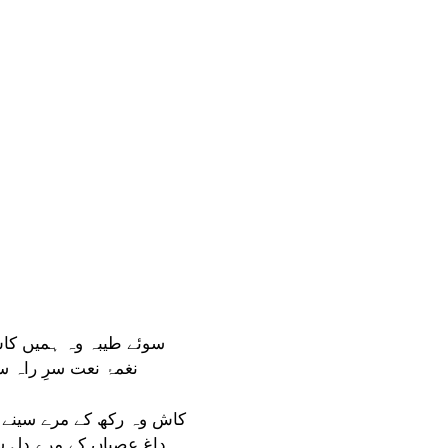
سوئے طیبہ وہ ہمیں کاش 
نغمۂ نعت سرِ راہ سن
کاش وہ رکھ کے مرے سینے
داغ عصیاں کے مرے دل سے