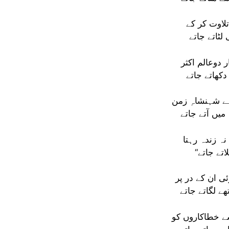
لاوت کر کے
لٹاتے جاتے
 دوعالم اکثر
دکھاتے جاتے
 شہنشاہِ زمن
یں آتے جاتے
ہ زندہ رہتا
ی ان کے در پر
ے لگاتے جاتے
ے خطاکاروں کو