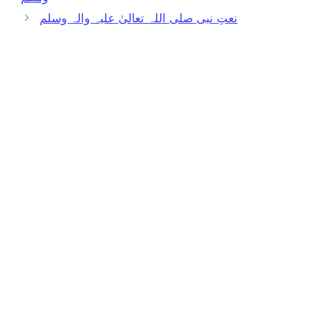
نعتِ نبی صلی اللہ تعالیٰ علیہ والہ وسلم