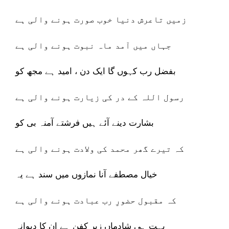
زمیں تاعرش دنیا خوب صورت ہونے والی ہے
جہاں میں آمد ماہ نبوت ہونے والی ہے
بفضل رب کہوں گا ایک دن ، امید ہے مجھ کو
رسول اللہ کے در کی زیارت ہونے والی ہے
بشارت دینے آئے ہیں فرشتے آمنہ بی کو
کہ تیرے گھر محمد کی ولادت ہونے والی ہے
خیال مصطفے آنا نمازوں میں سند ہے یہ
کہ مقبول حضورِ رب عبادت ہونے والی ہے
بہت ہی شادماں زیرِ کفن ہے ان کا دیوانہ