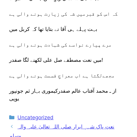
کہ اس کو قبرمیں شہ کی زیارت ہونے والی ہے
بہت پہلے ہی آقا نے بتایا تھا کہ کربل میں
مرے پیارے نواسے کی شہادت ہونے والی ہے
میں نعت مصطفے صل علی لکھنے لگا صفدر!
مجھےلگتا ہے اب معراجِ قسمت ہونے والی ہے
از ـ محمد آفتاب عالم صفدرکیموری بہار ثم جونپور
یوپی
Categories
Uncategorized
نعتِ پاکِ شہہِ ابرار صلی اللہ تعالیٰ علیہ والہ
وسلم