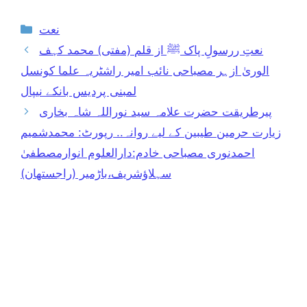
Categories
نعت
نعتِ ررسولِ پاک ﷺ از قلم (مفتی) محمد کہف
الوریٰ ازہر مصباحی نائب امیر راشٹریہ علما کونسل
لمبنی پردیس بانکے نیپال
پیرطریقت حضرت علامہ سید نوراللہ شاہ بخاری
زیارت حرمین طیبین کے لیے روانہ.. رپورٹ: محمدشمیم
احمدنوری مصباحی خادم:دارالعلوم انوارمصطفیٰ
سہلاؤشریف،باڑمیر (راجستھان)