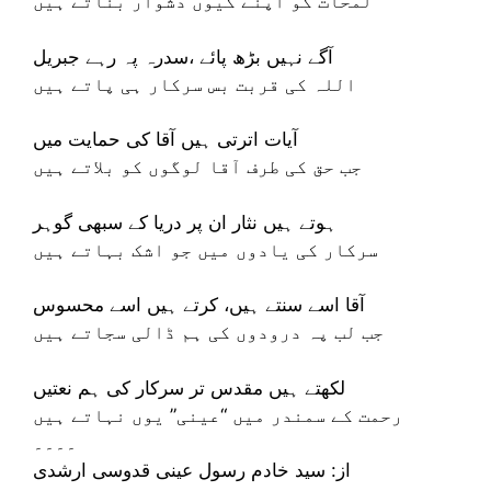
لمحات کو اپنے کیوں دشوار بناتے ہیں
آگے نہیں بڑھ پائے ،سدرہ پہ رہے جبریل
اللہ کی قربت بس سرکار ہی پاتے ہیں
آیات اترتی ہیں آقا کی حمایت میں
جب حق کی طرف آقا لوگوں کو بلاتے ہیں
ہوتے ہیں نثار ان پر دریا کے سبھی گوہر
سرکار کی یادوں میں جو اشک بہاتے ہیں
آقا اسے سنتے ہیں، کرتے ہیں اسے محسوس
جب لب پہ درودوں کی ہم ڈالی سجاتے ہیں
لکھتے ہیں مقدس تر سرکار کی ہم نعتیں
رحمت کے سمندر میں “عینی” یوں نہاتے ہیں
۔۔۔۔
از: سید خادم رسول عینی قدوسی ارشدی