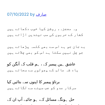
صارف
by
07/10/2022
وہ معجزہء روشن کیا خوب دکھاتے ہیں
کفار کے حربوں کی سب نیندیں اڑاتے ہیں
بے جان جو ہے اس سے بھی کلمہ پڑھاتے ہیں
جو چل نہیں سکتا ہے اس کو بھی چلاتے ہیں
عاشق ہیں پیمبر کے ، ہم قلب کے آنگن کو
یاد شہ عالم کے پھولوں سے سجاتے ہیں
برتاؤ پیمبر کا اپنوں سے بتائیں کیا
سرکار عدو کو جب سینے سے لگاتے ہیں
حل ہونگے مسائل کے، ہو جائیے آپ ان کے