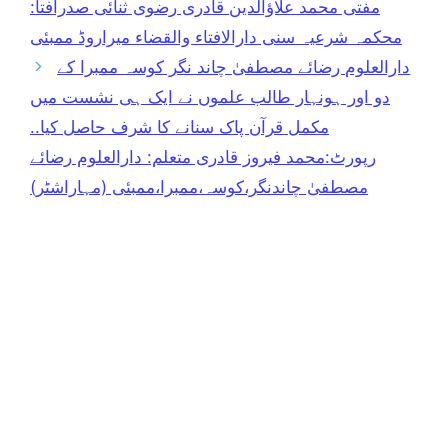
مفتی محمد علاؤالدین قادری رضوی ثنائی صدرافتا:
محکمہ شرعیہ سنی دارالافتاء والقضاء میراروڈ ممبئی
دارالعلوم رضائے مصطفیٰ چاند نگر کوسہ ممبرا کے
دو اور ہونہار طالب علموں نے ایک ہی نشست میں
مکمل قرآن پاک سنانے کا شرف حاصل کیا..
رپورٹ:محمد فیروز قادری متعلم: دارالعلوم رضائے
مصطفیٰ چاندنگر،کوسہ،ممبرا،ممبئی (مہاراشٹر)