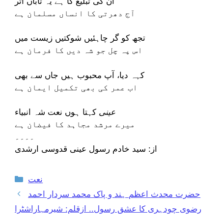
ان کی تبلیغ کا ہے یہ تاباں اثر
آج دھرتی کا انساں مسلمان ہے
تجھ کو گر چاہئیں شوکتیں زیست میں
اس پہ چل جو شہ دیں کا فرمان ہے
کہہ دیا، آپ محبوب ہیں جاں سے بھی
اب عمر کی بھی تکمیل ایمان ہے
عینی
کہتا ہوں نعت شہ انبیاء
میرے مرشد مجاہد کا فیضان ہے
۔۔۔۔
از: سید خادم رسول عینی قدوسی ارشدی
Categories
نعت
حضرت محدث اعظم ہند و پاک محمد سردار احمد
رضوی چودہری کا عشق رسول.. ازقلم: شیرمہاراشٹرا