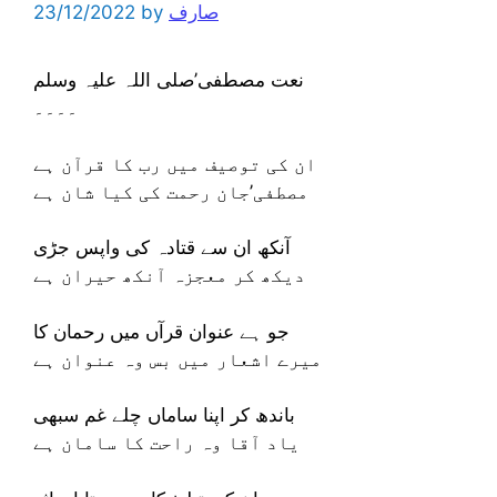
صارف
by
23/12/2022
نعت مصطفی’صلی اللہ علیہ وسلم
۔۔۔۔
ان کی توصیف میں رب کا قرآن ہے
مصطفی’جان رحمت کی کیا شان ہے
آنکھ ان سے قتادہ کی واپس جڑی
دیکھ کر معجزہ آنکھ حیران ہے
جو ہے عنوان قرآں میں رحمان کا
میرے اشعار میں بس وہ عنوان ہے
باندھ کر اپنا ساماں چلے غم سبھی
یاد آقا وہ راحت کا سامان ہے