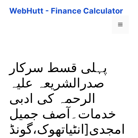
Skip
WebHutt - Finance Calculator
to
content
Menu
پہلی قسط سرکار
صدرالشریعہ علیہ
الرحمہ کی ادبی
خدمات۔آصف جمیل
امجدی[انٹیاتھوک،گونڈ