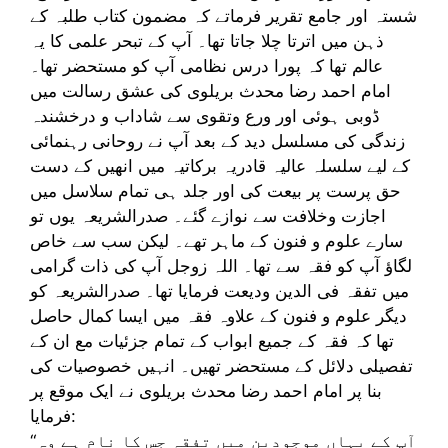
شستہ اور جامع تقریر فرماتے کہ مضمون کتاب طلبہ کے
ذہن میں اترتا چلا جاتا تھا۔ آپ کے تبحر علمی کا یہ
عالم تھا کہ پورا درس نظامی آپ کو مستحضر تھا۔
امام احمد رضا محدث بریلوی کی عشق رسالت میں
ڈوبی ہوئی اور ورع وتقوی سے شاداب و درخشندہ
زندگی کی مسلسل دید کے بعد آپ نے روحانی رہنمائی
کے لیے سلسلہ عالیہ قادریہ برکاتیہ میں انھیں کے دست
حق پرست پر بیعت کی اور جلد ہی تمام سلاسل میں
اجازت وخلافت سے نوازے گئے۔ صدرالشریعہ یوں تو
سارے علوم و فنون کے ماہر تھے۔ لیکن سب سے خاص
لگاؤ آپ کو فقہ سے تھا۔ اللہ زوجل آپ کی ذات گرامی
میں تفقہ فی الدین ودیعت فرمایا تھا۔ صدرالشریعہ کو
دیگر علوم و فنون کے علاوہ فقہ میں ایسا کمال حاصل
تھا کہ فقہ کے جمیع ابواب کے تمام جزئیات مع ان کے
تفصیلی دلائل کے مستحضر تھیں۔ انہیں خصوصیات کی
بنا پر امام احمد رضا محدث بریلوی نے ایک موقع پر
فرمایا:
“آپ کے یہاں موجودین میں تفقہ جس کا نام ہے وہ