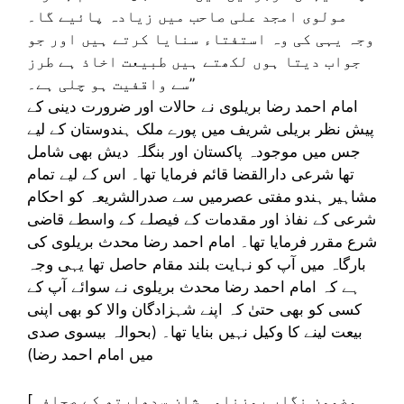
مولوی امجد علی صاحب میں زیادہ پائیے گا۔
وجہ یہی کی وہ استفتاء سنایا کرتے ہیں اور جو
جواب دیتا ہوں لکھتے ہیں طبیعت اخاذ ہے طرز
سے واقفیت ہو چلی ہے۔”
امام احمد رضا بریلوی نے حالات اور ضرورت دینی کے
پیش نظر بریلی شریف میں پورے ملک ہندوستان کے لیے
جس میں موجودہ پاکستان اور بنگلہ دیش بھی شامل
تھا شرعی دارالقضا قائم فرمایا تھا۔ اس کے لیے تمام
مشاہیر ہندو مفتی عصرمیں سے صدرالشریعہ کو احکام
شرعی کے نفاذ اور مقدمات کے فیصلے کے واسطے قاضی
شرع مقرر فرمایا تھا۔ امام احمد رضا محدث بریلوی کی
بارگاہ میں آپ کو نہایت بلند مقام حاصل تھا یہی وجہ
ہے کہ امام احمد رضا محدث بریلوی نے سوائے آپ کے
کسی کو بھی حتیٰ کہ اپنے شہزادگان والا کو بھی اپنی
بیعت لینے کا وکیل نہیں بنایا تھا۔ (بحوالہ بیسوی صدی
میں امام احمد رضا)
[مضمون نگار روزنامہ شان سدھارتھ کے صحافی