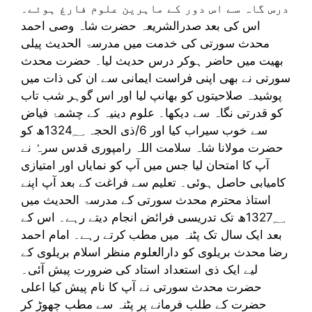
درس گاہ سے اس دور کے ماہرین علوم فارغ ہوئے۔
اس کی بعد صدرالشریعہ حضرت شاہ وصی احمد
محدث سورتی کی خدمت میں مدرسۃ الحدیث پیلی
بھیت میں حاضر ہوکر درس حدیث لیا۔ حضرت محدث
سورتی نے بھی اپنی فراست ایمانی سے ان کی ذات میں
پوشیدہ صلاحیتوں کو بھانپ لیا اور اس گوہر شب تاب
کو قدرتی نگاہ سے دیکھا۔ علوم دینیہ کے چشمۂ فیاض
سے خوب سیراب کیا اور 6/ذی الحجہ 1324؁ھ کو
حضرت مولانا شاہ سلامت اللہ رامپوری قدس سرہٗ نے
آپ کا امتحان لیا جس میں آپ کو نمایاں اور امتیازی
کامیابی حاصل ہوئی۔ تعلیم سے فراغت کے بعد آپ اپنے
استاذ محترم محدث سورتی کے مدرسۃ الحدیث میں
1327؁ھ تک تدریسی فرائض انجام دیتے رہے۔ اس کے
بعد ایک سال تک پٹنہ میں مطب کرتے رہے۔ امام احمد
رضا محدث بریلوی کو دارالعلوم منظر اسلام بریلوی کے
لیے ایک ذی استعداد استاد کی ضرورت پیش آئی۔
حضرت محدث سورتی نے آپ کا نام پیش کیا اعلی
حضرت کے طلب فرمانے پر پٹنہ سے مطب چھوڑ کر