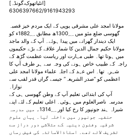
[انٹیاتھوک،گونڈہ]
6306397662/9161943293
مولانا امجد علی مشرقی یوپی کے ایک مردم خیز قصبہ
گھوسی ضلع مئو میں 1300؁ھ مطابق 1882؁ء کو
ایک دیندار گھرانے میں پیدا ہوئے۔ آپ کے والد ماجد
مولانا حکیم جمال الدین کا شمار علاقے کے بڑے حکیموں
میں ہوتا تھا۔ طبی مہارت اور ریاست عظمت گڑھ کے
راجہ کے طبیب خاص ہونے کی وجہ سے ہر طرف آپ کا
شہرہ تھا۔ اس عہد کے اجلہ علماء مولانا امجد علی
اعظمی کو “صدر الشریعہ” جیسے گراں قدر لقب سے
نوازا۔
آپ کی ابتدائی تعلیم آپ کے وطن گھوسی ہی کے
مدرسہ ناصرالعلوم میں ہوئی۔ اعلی تعلیم کے لئے اپنے
شیراہ ہند جونپور کا رخ کیا اور 1314؁ء میں مدرسہ
حنفیہ جونپور میں داخلہ لیا۔ یہاں علوم
شرقیہ وفنون دینیہ کے متلاشی دور دراز سے
تشریف لاتے تھے۔ استاذالاساتذہ کی فیض رساں