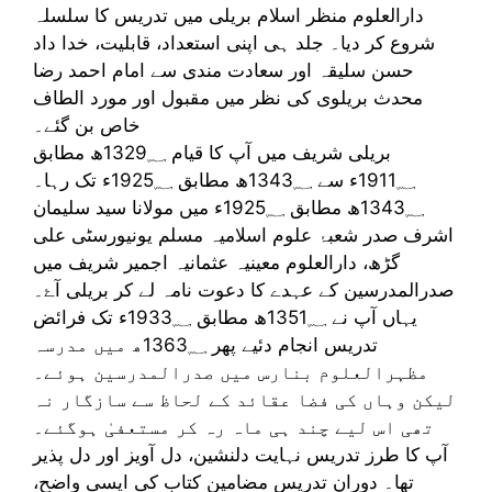
دارالعلوم منظر اسلام بریلی میں تدریس کا سلسلہ
شروع کر دیا۔ جلد ہی اپنی استعداد، قابلیت، خدا داد
حسن سلیقہ اور سعادت مندی سے امام احمد رضا
محدث بریلوی کی نظر میں مقبول اور مورد الطاف
خاص بن گئے۔
بریلی شریف میں آپ کا قیام 1329؁ھ مطابق
1911؁ء سے 1343؁ھ مطابق 1925؁ء تک رہا۔
1343؁ھ مطابق 1925؁ء میں مولانا سید سلیمان
اشرف صدر شعبۂ علوم اسلامیہ مسلم یونیورسٹی علی
گڑھ، دارالعلوم معینیہ عثمانیہ اجمیر شریف میں
صدرالمدرسین کے عہدے کا دعوت نامہ لے کر بریلی آۓ۔
یہاں آپ نے 1351؁ھ مطابق 1933؁ء تک فرائض
تدریس انجام دئیے پھر 1363؁ھ میں مدرسہ
مظہرالعلوم بنارس میں صدرالمدرسین ہوئے۔
لیکن وہاں کی فضا عقائد کے لحاظ سے سازگار نہ
تھی اس لیے چند ہی ماہ رہ کر مستعفیٰ ہوگئے۔
آپ کا طرز تدریس نہایت دلنشین، دل آویز اور دل پذیر
تھا۔ دوران تدریس مضامین کتاب کی ایسی واضح،