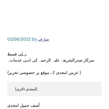
صارف
by
02/06/2022
پہلی قسط
سرکار صدرالشریعہ علیہ الرحمہ کی ادبی خدمات۔
{عرس امجدی کے موقع پر خصوصی تحریر }
   [امجدی ڈائری] 
آصف جمیل امجدی