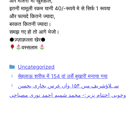
और माशरा भी खुशहाल,
इतनी मामूली रकम यानी 40/-रूपये मे से सिर्फ 1 रूपया
और फायदे कितने ज्यादा,
बरकत कितनी ज्यादा।
समझ गए हो तो आगे भेजो।
●ज़्ज़ाक़ल्ला खेर●
वस्सलाम
Categories
Uncategorized
सेहलाऊ शरीफ में 154 वां उर्से बुखारी मनाया गया
سہلاؤشریف میں ۱۵۴ واں عرس بخاری بحسن
وخوبی اختتام پزیر:- محمد شمیم احمد نوری مصباحی