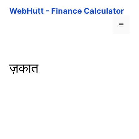
Skip
WebHutt - Finance Calculator
to
content
Menu
ज़कात