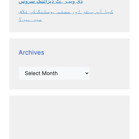
دی ویب ہٹ ڈیزائننگ سروس
کیا آپ بہتر اور سستے ہوسٹنگ کی تلاش
میں ہیں؟
Archives
Archives