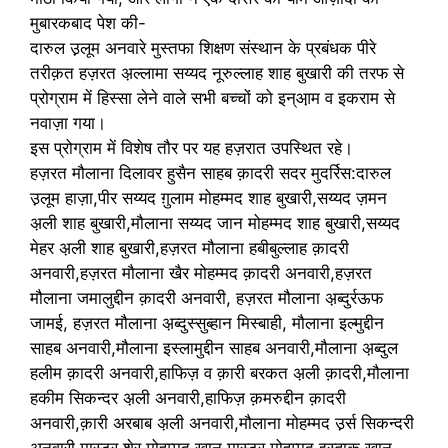
मुबारकबाद पेश की-
दारुल उ़़लूम अनवारे मुस्तफा शिक्षण संस्थान के प्रबंधक पीरे
तरीक़त हज़रत अ़ल्लामा सय्यद नूरुल्लाह शाह बुखारी की तरफ से
प्रोग्राम में हिस्सा लेने वाले सभी बच्चों को इन्आ़म व इकराम से
नवाज़ा गया।
इस प्रोग्राम में विशेष तौर पर यह हज़रात उपस्थित रहे।
हज़रत मौलाना दिलावर हुसैन साहब क़ादरी सदर मुदर्रिस:दारुल
उ़लूम हाज़ा,पीर सय्यद ग़ुलाम मोहम्मद शाह बुखारी,सय्यद ज़मन
अ़ली शाह बुखारी,मौलाना सय्यद जान मोहम्मद शाह बुखारी,सय्यद
मेहर अ़ली शाह बुखारी,हज़रत मौलाना हबीबुल्लाह क़ादरी
अनवारी,हज़रत मौलाना खैर मोहम्मद क़ादरी अनवारी,हज़रत
मौलाना जमालुद्दीन क़ादरी अनवारी, हज़रत मौलाना अ़ब्दुर्रऊफ
जामई, हज़रत मौलाना अ़ब्दुस्सुब्हान मिस्बाही, मौलाना इल्मुद्दीन
साहब अनवारी,मौलाना इस्लामुद्दीन साहब अनवारी,मौलाना अ़ब्दुल
हलीम क़ादरी अनवारी,हाफिज़ व क़ारी बरकत अ़ली क़ादरी,मौलाना
हकीम सिकन्दर अ़ली अनवारी,हाफिज़ क़मरुद्दीन क़ादरी
अनवारी,क़ारी अरबाब अ़ली अनवारी,मौलाना मोहम्मद उ़र्स सिकन्दरी