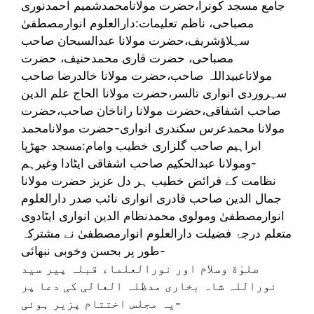
جامع مسجد کونرا،حضرت مولانامحمدشمیم احمدنوری
مصباحی، ناظم تعلیمات:دارالعلوم انوارمصطفیٰ
سہلاؤشریف،حضرت مولانا عبدالسبحان صاحب
مصباحی، حضرت قاری محمدحنیف، حضرت
مولاناعبیداللہ صاحب،حضرت مولانا خالدرضا صاحب
سہروردی انواری تالسر،حضرت مولانا الحاج علم الدین
صاحب اشفاقی،حضرت مولانا راناخان صاحب،حضرت
مولانا محمدعرس سکندری انواری-حضرت مولانامحمد
ابراہیم صاحب گلزاری خطیب وامام:مسجد جھڑپا
ومولانا عبدالحکیم صاحب اشفاقی ایٹادا وغیرہم-
نظامت کے فرائض خطیب ہر دل عزیز حضرت مولانا
جمال الدین صاحب قادری انواری نائب صدر دارالعلوم
انوارمصطفیٰ ومولوی محمدنظام الدین انواری ایٹادوی
متعلم درجۂ فضیلت دارالعلوم انوارمصطفیٰ نے مشترکہ
طور پر بحسن وخوبی نبھائی-
صلوٰة وسلام اور نورالعلماء قبلہ پیر سید
نوراللہ شاہ بخاری مدظلہ العالی کی دعا پر
یہ مجلس اختتام پزیر ہوئی-