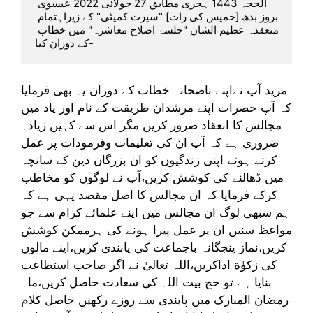
الحجہ 1443 ہجری مطابق 27 جولائی 2022 عیسوی 
بروز بدھ [خمیس کی رات] "سیرت کمیٹی" کے زیراہتمام 
منعقدہ عظیم الشان "جلسۂ اصلاح معاشرہ" میں خطاب 
کے دوران کیا-
مزید آپ نےاپنے ناصحانہ خطاب کے دوران یہ بھی فرمایا
کہ آپ حضرات اپنے مرشدان طریقت کے نام اور یاد میں
مجالس کا انعقاد ضرور کریں مگر اس سے کہیں زیادہ
ضروری ہے کہ آپ ان کی تعلیمات وفرمودات پر عمل
کرتے ہوئے اپنی زندگیوں کو ان بزرگان دین کے سانچہ
میں ڈھالنے کی کوشش کریں،آپ نے لوگوں کو مخاطب
کرکے فرمایا کہ ان مجالس کا اصل مقصد یہی ہے کہ
ہم سبھی لوگ ان مجالس میں اپنے علمائے کرام سے جو
مواعظ سنیں ان پر عمل پیرا ہونے کی ہرممکن کوشش
کریں،نماز پنجگانہ باجماعت کی پابندی کریں،اپنے مالوں
کی زکوٰة اداکریں،اللہ تعالیٰ نے اگر صاحب استطاعت
بنایا ہے تو حج بیت اللہ کی سعادت حاصل کریں،ماہ
رمضان المبارک میں پابندی سے روزے رکھیں حاصل کلام