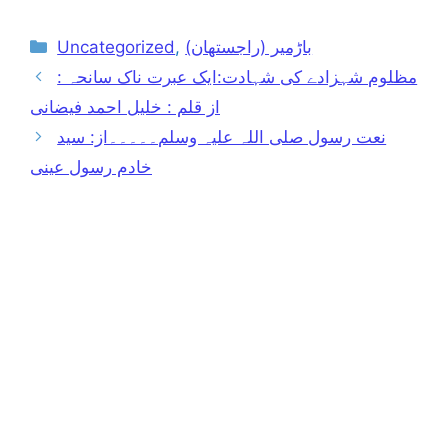
Categories
باڑمیر (راجستھان)
,
Uncategorized
مظلوم شہزادے کی شہادت:ایک عبرت ناک سانحہ :
از قلم : خلیل احمد فیضانی
نعت رسول صلی اللہ علیہ وسلم۔۔۔۔۔از: سید
خادم رسول عینی