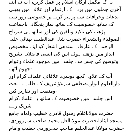
یہ کہ مکمل ارکان اسلام پر عمل کریں، آپ نے اپنے
آخری جملوں میں پردہ کے اہتمام اور علاقہ میں پھیلی
بدعات وخرافات سے پرہیز کرنے پر خصوصی زور دینے
کے ساتھ خصوصیت کے ساتھ نماز پنجگانہ باجماعت
پڑھنے کی تاکید وتلقین کی اور ساتھ ہی سرتاج
الصوفیاء والشعراء حضرت شاہ عبدالطیف بھٹائی علیہ
الرحمہ کے عارفانہ سندھی اشعار کو اپنے مخصوص
انداز میں پڑھتے ہوئے اس کی ایسی فاضلانہ تشریح
وتوضیح کی جس سے جلسہ میں موجود علماء وعوام
جھوم اٹھے-
آپ کے علاوہ کچھ دوسرے علاقائی علمائے کرام اور
دارالعلوم انوارمصطفیٰ سہلاؤشریف کے طلبہ نے نعت
ومنقبت اور تقاریر کیں-
اس جلسہ میں خصوصیت کے ساتھ یہ علمائےکرام
شریک رہے-
حضرت مولاناغلام رسول قادری خطیب وامام جامع
مسجد ایٹادا،حضرت مولانالعل محمد صاحب سہروردی،
حضرت مولانا عبدالحلیم صاحب سہروردی خطیب وامام