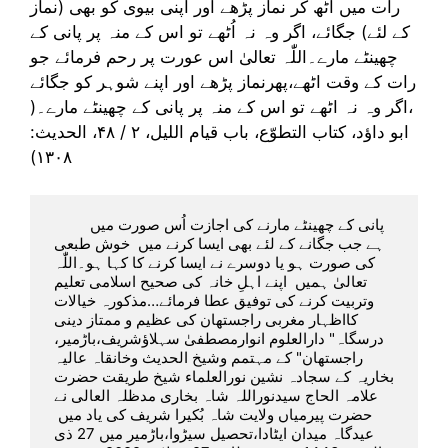
رات میں اُٹھ کر نماز پڑھے اور اپنی بیوی کو بھی (نماز
کے لئے) جگائے، اگر وہ نہ اُٹھے تو اس کے منہ پر پانی کے
چھینٹے مارے۔اللّٰہ تعالیٰ اس عورت پر رحم فرمائے جو
رات کے وقت اٹھے،پھرنماز پڑھے اور اپنے شوہر کو جگائے
،اگر وہ نہ اٹھے تو اس کے منہ پر پانی کے چھینٹے مارے۔(
ابو داؤد، کتاب التطوّع، باب قیام اللیل، ۲ / ۴۸، الحدیث:
۱۳۰۸)
        پانی کے چھینٹے مارنے کی اجازت اُس صورت میں  
ہے جب جگانے کے لئے بھی ایسا کرنے میں  خوش طبعی 
کی صورت ہو یا دوسرے نے ایسا کرنے کا کہا ہو۔اللّٰہ 
تعالیٰ ہمیں  اپنے اہلِ خانہ کی صحیح اسلامی تعلیم 
وتربیت کرنے کی توفیق عطا فرمائے…مذکورہ خیالات 
کااظہار مغربی راجستھان کی عظیم و ممتاز دینی 
درسگاہ" دارالعلوم انوارمصطفیٰ سہلاؤشریف،باڑمیر، 
راجستھان" کے مہتمم وشیخ الحدیث وخانقاہ عالیہ 
بخاریہ کے سجادہ نشین نورالعلماء شیخ طریقت حضرت 
علامہ الحاج سیدنوراللہ شاہ بخاری مدظلہ العالی نے 
حضرت پیرمیاں ولایت شاہ بُکیرا شریف کی یاد میں  
عیدگاہ میدان ایٹادا،تحصیل سیڑوا،باڑمیر میں 27 ذی 