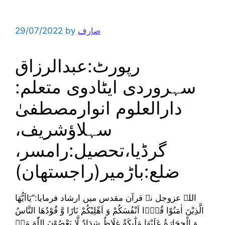
صارف
by
29/07/2022
رپورٹ:عبدالرزاق
سہروردی ایٹادوی متعلم:
دارالعلوم انوارمصطفیٰ
سہلاؤشریف،
گرڈیا،تحصیل:رامسر،
ضلع:باڑمیر(راجستھان)
اللہ عزوجل نے قرآن مقدس میں ارشاد فرمایا:”یَااَیُّهَا
الَّذِیْنَ اٰمَنُوْا قُوْۤا اَنْفُسَكُمْ وَ اَهْلِیْكُمْ نَارًا وَّ قُوْدُهَا النَّاسُ
وَ الْحِجَارَةُ عَلَیْهَا مَلٰٓىٕكَةٌ غِلَاظٌ شِدَادٌ لَّا یَعْصُوْنَ اللّٰهَ مَاۤ