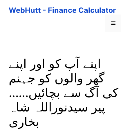
Skip
WebHutt - Finance Calculator
to
content
Menu
اپنے آپ کو اور اپنے
گھر والوں کو جہنم
کی آگ سے بچائیں……
پیر سیدنوراللہ شاہ
بخاری