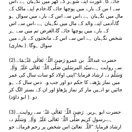
جائے گا۔عورت اپنے شوہر کے گھر میں نگہبان ہے ،اس
سے ا س کے بارے میں پوچھا جائے گا،خادم اپنے مالک کے
مال میں نگہبان ہے ،اس سے اس کے بارے میں سوال ہو
گا،آدمی اپنے والد کے مال میں نگہبان ہے ،اس سے اس
کے بارے میں پوچھا جائے گا،الغرض تم میں سے ہر
شخص نگہبان ہے اس سے اس کے ماتحتوں کے بارے میں
سوال ہوگا۔( بخاری)
(2)…حضرت عبداللّٰہ بن عمرو رَضِیَ اللّٰہُ تَعَالٰی عَنْہُمَا
سے روایت ہے،سیّد المرسَلین صَلَّی اللّٰہُ تَعَالٰی عَلَیْہِ وَاٰلِہٖ
وَسَلَّمَ نے ارشاد فرمایا:’’اپنی اولاد کو سات سال کی عمر
میں نماز پڑھنے کا حکم دو اور جب وہ دس سال کے ہو
جائیں تو انہیں مار کر نماز پڑھاؤ اور ان کے بستر الگ کر
دو۔( ابو داؤد)
(3)…حضرت ابو ہریرہ رَضِیَ اللّٰہُ تَعَالٰی عَنْہُ سے روایت
ہے،رسولِ کریم صَلَّی اللّٰہُ تَعَالٰی عَلَیْہِ وَاٰلِہٖ وَسَلَّمَ نے
ارشاد فرمایا: ’’اللّٰہ تعالیٰ اس شخص پر رحم فرمائے جو