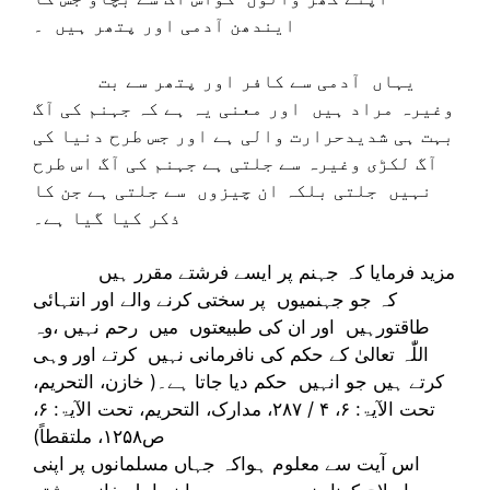
ایندھن آدمی اور پتھر ہیں ۔
یہاں آدمی سے کافر اور پتھر سے بت
وغیرہ مراد ہیں اور معنی یہ ہے کہ جہنم کی آگ
بہت ہی شدیدحرارت والی ہے اور جس طرح دنیا کی
آگ لکڑی وغیرہ سے جلتی ہے جہنم کی آگ اس طرح
نہیں جلتی بلکہ ان چیزوں سے جلتی ہے جن کا
ذکر کیا گیا ہے۔
مزید فرمایا کہ جہنم پر ایسے فرشتے مقرر ہیں
کہ جو جہنمیوں پر سختی کرنے والے اور انتہائی
طاقتورہیں اور ان کی طبیعتوں میں رحم نہیں ،وہ
اللّٰہ تعالیٰ کے حکم کی نافرمانی نہیں کرتے اور وہی
کرتے ہیں جو انہیں حکم دیا جاتا ہے۔( خازن، التحریم،
تحت الآیۃ: ۶، ۴ / ۲۸۷، مدارک، التحریم، تحت الآیۃ: ۶،
ص۱۲۵۸، ملتقطاً)
اس آیت سے معلوم ہواکہ جہاں مسلمانوں پر اپنی