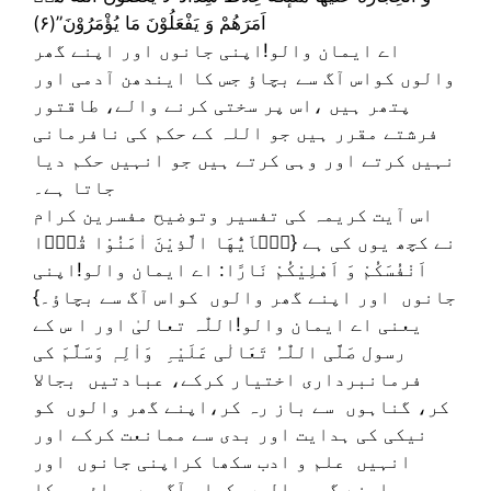
اَمَرَهُمْ وَ یَفْعَلُوْنَ مَا یُؤْمَرُوْنَ”(۶)
اے ایمان والو!اپنی جانوں اور اپنے گھر
والوں کواس آگ سے بچاؤ جس کا ایندھن آدمی اور
پتھر ہیں ،اس پر سختی کرنے والے، طاقتور
فرشتے مقرر ہیں جو اللہ کے حکم کی نافرمانی
نہیں کرتے اور وہی کرتے ہیں جو انہیں حکم دیا
جاتا ہے۔
اس آیت کریمہ کی تفسیر وتوضیح مفسرین کرام
نے کچھ یوں کی ہے {یٰۤاَیُّهَا الَّذِیْنَ اٰمَنُوْا قُوْۤا
اَنْفُسَكُمْ وَ اَهْلِیْكُمْ نَارًا: اے ایمان والو!اپنی
جانوں اور اپنے گھر والوں کواس آگ سے بچاؤ۔}
یعنی اے ایمان والو!اللّٰہ تعالیٰ اور ا س کے
رسول صَلَّی اللّٰہُ تَعَالٰی عَلَیْہِ وَاٰلِہٖ وَسَلَّمَ کی
فرمانبرداری اختیار کرکے، عبادتیں بجالا
کر، گناہوں سے باز رہ کر،اپنے گھر والوں کو
نیکی کی ہدایت اور بدی سے ممانعت کرکے اور
انہیں علم و ادب سکھا کراپنی جانوں اور
اپنے گھر والوں کواس آگ سے بچاؤ جس کا