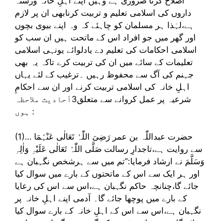
اصلاح کرنا ضروری ہے وہیں اپنے اہلِ خانہ ورشتہ
داروں کی اسلامی تعلیم و تربیت کرنابھی ان پر لازم
ہے،لہٰذا ہر مسلمان کو چاہئے کہ وہ اپنے بیوی بچوں
اور گھر میں جو افراد اس کے ماتحت ہیں ان سب کو
اسلامی احکامات کی تعلیم دے یادلوائے یونہی اسلامی
تعلیمات کے سائے میں ان کی تربیت کرے تاکہ یہ بھی
جہنم کی آگ سے محفوظ رہیں ۔ترغیب کے لئے یہاں
اہلِ خانہ کی اسلامی تربیت کرنے اور ان سے احکامِ
شرعیہ پر عمل کروانے سے متعلق3اَحادیث ملاحظہ
ہوں :
(1)… حضرت عبداللّٰہ بن عمر رَضِیَ اللّٰہُ تَعَالٰی عَنْہُمَا
سے روایت ہے،تاجدارِ رسالت صَلَّی اللّٰہُ تَعَالٰی عَلَیْہِ وَاٰلِہٖ
وَسَلَّمَ نے ارشاد فرمایا:’’تم میں سے ہرشخص نگہبان ہے
اور ہر ایک سے اس کے ماتحتوں کے بارے میں سوال کیا
جائے گا،چنانچہ حاکم نگہبان ہے،اس سے اس کی رعایا
کے بارے میں پوچھا جائے گا۔ آدمی اپنے اہلِ خانہ پر
نگہبان ہے،اس سے اس کے اہلِ خانہ کے بارے سوال کیا