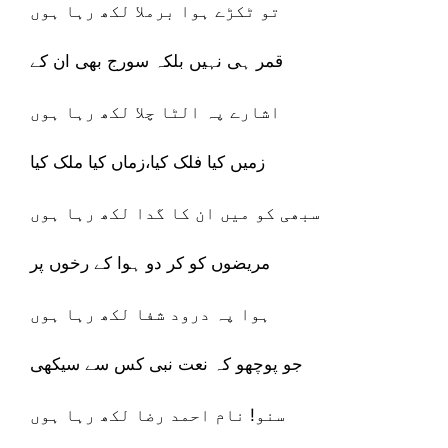
تو ٹکڑے ہوا برملا لکھ رہا ہوں
قمر ہی نہیں بلکہ سورج بھی ان کے
اشارے پہ الٹا چلا لکھ رہا ہوں
زمیں کیا فلک کیا،زماں کیا ملک کیا
سبھی کو میں ان کا گدا لکھ رہا ہوں
مریضوں کو کر دو ہوا کے رخوں پر
ہوا پہ درود شفا لکھ رہا ہوں
جو پوچھو کہ نعت نبی کس سے سیکھی
سنو! نام احمد رضا لکھ رہا ہوں