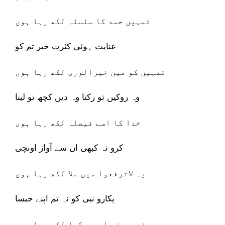
تمہیں حمد کا سلسلہ لکھ رہا ہوں
عنایت ہوئی کثرت خیر تم کو
تمہیں کو میں خیرالوری لکھ رہا ہوں
وہ روکیں تو رکنا وہ دیں کچھ تو لینا
خدا کا اسے فیصلہ لکھ رہا ہوں
کرو نہ کبھی ان سے آواز اونچی
یہ لاترفعوا میں ملا لکھ رہا ہوں
پکارو نبی کو نہ تم اپنے جیسا
منع رب نے اس سے کیا لکھ رہا ہوں