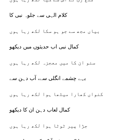
کلام الہی سے جلوہ نبی کا
بیاں مجھ سے جو ہو سکا لکھ رہا ہوں
کمال نبی اب حدیثوں میں دیکھو
سنو ان کا میں معجزہ لکھ رہا ہوں
بہے چشمے انگلی سے، آب دہن سے
کنواں کھارا میٹھا ہوا لکھ رہا ہوں
کمال لعاب دہن ان کا دیکھو
جڑا پیر ٹوٹا ہوا لکھ رہا ہوں