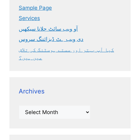
Sample Page
Services
آو ویب سائٹ چلانا سیکھیں
دی ویب ہٹ ڈیزائننگ سروس
کیا آپ بہتر اور سستے ہوسٹنگ کی تلاش
میں ہیں؟
Archives
Archives