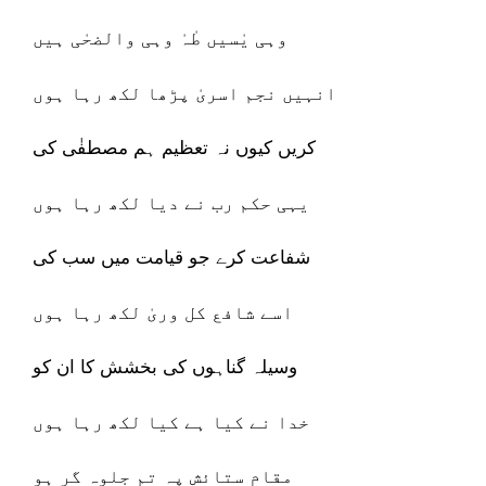
وہی یٰسیں طٰہٰ وہی والضحٰی ہیں
انہیں نجم اسریٰ پڑھا لکھ رہا ہوں
کریں کیوں نہ تعظیم ہم مصطفٰی کی
یہی حکم رب نے دیا لکھ رہا ہوں
شفاعت کرے جو قیامت میں سب کی
اسے شافع کل وریٰ لکھ رہا ہوں
وسیلہ گناہوں کی بخشش کا ان کو
خدا نے کیا ہے کیا لکھ رہا ہوں
مقام ستائش پہ تم جلوہ گر ہو