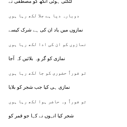
لٹکتی ہوئی آنکھ کو مصطفی نے
دوبارہ دیا ہے جلا لکھ رہا ہوں
نمازوں میں یاد ان کی ہے شرک کیسے
نمازوں کو ان کی ادا لکھ رہا ہوں
نمازی کو گر وہ بلائیں کہ آجا
تو فوراً حضوری کو جا لکھ رہا ہوں
نمازی ہی کیا جب شجر کو بلایا
تو فوراً وہ حاضر ہوا لکھ رہا ہوں
شجر کیا انہوں نے کہا جو قمر کو