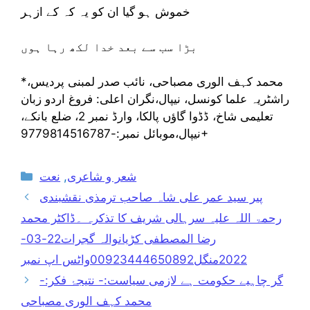
خموش ہو گیا ان کو یہ کہ کے ازہر
بڑا سب سے بعد خدا لکھ رہا ہوں
*محمد کہف الوری مصباحی، نائب صدر لمبنی پردیس،
راشٹریہ علما کونسل، نیپال،نگران اعلی: فروغ اردو زبان
تعلیمی شاخ، ڈڈوا گاؤں پالکا، وارڈ نمبر 2، ضلع بانکے،
نیپال،موبائل نمبر:-9779814516787+
Categories
شعر و شاعری
,
نعت
پیر سید عمر علی شاہ صاحب ترمذی نقشبندی
رحمۃ اللہ علیہ سرہالی شریف کا تذکرہ ۔ڈاکٹر محمد
رضا المصطفی کڑیانوالہ گجرات22-03-
2022منگل00923444650892واٹس اپ نمبر
گر چاہیے حکومت ہے لازمی سیاست:- نتیجۂ فکر:-
محمد کہف الوری مصباحی