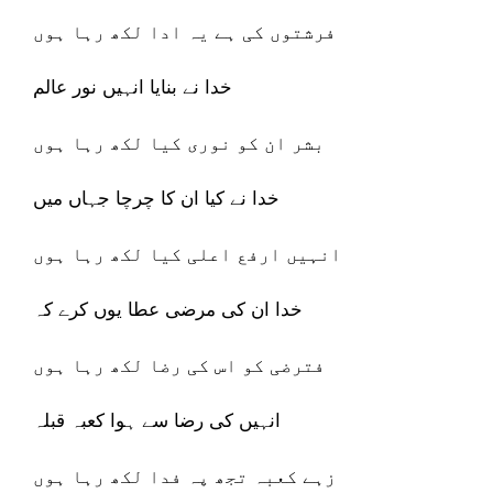
فرشتوں کی ہے یہ ادا لکھ رہا ہوں
خدا نے بنایا انہیں نور عالم
بشر ان کو نوری کیا لکھ رہا ہوں
خدا نے کیا ان کا چرچا جہاں میں
انہیں ارفع اعلی کیا لکھ رہا ہوں
خدا ان کی مرضی عطا یوں کرے کہ
فترضی کو اس کی رضا لکھ رہا ہوں
انہیں کی رضا سے ہوا کعبہ قبلہ
زہے کعبہ تجھ پہ فدا لکھ رہا ہوں