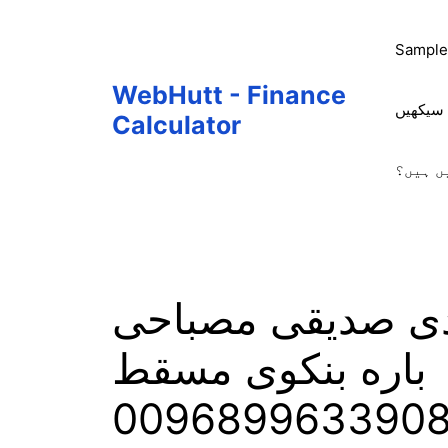
Skip
to
Sample
content
WebHutt - Finance
 سیکھیں
Calculator
ں ہیں؟
دی صدیقی مصباحی
باره بنکوی مسقط