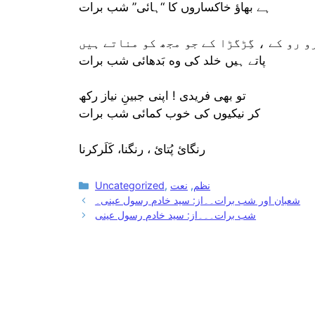
ہے بھاؤ خاکساروں کا “ہائی” شب برات
و رو کے ، گِڑگڑا کے جو مجھ کو مناتے ہیں
پاتے ہیں خلد کی وه بَدهائی شب برات
تو بھی فریدی ! اپنی جبینِ نیاز رکھ
کر نیکیوں کی خوب کمائی شب برات
رنگائ پُتائ ، رنگنا، کَلَرکرنا
Categories
نظم
,
نعت
,
Uncategorized
شعبان اور شب برات۔۔از: سید خادم رسول عینی۔
شب برات۔۔۔از: سید خادم رسول عینی