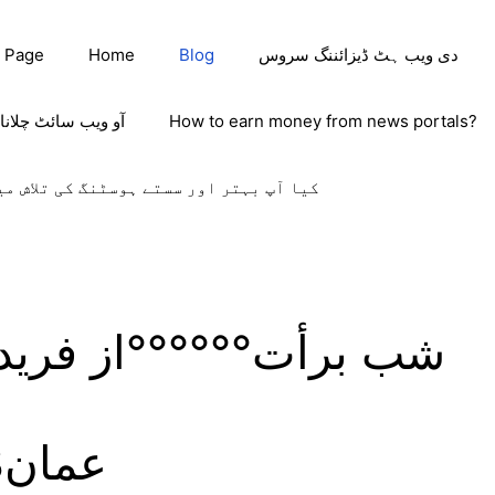
دی ویب ہٹ ڈیزائننگ سروس
Blog
Home
 Page
How to earn money from news portals?
آو ویب سائٹ چلانا
کیا آپ بہتر اور سستے ہوسٹنگ کی تلاش می
شب برأت°°°°°°از فری
عمان0096899633908