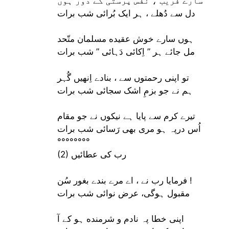
سارے فریب ، نفس پرستی کے دور ہوں
دل سے دُهلے ، ہر ایک بُرائی شب برات
ہوں سارے خوش عقیده مسلمان متّحد
مل جائے ہر ” اِکائی دَہائی ” شب برات
تو اپنی رحمتوں سے ، بنادے اِنھیں گُہر
ہم نے جو بزمِ اشک سجائی شب برات
تیرے کرم سے پایا ہے نیکوں نے جو مقام
اُس درپہ ہو مری بھی رَسائی شب برات
°°°°°°°°
(2) رب کی عطائیں
فرمایا رب نے ، اے مرے بندے بغور سُن !
مقبول ہوگی، عرض نوائی شب برات
اپنی خطا پہ نادم و شرمنده ہو کے آ