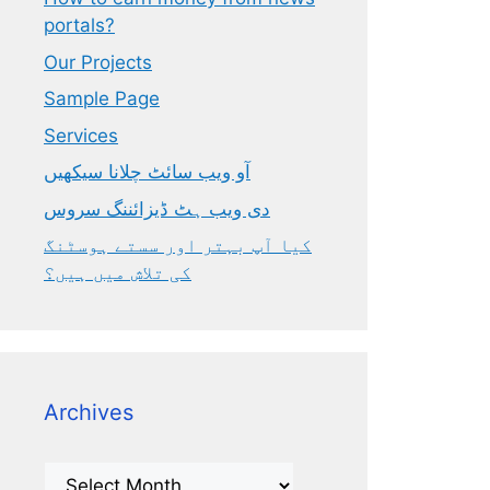
portals?
Our Projects
Sample Page
Services
آو ویب سائٹ چلانا سیکھیں
دی ویب ہٹ ڈیزائننگ سروس
کیا آپ بہتر اور سستے ہوسٹنگ
کی تلاش میں ہیں؟
Archives
Archives