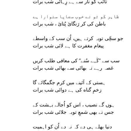
تائب کو نار سے ہے رِہائی شب برات
ظاہر کو تو نے خوب سجایا سنوارا ہے
باطن کی کر رَنگائ پُتائ ، شب برات
جو سچّی توبہ کرتے ہیں، اُن سب کے واسطے
پیغام مغفرت کا ہے لائی شب برات
سب سے “کَہے سُنے” کی معافی طلب کریں
غصہ رہے نہ بھائی سے بھائی شب برات
ہستی کے آئینے میں کرم جگمگائے گا
زخمِ گناه کی ہے دوائی شب برات
ہوں گے نصیب ، اس کو اُجالے بہشت کے
جس نے بھی شمعِ توبہ جلائی شب برات
دنیا بھلے ہی دے کہ نہ دے اُن کو اہمیت