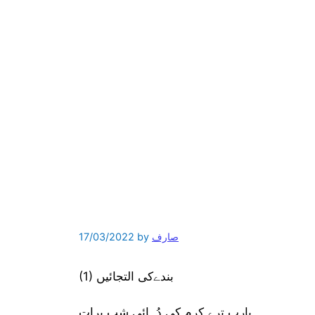
صارف
by
17/03/2022
(1) بندےکی التجائیں
یارب ترے کرم کی دُہائی شبِ برات