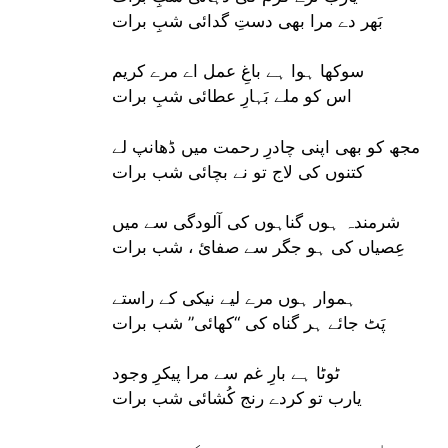
بَھر دے مرا بھی دستِ گدائی شبِ برات
سوکھا ہوا ہے باغِ عمل اے مرے کریم
اس کو ملے بَہارِ عطائی شبِ برات
مجھ کو بھی اپنی چادرِ رحمت میں ڈهانپ لے
کتنوں کی لاج تو نے بچائی شب برات
شرمندہ ہوں گناہوں کی آلودگی سے میں
عِصیاں کی ہو جگر سے صفائ ، شب برات
ہموار ہوں مرے لیے نیکی کے راستے
پَٹ جائے ہر گناه کی “کھائی” شب برات
ٹوٹا ہے بارِ غم سے مرا پیکرِ وجود
یارب تو کردے رنج کُشائی شب برات