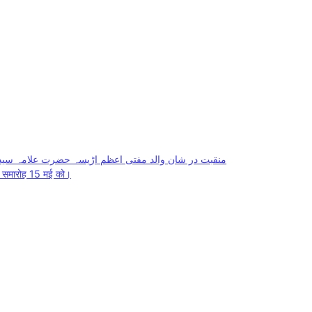
منقبت در شان والد مفتی اعظم اڑیسہ حضرت علامہ سید
ाह समारोह 15 मई को।