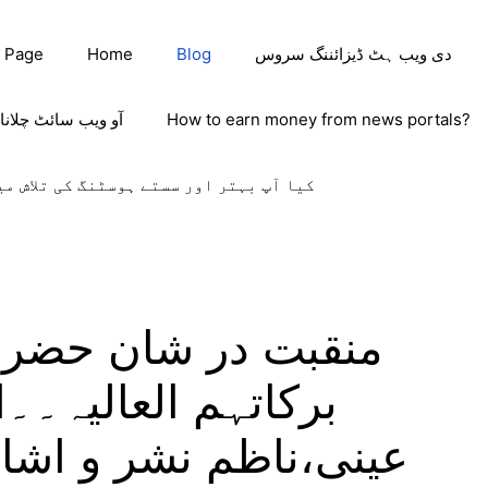
دی ویب ہٹ ڈیزائننگ سروس
Blog
Home
 Page
How to earn money from news portals?
آو ویب سائٹ چلانا
کیا آپ بہتر اور سستے ہوسٹنگ کی تلاش می
منقبت در شان حضر
برکاتہم العالیہ۔۔
عینی،ناظم نشر و اشا