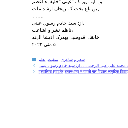
وہ اپنے پیر کے “عینی “خلیفہء اعظم
ہیں باغ بخت کے ریحان ارشد ملت
۔۔۔۔
از: سید خادم رسول عینی،
ناظم نشر و اشاعت،
خانقاہ قدوسیہ بھدرک اڈیشا الہند
٥ مئی ٢٠٢٢
Categories
شعر و شاعری
,
منقبت
,
نظم
 محمد علی علیہ الرحمہ۔۔۔از: سید خادم رسول عینی
हरपालिया [बाड़मेर,राजस्थान] में पहली बार विशाल सामूहिक विव