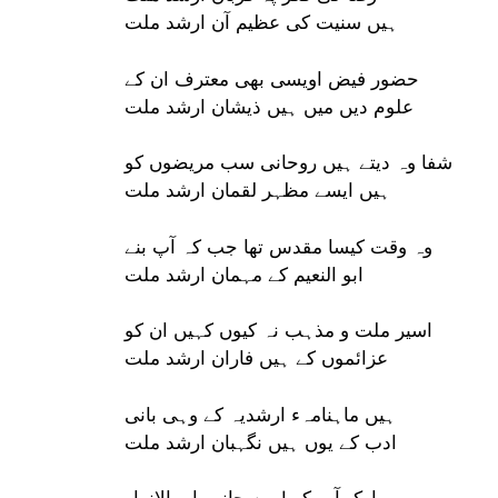
ہیں سنیت کی عظیم آن ارشد ملت
حضور فیض اویسی بھی معترف ان کے
علوم دیں میں ہیں ذیشان ارشد ملت
شفا وہ دیتے ہیں روحانی سب مریضوں کو
ہیں ایسے مظہر لقمان ارشد ملت
وہ وقت کیسا مقدس تھا جب کہ آپ بنے
ابو النعیم کے مہمان ارشد ملت
اسیر ملت و مذہب نہ کیوں کہیں ان کو
عزائموں کے ہیں فاران ارشد ملت
ہیں ماہنامہء ارشدیہ کے وہی بانی
ادب کے یوں ہیں نگہبان ارشد ملت