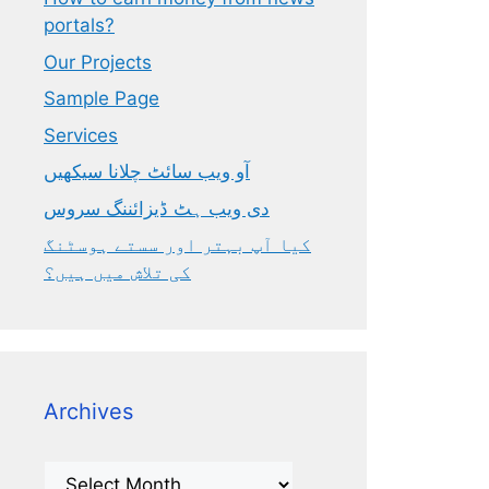
portals?
Our Projects
Sample Page
Services
آو ویب سائٹ چلانا سیکھیں
دی ویب ہٹ ڈیزائننگ سروس
کیا آپ بہتر اور سستے ہوسٹنگ
کی تلاش میں ہیں؟
Archives
Archives