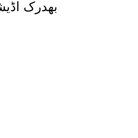
بھدرک اڈیشا الہند