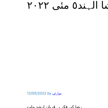
٥ مئی ٢٠٢٢
صارف
by
12/05/2022
رضا کی فکر پہ قربان ارشد ملت